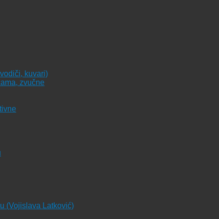
vodiči, kuvari)
icama, zvučne
tivne
u
ju (Vojislava Latković)