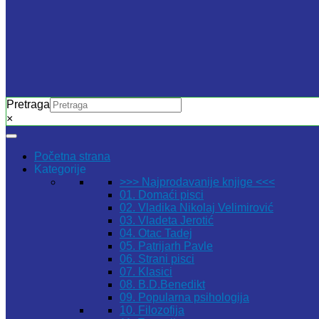
Pretraga
×
Početna strana
Kategorije
>>> Najprodavanije knjige <<<
01. Domaći pisci
02. Vladika Nikolaj Velimirović
03. Vladeta Jerotić
04. Otac Tadej
05. Patrijarh Pavle
06. Strani pisci
07. Klasici
08. B.D.Benedikt
09. Popularna psihologija
10. Filozofija