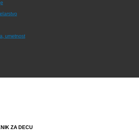
je
čelarstvo
ura, umetnost
ENIK ZA DECU