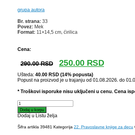
grupa autora
Br. strana:
33
Povez:
Mek
Format:
11×14,5 cm, ćirilica
Odlomak knjige
Cena:
Originalna
Trenutna
250.00
RSD
290.00
RSD
cena
cena
je
je:
Ušteda:
40.00
RSD
(14% popusta)
Popust na proizvod je u trajanju od 01.08.2026. do 01.
bila:
250.00 RSD
290.00 RSD.
* Troškovi isporuke nisu uključeni u cenu. Cena is
MOLITVENIK
ZA
Dodaj u korpu
DECU
Dodaj u Listu želja
količina
Šifra artikla
39481
Kategorija
22. Pravoslavne knjige za decu