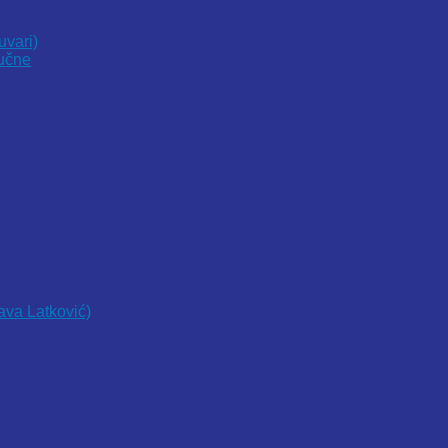
uvari)
vučne
lava Latković)