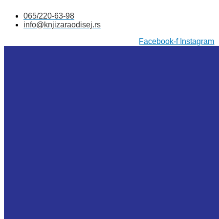
Skočite
065/220-63-98
na
info@knjizaraodisej.rs
sadržaj
Facebook-f
Instagram