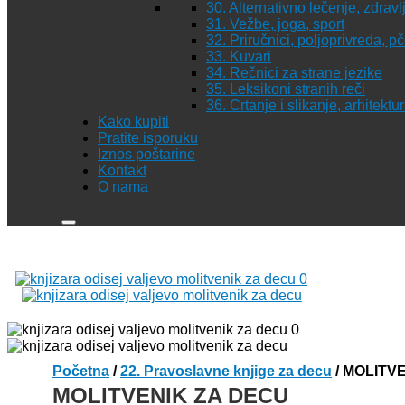
30. Alternativno lečenje, zdravl
31. Vežbe, joga, sport
32. Priručnici, poljoprivreda, p
33. Kuvari
34. Rečnici za strane jezike
35. Leksikoni stranih reči
36. Crtanje i slikanje, arhitekt
Kako kupiti
Pratite isporuku
Iznos poštarine
Kontakt
O nama
Početna
/
22. Pravoslavne knjige za decu
/ MOLITV
MOLITVENIK ZA DECU