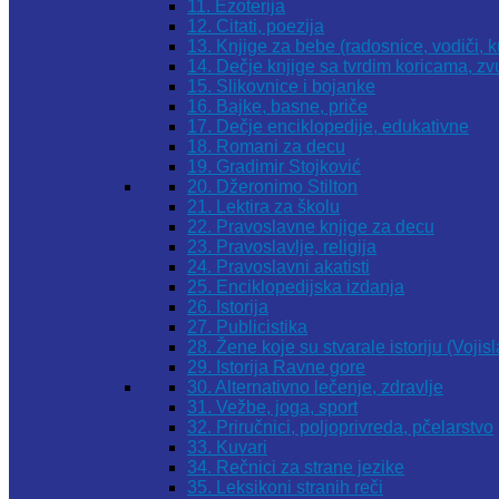
11. Ezoterija
12. Citati, poezija
13. Knjige za bebe (radosnice, vodiči, k
14. Dečje knjige sa tvrdim koricama, z
15. Slikovnice i bojanke
16. Bajke, basne, priče
17. Dečje enciklopedije, edukativne
18. Romani za decu
19. Gradimir Stojković
20. Džeronimo Stilton
21. Lektira za školu
22. Pravoslavne knjige za decu
23. Pravoslavlje, religija
24. Pravoslavni akatisti
25. Enciklopedijska izdanja
26. Istorija
27. Publicistika
28. Žene koje su stvarale istoriju (Vojis
29. Istorija Ravne gore
30. Alternativno lečenje, zdravlje
31. Vežbe, joga, sport
32. Priručnici, poljoprivreda, pčelarstvo
33. Kuvari
34. Rečnici za strane jezike
35. Leksikoni stranih reči