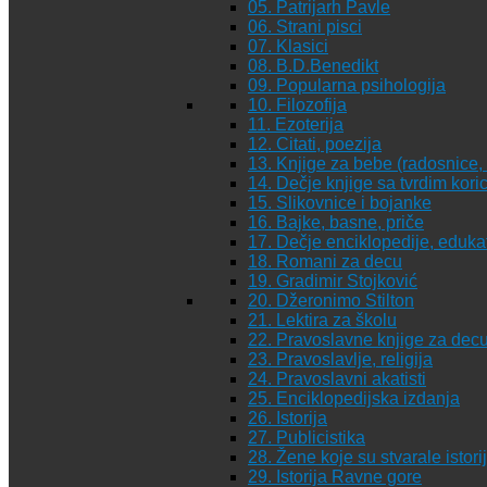
05. Patrijarh Pavle
06. Strani pisci
07. Klasici
08. B.D.Benedikt
09. Popularna psihologija
10. Filozofija
11. Ezoterija
12. Citati, poezija
13. Knjige za bebe (radosnice, 
14. Dečje knjige sa tvrdim kor
15. Slikovnice i bojanke
16. Bajke, basne, priče
17. Dečje enciklopedije, eduka
18. Romani za decu
19. Gradimir Stojković
20. Džeronimo Stilton
21. Lektira za školu
22. Pravoslavne knjige za dec
23. Pravoslavlje, religija
24. Pravoslavni akatisti
25. Enciklopedijska izdanja
26. Istorija
27. Publicistika
28. Žene koje su stvarale istori
29. Istorija Ravne gore