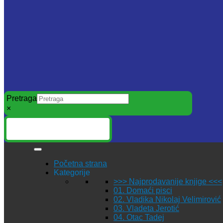
Pretraga
×
Početna strana
Kategorije
>>> Najprodavanije knjige <<<
01. Domaći pisci
02. Vladika Nikolaj Velimirović
03. Vladeta Jerotić
04. Otac Tadej