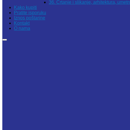
36. Crtanje i slikanje, arhitektura, umet
Kako kupiti
Pratite isporuku
Iznos poštarine
Kontakt
O nama