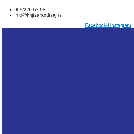
Skočite
065/220-63-98
na
info@knjizaraodisej.rs
sadržaj
Facebook-f
Instagram