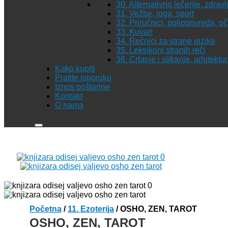
30. Alternativno lečenje, zdravl
31. Vežbe, joga, sport
32. Priručnici, poljoprivreda, p
33. Kuvari
34. Rečnici za strane jezike
35. Leksikoni stranih reči
36. Crtanje i slikanje, arhitekt
Kako kupiti
Pratite isporuku
Iznos poštarine
Kontakt
O nama
Početna
/
11. Ezoterija
/ OSHO, ZEN, TAROT
OSHO, ZEN, TAROT