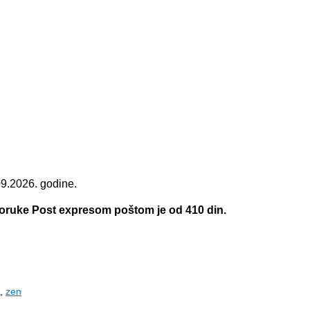
na
09.2026. godine.
00 RSD.
poruke Post expresom poštom je od 410 din.
,
zen