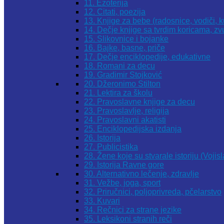
11. Ezoterija
12. Citati, poezija
13. Knjige za bebe (radosnice, vodiči, k
14. Dečje knjige sa tvrdim koricama, z
15. Slikovnice i bojanke
16. Bajke, basne, priče
17. Dečje enciklopedije, edukativne
18. Romani za decu
19. Gradimir Stojković
20. Džeronimo Stilton
21. Lektira za školu
22. Pravoslavne knjige za decu
23. Pravoslavlje, religija
24. Pravoslavni akatisti
25. Enciklopedijska izdanja
26. Istorija
27. Publicistika
28. Žene koje su stvarale istoriju (Vojis
29. Istorija Ravne gore
30. Alternativno lečenje, zdravlje
31. Vežbe, joga, sport
32. Priručnici, poljoprivreda, pčelarstvo
33. Kuvari
34. Rečnici za strane jezike
35. Leksikoni stranih reči