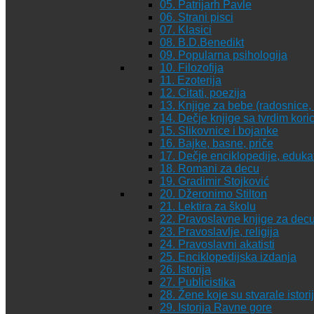
05. Patrijarh Pavle
06. Strani pisci
07. Klasici
08. B.D.Benedikt
09. Popularna psihologija
10. Filozofija
11. Ezoterija
12. Citati, poezija
13. Knjige za bebe (radosnice, 
14. Dečje knjige sa tvrdim kor
15. Slikovnice i bojanke
16. Bajke, basne, priče
17. Dečje enciklopedije, eduka
18. Romani za decu
19. Gradimir Stojković
20. Džeronimo Stilton
21. Lektira za školu
22. Pravoslavne knjige za dec
23. Pravoslavlje, religija
24. Pravoslavni akatisti
25. Enciklopedijska izdanja
26. Istorija
27. Publicistika
28. Žene koje su stvarale istori
29. Istorija Ravne gore