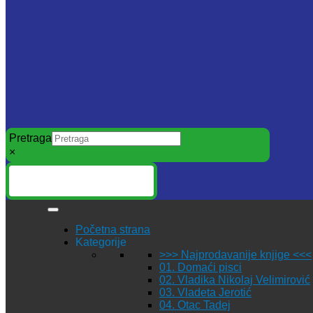
Pretraga
×
Početna strana
Kategorije
>>> Najprodavanije knjige <<<
01. Domaći pisci
02. Vladika Nikolaj Velimirović
03. Vladeta Jerotić
04. Otac Tadej