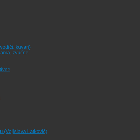
vodiči, kuvari)
icama, zvučne
tivne
u
ju (Vojislava Latković)