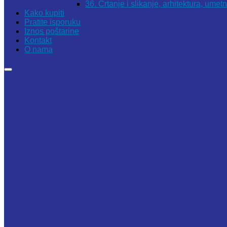
36. Crtanje i slikanje, arhitektura, umet
Kako kupiti
Pratite isporuku
Iznos poštarine
Kontakt
O nama