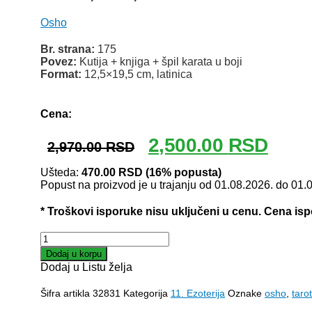
Osho
Br. strana:
175
Povez:
Kutija + knjiga + špil karata u boji
Format:
12,5×19,5 cm, latinica
Odlomak knjige
Cena:
Originalna
Trenut
2,500.00
RSD
2,970.00
RSD
cena
cena
je
je:
Ušteda:
470.00
RSD
(16% popusta)
Popust na proizvod je u trajanju od 01.08.2026. do 01.
bila:
2,500.
2,970.00 RSD.
* Troškovi isporuke nisu uključeni u cenu. Cena is
OSHO,
ZEN,
Dodaj u korpu
TAROT
Dodaj u Listu želja
količina
Šifra artikla
32831
Kategorija
11. Ezoterija
Oznake
osho
,
tarot