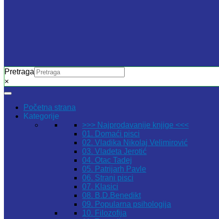
Pretraga
×
Početna strana
Kategorije
>>> Najprodavanije knjige <<<
01. Domaći pisci
02. Vladika Nikolaj Velimirović
03. Vladeta Jerotić
04. Otac Tadej
05. Patrijarh Pavle
06. Strani pisci
07. Klasici
08. B.D.Benedikt
09. Popularna psihologija
10. Filozofija