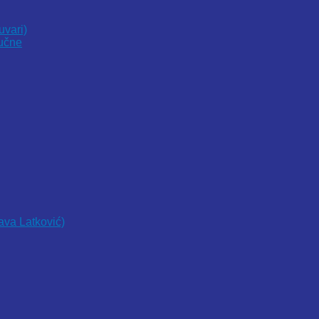
uvari)
vučne
lava Latković)