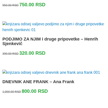
Originalna
Trenutna
750.00
RSD
950.00
RSD
cena
cena
je
je:
bila:
750.00 RSD.
950.00 RSD.
PODJIMO ZA NJIM i druge pripovetke – Henrih
Sjenkevič
Originalna
Trenutna
320.00
RSD
390.00
RSD
cena
cena
je
je:
bila:
320.00 RSD.
390.00 RSD.
DNEVNIK ANE FRANK – Ana Frank
Originalna
Trenutna
800.00
RSD
1,000.00
RSD
cena
cena
je
je:
bila:
800.00 RSD.
1,000.00 RSD.