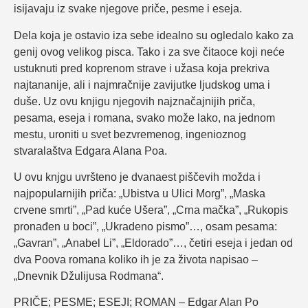
isijavaju iz svake njegove priče, pesme i eseja.
Dela koja je ostavio iza sebe idealno su ogledalo kako za
genij ovog velikog pisca. Tako i za sve čitaoce koji neće
ustuknuti pred koprenom strave i užasa koja prekriva
najtananije, ali i najmračnije zavijutke ljudskog uma i
duše. Uz ovu knjigu njegovih najznačajnijih priča,
pesama, eseja i romana, svako može lako, na jednom
mestu, uroniti u svet bezvremenog, ingenioznog
stvaralaštva Edgara Alana Poa.
U ovu knjgu uvršteno je dvanaest piščevih možda i
najpopularnijih priča: „Ubistva u Ulici Morg”, „Maska
crvene smrti”, „Pad kuće Ušera”, „Crna mačka”, „Rukopis
pronađen u boci”, „Ukradeno pismo”…, osam pesama:
„Gavran”, „Anabel Li”, „Eldorado”…, četiri eseja i jedan od
dva Poova romana koliko ih je za života napisao –
„Dnevnik Džulijusa Rodmana“.
PRIČE; PESME; ESEJI; ROMAN – Edgar Alan Po