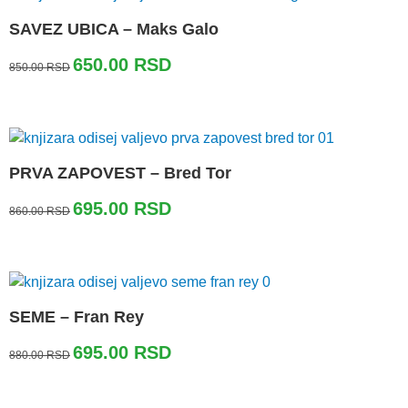
SAVEZ UBICA – Maks Galo
Originalna
Trenutna
650.00
RSD
850.00
RSD
cena
cena
je
je:
bila:
650.00 RSD.
850.00 RSD.
PRVA ZAPOVEST – Bred Tor
Originalna
Trenutna
695.00
RSD
860.00
RSD
cena
cena
je
je:
bila:
695.00 RSD.
860.00 RSD.
SEME – Fran Rey
Originalna
Trenutna
695.00
RSD
880.00
RSD
cena
cena
je
je:
bila:
695.00 RSD.