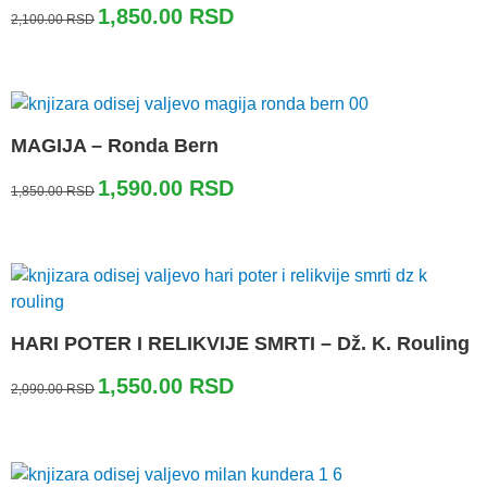
Originalna
Trenutna
1,850.00
RSD
2,100.00
RSD
cena
cena
je
je:
bila:
1,850.00 RSD.
2,100.00 RSD.
MAGIJA – Ronda Bern
Originalna
Trenutna
1,590.00
RSD
1,850.00
RSD
cena
cena
je
je:
bila:
1,590.00 RSD.
1,850.00 RSD.
HARI POTER I RELIKVIJE SMRTI – Dž. K. Rouling
Originalna
Trenutna
1,550.00
RSD
2,090.00
RSD
cena
cena
je
je:
bila:
1,550.00 RSD.
2,090.00 RSD.