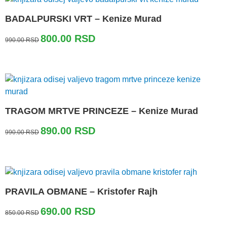
BADALPURSKI VRT – Kenize Murad
Originalna
Trenutna
800.00
RSD
990.00
RSD
cena
cena
je
je:
bila:
800.00 RSD.
990.00 RSD.
TRAGOM MRTVE PRINCEZE – Kenize Murad
Originalna
Trenutna
890.00
RSD
990.00
RSD
cena
cena
je
je:
bila:
890.00 RSD.
990.00 RSD.
PRAVILA OBMANE – Kristofer Rajh
Originalna
Trenutna
690.00
RSD
850.00
RSD
cena
cena
je
je: