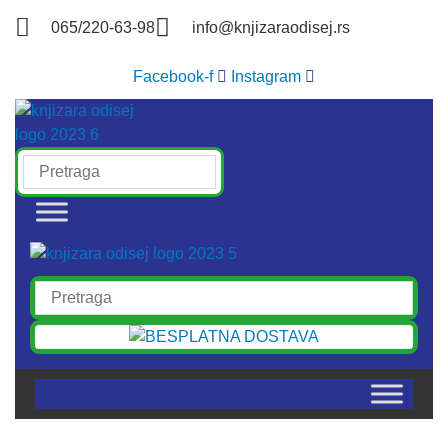
Skočite
065/220-63-98
info@knjizaraodisej.rs
na
sadržaj
Facebook-f
Instagram