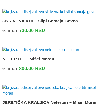
bila:
690.00 RSD.
850.00 RSD.
SKRIVENA KĆI – Šilpi Somaja Govda
Originalna
Trenutna
730.00
RSD
950.00
RSD
cena
cena
je
je:
bila:
730.00 RSD.
950.00 RSD.
NEFERTITI – Mišel Moran
Originalna
Trenutna
800.00
RSD
990.00
RSD
cena
cena
je
je:
bila:
800.00 RSD.
990.00 RSD.
JERETIČKA KRALJICA Nefertari – Mišel Moran