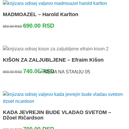
MADMOAZEL – Harold Karlton
Originalna
Trenutna
690.00
RSD
850.00
RSD
cena
cena
je
je:
bila:
690.00 RSD.
850.00 RSD.
KIŠON ZA ZALJUBLJENE – Efraim Kišon
Originalna
Trenutna
740.00
RSD
890.00
RSD
cena
cena
je
je:
bila:
740.00 RSD.
890.00 RSD.
KADA JEVREJIN BUDE VLADAO SVETOM –
Džoel Ričardson
Originalna
Trenutna