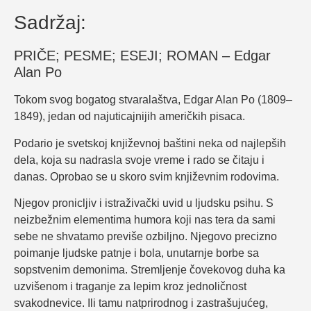
Sadržaj:
PRIČE; PESME; ESEJI; ROMAN – Edgar
Alan Po
Tokom svog bogatog stvaralaštva, Edgar Alan Po (1809‒
1849), jedan od najuticajnijih američkih pisaca.
Podario je svetskoj književnoj baštini neka od najlepših
dela, koja su nadrasla svoje vreme i rado se čitaju i
danas. Oprobao se u skoro svim književnim rodovima.
Njegov pronicljiv i istraživački uvid u ljudsku psihu. S
neizbežnim elementima humora koji nas tera da sami
sebe ne shvatamo previše o
zbiljno. Njegovo precizno
poimanje ljudske patnje i bola, unutarnje borbe sa
sopstvenim demonima. Stremljenje čovekovog duha ka
uzvišenom i traganje za lepim kroz jednoličnost
svakodnevice. Ili tamu natprirodnog i zastrašujućeg,