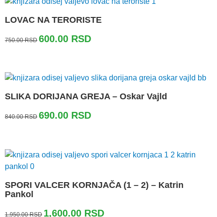
LOVAC NA TERORISTE
Originalna
Trenutna
600.00
RSD
750.00
RSD
cena
cena
je
je:
bila:
600.00 RSD.
750.00 RSD.
SLIKA DORIJANA GREJA – Oskar Vajld
Originalna
Trenutna
690.00
RSD
840.00
RSD
cena
cena
je
je:
bila:
690.00 RSD.
840.00 RSD.
SPORI VALCER KORNJAČA (1 – 2) – Katrin
Pankol
Originalna
Trenutna
1,600.00
RSD
1,950.00
RSD