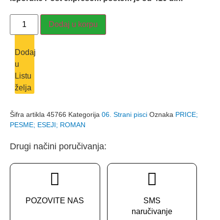
PRIČE;
Dodaj u korpu
PESME;
ESEJI;
ROMAN
-
Dodaj
Edgar
u
Alan
Po
Listu
količina
želja
Šifra artikla
45766
Kategorija
06. Strani pisci
Oznaka
PRICE;
PESME; ESEJI; ROMAN
Drugi načini poručivanja:
POZOVITE NAS
SMS
naručivanje