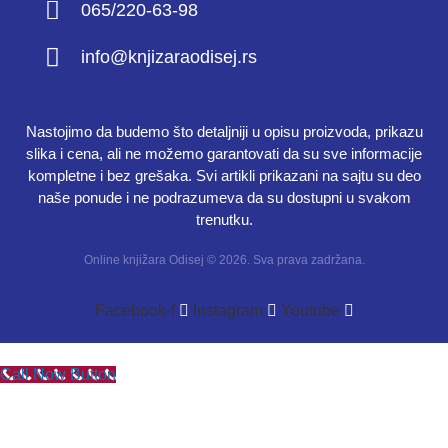
065/220-63-98
info@knjizaraodisej.rs
Nastojimo da budemo što detaljniji u opisu proizvoda, prikazu
slika i cena, ali ne možemo garantovati da su sve informacije
kompletne i bez grešaka. Svi artikli prikazani na sajtu su deo
naše ponude i ne podrazumeva da su dostupni u svakom
trenutku.
Online knjižara Odisej © 2026. Sva prava zadržana.
Facebook-f
Instagram
Youtube
Call Now Button