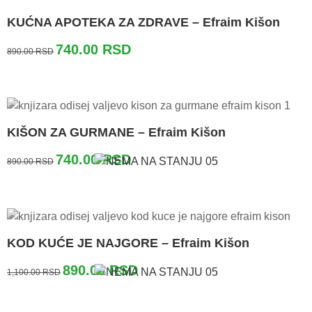
KUĆNA APOTEKA ZA ZDRAVE – Efraim Kišon
Originalna
Trenutna
740.00
RSD
890.00
RSD
cena
cena
je
je:
bila:
740.00 RSD.
890.00 RSD.
KIŠON ZA GURMANE – Efraim Kišon
Originalna
Trenutna
740.00
RSD
890.00
RSD
cena
cena
je
je:
bila:
740.00 RSD.
890.00 RSD.
KOD KUĆE JE NAJGORE – Efraim Kišon
Originalna
Trenutna
890.00
RSD
1,100.00
RSD
cena
cena
je
je:
bila:
890.00 RSD.