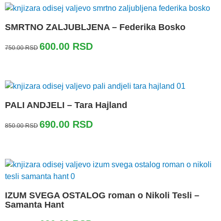
750.00 RSD.
SMRTNO ZALJUBLJENA – Federika Bosko
Originalna
Trenutna
600.00
RSD
750.00
RSD
cena
cena
je
je:
bila:
600.00 RSD.
750.00 RSD.
PALI ANDJELI – Tara Hajland
Originalna
Trenutna
690.00
RSD
850.00
RSD
cena
cena
je
je:
bila:
690.00 RSD.
850.00 RSD.
IZUM SVEGA OSTALOG roman o Nikoli Tesli –
Samanta Hant
Originalna
Trenutna