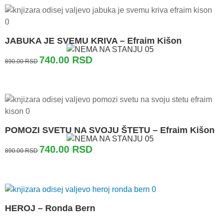
880.00 RSD.
JABUKA JE SVEMU KRIVA – Efraim Kišon
Originalna
Trenutna
740.00
RSD
890.00
RSD
cena
cena
je
je:
bila:
740.00 RSD.
890.00 RSD.
POMOZI SVETU NA SVOJU ŠTETU – Efraim Kišon
Originalna
Trenutna
740.00
RSD
890.00
RSD
cena
cena
je
je:
bila:
740.00 RSD.
890.00 RSD.
HEROJ – Ronda Bern