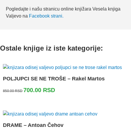
Pogledajte i našu stranicu online knjižara Vesela knjiga
Valjevo na
Facebook strani.
Ostale knjige iz iste kategorije:
POLJUPCI SE NE TROŠE – Rakel Martos
Originalna
Trenutna
700.00
RSD
850.00
RSD
cena
cena
je
je:
bila:
700.00 RSD.
850.00 RSD.
DRAME – Antoan Čehov