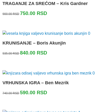
TRAGANJE ZA SREĆOM – Kris Gardner
Originalna
Trenutna
750.00
RSD
900.00
RSD
cena
cena
je
je:
bila:
750.00 RSD.
900.00 RSD.
KRUNISANJE – Boris Akunjin
Originalna
Trenutna
840.00
RSD
935.00
RSD
cena
cena
je
je:
bila:
840.00 RSD.
935.00 RSD.
VRHUNSKA IGRA – Ben Mezrik
Originalna
Trenutna
590.00
RSD
740.00
RSD
cena
cena
je
je:
bila:
590.00 RSD.
740.00 RSD.