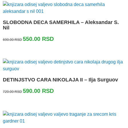
SLOBODNA DECA SAMERHILA – Aleksandar S.
Nil
Originalna
Trenutna
550.00
RSD
690.00
RSD
cena
cena
je
je:
bila:
550.00 RSD.
690.00 RSD.
DETINJSTVO CARA NIKOLAJA II – Ilja Surguov
Originalna
Trenutna
590.00
RSD
720.00
RSD
cena
cena
je
je:
bila:
590.00 RSD.
720.00 RSD.