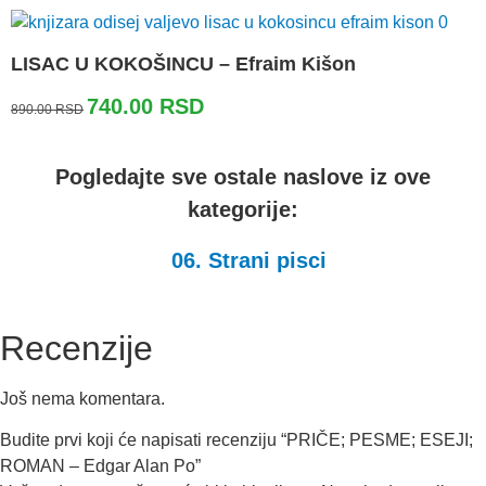
1,100.00 RSD.
LISAC U KOKOŠINCU – Efraim Kišon
Originalna
Trenutna
740.00
RSD
890.00
RSD
cena
cena
je
je:
bila:
740.00 RSD.
Pogledajte sve ostale naslove iz ove
890.00 RSD.
kategorije:
06. Strani pisci
Recenzije
Još nema komentara.
Budite prvi koji će napisati recenziju “PRIČE; PESME; ESEJI;
ROMAN – Edgar Alan Po”