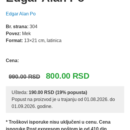
Edgar Alan Po
Br. strana:
304
Povez:
Mek
Format:
13×21 cm, latinica
Odlomak knjige
Cena:
Originalna
Trenutna
800.00
RSD
990.00
RSD
cena
cena
je
je:
Ušteda:
190.00
RSD
(19% popusta)
Popust na proizvod je u trajanju od 01.08.2026. do
bila:
800.00 RSD.
01.09.2026. godine.
990.00 RSD.
* Troškovi isporuke nisu uključeni u cenu. Cena
isporuke Post expresom poštom je od 410 din.