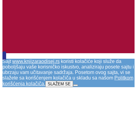
Sajt
www.knjizaraodisej.rs
koristi kolačiće koji služe da
poboljšaju vaše korisničko iskustvo, analiziraju posete sajtu i
ubrzaju vam učitavanje sadržaja. Posetom ovog sajta, vi se
slažete sa korišćenjem kolačiča u skladu sa našom
Politkom
korišćenja kolačiča
.
SLAŽEM SE