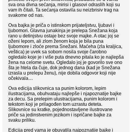
sva ona divna sećanja, mirisi i glasovi odraslih koji su
vam ih čitali. Ta sećanja ostavila su neizbrisiv trag na
svakome od nas.
Ova bajka je priča o istinskom prijateljstvu, ljubavi i
ljubomori. Glavna junakinja je prelepa Snežana koja
rano u detinjstvu ostaje bez svoje majke. A otac joj se
oženi lepom, ali zlom ženom koja je bila puna
ljubomore i zloće prema Snežani. Maćeha (zla kraljica,
veštica) je uvek sa sobom nosila svoje čarobno
ogledalo koje je i više puta dnevno pitala ko je najlepša
žena na celome svetu. Ogledalo joj je govorilo sve ono
šta je htela da čuje, dok jednog dana (kad je Snežana
izrasla u prelepu ženu), nije dobila odgovor koji nije
očekivala…
Ova edicija slikovnica sa punim kolorom, lepim
ilustracijama, obuhvataju najlepše i njapoznatije bajke
za decu. Sa prelepim ulustracijama, punim kolorom i
tekstom koji je prilagođen tom uzrastu deteta.
Slikovnice su kratke, pojednostavljene ilustrovane
priče sa jedinstvenim jezikom i ispričane bajke za
svaku priliku.
Edicija pred vama je obuvatila najpoznatije bajke i