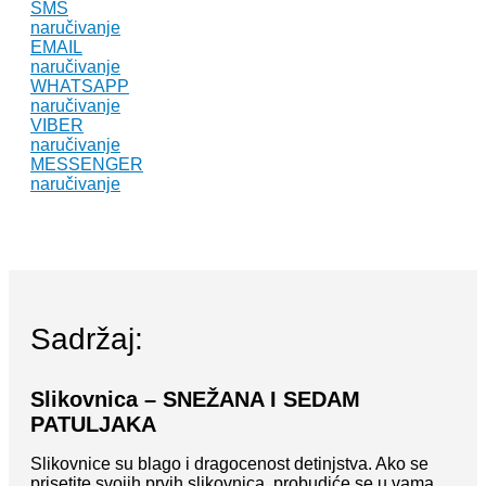
SMS
naručivanje
EMAIL
naručivanje
WHATSAPP
naručivanje
VIBER
naručivanje
MESSENGER
naručivanje
Sadržaj:
Slikovnica – SNEŽANA I SEDAM
PATULJAKA
Slikovnice su blago i dragocenost detinjstva. Ako se
prisetite svojih prvih slikovnica, probudiće se u vama