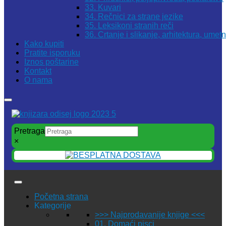
33. Kuvari
34. Rečnici za strane jezike
35. Leksikoni stranih reči
36. Crtanje i slikanje, arhitektura, umet
Kako kupiti
Pratite isporuku
Iznos poštarine
Kontakt
O nama
Pretraga
×
Početna strana
Kategorije
>>> Najprodavanije knjige <<<
01. Domaći pisci