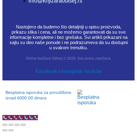
info@knjizaraodisej.rs
Nastojimo da budemo što detaljniji u opisu proizvoda,
prikazu slika i cena, ali ne možemo garantovati da su sve
informacije kompletne i bez grešaka. Svi artikli prikazani na
sajtu su deo naše ponude i ne podrazumeva da su dostupni
u svakom trenutku.
Online knjižara Odisej © 2026. Sva prava zadržana.
Facebook-f
Instagram
Youtube
Besplatna isporuka za porudžbine
iznad 6000.00 dinara
Call Now Button