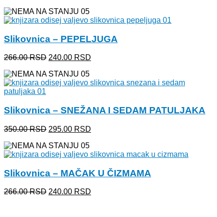
cena
cena
je
je:
bila:
240.00 RSD.
266.00 RSD.
Slikovnica – PEPELJUGA
Originalna
Trenutna
266.00
RSD
240.00
RSD
cena
cena
je
je:
bila:
240.00 RSD.
266.00 RSD.
Slikovnica – SNEŽANA I SEDAM PATULJAKA
Originalna
Trenutna
350.00
RSD
295.00
RSD
cena
cena
je
je:
bila:
295.00 RSD.
350.00 RSD.
Slikovnica – MAČAK U ČIZMAMA
Originalna
Trenutna
266.00
RSD
240.00
RSD
cena
cena
je
je: