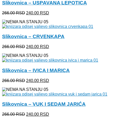
Slikovnica – USPAVANA LEPOTICA
Originalna
Trenutna
266.00
RSD
240.00
RSD
cena
cena
je
je:
bila:
240.00 RSD.
266.00 RSD.
Slikovnica – CRVENKAPA
Originalna
Trenutna
266.00
RSD
240.00
RSD
cena
cena
je
je:
bila:
240.00 RSD.
266.00 RSD.
Slikovnica – IVICA I MARICA
Originalna
Trenutna
266.00
RSD
240.00
RSD
cena
cena
je
je:
bila:
240.00 RSD.
266.00 RSD.
Slikovnica – VUK I SEDAM JARIĆA
Originalna
Trenutna
266.00
RSD
240.00
RSD