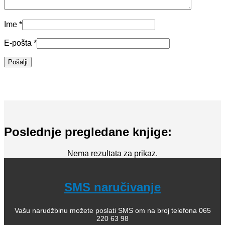
Ime
*
E-pošta
*
Poslednje pregledane knjige:
Nema rezultata za prikaz.
SMS naručivanje
Vašu narudžbinu možete poslati SMS om na broj telefona 065
220 63 98