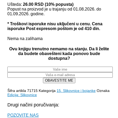
je
je:
Ušteda:
26.00
RSD
(10% popusta)
Popust na proizvod je u trajanju od 01.08.2026. do
bila:
240.00 RSD.
01.09.2026. godine.
266.00 RSD.
* Troškovi isporuke nisu uključeni u cenu. Cena
isporuke Post expresom poštom je od 410 din.
Nema na zalihama
Ovu knjigu trenutno nemamo na stanju. Da li želite
da budete obavešteni kada ponovo bude
dostupna?
OBAVESTITE ME
Šifra artikla
71715
Kategorija
15. Slikovnice i bojanke
Oznaka
Edicija: Slikovnice
Drugi načini poručivanja:
POZOVITE NAS