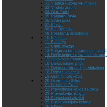
02. Vladika Nikolaj Velimirović
03. Vladeta Jerotić
04. Otac Tadej
05. Patrijarh Pavle
06. Strani pisci
07. Klasici
08. B.D.Benedikt
09. Popularna psihologija
10. Filozofija
11. Ezoterija
12. Citati, poezija
13. Knjige za bebe (radosnice, vodiči
14. Dečje knjige sa tvrdim koricama
15. Slikovnice i bojanke
16. Bajke, basne, priče
17. Dečje enciklopedije, edukativne
18. Romani za decu
19. Gradimir Stojković
20. Džeronimo Stilton
21. Lektira za školu
22. Pravoslavne knjige za decu
23. Pravoslavlje, religija
24. Pravoslavni akatisti
25. Enciklopedijska izdanja
26. Istorija