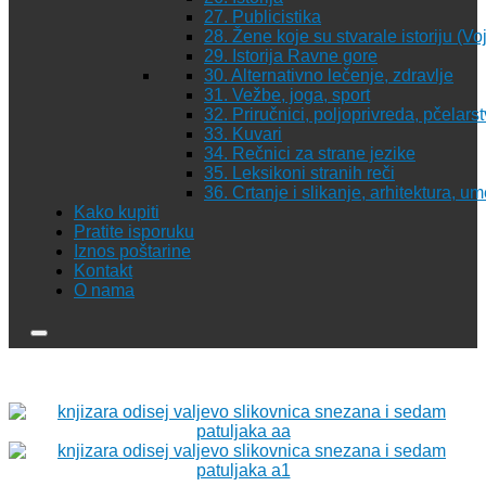
27. Publicistika
28. Žene koje su stvarale istoriju (Vo
29. Istorija Ravne gore
30. Alternativno lečenje, zdravlje
31. Vežbe, joga, sport
32. Priručnici, poljoprivreda, pčelars
33. Kuvari
34. Rečnici za strane jezike
35. Leksikoni stranih reči
36. Crtanje i slikanje, arhitektura, u
Kako kupiti
Pratite isporuku
Iznos poštarine
Kontakt
O nama