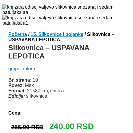
Početna
/
15. Slikovnice i bojanke
/ Slikovnica –
USPAVANA LEPOTICA
Slikovnica – USPAVANA
LEPOTICA
grupa autora
Br. strana:
10
Povez:
Mek
Format:
21×30 cm, ćirilica
Edicija:
slikovnice
Odlomak knjige
Cena:
Originalna
Trenutna
240.00
RSD
266.00
RSD
cena
cena