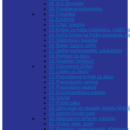
08. B.D.Benedikt
09. Popularna psihologija
10. Filozofija
11. Ezoterija
12. Citati, poezija
13. Knjige za bebe (radosnice, vodiči, k
14. Dečje knjige sa tvrdim koricama, z
15. Slikovnice i bojanke
16. Bajke, basne, priče
17. Dečje enciklopedije, edukativne
18. Romani za decu
19. Gradimir Stojković
20. Džeronimo Stilton
21. Lektira za školu
22. Pravoslavne knjige za decu
23. Pravoslavlje, religija
24. Pravoslavni akatisti
25. Enciklopedijska izdanja
26. Istorija
27. Publicistika
28. Žene koje su stvarale istoriju (Vojis
29. Istorija Ravne gore
30. Alternativno lečenje, zdravlje
31. Vežbe, joga, sport
32. Priručnici, poljoprivreda, pčelarstvo