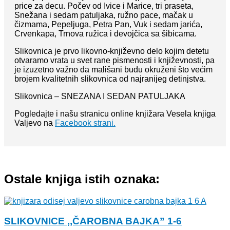
price za decu. Počev od Ivice i Marice, tri praseta,
Snežana i sedam patuljaka, ružno pace, mačak u
čizmama, Pepeljuga, Petra Pan, Vuk i sedam jarića,
Crvenkapa, Trnova ružica i devojčica sa šibicama.
Slikovnica je prvo likovno-književno delo kojim detetu
otvaramo vrata u svet rane pismenosti i književnosti, pa
je izuzetno važno da mališani budu okruženi što većim
brojem kvalitetnih slikovnica od najranijeg detinjstva.
Slikovnica – SNEZANA I SEDAN PATULJAKA
Pogledajte i našu stranicu online knjižara Vesela knjiga
Valjevo na
Facebook strani.
Ostale knjiga istih oznaka:
SLIKOVNICE ,,ČAROBNA BAJKA” 1-6