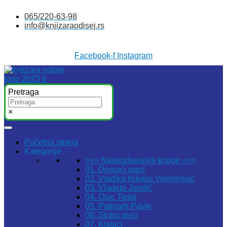
Skočite
065/220-63-98
na
info@knjizaraodisej.rs
sadržaj
Facebook-f
Instagram
Pretraga
×
Početna strana
Kategorije
>>> Najprodavanije knjige <<<
01. Domaći pisci
02. Vladika Nikolaj Velimirović
03. Vladeta Jerotić
04. Otac Tadej
05. Patrijarh Pavle
06. Strani pisci
07. Klasici