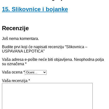
15. Slikovnice i bojanke
Recenzije
Još nema komentara.
Budite prvi koji će napisati recenziju “Slikovnica –
USPAVANA LEPOTICA”
Vaša adresa e-pošte neće biti objavljena.
Neophodna polja
su označena
*
Vaša ocena
*
Vaša recenzija
*