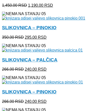
Originalna
Trenutna
1,450.00
RSD
1,190.00
RSD
cena
cena
je
je:
bila:
1,190.00 RSD.
1,450.00 RSD.
SLIKOVNICA – PINOKIO
Originalna
Trenutna
350.00
RSD
295.00
RSD
cena
cena
je
je:
bila:
295.00 RSD.
350.00 RSD.
SLIKOVNICA – PALČICA
Originalna
Trenutna
266.00
RSD
240.00
RSD
cena
cena
je
je:
bila:
240.00 RSD.
266.00 RSD.
SLIKOVNICA – PINOKIO
Originalna
Trenutna
266.00
RSD
240.00
RSD
cena
cena
je
je: