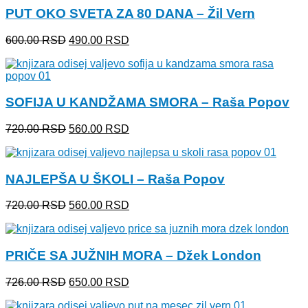
PUT OKO SVETA ZA 80 DANA – Žil Vern
726.00 RSD.
Originalna
Trenutna
600.00
RSD
490.00
RSD
cena
cena
je
je:
bila:
490.00 RSD.
600.00 RSD.
SOFIJA U KANDŽAMA SMORA – Raša Popov
Originalna
Trenutna
720.00
RSD
560.00
RSD
cena
cena
je
je:
bila:
560.00 RSD.
NAJLEPŠA U ŠKOLI – Raša Popov
720.00 RSD.
Originalna
Trenutna
720.00
RSD
560.00
RSD
cena
cena
je
je:
bila:
560.00 RSD.
PRIČE SA JUŽNIH MORA – Džek London
720.00 RSD.
Originalna
Trenutna
726.00
RSD
650.00
RSD
cena
cena
je
je: