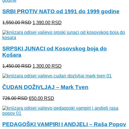
bila:
1,390.00 RSD.
1,550.00 RSD.
SRBI PROTIV NATO od 1991 do 1999 godine
Originalna
Trenutna
1,550.00
RSD
1,390.00
RSD
cena
cena
je
je:
bila:
1,390.00 RSD.
1,550.00 RSD.
SRPSKI JUNACI od Kosovskog boja do
Košara
Originalna
Trenutna
1,450.00
RSD
1,300.00
RSD
cena
cena
je
je:
bila:
1,300.00 RSD.
ČUDAN DOŽIVLJAJ – Mark Tven
1,450.00 RSD.
Originalna
Trenutna
726.00
RSD
650.00
RSD
cena
cena
je
je:
bila:
650.00 RSD.
726.00 RSD.
PEDAGOŠKI VAMPIRI I ANDJELI – Raša Popov