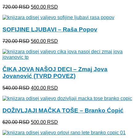
Originalna
Trenutna
720.00
RSD
560.00
RSD
cena
cena
je
je:
bila:
560.00 RSD.
SOFIJINE LJUBAVI – Raša Popov
720.00 RSD.
Originalna
Trenutna
720.00
RSD
560.00
RSD
cena
cena
je
je:
bila:
560.00 RSD.
720.00 RSD.
ČIKA JOVA NAŠOJ DECI – Zmaj Jova
Jovanović (TVRD POVEZ)
Originalna
Trenutna
540.00
RSD
400.00
RSD
cena
cena
je
je:
bila:
400.00 RSD.
DOŽIVLJAJI MAČKA TOŠE – Branko Ćopić
540.00 RSD.
Originalna
Trenutna
620.00
RSD
500.00
RSD
cena
cena
je
je: