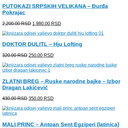
bila:
490.00 RSD.
PUTOKAZI SRPSKIH VELIKANA – Đurđa
600.00 RSD.
Pokrajac
Originalna
Trenutna
2,200.00
RSD
1,980.00
RSD
cena
cena
je
je:
bila:
1,980.00 RSD.
DOKTOR DULITL – Hju Lofting
2,200.00 RSD.
Originalna
Trenutna
320.00
RSD
250.00
RSD
cena
cena
je
je:
bila:
250.00 RSD.
320.00 RSD.
ZLATNI BREG – Ruske narodne bajke – Izbor
Dragan Lakićević
Originalna
Trenutna
430.00
RSD
350.00
RSD
cena
cena
je
je:
bila:
350.00 RSD.
430.00 RSD.
MALI PRINC – Antoan Sent Egziperi (latinica)