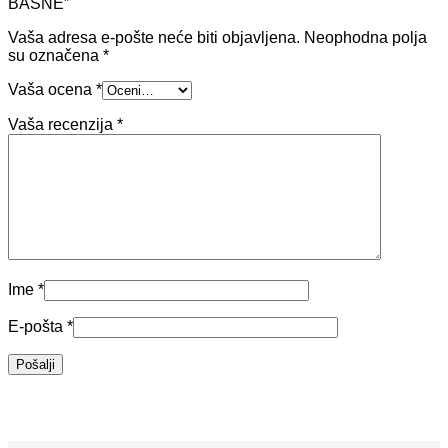
BASNE”
Vaša adresa e-pošte neće biti objavljena.
Neophodna polja
su označena
*
Vaša ocena
*
Vaša recenzija
*
Ime
*
E-pošta
*