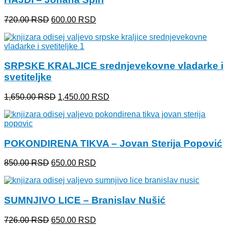
Originalna
Trenutna
720.00
RSD
600.00
RSD
cena
cena
je
je:
bila:
600.00 RSD.
720.00 RSD.
SRPSKE KRALJICE srednjevekovne vladarke i
svetiteljke
Originalna
Trenutna
1,650.00
RSD
1,450.00
RSD
cena
cena
je
je:
bila:
1,450.00 RSD.
1,650.00 RSD.
POKONDIRENA TIKVA – Jovan Sterija Popović
Originalna
Trenutna
850.00
RSD
650.00
RSD
cena
cena
je
je:
bila:
650.00 RSD.
SUMNJIVO LICE – Branislav Nušić
850.00 RSD.
Originalna
Trenutna
726.00
RSD
650.00
RSD
cena
cena