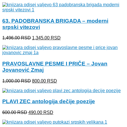
je
je:
bila:
650.00 RSD.
726.00 RSD.
63. PADOBRANSKA BRIGADA – moderni
srpski vitezovi
Originalna
Trenutna
1,496.00
RSD
1,345.00
RSD
cena
cena
je
je:
bila:
1,345.00 RSD.
1,496.00 RSD.
PRAVOSLAVNE PESME I PRIČE – Jovan
Jovanović Zmaj
Originalna
Trenutna
1,000.00
RSD
800.00
RSD
cena
cena
je
je:
bila:
800.00 RSD.
PLAVI ZEC antologija dečije poezije
1,000.00 RSD.
Originalna
Trenutna
600.00
RSD
490.00
RSD
cena
cena
je
je: