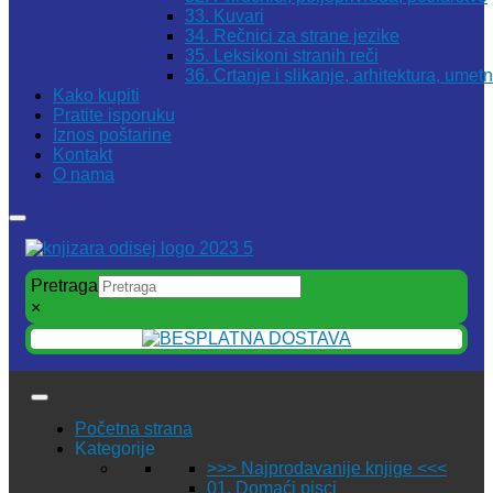
33. Kuvari
34. Rečnici za strane jezike
35. Leksikoni stranih reči
36. Crtanje i slikanje, arhitektura, umet
Kako kupiti
Pratite isporuku
Iznos poštarine
Kontakt
O nama
Pretraga
×
Početna strana
Kategorije
>>> Najprodavanije knjige <<<
01. Domaći pisci