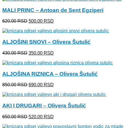
bila:
660.00 RSD.
MALI PRINC – Antoan de Sent Egziperi
800.00 RSD.
Originalna
Trenutna
620.00
RSD
500.00
RSD
cena
cena
je
je:
bila:
500.00 RSD.
ALJOŠINI SNOVI – Olivera Šutulić
620.00 RSD.
Originalna
Trenutna
430.00
RSD
350.00
RSD
cena
cena
je
je:
bila:
350.00 RSD.
ALJOŠINA RIZNICA – Olivera Šutulić
430.00 RSD.
Originalna
Trenutna
850.00
RSD
690.00
RSD
cena
cena
je
je:
bila:
690.00 RSD.
AKI I DRUGARI – Olivera Šutulić
850.00 RSD.
Originalna
Trenutna
650.00
RSD
520.00
RSD
cena
cena
je
je: