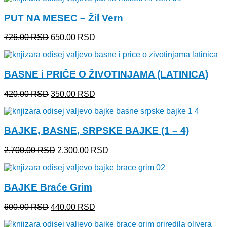
bila:
650.00 RSD.
PUT NA MESEC – Žil Vern
726.00 RSD.
Originalna
Trenutna
726.00
RSD
650.00
RSD
cena
cena
je
je:
bila:
650.00 RSD.
BASNE i PRIČE O ŽIVOTINJAMA (LATINICA)
726.00 RSD.
Originalna
Trenutna
420.00
RSD
350.00
RSD
cena
cena
je
je:
bila:
350.00 RSD.
BAJKE, BASNE, SRPSKE BAJKE (1 – 4)
420.00 RSD.
Originalna
Trenutna
2,700.00
RSD
2,300.00
RSD
cena
cena
je
je:
bila:
2,300.00 RSD.
BAJKE Braće Grim
2,700.00 RSD.
Originalna
Trenutna
600.00
RSD
440.00
RSD
cena
cena
je
je: