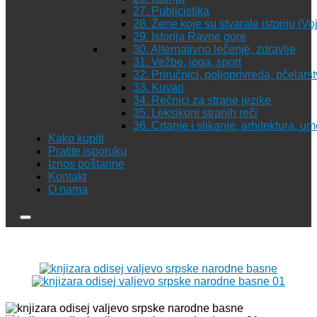
27. Publicistika
28. Žene koje su stvarale istoriju (Vo
29. Istorija Ravne gore
30. Alternativno lečenje, zdravlje
31. Vežbe, joga, sport
32. Priručnici, poljoprivreda, pčelars
33. Kuvari
34. Rečnici za strane jezike
35. Leksikoni stranih reči
36. Crtanje i slikanje, arhitektura, u
Kako kupiti
Pratite isporuku
Iznos poštarine
Kontakt
O nama