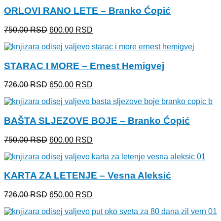
bila:
500.00 RSD.
ORLOVI RANO LETE – Branko Ćopić
620.00 RSD.
Originalna
Trenutna
750.00
RSD
600.00
RSD
cena
cena
je
je:
bila:
600.00 RSD.
STARAC I MORE – Ernest Hemigvej
750.00 RSD.
Originalna
Trenutna
726.00
RSD
650.00
RSD
cena
cena
je
je:
bila:
650.00 RSD.
BAŠTA SLJEZOVE BOJE – Branko Ćopić
726.00 RSD.
Originalna
Trenutna
750.00
RSD
600.00
RSD
cena
cena
je
je:
bila:
600.00 RSD.
KARTA ZA LETENJE – Vesna Aleksić
750.00 RSD.
Originalna
Trenutna
726.00
RSD
650.00
RSD
cena
cena
je
je:
bila:
650.00 RSD.