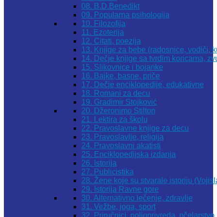
08. B.D.Benedikt
09. Popularna psihologija
10. Filozofija
11. Ezoterija
12. Citati, poezija
13. Knjige za bebe (radosnice, vodiči, k
14. Dečje knjige sa tvrdim koricama, z
15. Slikovnice i bojanke
16. Bajke, basne, priče
17. Dečje enciklopedije, edukativne
18. Romani za decu
19. Gradimir Stojković
20. Džeronimo Stilton
21. Lektira za školu
22. Pravoslavne knjige za decu
23. Pravoslavlje, religija
24. Pravoslavni akatisti
25. Enciklopedijska izdanja
26. Istorija
27. Publicistika
28. Žene koje su stvarale istoriju (Vojis
29. Istorija Ravne gore
30. Alternativno lečenje, zdravlje
31. Vežbe, joga, sport
32. Priručnici, poljoprivreda, pčelarstvo