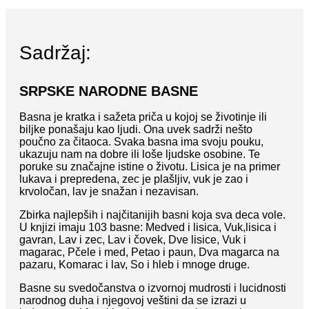
Sadržaj:
SRPSKE NARODNE BASNE
Basna je kratka i sažeta priča u kojoj se životinje ili
biljke ponašaju kao ljudi. Ona uvek sadrži nešto
poučno za čitaoca. Svaka basna ima svoju pouku,
ukazuju nam na dobre ili loše ljudske osobine. Te
poruke su značajne istine o životu. Lisica je na primer
lukava i prepredena, zec je plašljiv, vuk je zao i
krvoločan, lav je snažan i nezavisan.
Zbirka najlepših i najčitanijih basni koja sva deca vole.
U knjizi imaju 103 basne: Medved i lisica, Vuk,lisica i
gavran, Lav i zec, Lav i čovek, Dve lisice, Vuk i
magarac, Pčele i med, Petao i paun, Dva magarca na
pazaru, Komarac i lav, So i hleb i mnoge druge.
Basne su svedočanstva o izvornoj mudrosti i lucidnosti
narodnog duha i njegovoj veštini da se izrazi u