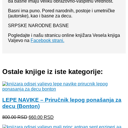
da basne imaju veliku obrazovno-vaspitnu vrednost.
Basni ima puno. Pored narodnih, postoje i umetničke
(autorske), kao i basne za decu.
SRPSKE NARODNE BASNE
Pogledajte i našu stranicu online knjižara Vesela knjiga
Valjevo na
Facebook strani.
Ostale knjige iz iste kategorije:
LEPE NAVIKE – Priručnik lepog ponašanja za
decu (Bonton)
Originalna
Trenutna
800.00
RSD
660.00
RSD
cena
cena
je
je: