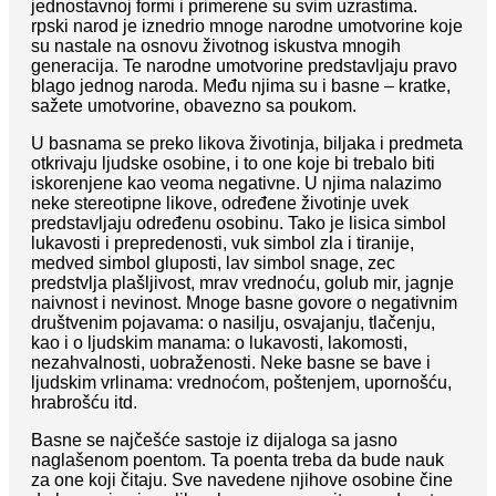
jednostavnoj formi i primerene su svim uzrastima.
rpski narod je iznedrio mnoge narodne umotvorine koje
su nastale na osnovu životnog iskustva mnogih
generacija. Te narodne umotvorine predstavljaju pravo
blago jednog naroda. Među njima su i basne – kratke,
sažete umotvorine, obavezno sa poukom.
U basnama se preko likova životinja, biljaka i predmeta
otkrivaju ljudske osobine, i to one koje bi trebalo biti
iskorenjene kao veoma negativne. U njima nalazimo
neke stereotipne likove, određene životinje uvek
predstavljaju određenu osobinu. Tako je lisica simbol
lukavosti i prepredenosti, vuk simbol zla i tiranije,
medved simbol gluposti, lav simbol snage, zec
predstvlja plašljivost, mrav vrednoću, golub mir, jagnje
naivnost i nevinost. Mnoge basne govore o negativnim
društvenim pojavama: o nasilju, osvajanju, tlačenju,
kao i o ljudskim manama: o lukavosti, lakomosti,
nezahvalnosti, uobraženosti. Neke basne se bave i
ljudskim vrlinama: vrednoćom, poštenjem, upornošću,
hrabrošću itd.
Basne se najčešće sastoje iz dijaloga sa jasno
naglašenom poentom. Ta poenta treba da bude nauk
za one koji čitaju. Sve navedene njihove osobine čine