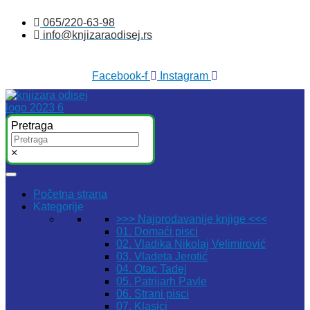
Skočite
065/220-63-98
na
info@knjizaraodisej.rs
sadržaj
Facebook-f
Instagram
Pretraga
×
Početna strana
Kategorije
>>> Najprodavanije knjige <<<
01. Domaći pisci
02. Vladika Nikolaj Velimirović
03. Vladeta Jerotić
04. Otac Tadej
05. Patrijarh Pavle
06. Strani pisci
07. Klasici