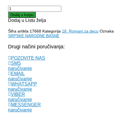
SRPSKE
NARODNE
Dodaj u korpu
BASNE
Dodaj u Listu želja
količina
Šifra artikla
17668
Kategorija
18. Romani za decu
Oznaka
SRPSKE NARODNE BASNE
Drugi načini poručivanja:
POZOVITE NAS
SMS
naručivanje
EMAIL
naručivanje
WHATSAPP
naručivanje
VIBER
naručivanje
MESSENGER
naručivanje