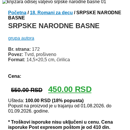
Početna
/
18. Romani za decu
/ SRPSKE NARODNE
BASNE
SRPSKE NARODNE BASNE
grupa autora
Br. strana:
172
Povez:
Tvrd, prošiveno
Format:
14,5×20,5 cm, ćirilica
Odlomak knjige
Cena:
Originalna
Trenutna
450.00
RSD
550.00
RSD
cena
cena
je
je:
Ušteda:
100.00
RSD
(18% popusta)
Popust na proizvod je u trajanju od 01.08.2026. do
bila:
450.00 RSD.
01.09.2026. godine.
550.00 RSD.
* Troškovi isporuke nisu uključeni u cenu. Cena
isporuke Post expresom poštom je od 410 din.