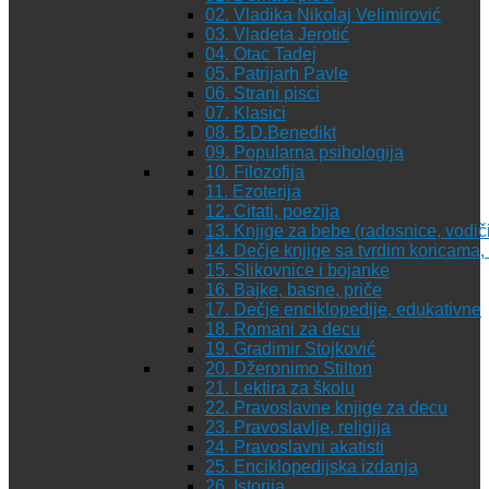
02. Vladika Nikolaj Velimirović
03. Vladeta Jerotić
04. Otac Tadej
05. Patrijarh Pavle
06. Strani pisci
07. Klasici
08. B.D.Benedikt
09. Popularna psihologija
10. Filozofija
11. Ezoterija
12. Citati, poezija
13. Knjige za bebe (radosnice, vodiči
14. Dečje knjige sa tvrdim koricama
15. Slikovnice i bojanke
16. Bajke, basne, priče
17. Dečje enciklopedije, edukativne
18. Romani za decu
19. Gradimir Stojković
20. Džeronimo Stilton
21. Lektira za školu
22. Pravoslavne knjige za decu
23. Pravoslavlje, religija
24. Pravoslavni akatisti
25. Enciklopedijska izdanja
26. Istorija