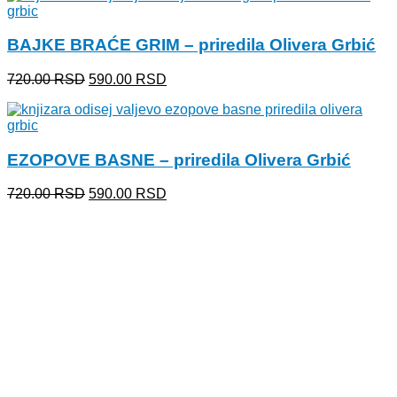
bila:
440.00 RSD.
600.00 RSD.
BAJKE BRAĆE GRIM – priredila Olivera Grbić
Originalna
Trenutna
720.00
RSD
590.00
RSD
cena
cena
je
je:
bila:
590.00 RSD.
720.00 RSD.
EZOPOVE BASNE – priredila Olivera Grbić
Originalna
Trenutna
720.00
RSD
590.00
RSD
cena
cena
je
je:
bila:
590.00 RSD.
720.00 RSD.