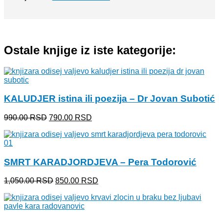
Ostale knjige iz iste kategorije:
KALUDJER istina ili poezija – Dr Jovan Subotić
Originalna
Trenutna
990.00
RSD
790.00
RSD
cena
cena
je
je:
bila:
790.00 RSD.
990.00 RSD.
SMRT KARADJORDJEVA – Pera Todorović
Originalna
Trenutna
1,050.00
RSD
850.00
RSD
cena
cena
je
je:
bila:
850.00 RSD.
1,050.00 RSD.