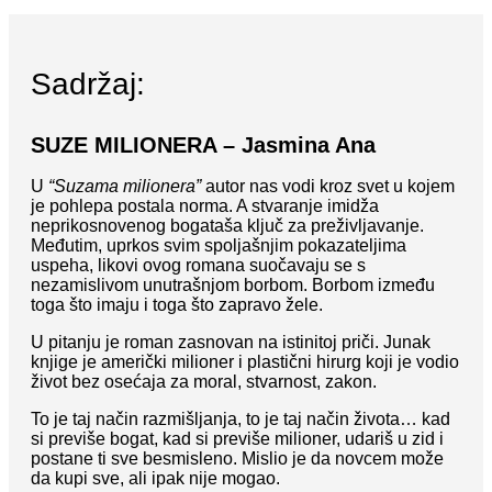
Sadržaj:
SUZE MILIONERA – Jasmina Ana
U
“Suzama milionera”
autor nas vodi kroz svet u kojem
je pohlepa postala norma. A stvaranje imidža
neprikosnovenog bogataša ključ za preživljavanje.
Međutim, uprkos svim spoljašnjim pokazateljima
uspeha, likovi ovog romana suočavaju se s
nezamislivom unutrašnjom borbom. Borbom između
toga što imaju i toga što zapravo žele.
U pitanju je roman zasnovan na istinitoj priči. Junak
knjige je američki milioner i plastični hirurg koji je vodio
život bez osećaja za moral, stvarnost, zakon.
To je taj način razmišljanja, to je taj način života… kad
si previše bogat, kad si previše milioner, udariš u zid i
postane ti sve besmisleno. Mislio je da novcem može
da kupi sve, ali ipak nije mogao.