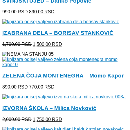
SVINJSKI UJED – Danko Popović
Originalna
Trenutna
990.00
RSD
890.00
RSD
cena
cena
je
je:
bila:
890.00 RSD.
IZABRANA DELA – BORISAV STANKOVIĆ
990.00 RSD.
Originalna
Trenutna
1,700.00
RSD
1,500.00
RSD
cena
cena
je
je:
bila:
1,500.00 RSD.
1,700.00 RSD.
ZELENA ČOJA MONTENEGRA – Momo Kapor
Originalna
Trenutna
890.00
RSD
770.00
RSD
cena
cena
je
je:
bila:
770.00 RSD.
IZVORNA ŠKOLA – Milica Novković
890.00 RSD.
Originalna
Trenutna
2,000.00
RSD
1,750.00
RSD
cena
cena
je
je: