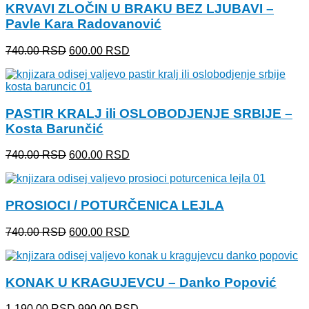
KRVAVI ZLOČIN U BRAKU BEZ LJUBAVI –
Pavle Kara Radovanović
Originalna
Trenutna
740.00
RSD
600.00
RSD
cena
cena
je
je:
bila:
600.00 RSD.
740.00 RSD.
PASTIR KRALJ ili OSLOBODJENJE SRBIJE –
Kosta Barunčić
Originalna
Trenutna
740.00
RSD
600.00
RSD
cena
cena
je
je:
bila:
600.00 RSD.
PROSIOCI / POTURČENICA LEJLA
740.00 RSD.
Originalna
Trenutna
740.00
RSD
600.00
RSD
cena
cena
je
je:
bila:
600.00 RSD.
KONAK U KRAGUJEVCU – Danko Popović
740.00 RSD.
Originalna
Trenutna
1,190.00
RSD
990.00
RSD