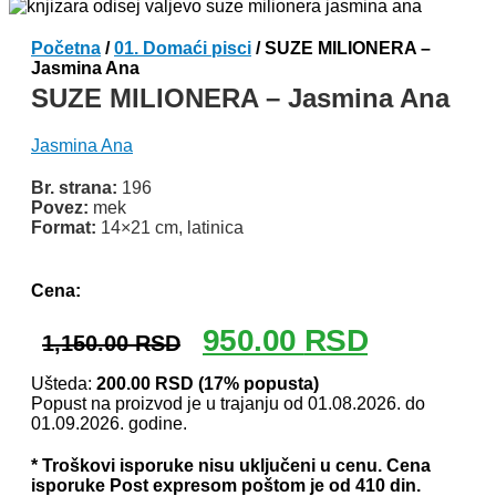
Početna
/
01. Domaći pisci
/ SUZE MILIONERA –
Jasmina Ana
SUZE MILIONERA – Jasmina Ana
Jasmina Ana
Br. strana:
196
Povez:
mek
Format:
14×21 cm, latinica
Odlomak knjige
Cena:
Originalna
Trenutna
950.00
RSD
1,150.00
RSD
cena
cena
je
je:
Ušteda:
200.00
RSD
(17% popusta)
Popust na proizvod je u trajanju od 01.08.2026. do
bila:
950.00 RSD.
01.09.2026. godine.
1,150.00 RSD.
* Troškovi isporuke nisu uključeni u cenu. Cena
isporuke Post expresom poštom je od 410 din.