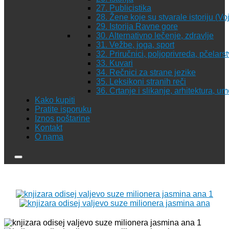
27. Publicistika
28. Žene koje su stvarale istoriju (Vo
29. Istorija Ravne gore
30. Alternativno lečenje, zdravlje
31. Vežbe, joga, sport
32. Priručnici, poljoprivreda, pčelars
33. Kuvari
34. Rečnici za strane jezike
35. Leksikoni stranih reči
36. Crtanje i slikanje, arhitektura, u
Kako kupiti
Pratite isporuku
Iznos poštarine
Kontakt
O nama