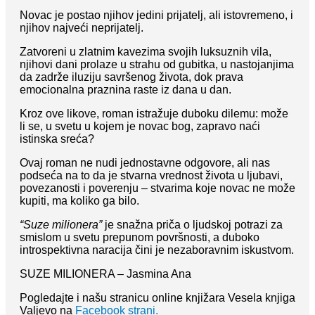
Novac je postao njihov jedini prijatelj, ali istovremeno, i
njihov najveći neprijatelj.
Zatvoreni u zlatnim kavezima svojih luksuznih vila,
njihovi dani prolaze u strahu od gubitka, u nastojanjima
da zadrže iluziju savršenog života, dok prava
emocionalna praznina raste iz dana u dan.
Kroz ove likove, roman istražuje duboku dilemu: može
li se, u svetu u kojem je novac bog, zapravo naći
istinska sreća?
Ovaj roman ne nudi jednostavne odgovore, ali nas
podseća na to da je stvarna vrednost života u ljubavi,
povezanosti i poverenju – stvarima koje novac ne može
kupiti, ma koliko ga bilo.
“Suze milionera”
je snažna priča o ljudskoj potrazi za
smislom u svetu prepunom površnosti, a duboko
introspektivna naracija čini je nezaboravnim iskustvom.
SUZE MILIONERA – Jasmina Ana
Pogledajte i našu stranicu online knjižara Vesela knjiga
Valjevo na
Facebook strani.