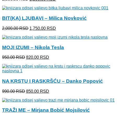
cena
cena
je
je:
bila:
2,200.00 RSD.
BIT(KA) LJUBAVI – Milica Novković
2,600.00 RSD.
Originalna
Trenutna
2,000.00
RSD
1,750.00
RSD
cena
cena
je
je:
bila:
1,750.00 RSD.
MOJI IZUMI – Nikola Tesla
2,000.00 RSD.
Originalna
Trenutna
950.00
RSD
820.00
RSD
cena
cena
je
je:
bila:
820.00 RSD.
950.00 RSD.
NA KRSTU I RASKRŠĆU – Danko Popović
Originalna
Trenutna
990.00
RSD
850.00
RSD
cena
cena
je
je:
bila:
850.00 RSD.
TRAŽI ME – Mirjana Bobić Mojsilović
990.00 RSD.