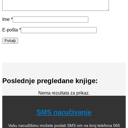
Ime
*
E-pošta
*
Poslednje pregledane knjige:
Nema rezultata za prikaz.
SMS naručivanje
Vašu narudžbinu možete poslati SMS om na broj telefona 065