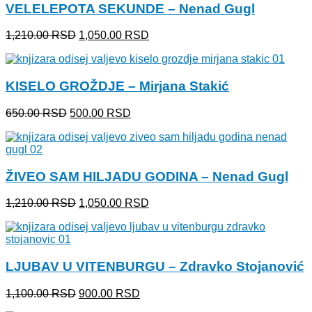
VELELEPOTA SEKUNDE – Nenad Gugl
1,540.00 RSD.
Originalna
Trenutna
1,210.00
RSD
1,050.00
RSD
cena
cena
je
je:
bila:
1,050.00 RSD.
KISELO GROŽDJE – Mirjana Stakić
1,210.00 RSD.
Originalna
Trenutna
650.00
RSD
500.00
RSD
cena
cena
je
je:
bila:
500.00 RSD.
650.00 RSD.
ŽIVEO SAM HILJADU GODINA – Nenad Gugl
Originalna
Trenutna
1,210.00
RSD
1,050.00
RSD
cena
cena
je
je:
bila:
1,050.00 RSD.
1,210.00 RSD.
LJUBAV U VITENBURGU – Zdravko Stojanović
Originalna
Trenutna
1,100.00
RSD
900.00
RSD
cena
cena