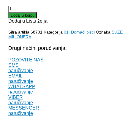
SUZE
MILIONERA
Dodaj u korpu
–
Dodaj u Listu želja
Jasmina
Ana
Šifra artikla
68701
Kategorija
01. Domaći pisci
Oznaka
SUZE
količina
MILIONERA
Drugi načini poručivanja:
POZOVITE NAS
SMS
naručivanje
EMAIL
naručivanje
WHATSAPP
naručivanje
VIBER
naručivanje
MESSENGER
naručivanje