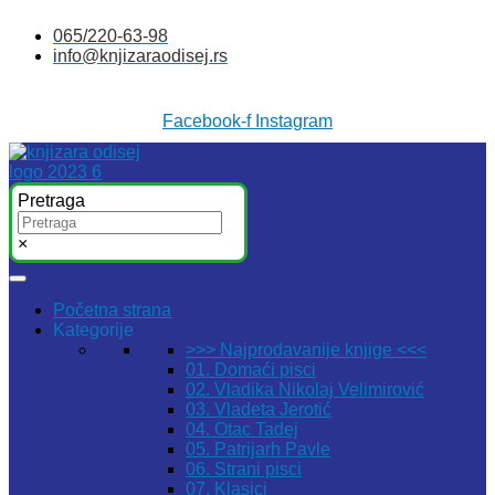
Skočite
065/220-63-98
na
info@knjizaraodisej.rs
sadržaj
Facebook-f
Instagram
Pretraga
×
Početna strana
Kategorije
>>> Najprodavanije knjige <<<
01. Domaći pisci
02. Vladika Nikolaj Velimirović
03. Vladeta Jerotić
04. Otac Tadej
05. Patrijarh Pavle
06. Strani pisci
07. Klasici