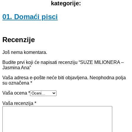
kategorije:
01. Domaći pisci
Recenzije
Još nema komentara.
Budite prvi koji će napisati recenziju “SUZE MILIONERA –
Jasmina Ana”
Vaša adresa e-pošte neće biti objavljena.
Neophodna polja
su označena
*
Vaša ocena
*
Vaša recenzija
*