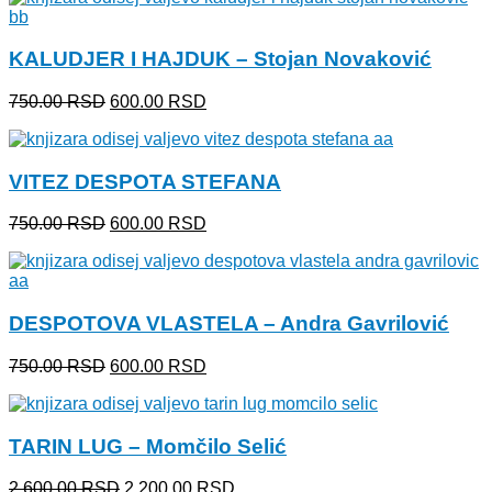
bila:
1,750.00 RSD.
2,000.00 RSD.
KALUDJER I HAJDUK – Stojan Novaković
Originalna
Trenutna
750.00
RSD
600.00
RSD
cena
cena
je
je:
bila:
600.00 RSD.
VITEZ DESPOTA STEFANA
750.00 RSD.
Originalna
Trenutna
750.00
RSD
600.00
RSD
cena
cena
je
je:
bila:
600.00 RSD.
750.00 RSD.
DESPOTOVA VLASTELA – Andra Gavrilović
Originalna
Trenutna
750.00
RSD
600.00
RSD
cena
cena
je
je:
bila:
600.00 RSD.
TARIN LUG – Momčilo Selić
750.00 RSD.
Originalna
Trenutna
2,600.00
RSD
2,200.00
RSD