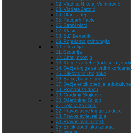
02. Vladika Nikolaj Velimirović
03. Vladeta Jerotić
04. Otac Tadej
05. Patrijarh Pavle
06. Strani pisci
07. Klasici
08. B.D.Benedikt
09. Popularna psihologija
10. Filozofija
11. Ezoterija
12. Citati, poezija
13. Knjige za bebe (radosnice, vodiči
14. Dečje knjige sa tvrdim koricama
15. Slikovnice i bojanke
16. Bajke, basne, priče
17. Dečje enciklopedije, edukativne
18. Romani za decu
19. Gradimir Stojković
20. Džeronimo Stilton
21. Lektira za školu
22. Pravoslavne knjige za decu
23. Pravoslavlje, religija
24. Pravoslavni akatisti
25. Enciklopedijska izdanja
26. Istorija