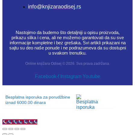
info@knjizaraodisej.rs
Nastojimo da budemo što detaljniji u opisu proizvoda,
prikazu slika i cena, ali ne možemo garantovati da su sve
informacije kompletne i bez grešaka. Svi artikli prikazani na
sajtu su deo naše ponude i ne podrazumeva da su dostupni
u svakom trenutku.
Online knjižara Odisej © 2026. Sva prava zadržana.
Facebook-f
Instagram
Youtube
Besplatna isporuka za porudžbine
iznad 6000.00 dinara
Call Now Button