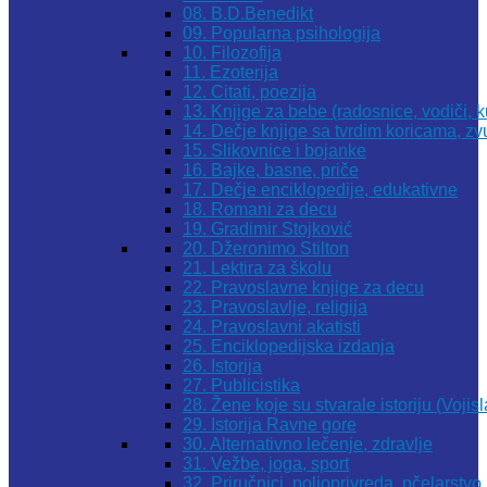
08. B.D.Benedikt
09. Popularna psihologija
10. Filozofija
11. Ezoterija
12. Citati, poezija
13. Knjige za bebe (radosnice, vodiči, k
14. Dečje knjige sa tvrdim koricama, z
15. Slikovnice i bojanke
16. Bajke, basne, priče
17. Dečje enciklopedije, edukativne
18. Romani za decu
19. Gradimir Stojković
20. Džeronimo Stilton
21. Lektira za školu
22. Pravoslavne knjige za decu
23. Pravoslavlje, religija
24. Pravoslavni akatisti
25. Enciklopedijska izdanja
26. Istorija
27. Publicistika
28. Žene koje su stvarale istoriju (Vojis
29. Istorija Ravne gore
30. Alternativno lečenje, zdravlje
31. Vežbe, joga, sport
32. Priručnici, poljoprivreda, pčelarstvo