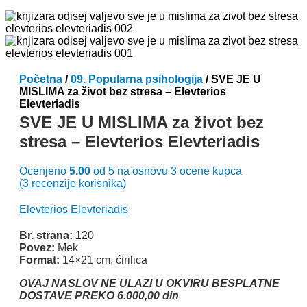
Početna
/
09. Popularna psihologija
/ SVE JE U
MISLIMA za život bez stresa – Elevterios
Elevteriadis
SVE JE U MISLIMA za život bez
stresa – Elevterios Elevteriadis
Ocenjeno
5.00
od 5 na osnovu
3
ocene kupca
(
3
recenzije korisnika)
Elevterios Elevteriadis
Br. strana:
120
Povez:
Mek
Format:
14×21 cm, ćirilica
OVAJ NASLOV NE ULAZI U OKVIRU BESPLATNE
DOSTAVE PREKO 6.000,00 din