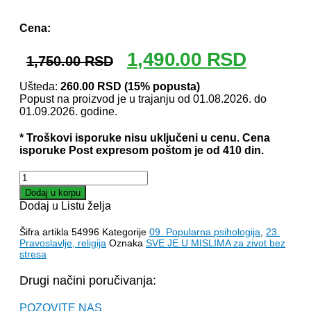
Odlomak knjige
Cena:
Originalna
Trenutna
1,490.00
RSD
1,750.00
RSD
cena
cena
je
je:
Ušteda:
260.00
RSD
(15% popusta)
Popust na proizvod je u trajanju od 01.08.2026. do
bila:
1,490.00 
01.09.2026. godine.
1,750.00 RSD.
* Troškovi isporuke nisu uključeni u cenu. Cena
isporuke Post expresom poštom je od 410 din.
SVE
JE
Dodaj u korpu
U
Dodaj u Listu želja
MISLIMA
za
Šifra artikla
54996
Kategorije
09. Popularna psihologija
,
23.
život
Pravoslavlje, religija
Oznaka
SVE JE U MISLIMA za zivot bez
bez
stresa
stresa
–
Drugi načini poručivanja:
Elevterios
Elevteriadis
POZOVITE NAS