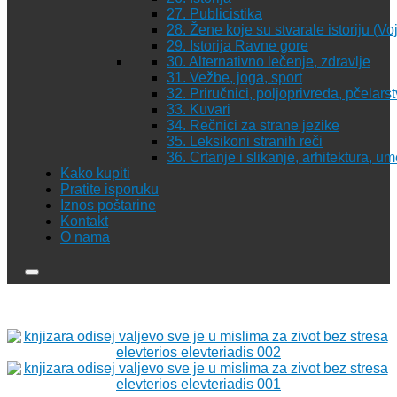
27. Publicistika
28. Žene koje su stvarale istoriju (Vo
29. Istorija Ravne gore
30. Alternativno lečenje, zdravlje
31. Vežbe, joga, sport
32. Priručnici, poljoprivreda, pčelars
33. Kuvari
34. Rečnici za strane jezike
35. Leksikoni stranih reči
36. Crtanje i slikanje, arhitektura, u
Kako kupiti
Pratite isporuku
Iznos poštarine
Kontakt
O nama