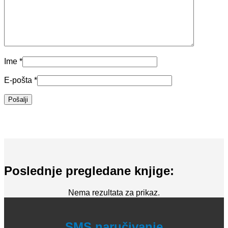
Ime
*
E-pošta
*
Poslednje pregledane knjige:
Nema rezultata za prikaz.
SMS naručivanje