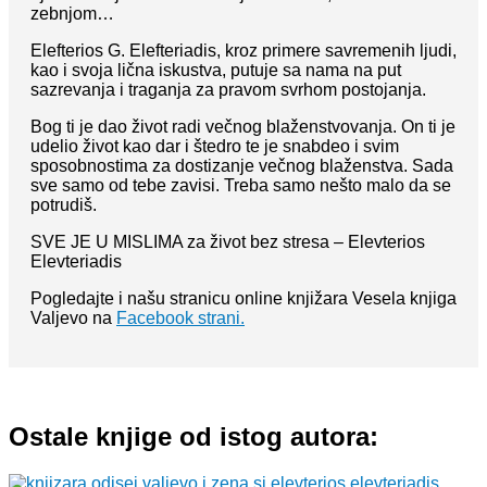
zebnjom…
Elefterios G. Elefteriadis, kroz primere savremenih ljudi,
kao i svoja lična iskustva, putuje sa nama na put
sazrevanja i traganja za pravom svrhom postojanja.
Bog ti je dao život radi večnog blaženstvovanja. On ti je
udelio život kao dar i štedro te je snabdeo i svim
sposobnostima za dostizanje večnog blaženstva. Sada
sve samo od tebe zavisi. Treba samo nešto malo da se
potrudiš.
SVE JE U MISLIMA za život bez stresa – Elevterios
Elevteriadis
Pogledajte i našu stranicu online knjižara Vesela knjiga
Valjevo na
Facebook strani.
Ostale knjige od istog autora: