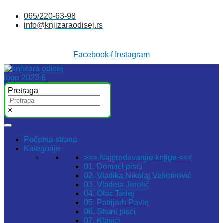
Skočite
065/220-63-98
na
info@knjizaraodisej.rs
sadržaj
Facebook-f
Instagram
Pretraga
×
Početna strana
Kategorije
>>> Najprodavanije knjige <<<
01. Domaći pisci
02. Vladika Nikolaj Velimirović
03. Vladeta Jerotić
04. Otac Tadej
05. Patrijarh Pavle
06. Strani pisci
07. Klasici