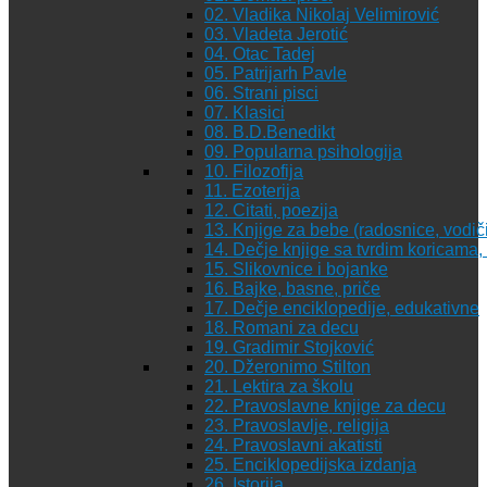
02. Vladika Nikolaj Velimirović
03. Vladeta Jerotić
04. Otac Tadej
05. Patrijarh Pavle
06. Strani pisci
07. Klasici
08. B.D.Benedikt
09. Popularna psihologija
10. Filozofija
11. Ezoterija
12. Citati, poezija
13. Knjige za bebe (radosnice, vodiči
14. Dečje knjige sa tvrdim koricama
15. Slikovnice i bojanke
16. Bajke, basne, priče
17. Dečje enciklopedije, edukativne
18. Romani za decu
19. Gradimir Stojković
20. Džeronimo Stilton
21. Lektira za školu
22. Pravoslavne knjige za decu
23. Pravoslavlje, religija
24. Pravoslavni akatisti
25. Enciklopedijska izdanja
26. Istorija