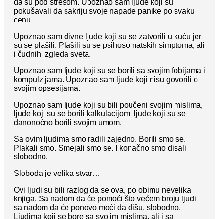
da su pod stresom. Upoznao sam ljude koji su
pokušavali da sakriju svoje napade panike po svaku
cenu.
Upoznao sam divne ljude koji su se zatvorili u kuću jer
su se plašili. Plašili su se psihosomatskih simptoma, ali
i čudnih izgleda sveta.
Upoznao sam ljude koji su se borili sa svojim fobijama i
kompulzijama. Upoznao sam ljude koji nisu govorili o
svojim opsesijama.
Upoznao sam ljude koji su bili poučeni svojim mislima,
ljude koji su se borili kalkulacijom, ljude koji su se
danonoćno borili svojim umom.
Sa ovim ljudima smo radili zajedno. Borili smo se.
Plakali smo. Smejali smo se. I konačno smo disali
slobodno.
Sloboda je velika stvar…
Ovi ljudi su bili razlog da se ova, po obimu nevelika
knjiga. Sa nadom da će pomoći što većem broju ljudi,
sa nadom da će ponovo moći da dišu, slobodno.
Ljudima koji se bore sa svojim mislima, ali i sa