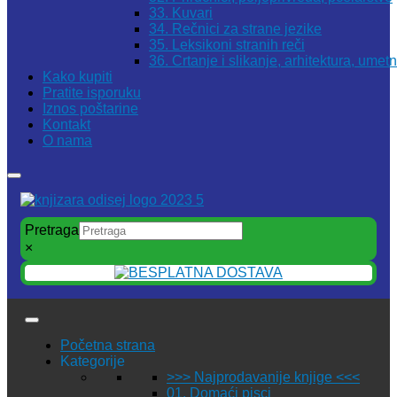
33. Kuvari
34. Rečnici za strane jezike
35. Leksikoni stranih reči
36. Crtanje i slikanje, arhitektura, umet
Kako kupiti
Pratite isporuku
Iznos poštarine
Kontakt
O nama
Pretraga
×
Početna strana
Kategorije
>>> Najprodavanije knjige <<<
01. Domaći pisci