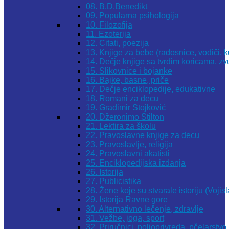
08. B.D.Benedikt
09. Popularna psihologija
10. Filozofija
11. Ezoterija
12. Citati, poezija
13. Knjige za bebe (radosnice, vodiči, k
14. Dečje knjige sa tvrdim koricama, z
15. Slikovnice i bojanke
16. Bajke, basne, priče
17. Dečje enciklopedije, edukativne
18. Romani za decu
19. Gradimir Stojković
20. Džeronimo Stilton
21. Lektira za školu
22. Pravoslavne knjige za decu
23. Pravoslavlje, religija
24. Pravoslavni akatisti
25. Enciklopedijska izdanja
26. Istorija
27. Publicistika
28. Žene koje su stvarale istoriju (Vojis
29. Istorija Ravne gore
30. Alternativno lečenje, zdravlje
31. Vežbe, joga, sport
32. Priručnici, poljoprivreda, pčelarstvo