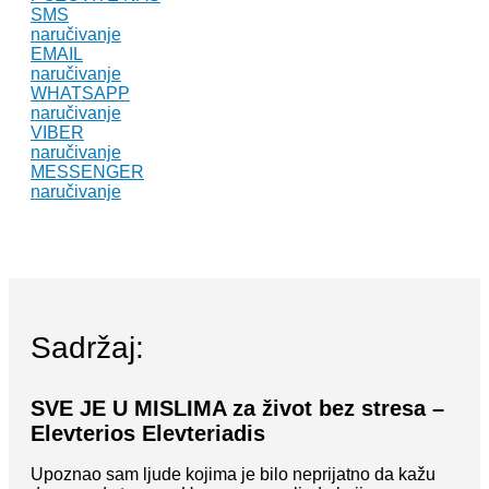
količina
SMS
naručivanje
EMAIL
naručivanje
WHATSAPP
naručivanje
VIBER
naručivanje
MESSENGER
naručivanje
Sadržaj:
SVE JE U MISLIMA za život bez stresa –
Elevterios Elevteriadis
Upoznao sam ljude kojima je bilo neprijatno da kažu