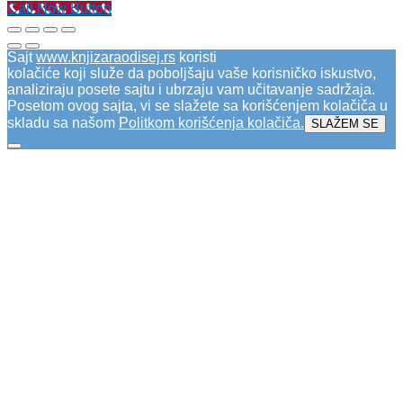
Call Now Button
Sajt
www.knjizaraodisej.rs
koristi
kolačiće koji služe da poboljšaju vaše korisničko iskustvo,
analiziraju posete sajtu i ubrzaju vam učitavanje sadržaja.
Posetom ovog sajta, vi se slažete sa korišćenjem kolačiča u
skladu sa našom
Politkom korišćenja kolačiča
.
SLAŽEM SE