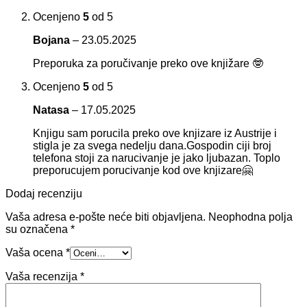
Ocenjeno
5
od 5
Bojana
–
23.05.2025
Preporuka za poručivanje preko ove knjižare 🤓
Ocenjeno
5
od 5
Natasa
–
17.05.2025
Knjigu sam porucila preko ove knjizare iz Austrije i
stigla je za svega nedelju dana.Gospodin ciji broj
telefona stoji za narucivanje je jako ljubazan. Toplo
preporucujem porucivanje kod ove knjizare🤗
Dodaj recenziju
Vaša adresa e-pošte neće biti objavljena.
Neophodna polja
su označena
*
Vaša ocena
*
Vaša recenzija
*