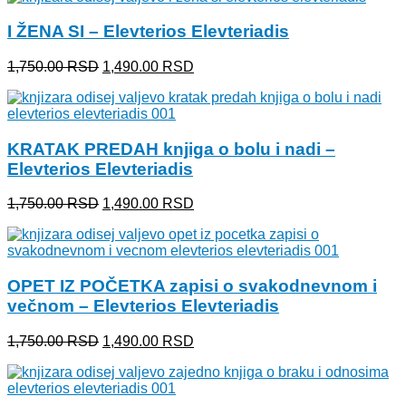
I ŽENA SI – Elevterios Elevteriadis
Originalna
Trenutna
1,750.00
RSD
1,490.00
RSD
cena
cena
je
je:
bila:
1,490.00 RSD.
1,750.00 RSD.
KRATAK PREDAH knjiga o bolu i nadi –
Elevterios Elevteriadis
Originalna
Trenutna
1,750.00
RSD
1,490.00
RSD
cena
cena
je
je:
bila:
1,490.00 RSD.
1,750.00 RSD.
OPET IZ POČETKA zapisi o svakodnevnom i
večnom – Elevterios Elevteriadis
Originalna
Trenutna
1,750.00
RSD
1,490.00
RSD
cena
cena
je
je:
bila:
1,490.00 RSD.
1,750.00 RSD.