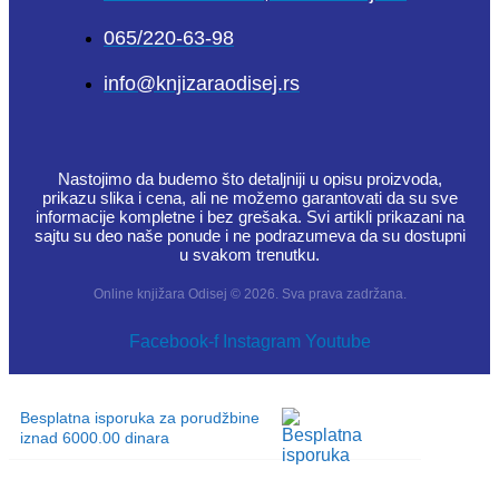
065/220-63-98
info@knjizaraodisej.rs
Nastojimo da budemo što detaljniji u opisu proizvoda,
prikazu slika i cena, ali ne možemo garantovati da su sve
informacije kompletne i bez grešaka. Svi artikli prikazani na
sajtu su deo naše ponude i ne podrazumeva da su dostupni
u svakom trenutku.
Online knjižara Odisej © 2026. Sva prava zadržana.
Facebook-f
Instagram
Youtube
Besplatna isporuka za porudžbine
iznad 6000.00 dinara