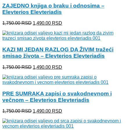
ZAJEDNO knjiga o braku i odnosima –
Elevterios Elevteriadis
Originalna
Trenutna
1,750.00
RSD
1,490.00
RSD
cena
cena
je
je:
bila:
1,490.00 RSD.
1,750.00 RSD.
KAZI MI JEDAN RAZLOG DA ŽIVIM tražeći
smisao života – Elevterios Elevteriadis
Originalna
Trenutna
1,750.00
RSD
1,490.00
RSD
cena
cena
je
je:
bila:
1,490.00 RSD.
1,750.00 RSD.
PRE SUMRAKA zapisi o svakodnevnom i
večnom – Elevterios Elevteriadis
Originalna
Trenutna
1,750.00
RSD
1,490.00
RSD
cena
cena
je
je:
bila:
1,490.00 RSD.