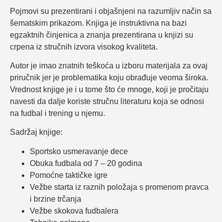
Pojmovi su prezentirani i objašnjeni na razumljiv način sa
šematskim prikazom. Knjiga je instruktivna na bazi
egzaktnih činjenica a znanja prezentirana u knjizi su
crpena iz stručnih izvora visokog kvaliteta.
Autor je imao znatnih teškoća u izboru materijala za ovaj
priručnik jer je problematika koju obrađuje veoma široka.
Vrednost knjige je i u tome što će mnoge, koji je pročitaju
navesti da dalje koriste stručnu literaturu koja se odnosi
na fudbal i trening u njemu.
Sadržaj knjige:
Sportsko usmeravanje dece
Obuka fudbala od 7 – 20 godina
Pomoćne taktičke igre
Vežbe starta iz raznih položaja s promenom pravca
i brzine trčanja
Vežbe skokova fudbalera