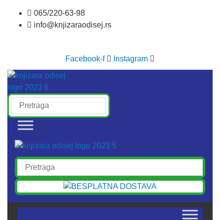
Skočite
065/220-63-98
na
info@knjizaraodisej.rs
sadržaj
Facebook-f
Instagram