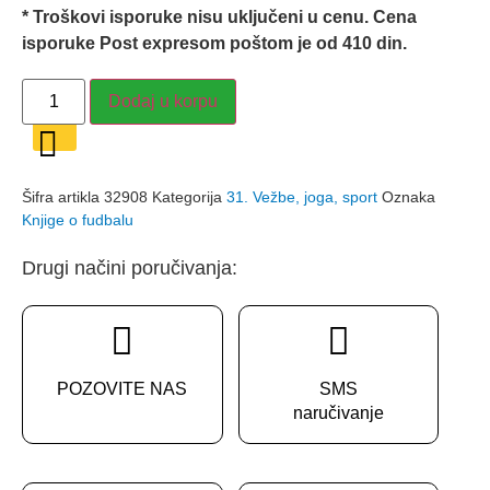
* Troškovi isporuke nisu uključeni u cenu. Cena
isporuke Post expresom poštom je od 410 din.
TAJNE
Dodaj u korpu
USPEHA
škola
fudbala
–
Jovan
Ratković
Šifra artikla
32908
Kategorija
31. Vežbe, joga, sport
Oznaka
količina
Knjige o fudbalu
Drugi načini poručivanja:
POZOVITE NAS
SMS
naručivanje