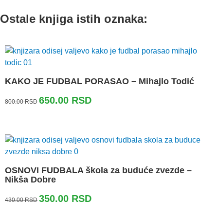
Ostale knjiga istih oznaka:
KAKO JE FUDBAL PORASAO – Mihajlo Todić
Originalna
Trenutna
650.00
RSD
800.00
RSD
cena
cena
je
je:
bila:
650.00 RSD.
800.00 RSD.
OSNOVI FUDBALA škola za buduće zvezde –
Nikša Dobre
Originalna
Trenutna
350.00
RSD
430.00
RSD
cena
cena
je
je: