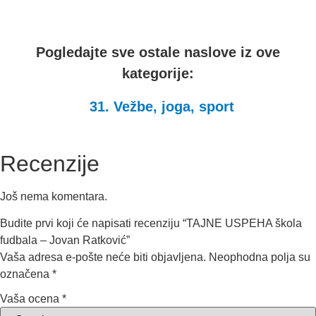
bila:
350.00 RSD.
430.00 RSD.
Pogledajte sve ostale naslove iz ove
kategorije:
31. Vežbe, joga, sport
Recenzije
Još nema komentara.
Budite prvi koji će napisati recenziju “TAJNE USPEHA škola
fudbala – Jovan Ratković”
Vaša adresa e-pošte neće biti objavljena.
Neophodna polja su
označena
*
Vaša ocena
*