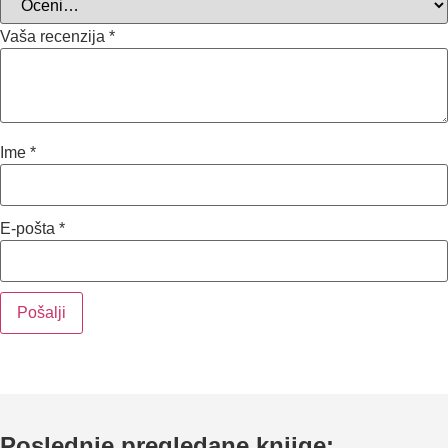
Vaša recenzija
*
Ime
*
E-pošta
*
Poslednje pregledane knjige: