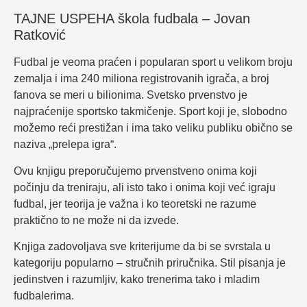
TAJNE USPEHA škola fudbala – Jovan
Ratković
Fudbal je veoma praćen i popularan sport u velikom broju
zemalja i ima 240 miliona registrovanih igrača, a broj
fanova se meri u bilionima. Svetsko prvenstvo je
najpraćenije sportsko takmičenje. Sport koji je, slobodno
možemo reći prestižan i ima tako veliku publiku obično se
naziva „prelepa igra“.
Ovu knjigu preporučujemo prvenstveno onima koji
počinju da treniraju, ali isto tako i onima koji već igraju
fudbal, jer teorija je važna i ko teoretski ne razume
praktično to ne može ni da izvede.
Knjiga zadovoljava sve kriterijume da bi se svrstala u
kategoriju popularno – stručnih priručnika. Stil pisanja je
jedinstven i razumljiv, kako trenerima tako i mladim
fudbalerima.