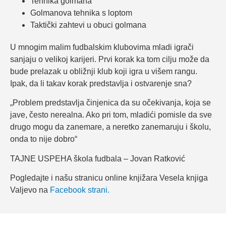
Tehnika golmana
Golmanova tehnika s loptom
Taktički zahtevi u obuci golmana
U mnogim malim fudbalskim klubovima mladi igrači
sanjaju o velikoj karijeri. Prvi korak ka tom cilju može da
bude prelazak u obližnji klub koji igra u višem rangu.
Ipak, da li takav korak predstavlja i ostvarenje sna?
„Problem predstavlja činjenica da su očekivanja, koja se
jave, često nerealna. Ako pri tom, mladići pomisle da sve
drugo mogu da zanemare, a neretko zanemaruju i školu,
onda to nije dobro“
TAJNE USPEHA škola fudbala – Jovan Ratković
Pogledajte i našu stranicu online knjižara Vesela knjiga
Valjevo na
Facebook strani.