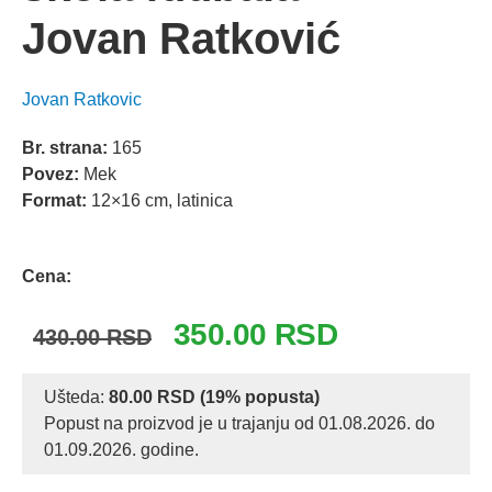
Jovan Ratković
Jovan Ratkovic
Br. strana:
165
Povez:
Mek
Format:
12×16 cm, latinica
Odlomak knjige
Cena:
Originalna
Trenutna
350.00
RSD
430.00
RSD
cena
cena
je
je:
Ušteda:
80.00
RSD
(19% popusta)
Popust na proizvod je u trajanju od 01.08.2026. do
bila:
350.00 RSD.
01.09.2026. godine.
430.00 RSD.