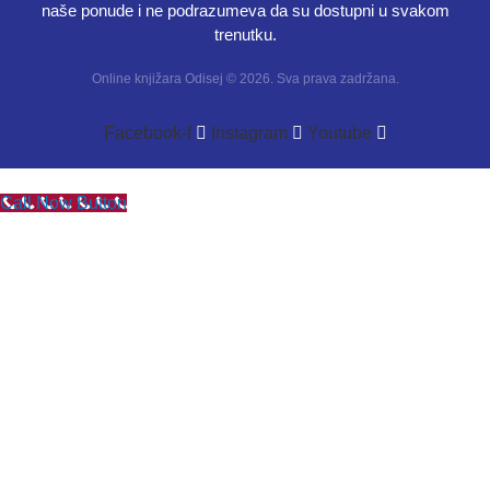
naše ponude i ne podrazumeva da su dostupni u svakom
trenutku.
Online knjižara Odisej © 2026. Sva prava zadržana.
Facebook-f
Instagram
Youtube
Call Now Button