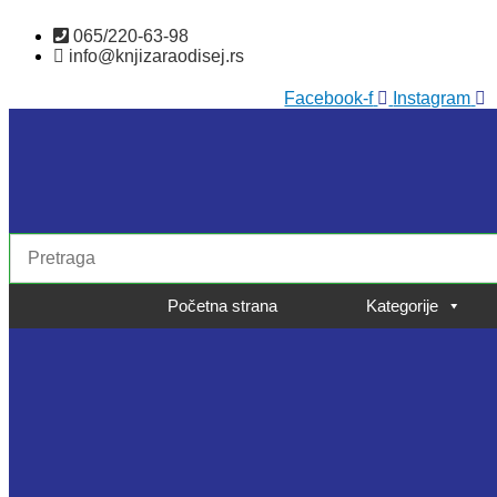
Skočite
065/220-63-98
na
info@knjizaraodisej.rs
sadržaj
Facebook-f
Instagram
Početna strana
Kategorije