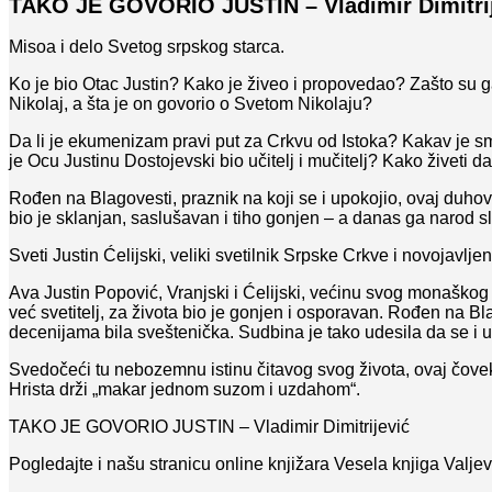
TAKO JE GOVORIO JUSTIN – Vladimir Dimitri
Misoa i delo Svetog srpskog starca.
Ko je bio Otac Justin? Kako je živeo i propovedao? Zašto su g
Nikolaj, a šta je on govorio o Svetom Nikolaju?
Da li je ekumenizam pravi put za Crkvu od Istoka? Kakav je s
je Ocu Justinu Dostojevski bio učitelj i mučitelj? Kako živeti d
Rođen na Blagovesti, praznik na koji se i upokojio, ovaj duhov
bio je sklanjan, saslušavan i tiho gonjen – a danas ga narod sl
Sveti Justin Ćelijski, veliki svetilnik Srpske Crkve i novojavlj
Ava Justin Popović, Vranjski i Ćelijski, većinu svog monaškog ž
već svetitelj, za života bio je gonjen i osporavan. Rođen na B
decenijama bila sveštenička. Sudbina je tako udesila da se i up
Svedočeći tu nebozemnu istinu čitavog svog života, ovaj čov
Hrista drži „makar jednom suzom i uzdahom“.
TAKO JE GOVORIO JUSTIN – Vladimir Dimitrijević
Pogledajte i našu stranicu online knjižara Vesela knjiga Valje