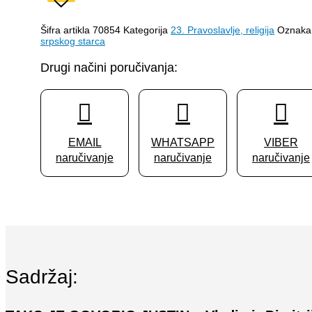
GOVORIO
JUSTIN
–
Šifra artikla
70854
Kategorija
23. Pravoslavlje, religija
Oznaka
srpskog starca
Vladimir
Dimitrijević
Drugi načini poručivanja:
količina
EMAIL
WHATSAPP
VIBER
naručivanje
naručivanje
naručivanje
Sadržaj: