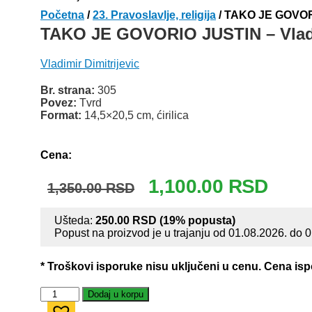
Početna
/
23. Pravoslavlje, religija
/ TAKO JE GOVORIO
TAKO JE GOVORIO JUSTIN – Vladim
Vladimir Dimitrijevic
Br. strana:
305
Povez:
Tvrd
Format:
14,5×20,5 cm, ćirilica
Odlomak knjige
Cena:
Originalna
Trenut
1,100.00
RSD
1,350.00
RSD
cena
cena
je
je:
Ušteda:
250.00
RSD
(19% popusta)
bila:
1,100.
Popust na proizvod je u trajanju od 01.08.2026. do 
1,350.00 RSD.
* Troškovi isporuke nisu uključeni u cenu. Cena is
TAKO
Dodaj u korpu
JE