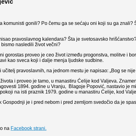
jević
a komunisti gonili? Po čemu ga se sećaju oni koji su ga znali? 
misao pravoslavnog kalendara? Šta je svetosavsko hrišćanstvo?
a bismo nasledili život večni?
ni gorostas proveo je ceo život između progonstva, molitve i bor
avi kao sveca koji i dalje menja ljudske sudbine.
eni učitelj pravoslavnih, na jednom mestu je napisao: „Bog se nije
ivota i proveo je tamo, u manastiru Ćelije kod Valjeva. Znamenit
lagovesti 1894. godine u Vranju, Blagoje Popović, nastavio je mi
okoji na isti praznik 1979. godine u manastiru Ćelije, kod Valje
ek Gospodnji je i pred nebom i pred zemljom svedočio da je s
vo na
Facebook strani.