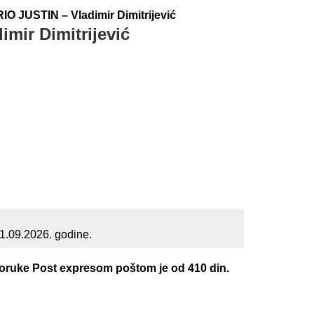
 JUSTIN – Vladimir Dimitrijević
ir Dimitrijević
na
00 RSD.
01.09.2026. godine.
poruke Post expresom poštom je od 410 din.