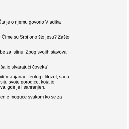
Šta je o njemu govorio Vladika
 Čime su Srbi ono što jesu? Zašto
be za istinu. Zbog svojih stavova
 šalio stvarajući čoveka“.
i Vranjanac, teolog i filozof, sada
siju svoje porodice, koja je
va, gde je i sahranjen.
pasenje moguće svakom ko se za