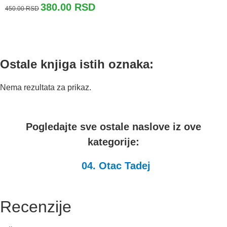
Originalna
Trenutna
380.00
RSD
450.00
RSD
cena
cena
je
je:
bila:
380.00 RSD.
450.00 RSD.
Ostale knjiga istih oznaka:
Nema rezultata za prikaz.
Pogledajte sve ostale naslove iz ove
kategorije:
04. Otac Tadej
Recenzije