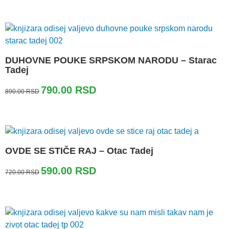
je
je:
bila:
690.00 RSD.
830.00 RSD.
DUHOVNE POUKE SRPSKOM NARODU – Starac
Tadej
Originalna
Trenutna
790.00
RSD
890.00
RSD
cena
cena
je
je:
bila:
790.00 RSD.
890.00 RSD.
OVDE SE STIČE RAJ – Otac Tadej
Originalna
Trenutna
590.00
RSD
720.00
RSD
cena
cena
je
je:
bila:
590.00 RSD.
720.00 RSD.