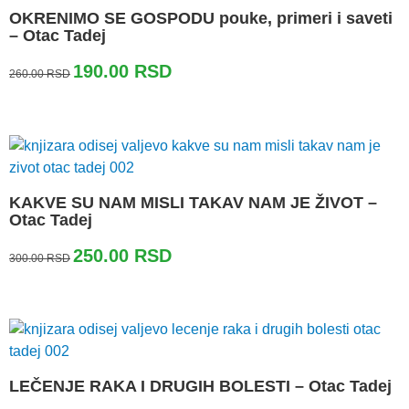
OKRENIMO SE GOSPODU pouke, primeri i saveti
– Otac Tadej
Originalna
Trenutna
190.00
RSD
260.00
RSD
cena
cena
je
je:
bila:
190.00 RSD.
260.00 RSD.
KAKVE SU NAM MISLI TAKAV NAM JE ŽIVOT –
Otac Tadej
Originalna
Trenutna
250.00
RSD
300.00
RSD
cena
cena
je
je:
bila:
250.00 RSD.
300.00 RSD.
LEČENJE RAKA I DRUGIH BOLESTI – Otac Tadej