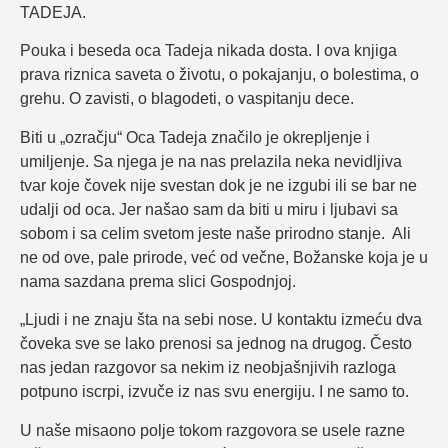
TADEJA.
Pouka i beseda oca Tadeja nikada dosta. I ova knjiga
prava riznica saveta o životu, o pokajanju, o bolestima, o
grehu. O zavisti, o blagodeti, o vaspitanju dece.
Biti u „ozračju“ Oca Tadeja značilo je okrepljenje i
umiljenje. Sa njega je na nas prelazila neka nevidljiva
tvar koje čovek nije svestan dok je ne izgubi ili se bar ne
udalji od oca. Jer našao sam da biti u miru i ljubavi sa
sobom i sa celim svetom jeste naše prirodno stanje. Ali
ne od ove, pale prirode, već od večne, Božanske koja je u
nama sazdana prema slici Gospodnjoj.
„Ljudi i ne znaju šta na sebi nose. U kontaktu izmeću dva
čoveka sve se lako prenosi sa jednog na drugog. Često
nas jedan razgovor sa nekim iz neobjašnjivih razloga
potpuno iscrpi, izvuče iz nas svu energiju. I ne samo to.
U naše misaono polje tokom razgovora se usele razne