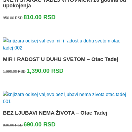
upokojenja
Originalna
Trenutna
810.00
RSD
950.00
RSD
cena
cena
je
je:
bila:
810.00 RSD.
950.00 RSD.
MIR I RADOST U DUHU SVETOM – Otac Tadej
Originalna
Trenutna
1,390.00
RSD
1,690.00
RSD
cena
cena
je
je:
bila:
1,390.00 RSD.
1,690.00 RSD.
BEZ LJUBAVI NEMA ŽIVOTA – Otac Tadej
Originalna
Trenutna
690.00
RSD
830.00
RSD
cena
cena