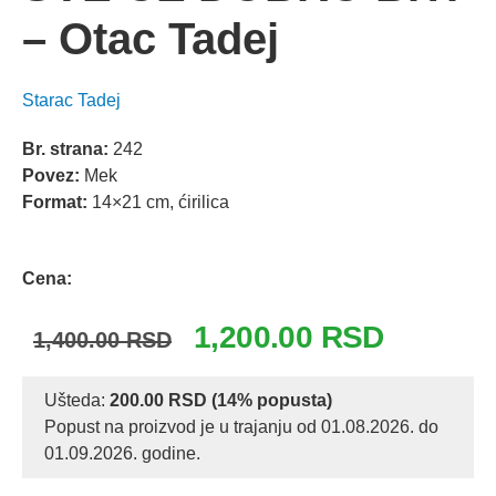
– Otac Tadej
Starac Tadej
Br. strana:
242
Povez:
Mek
Format:
14×21 cm, ćirilica
Odlomak knjige
Cena:
Originalna
Trenutna
1,200.00
RSD
1,400.00
RSD
cena
cena
je
je:
Ušteda:
200.00
RSD
(14% popusta)
Popust na proizvod je u trajanju od 01.08.2026. do
bila:
1,200.00 R
01.09.2026. godine.
1,400.00 RSD.