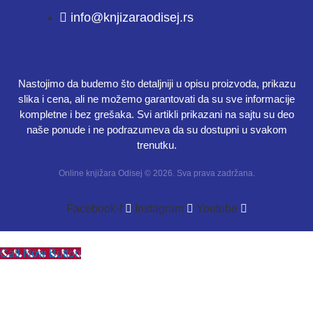
info@knjizaraodisej.rs
Nastojimo da budemo što detaljniji u opisu proizvoda, prikazu
slika i cena, ali ne možemo garantovati da su sve informacije
kompletne i bez grešaka. Svi artikli prikazani na sajtu su deo
naše ponude i ne podrazumeva da su dostupni u svakom
trenutku.
Online knjižara Odisej © 2026. Sva prava zadržana.
Facebook-f
Instagram
Youtube
Call Now Button