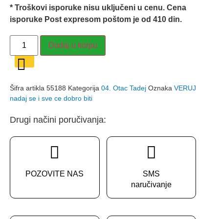
* Troškovi isporuke nisu uključeni u cenu. Cena
isporuke Post expresom poštom je od 410 din.
VERUJ,
Dodaj u korpu
NADAJ
SE
I
SVE
ĆE
DOBRO
Šifra artikla
55188
Kategorija
04. Otac Tadej
Oznaka
VERUJ
BITI
nadaj se i sve ce dobro biti
–
Otac
Tadej
Drugi načini poručivanja:
količina
POZOVITE NAS
SMS
naručivanje