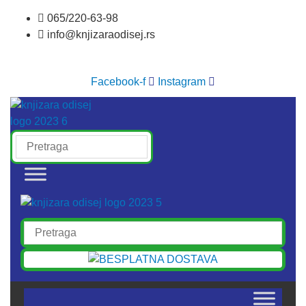
Skočite
065/220-63-98
na
info@knjizaraodisej.rs
sadržaj
Facebook-f
Instagram