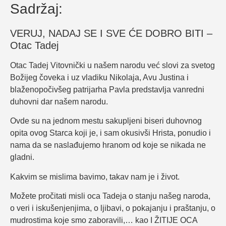
Sadržaj:
VERUJ, NADAJ SE I SVE ĆE DOBRO BITI –
Otac Tadej
Otac Tadej Vitovnički u našem narodu već slovi za svetog
Božijeg čoveka i uz vladiku Nikolaja, Avu Justina i
blaženopočivšeg patrijarha Pavla predstavlja vanredni
duhovni dar našem narodu.
Ovde su na jednom mestu sakupljeni biseri duhovnog
opita ovog Starca koji je, i sam okusivši Hrista, ponudio i
nama da se naslađujemo hranom od koje se nikada ne
gladni.
Kakvim se mislima bavimo, takav nam je i život.
Možete pročitati misli oca Tadeja o stanju našeg naroda,
o veri i iskušenjenjima, o ljibavi, o pokajanju i praštanju, o
mudrostima koje smo zaboravili,… kao I ŽITIJE OCA