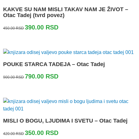
KAKVE SU NAM MISLI TAKAV NAM JE ŽIVOT –
Otac Tadej (tvrd povez)
Originalna
Trenutna
390.00
RSD
450.00
RSD
cena
cena
je
je:
bila:
390.00 RSD.
450.00 RSD.
POUKE STARCA TADEJA – Otac Tadej
Originalna
Trenutna
790.00
RSD
900.00
RSD
cena
cena
je
je:
bila:
790.00 RSD.
900.00 RSD.
MISLI O BOGU, LJUDIMA I SVETU – Otac Tadej
Originalna
Trenutna
350.00
RSD
420.00
RSD
cena
cena