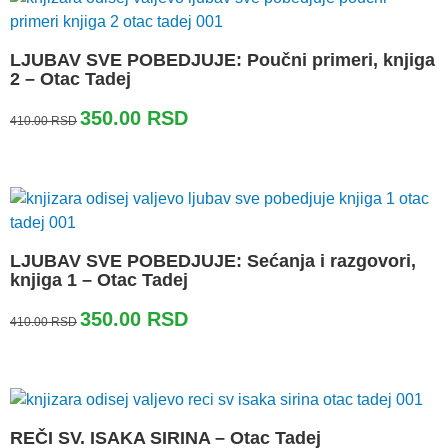
LJUBAV SVE POBEDJUJE: Poučni primeri, knjiga
2 – Otac Tadej
Originalna
Trenutna
350.00
RSD
410.00
RSD
cena
cena
je
je:
bila:
350.00 RSD.
410.00 RSD.
LJUBAV SVE POBEDJUJE: Sećanja i razgovori,
knjiga 1 – Otac Tadej
Originalna
Trenutna
350.00
RSD
410.00
RSD
cena
cena
je
je:
bila:
350.00 RSD.
410.00 RSD.
REČI SV. ISAKA SIRINA – Otac Tadej