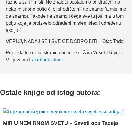
ružne stvari i misli. Ne znajući postajemo priključeni na
neko misaono polje čije ishodište mi ne znamo (a mislimo
da znamo). Takođe ne znamo i čega sve tu još ima u tom
polju koje je proizvelo određeni misleni sled i određenu
akciju.“
VERUJ, NADAJ SE I SVE ĆE DOBRO BITI – Otac Tadej
Pogledajte i našu stranicu online knjižara Vesela knjiga
Valjevo na
Facebook strani.
Ostale knjige od istog autora:
MIR U NEMIRNOM SVETU – Saveti oca Tadeja