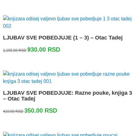
je
je:
bila:
350.00 RSD.
420.00 RSD.
LJUBAV SVE POBEDJUJE (1 – 3) – Otac Tadej
Originalna
Trenutna
930.00
RSD
1,155.00
RSD
cena
cena
je
je:
bila:
930.00 RSD.
1,155.00 RSD.
LJUBAV SVE POBEDJUJE: Razne pouke, knjiga 3
– Otac Tadej
Originalna
Trenutna
350.00
RSD
410.00
RSD
cena
cena
je
je:
bila:
350.00 RSD.
410.00 RSD.