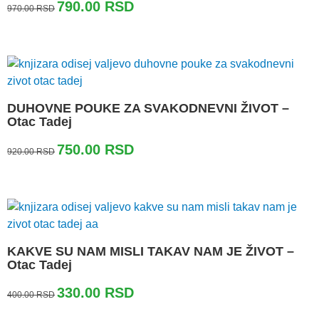
Originalna
Trenutna
790.00
RSD
970.00
RSD
cena
cena
je
je:
bila:
790.00 RSD.
970.00 RSD.
DUHOVNE POUKE ZA SVAKODNEVNI ŽIVOT –
Otac Tadej
Originalna
Trenutna
750.00
RSD
920.00
RSD
cena
cena
je
je:
bila:
750.00 RSD.
920.00 RSD.
KAKVE SU NAM MISLI TAKAV NAM JE ŽIVOT –
Otac Tadej
Originalna
Trenutna
330.00
RSD
400.00
RSD
cena
cena
je
je: