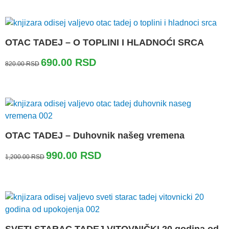
bila:
330.00 RSD.
400.00 RSD.
OTAC TADEJ – O TOPLINI I HLADNOĆI SRCA
Originalna
Trenutna
690.00
RSD
820.00
RSD
cena
cena
je
je:
bila:
690.00 RSD.
820.00 RSD.
OTAC TADEJ – Duhovnik našeg vremena
Originalna
Trenutna
990.00
RSD
1,200.00
RSD
cena
cena
je
je:
bila:
990.00 RSD.
1,200.00 RSD.
SVETI STARAC TADEJ VITOVNIČKI 20 godina od