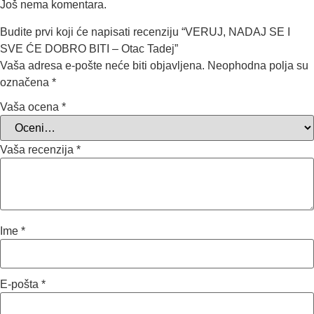
Još nema komentara.
Budite prvi koji će napisati recenziju “VERUJ, NADAJ SE I
SVE ĆE DOBRO BITI – Otac Tadej”
Vaša adresa e-pošte neće biti objavljena.
Neophodna polja su
označena
*
Vaša ocena
*
Vaša recenzija
*
Ime
*
E-pošta
*