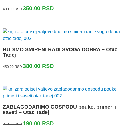
Originalna
Trenutna
350.00
RSD
400.00
RSD
cena
cena
je
je:
bila:
350.00 RSD.
400.00 RSD.
BUDIMO SMIRENI RADI SVOGA DOBRA – Otac
Tadej
Originalna
Trenutna
380.00
RSD
450.00
RSD
cena
cena
je
je:
bila:
380.00 RSD.
450.00 RSD.
ZABLAGODARIMO GOSPODU pouke, primeri i
saveti – Otac Tadej
Originalna
Trenutna
190.00
RSD
260.00
RSD
cena
cena