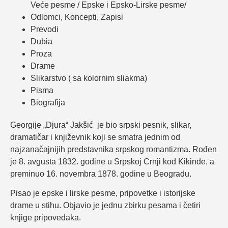
Veće pesme / Epske i Epsko-Lirske pesme/
Odlomci, Koncepti, Zapisi
Prevodi
Dubia
Proza
Drame
Slikarstvo ( sa kolornim sliakma)
Pisma
Biografija
Georgije „Djura“ Jakšić je bio srpski pesnik, slikar,
dramatičar i književnik koji se smatra jednim od
najzanačajnijih predstavnika srpskog romantizma. Rođen
je 8. avgusta 1832. godine u Srpskoj Crnji kod Kikinde, a
preminuo 16. novembra 1878. godine u Beogradu.
Pisao je epske i lirske pesme, pripovetke i istorijske
drame u stihu. Objavio je jednu zbirku pesama i četiri
knjige pripovedaka.