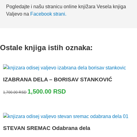
Pogledajte i našu stranicu online knjižara Vesela knjiga
Valjevo na
Facebook strani.
Ostale knjiga istih oznaka:
IZABRANA DELA – BORISAV STANKOVIĆ
Originalna
Trenutna
1,500.00
RSD
1,700.00
RSD
cena
cena
je
je:
bila:
1,500.00 RSD.
1,700.00 RSD.
STEVAN SREMAC Odabrana dela