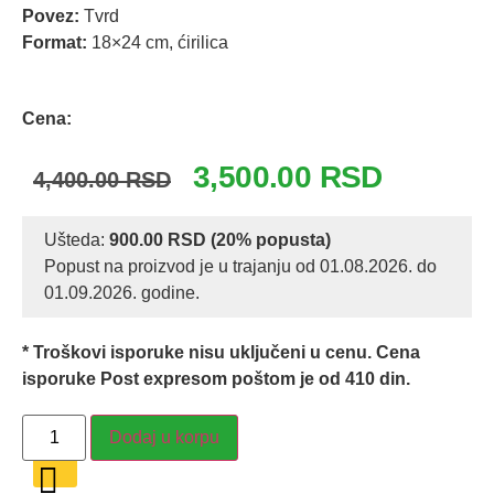
Povez:
Tvrd
Format:
18×24 cm, ćirilica
Odlomak knjige
Cena:
Originalna
Trenutna
3,500.00
RSD
4,400.00
RSD
cena
cena
je
je:
Ušteda:
900.00
RSD
(20% popusta)
Popust na proizvod je u trajanju od 01.08.2026. do
bila:
3,500.00 R
01.09.2026. godine.
4,400.00 RSD.
* Troškovi isporuke nisu uključeni u cenu. Cena
isporuke Post expresom poštom je od 410 din.
DJURA
Dodaj u korpu
JAKŠIĆ
-
SABRANA
DELA