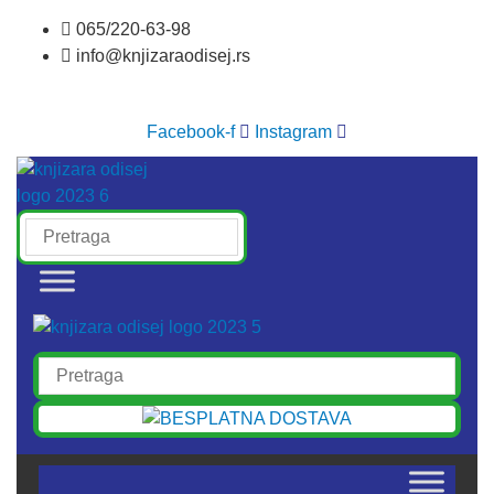
Skočite
065/220-63-98
na
info@knjizaraodisej.rs
sadržaj
Facebook-f
Instagram