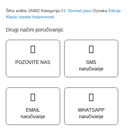
količina
Šifra artikla
18482
Kategorija
01. Domaći pisci
Oznaka
Edicija:
Klasici srpske knjizevnosti
Drugi načini poručivanja:
POZOVITE NAS
SMS
naručivanje
EMAIL
WHATSAPP
naručivanje
naručivanje