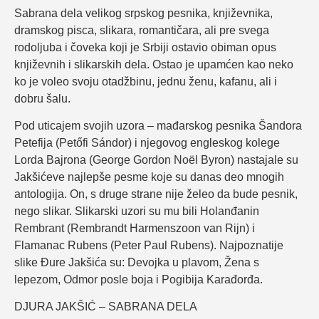
Sabrana dela velikog srpskog pesnika, književnika,
dramskog pisca, slikara, romantičara, ali pre svega
rodoljuba i čoveka koji je Srbiji ostavio obiman opus
književnih i slikarskih dela. Ostao je upamćen kao neko
ko je voleo svoju otadžbinu, jednu ženu, kafanu, ali i
dobru šalu.
Pod uticajem svojih uzora – mađarskog pesnika Šandora
Petefija (Petőfi Sándor) i njegovog engleskog kolege
Lorda Bajrona (George Gordon Noël Byron) nastajale su
Jakšićeve najlepše pesme koje su danas deo mnogih
antologija. On, s druge strane nije želeo da bude pesnik,
nego slikar. Slikarski uzori su mu bili Holanđanin
Rembrant (Rembrandt Harmenszoon van Rijn) i
Flamanac Rubens (Peter Paul Rubens). Najpoznatije
slike Đure Jakšića su: Devojka u plavom, Žena s
lepezom, Odmor posle boja i Pogibija Karađorđa.
DJURA JAKŠIĆ – SABRANA DELA