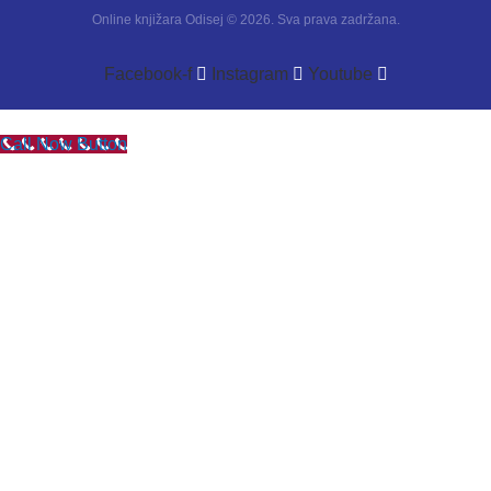
Online knjižara Odisej © 2026. Sva prava zadržana.
Facebook-f
Instagram
Youtube
Call Now Button