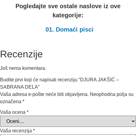
Pogledajte sve ostale naslove iz ove
kategorije:
01. Domaći pisci
Recenzije
Još nema komentara.
Budite prvi koji će napisati recenziju “DJURA JAKŠIĆ –
SABRANA DELA”
Vaša adresa e-pošte neće biti objavljena.
Neophodna polja su
označena
*
Vaša ocena
*
Vaša recenzija
*