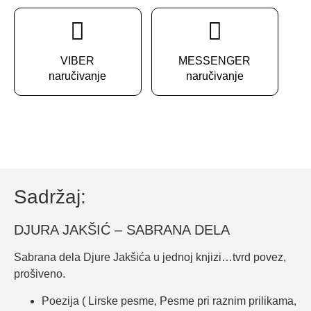
VIBER
MESSENGER
naručivanje
naručivanje
Sadržaj:
DJURA JAKŠIĆ – SABRANA DELA
Sabrana dela Djure Jakšića u jednoj knjizi…tvrd povez,
prošiveno.
Poezija ( Lirske pesme, Pesme pri raznim prilikama,