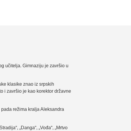
g učitelja. Gimnaziju je završio u
ske klasike znao iz srpskih
o i završio je kao korektor državne
 pada režima kralja Aleksandra
Stradija“, „Danga“, „Vođa“, „Mrtvo