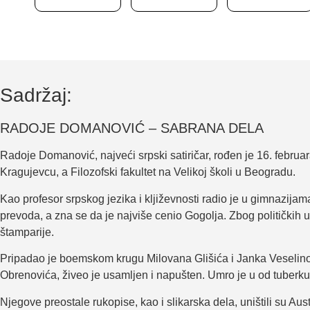
Sadržaj:
RADOJE DOMANOVIĆ – SABRANA DELA
Radoje Domanović, najveći srpski satiričar, rođen je 16. februa
Kragujevcu, a Filozofski fakultet na Velikoj školi u Beogradu.
Kao profesor srpskog jezika i kljiževnosti radio je u gimnazijama
prevoda, a zna se da je najviše cenio Gogolja. Zbog političkih u
štamparije.
Pripadao je boemskom krugu Milovana Glišića i Janka Veselino
Obrenovića, živeo je usamljen i napušten. Umro je u od tuberk
Njegove preostale rukopise, kao i slikarska dela, uništili su Au