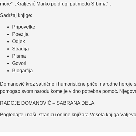
more“, „Kraljević Marko po drugi put među Srbima“…
Sadržaj knjige:
Pripovetke
Poezija
Odjek
Stradija
Pisma
Govori
Biogarfija
Domanović kroz satirične i humoristične priče, narodne heroje st
pomogao svom narodu kome je vidno potrebna pomoć. Njegova že
RADOJE DOMANOVIĆ – SABRANA DELA
Pogledajte i našu stranicu online knjižara Vesela knjiga Valjev