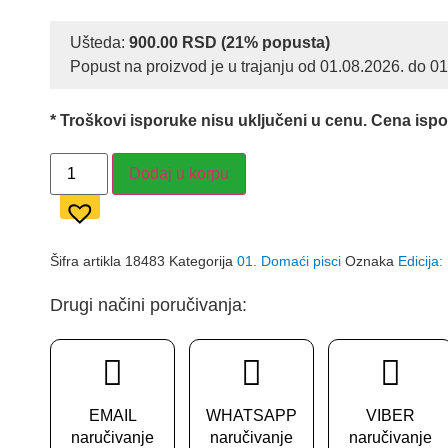
cena
cena
je
je:
Ušteda:
900.00
RSD
(21% popusta)
Popust na proizvod je u trajanju od 01.08.2026. do 0
bila:
3,300.0
4,200.00 RSD.
* Troškovi isporuke nisu uključeni u cenu. Cena isp
RADOJE
Dodaj u korpu
DOMANOVIĆ
-
SABRANA
DELA
količina
Šifra artikla
18483
Kategorija
01. Domaći pisci
Oznaka
Edicija:
Drugi načini poručivanja:
EMAIL
WHATSAPP
VIBER
naručivanje
naručivanje
naručivanje