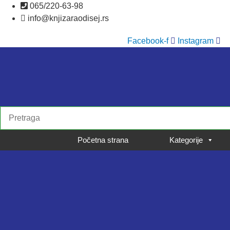
Skočite
065/220-63-98
na
info@knjizaraodisej.rs
sadržaj
Facebook-f
Instagram
Početna strana
Kategorije