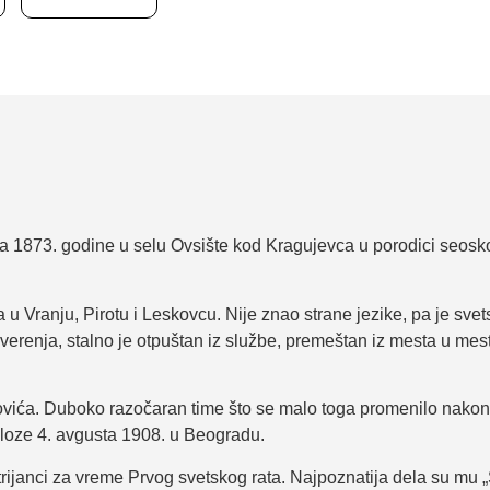
ra 1873. godine u selu Ovsište kod Kragujevca u porodici seosko
 u Vranju, Pirotu i Leskovcu. Nije znao strane jezike, pa je svet
verenja, stalno je otpuštan iz službe, premeštan iz mesta u mest
vića. Duboko razočaran time što se malo toga promenilo nakon
uloze 4. avgusta 1908. u Beogradu.
strijanci za vreme Prvog svetskog rata. Najpoznatija dela su mu „