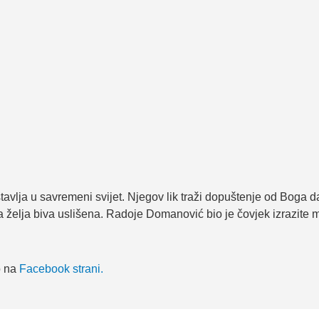
avlja u savremeni svijet. Njegov lik traži dopuštenje od Boga da
lja biva uslišena. Radoje Domanović bio je čovjek izrazite ma
o na
Facebook strani.