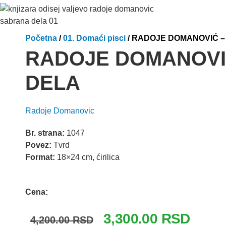
Početna
/
01. Domaći pisci
/ RADOJE DOMANOVIĆ 
RADOJE DOMANOVI
DELA
Radoje Domanovic
Br. strana:
1047
Povez:
Tvrd
Format:
18×24 cm, ćirilica
Odlomak knjige
Cena:
Originalna
Trenut
3,300.00
RSD
4,200.00
RSD