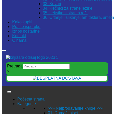
33. Kuvari
34. Rečnici za strane jezike
35. Leksikoni stranih reči
36. Crtanje i slikanje, arhitektura, umet
Kako kupiti
Pratite isporuku
Iznos poštarine
Kontakt
O nama
Pretraga
×
Početna strana
Kategorije
>>> Najprodavanije knjige <<<
01. Domaći pisci