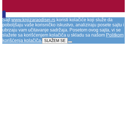
Sajt
www.knjizaraodisej.rs
koristi kolačiće koji služe da
poboljšaju vaše korisničko iskustvo, analiziraju posete sajtu i
ubrzaju vam učitavanje sadržaja. Posetom ovog sajta, vi se
slažete sa korišćenjem kolačiča u skladu sa našom
Politkom
korišćenja kolačiča
.
SLAŽEM SE