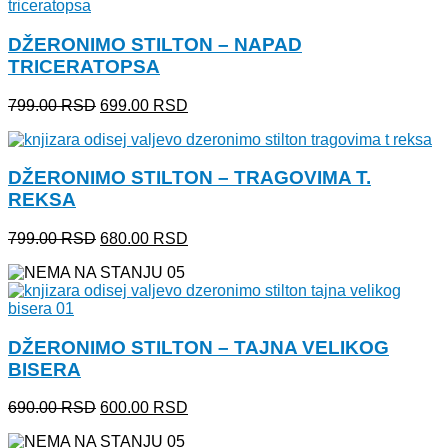
bila:
765.00 RSD.
899.00 RSD.
DŽERONIMO STILTON – NAPAD
TRICERATOPSA
Originalna
Trenutna
799.00
RSD
699.00
RSD
cena
cena
je
je:
bila:
699.00 RSD.
DŽERONIMO STILTON – TRAGOVIMA T.
799.00 RSD.
REKSA
Originalna
Trenutna
799.00
RSD
680.00
RSD
cena
cena
je
je:
bila:
680.00 RSD.
799.00 RSD.
DŽERONIMO STILTON – TAJNA VELIKOG
BISERA
Originalna
Trenutna
690.00
RSD
600.00
RSD
cena
cena
je
je: