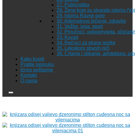
27. Publicistika
28. Žene koje su stvarale istoriju (Vo
29. Istorija Ravne gore
30. Alternativno lečenje, zdravlje
31. Vežbe, joga, sport
32. Priručnici, poljoprivreda, pčelars
33. Kuvari
34. Rečnici za strane jezike
35. Leksikoni stranih reči
36. Crtanje i slikanje, arhitektura, u
Kako kupiti
Pratite isporuku
Iznos poštarine
Kontakt
O nama