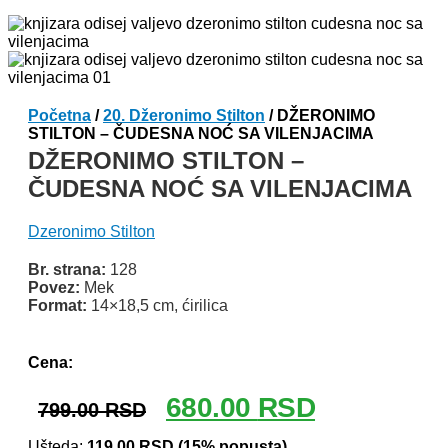
Početna
/
20. Džeronimo Stilton
/ DŽERONIMO
STILTON – ČUDESNA NOĆ SA VILENJACIMA
DŽERONIMO STILTON –
ČUDESNA NOĆ SA VILENJACIMA
Dzeronimo Stilton
Br. strana:
128
Povez:
Mek
Format:
14×18,5 cm, ćirilica
Odlomak knjige
Cena:
Originalna
Trenutna
680.00
RSD
799.00
RSD
cena
cena
Ušteda:
119.00
RSD
(15% popusta)