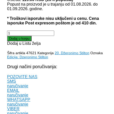
je
je:
Popust na proizvod je u trajanju od 01.08.2026. do
bila:
680.00 RSD.
01.09.2026. godine.
799.00 RSD.
* Troškovi isporuke nisu uključeni u cenu. Cena
isporuke Post expresom poštom je od 410 din.
DŽERONIMO
STILTON
Dodaj u korpu
–
Dodaj u Listu želja
ČUDESNA
NOĆ
Šifra artikla
47621
Kategorija
20. Džeronimo Stilton
Oznaka
SA
Edicija: Dzeronimo Stilton
VILENJACIMA
količina
Drugi načini poručivanja:
POZOVITE NAS
SMS
naručivanje
EMAIL
naručivanje
WHATSAPP
naručivanje
VIBER
naručivanje