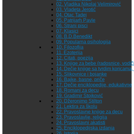
02. Vladika Nikolaj Velimirović
03. Vladeta Jerotić
04. Otac Tadej
05. Patrijarh Pavle
06. Strani pisci
07. Klasici
08. B.D.Benedikt
09. Popularna psihologija
10. Filozofija
11. Ezoterija
12. Citati, poezija
13. Knjige za bebe (radosnice, vodiči
14. Dečje knjige sa tvrdim koricama
15. Slikovnice i bojanke
16. Bajke, basne, priče
17. Dečje enciklopedije, edukativne
18. Romani za decu
19. Gradimir Stojković
20. Džeronimo Stilton
21. Lektira za školu
22. Pravoslavne knjige za decu
23. Pravoslavlje, religija
24. Pravoslavni akatisti
25. Enciklopedijska izdanja
26. Istorija