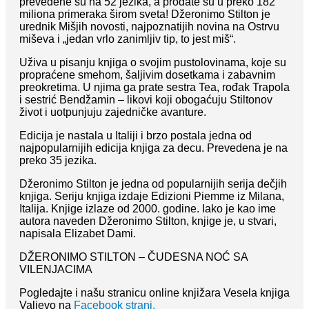
prevedene su na 52 jezika, a prodate su u preko 182
miliona primeraka širom sveta! Džeronimo Stilton je
urednik Mišjih novosti, najpoznatijih novina na Ostrvu
miševa i „jedan vrlo zanimljiv tip, to jest miš“.
Uživa u pisanju knjiga o svojim pustolovinama, koje su
propraćene smehom, šaljivim dosetkama i zabavnim
preokretima. U njima ga prate sestra Tea, rođak Trapola
i sestrić Bendžamin – likovi koji obogaćuju Stiltonov
život i uotpunjuju zajedničke avanture.
Edicija je nastala u Italiji i brzo postala jedna od
najpopularnijih edicija knjiga za decu. Prevedena je na
preko 35 jezika.
Džeronimo Stilton je jedna od popularnijih serija dečjih
knjiga. Seriju knjiga izdaje Edizioni Piemme iz Milana,
Italija. Knjige izlaze od 2000. godine. Iako je kao ime
autora naveden Džeronimo Stilton, knjige je, u stvari,
napisala Elizabet Dami.
DŽERONIMO STILTON – ČUDESNA NOĆ SA
VILENJACIMA
Pogledajte i našu stranicu online knjižara Vesela knjiga
Valjevo na
Facebook strani.