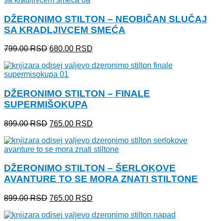
899.00 RSD.
DŽERONIMO STILTON – NEOBIČAN SLUČAJ
SA KRADLJIVCEM SMEĆA
Originalna
Trenutna
799.00
RSD
680.00
RSD
cena
cena
je
je:
bila:
680.00 RSD.
799.00 RSD.
DŽERONIMO STILTON – FINALE
SUPERMIŠOKUPA
Originalna
Trenutna
899.00
RSD
765.00
RSD
cena
cena
je
je:
bila:
765.00 RSD.
899.00 RSD.
DŽERONIMO STILTON – ŠERLOKOVE
AVANTURE TO SE MORA ZNATI STILTONE
Originalna
Trenutna
899.00
RSD
765.00
RSD
cena
cena
je
je: