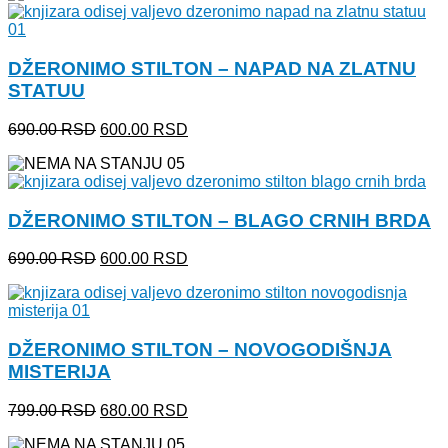
bila:
600.00 RSD.
690.00 RSD.
DŽERONIMO STILTON – NAPAD NA ZLATNU
STATUU
Originalna
Trenutna
690.00
RSD
600.00
RSD
cena
cena
je
je:
bila:
600.00 RSD.
690.00 RSD.
DŽERONIMO STILTON – BLAGO CRNIH BRDA
Originalna
Trenutna
690.00
RSD
600.00
RSD
cena
cena
je
je:
bila:
600.00 RSD.
690.00 RSD.
DŽERONIMO STILTON – NOVOGODIŠNJA
MISTERIJA
Originalna
Trenutna
799.00
RSD
680.00
RSD
cena
cena
je
je: