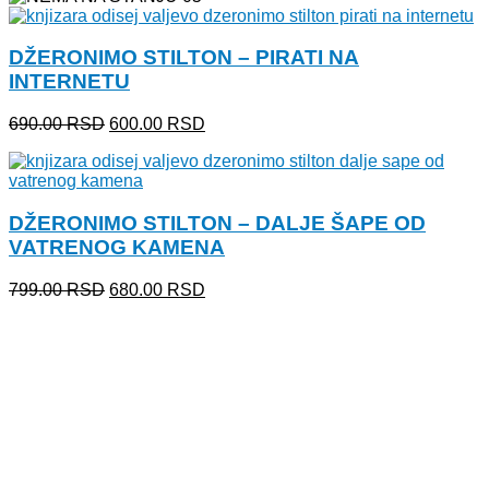
bila:
680.00 RSD.
799.00 RSD.
DŽERONIMO STILTON – PIRATI NA
INTERNETU
Originalna
Trenutna
690.00
RSD
600.00
RSD
cena
cena
je
je:
bila:
600.00 RSD.
690.00 RSD.
DŽERONIMO STILTON – DALJE ŠAPE OD
VATRENOG KAMENA
Originalna
Trenutna
799.00
RSD
680.00
RSD
cena
cena
je
je:
bila:
680.00 RSD.
799.00 RSD.