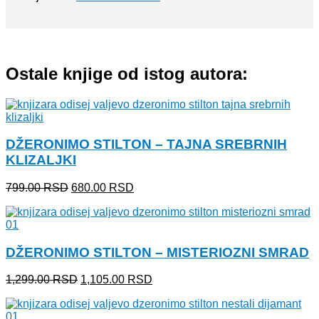
Ostale knjige od istog autora:
DŽERONIMO STILTON – TAJNA SREBRNIH
KLIZALJKI
Originalna
Trenutna
799.00
RSD
680.00
RSD
cena
cena
je
je:
bila:
680.00 RSD.
799.00 RSD.
DŽERONIMO STILTON – MISTERIOZNI SMRAD
Originalna
Trenutna
1,299.00
RSD
1,105.00
RSD
cena
cena
je
je:
bila:
1,105.00 RSD.