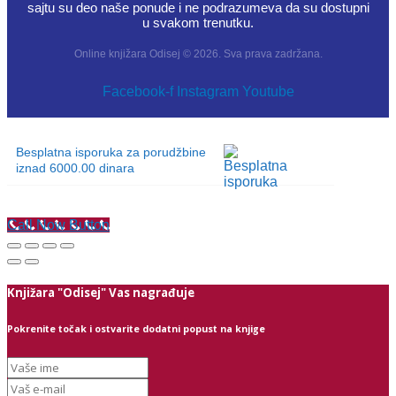
sajtu su deo naše ponude i ne podrazumeva da su dostupni
u svakom trenutku.
Online knjižara Odisej © 2026. Sva prava zadržana.
Facebook-f
Instagram
Youtube
Besplatna isporuka za porudžbine
iznad 6000.00 dinara
Call Now Button
Knjižara "Odisej" Vas nagrađuje
Pokrenite točak i ostvarite dodatni popust na knjige