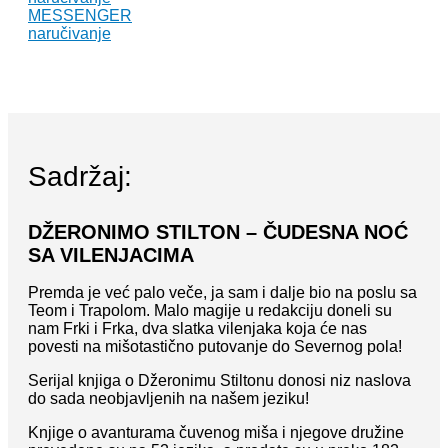
MESSENGER
naručivanje
Sadržaj:
DŽERONIMO STILTON – ČUDESNA NOĆ
SA VILENJACIMA
Premda je već palo veče, ja sam i dalje bio na poslu sa
Teom i Trapolom. Malo magije u redakciju doneli su
nam Frki i Frka, dva slatka vilenjaka koja će nas
povesti na mišotastično putovanje do Severnog pola!
Serijal knjiga o Džeronimu Stiltonu donosi niz naslova
do sada neobjavljenih na našem jeziku!
Knjige o avanturama čuvenog miša i njegove družine