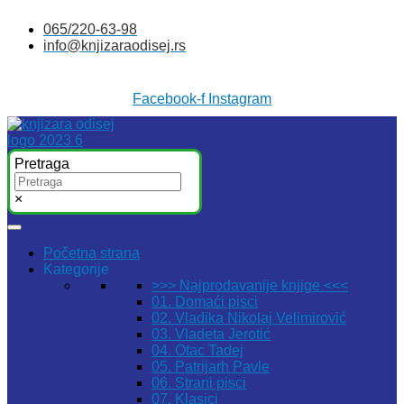
Skočite
065/220-63-98
na
info@knjizaraodisej.rs
sadržaj
Facebook-f
Instagram
Pretraga
×
Početna strana
Kategorije
>>> Najprodavanije knjige <<<
01. Domaći pisci
02. Vladika Nikolaj Velimirović
03. Vladeta Jerotić
04. Otac Tadej
05. Patrijarh Pavle
06. Strani pisci
07. Klasici