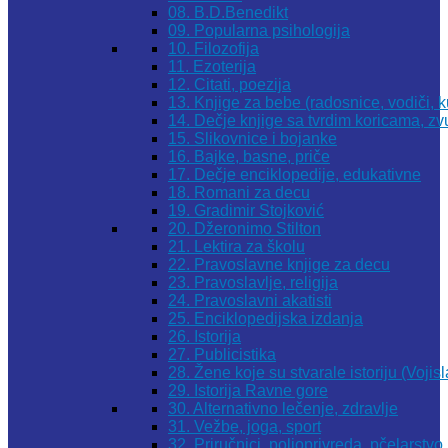
08. B.D.Benedikt
09. Popularna psihologija
10. Filozofija
11. Ezoterija
12. Citati, poezija
13. Knjige za bebe (radosnice, vodiči, k
14. Dečje knjige sa tvrdim koricama, z
15. Slikovnice i bojanke
16. Bajke, basne, priče
17. Dečje enciklopedije, edukativne
18. Romani za decu
19. Gradimir Stojković
20. Džeronimo Stilton
21. Lektira za školu
22. Pravoslavne knjige za decu
23. Pravoslavlje, religija
24. Pravoslavni akatisti
25. Enciklopedijska izdanja
26. Istorija
27. Publicistika
28. Žene koje su stvarale istoriju (Vojis
29. Istorija Ravne gore
30. Alternativno lečenje, zdravlje
31. Vežbe, joga, sport
32. Priručnici, poljoprivreda, pčelarstvo