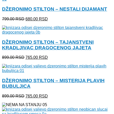
1,299.00 RSD.
DŽERONIMO STILTON – NESTALI DIJAMANT
Originalna
Trenutna
799.00
RSD
680.00
RSD
cena
cena
je
je:
bila:
680.00 RSD.
799.00 RSD.
DŽERONIMO STILTON – TAJANSTVENI
KRADLJIVAC DRAGOCENOG JAJETA
Originalna
Trenutna
899.00
RSD
765.00
RSD
cena
cena
je
je:
bila:
765.00 RSD.
899.00 RSD.
DŽERONIMO STILTON – MISTERIJA PLAVIH
BUBULJICA
Originalna
Trenutna
899.00
RSD
765.00
RSD
cena
cena
je
je:
bila:
765.00 RSD.