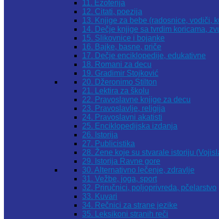
11. Ezoterija
12. Citati, poezija
13. Knjige za bebe (radosnice, vodiči, k
14. Dečje knjige sa tvrdim koricama, z
15. Slikovnice i bojanke
16. Bajke, basne, priče
17. Dečje enciklopedije, edukativne
18. Romani za decu
19. Gradimir Stojković
20. Džeronimo Stilton
21. Lektira za školu
22. Pravoslavne knjige za decu
23. Pravoslavlje, religija
24. Pravoslavni akatisti
25. Enciklopedijska izdanja
26. Istorija
27. Publicistika
28. Žene koje su stvarale istoriju (Vojis
29. Istorija Ravne gore
30. Alternativno lečenje, zdravlje
31. Vežbe, joga, sport
32. Priručnici, poljoprivreda, pčelarstvo
33. Kuvari
34. Rečnici za strane jezike
35. Leksikoni stranih reči