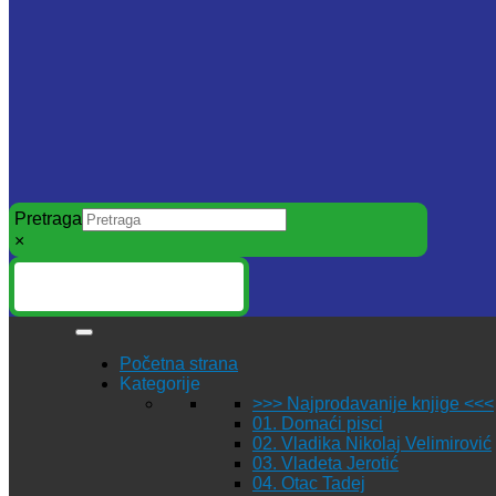
Pretraga
×
Početna strana
Kategorije
>>> Najprodavanije knjige <<<
01. Domaći pisci
02. Vladika Nikolaj Velimirović
03. Vladeta Jerotić
04. Otac Tadej