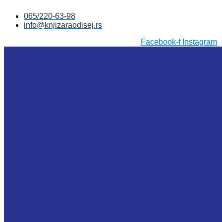
Skočite
065/220-63-98
na
info@knjizaraodisej.rs
sadržaj
Facebook-f
Instagram