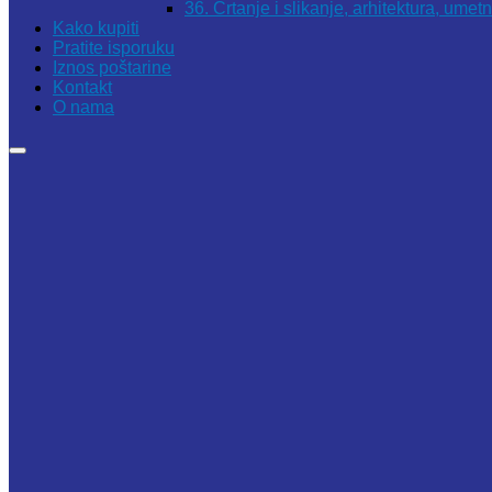
36. Crtanje i slikanje, arhitektura, umet
Kako kupiti
Pratite isporuku
Iznos poštarine
Kontakt
O nama