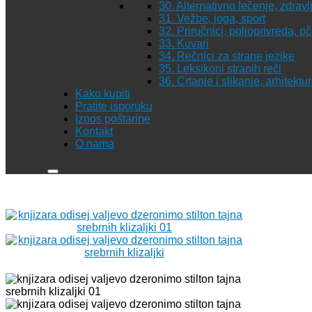
30. Alternativno lečenje, zdravl
31. Vežbe, joga, sport
32. Priručnici, poljoprivreda, p
33. Kuvari
34. Rečnici za strane jezike
35. Leksikoni stranih reči
36. Crtanje i slikanje, arhitekt
Kako kupiti
Pratite isporuku
Iznos poštarine
Kontakt
O nama