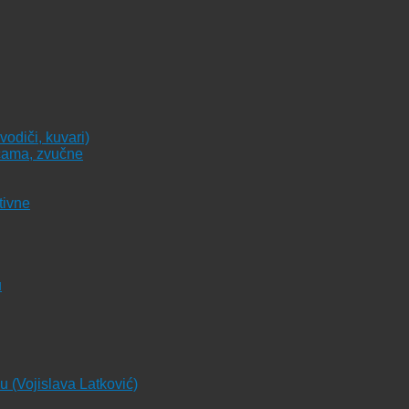
vodiči, kuvari)
icama, zvučne
tivne
u
ju (Vojislava Latković)