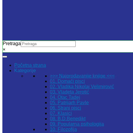
Pretraga
×
Početna strana
Kategorije
>>> Najprodavanije knjige <<<
01. Domaći pisci
02. Vladika Nikolaj Velimirović
03. Vladeta Jerotić
04. Otac Tadej
05. Patrijarh Pavle
06. Strani pisci
07. Klasici
08. B.D.Benedikt
09. Popularna psihologija
10. Filozofija