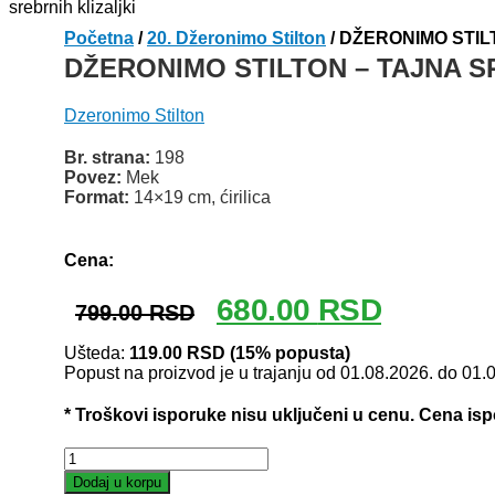
Početna
/
20. Džeronimo Stilton
/ DŽERONIMO STIL
DŽERONIMO STILTON – TAJNA S
Dzeronimo Stilton
Br. strana:
198
Povez:
Mek
Format:
14×19 cm, ćirilica
Odlomak knjige
Cena:
Originalna
Trenutna
680.00
RSD
799.00
RSD
cena
cena
je
je:
Ušteda:
119.00
RSD
(15% popusta)
Popust na proizvod je u trajanju od 01.08.2026. do 01.
bila:
680.00 RSD
799.00 RSD.
* Troškovi isporuke nisu uključeni u cenu. Cena is
DŽERONIMO
STILTON
Dodaj u korpu