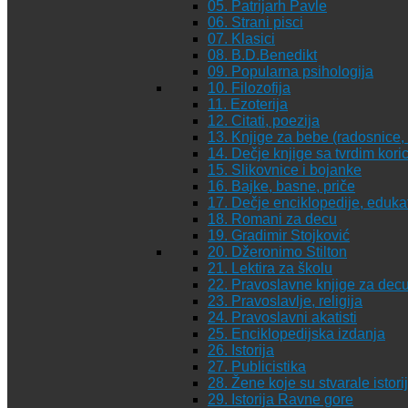
05. Patrijarh Pavle
06. Strani pisci
07. Klasici
08. B.D.Benedikt
09. Popularna psihologija
10. Filozofija
11. Ezoterija
12. Citati, poezija
13. Knjige za bebe (radosnice, 
14. Dečje knjige sa tvrdim kor
15. Slikovnice i bojanke
16. Bajke, basne, priče
17. Dečje enciklopedije, eduka
18. Romani za decu
19. Gradimir Stojković
20. Džeronimo Stilton
21. Lektira za školu
22. Pravoslavne knjige za dec
23. Pravoslavlje, religija
24. Pravoslavni akatisti
25. Enciklopedijska izdanja
26. Istorija
27. Publicistika
28. Žene koje su stvarale istori
29. Istorija Ravne gore