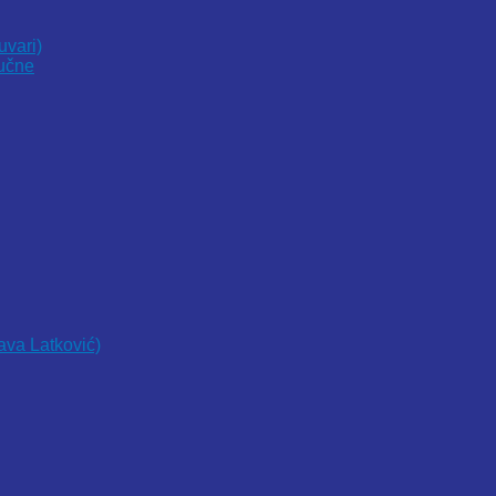
uvari)
vučne
lava Latković)