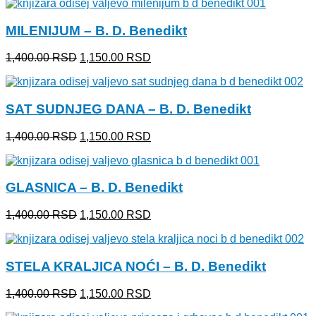
je
je:
bila:
1,150.00 RSD.
MILENIJUM – B. D. Benedikt
1,400.00 RSD.
Originalna
Trenutna
1,400.00
RSD
1,150.00
RSD
cena
cena
je
je:
bila:
1,150.00 RSD.
SAT SUDNJEG DANA – B. D. Benedikt
1,400.00 RSD.
Originalna
Trenutna
1,400.00
RSD
1,150.00
RSD
cena
cena
je
je:
bila:
1,150.00 RSD.
GLASNICA – B. D. Benedikt
1,400.00 RSD.
Originalna
Trenutna
1,400.00
RSD
1,150.00
RSD
cena
cena
je
je:
bila:
1,150.00 RSD.
STELA KRALJICA NOĆI – B. D. Benedikt
1,400.00 RSD.
Originalna
Trenutna
1,400.00
RSD
1,150.00
RSD
cena
cena