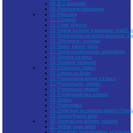
08. B.D.Benedikt
09. Popularna psihologija
10. Filozofija
11. Ezoterija
12. Citati, poezija
13. Knjige za bebe (radosnice, vodiči, k
14. Dečje knjige sa tvrdim koricama, z
15. Slikovnice i bojanke
16. Bajke, basne, priče
17. Dečje enciklopedije, edukativne
18. Romani za decu
19. Gradimir Stojković
20. Džeronimo Stilton
21. Lektira za školu
22. Pravoslavne knjige za decu
23. Pravoslavlje, religija
24. Pravoslavni akatisti
25. Enciklopedijska izdanja
26. Istorija
27. Publicistika
28. Žene koje su stvarale istoriju (Vojis
29. Istorija Ravne gore
30. Alternativno lečenje, zdravlje
31. Vežbe, joga, sport
32. Priručnici, poljoprivreda, pčelarstvo