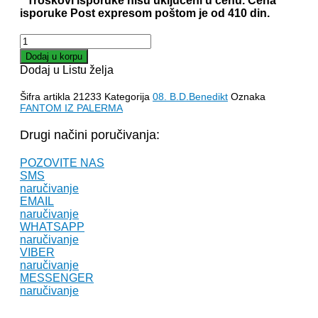
* Troškovi isporuke nisu uključeni u cenu. Cena
isporuke Post expresom poštom je od 410 din.
FANTOM
IZ
Dodaj u korpu
PALERMA
Dodaj u Listu želja
-
B.
Šifra artikla
21233
Kategorija
08. B.D.Benedikt
Oznaka
D.
FANTOM IZ PALERMA
Benedikt
količina
Drugi načini poručivanja:
POZOVITE NAS
SMS
naručivanje
EMAIL
naručivanje
WHATSAPP
naručivanje
VIBER
naručivanje
MESSENGER
naručivanje