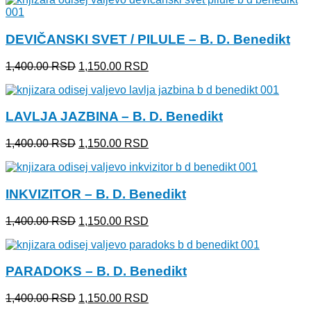
je
je:
bila:
1,150.00 RSD.
1,400.00 RSD.
DEVIČANSKI SVET / PILULE – B. D. Benedikt
Originalna
Trenutna
1,400.00
RSD
1,150.00
RSD
cena
cena
je
je:
bila:
1,150.00 RSD.
LAVLJA JAZBINA – B. D. Benedikt
1,400.00 RSD.
Originalna
Trenutna
1,400.00
RSD
1,150.00
RSD
cena
cena
je
je:
bila:
1,150.00 RSD.
INKVIZITOR – B. D. Benedikt
1,400.00 RSD.
Originalna
Trenutna
1,400.00
RSD
1,150.00
RSD
cena
cena
je
je:
bila:
1,150.00 RSD.
PARADOKS – B. D. Benedikt
1,400.00 RSD.
Originalna
Trenutna
1,400.00
RSD
1,150.00
RSD
cena
cena