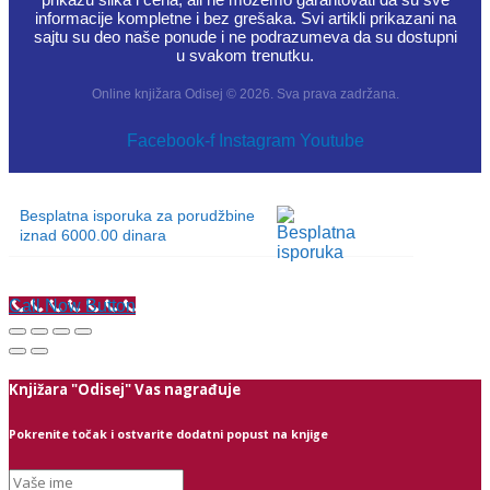
informacije kompletne i bez grešaka. Svi artikli prikazani na
sajtu su deo naše ponude i ne podrazumeva da su dostupni
u svakom trenutku.
Online knjižara Odisej © 2026. Sva prava zadržana.
Facebook-f
Instagram
Youtube
Besplatna isporuka za porudžbine
iznad 6000.00 dinara
Call Now Button
Knjižara "Odisej" Vas nagrađuje
Pokrenite točak i ostvarite dodatni popust na knjige