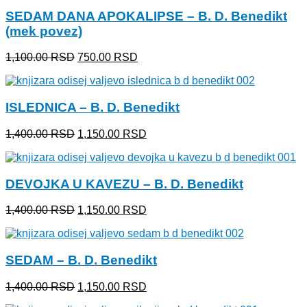
1,400.00 RSD.
SEDAM DANA APOKALIPSE – B. D. Benedikt
(mek povez)
Originalna
Trenutna
1,100.00
RSD
750.00
RSD
cena
cena
je
je:
bila:
750.00 RSD.
ISLEDNICA – B. D. Benedikt
1,100.00 RSD.
Originalna
Trenutna
1,400.00
RSD
1,150.00
RSD
cena
cena
je
je:
bila:
1,150.00 RSD.
DEVOJKA U KAVEZU – B. D. Benedikt
1,400.00 RSD.
Originalna
Trenutna
1,400.00
RSD
1,150.00
RSD
cena
cena
je
je:
bila:
1,150.00 RSD.
SEDAM – B. D. Benedikt
1,400.00 RSD.
Originalna
Trenutna
1,400.00
RSD
1,150.00
RSD
cena
cena