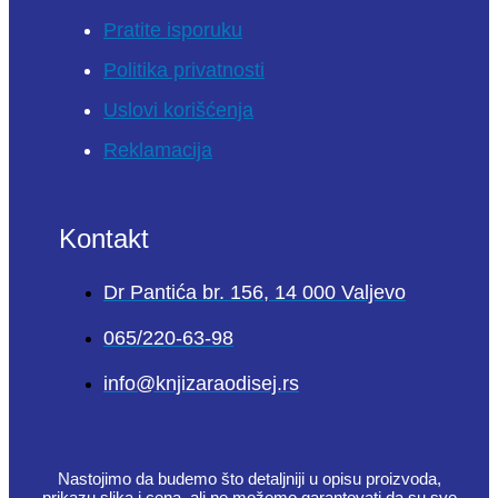
Pratite isporuku
Politika privatnosti
Uslovi korišćenja
Reklamacija
Kontakt
Dr Pantića br. 156, 14 000 Valjevo
065/220-63-98
info@knjizaraodisej.rs
Nastojimo da budemo što detaljniji u opisu proizvoda,
prikazu slika i cena, ali ne možemo garantovati da su sve