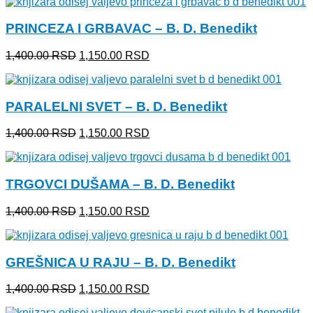
je
je:
bila:
1,150.00 RSD.
PRINCEZA I GRBAVAC – B. D. Benedikt
1,400.00 RSD.
Originalna
Trenutna
1,400.00
RSD
1,150.00
RSD
cena
cena
je
je:
bila:
1,150.00 RSD.
PARALELNI SVET – B. D. Benedikt
1,400.00 RSD.
Originalna
Trenutna
1,400.00
RSD
1,150.00
RSD
cena
cena
je
je:
bila:
1,150.00 RSD.
TRGOVCI DUŠAMA – B. D. Benedikt
1,400.00 RSD.
Originalna
Trenutna
1,400.00
RSD
1,150.00
RSD
cena
cena
je
je:
bila:
1,150.00 RSD.
GREŠNICA U RAJU – B. D. Benedikt
1,400.00 RSD.
Originalna
Trenutna
1,400.00
RSD
1,150.00
RSD
cena
cena