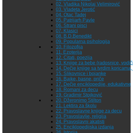
02. Vladika Nikolaj Velimirović
03. Vladeta Jerotić
04. Otac Tadej
05. Patrijarh Pavle
06. Strani pisci
07. Klasici
08. B.D.Benedikt
09. Popularna psihologija
10. Filozofija
11. Ezoterija
12. Citati, poezija
13. Knjige za bebe (radosnice, vodiči
14. Dečje knjige sa tvrdim koricama
15. Slikovnice i bojanke
16. Bajke, basne, priče
17. Dečje enciklopedije, edukativne
18. Romani za decu
19. Gradimir Stojković
20. Džeronimo Stilton
21. Lektira za školu
22. Pravoslavne knjige za decu
23. Pravoslavlje, religija
24. Pravoslavni akatisti
25. Enciklopedijska izdanja
26. Istorija