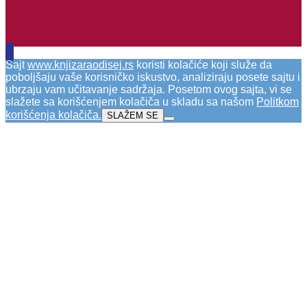
Sajt
www.knjizaraodisej.rs
koristi kolačiće koji služe da
poboljšaju vaše korisničko iskustvo, analiziraju posete sajtu i
ubrzaju vam učitavanje sadržaja. Posetom ovog sajta, vi se
slažete sa korišćenjem kolačiča u skladu sa našom
Politkom
korišćenja kolačiča
.
SLAŽEM SE