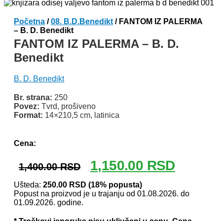
Početna
/
08. B.D.Benedikt
/ FANTOM IZ PALERMA
– B. D. Benedikt
FANTOM IZ PALERMA – B. D.
Benedikt
B. D. Benedikt
Br. strana:
250
Povez:
Tvrd, prošiveno
Format:
14×210,5 cm, latinica
Odlomak knjige
Cena:
Originalna
Trenutna
1,150.00
RSD
1,400.00
RSD
cena
cena
je
je:
Ušteda:
250.00
RSD
(18% popusta)
Popust na proizvod je u trajanju od 01.08.2026. do
bila:
1,150.00 
01.09.2026. godine.
1,400.00 RSD.