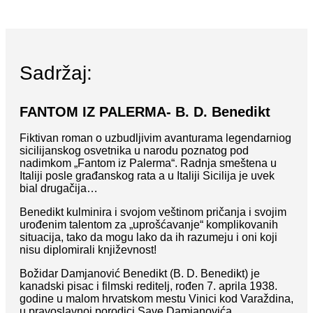
Sadržaj:
FANTOM IZ PALERMA- B. D. Benedikt
Fiktivan roman o uzbudljivim avanturama legendarniog
sicilijanskog osvetnika u narodu poznatog pod
nadimkom „Fantom iz Palerma“. Radnja smeštena u
Italiji posle građanskog rata a u Italiji Sicilija je uvek
bial drugačija…
Benedikt kulminira i svojom veštinom pričanja i svojim
urođenim talentom za „uprošćavanje“ komplikovanih
situacija, tako da mogu lako da ih razumeju i oni koji
nisu diplomirali književnost!
Božidar Damjanović Benedikt (B. D. Benedikt) je
kanadski pisac i filmski reditelj, rođen 7. aprila 1938.
godine u malom hrvatskom mestu Vinici kod Varaždina,
u pravoslavnoj porodici Save Damjanovića,