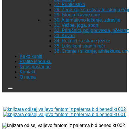
27. Publicistika
28. Žene koje su stvarale istoriju (Vo
29. Istorija Ravne gore
30. Alternativno lečenje, zdravlje
31. Vežbe, joga, sport
32. Priručnici, poljoprivreda, pčelars
33. Kuvari
34. Rečnici za strane jezike
35. Leksikoni stranih reči
36. Crtanje i slikanje, arhitektura, u
Kako kupiti
Pratite isporuku
Iznos poštarine
Kontakt
O nama