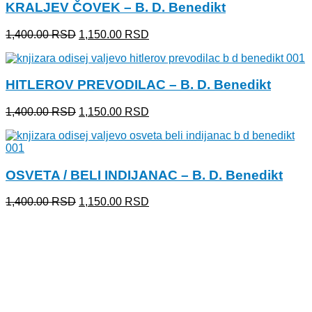
KRALJEV ČOVEK – B. D. Benedikt
1,400.00 RSD.
Originalna
Trenutna
1,400.00
RSD
1,150.00
RSD
cena
cena
je
je:
bila:
1,150.00 RSD.
HITLEROV PREVODILAC – B. D. Benedikt
1,400.00 RSD.
Originalna
Trenutna
1,400.00
RSD
1,150.00
RSD
cena
cena
je
je:
bila:
1,150.00 RSD.
1,400.00 RSD.
OSVETA / BELI INDIJANAC – B. D. Benedikt
Originalna
Trenutna
1,400.00
RSD
1,150.00
RSD
cena
cena
je
je:
bila:
1,150.00 RSD.
1,400.00 RSD.