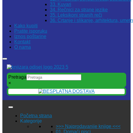
33. Kuvari
34. Rečnici za strane jezike
35. Leksikoni stranih reči
36. Crtanje i slikanje, arhitektura, umet
Kako kupiti
Pratite isporuku
Iznos poštarine
Kontakt
O nama
Pretraga
×
Početna strana
Kategorije
>>> Najprodavanije knjige <<<
01. Domaći pisci