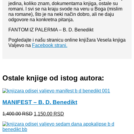
jedina, koliko znam, dokumentarna knjiga, ostale su
romani. I svi se na kraju svode na veru u Boga (mislim
na romane), što je na neki način dobro, ali ne daju
odgovore na konkretna pitanja.
FANTOM IZ PALERMA – B. D. Benedikt
Pogledajte i našu stranicu online knjižara Vesela knjiga
Valjevo na
Facebook strani.
Ostale knjige od istog autora:
MANIFEST – B. D. Benedikt
Originalna
Trenutna
1,400.00
RSD
1,150.00
RSD
cena
cena
je
je:
bila:
1,150.00 RSD.