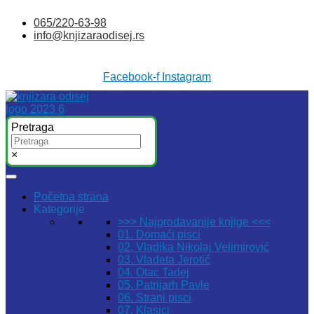
Skočite
065/220-63-98
na
info@knjizaraodisej.rs
sadržaj
Facebook-f
Instagram
Pretraga
×
Početna strana
Kategorije
>>> Najprodavanije knjige <<<
01. Domaći pisci
02. Vladika Nikolaj Velimirović
03. Vladeta Jerotić
04. Otac Tadej
05. Patrijarh Pavle
06. Strani pisci
07. Klasici