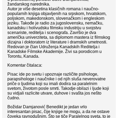
žandarskog narednika.
Autor je više desetina klasičnih romana i naučno-
popularnih knjiga objavljenih na srpskom, hrvatskom,
poljskom, makedonskom, slovenačkom i engleskom
jeziku. Takođe je radio za jugoslovensku, nemačku,
kanadsku i holivudsku filmsku industriju u svojstvu
scenariste, reditelja i scenografa. Završio je dva
američka univerziteta, sa diplomom mastera iz filmskog
dizajna i doktoratom iz literature i dramskih umetnosti.
Redovan je član Udruženja Kanadskih Reditelja i
Kanadske Filmske Akademije. Živi sa porodicom u
Torontu, Kanada.
Komentar čitalaca:
Pisac ide po svetu i upoznaje različite psihologe,
parapsihologe i naučnike i od njih sluša neverovatne
priče o ljudima koji su imali dodira sa paralelnim
svetom, životom posle smrti. Takodje obilazi i ljude koji
su vidjali razlicite utvare, duhove i svašta jos nešto
čudno.
Božidar Damjanović Benedikt je jedan vrlo
interesantan pisac, čije knjige ne mogu, a da ne ostave
čoveka ravnodušnim. Što se tiče Paralelnog sveta, to je