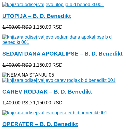
je
je:
bila:
1,150.00 RSD.
UTOPIJA – B. D. Benedikt
1,400.00 RSD.
Originalna
Trenutna
1,400.00
RSD
1,150.00
RSD
cena
cena
je
je:
bila:
1,150.00 RSD.
1,400.00 RSD.
SEDAM DANA APOKALIPSE – B. D. Benedikt
Originalna
Trenutna
1,400.00
RSD
1,150.00
RSD
cena
cena
je
je:
bila:
1,150.00 RSD.
1,400.00 RSD.
CAREV RODJAK – B. D. Benedikt
Originalna
Trenutna
1,400.00
RSD
1,150.00
RSD
cena
cena
je
je:
bila:
1,150.00 RSD.
OPERATER – B. D. Benedikt
1,400.00 RSD.