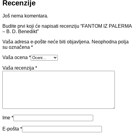
Recenzije
Još nema komentara.
Budite prvi koji će napisati recenziju “FANTOM IZ PALERMA
– B. D. Benedikt”
Vaša adresa e-pošte neće biti objavljena.
Neophodna polja
su označena
*
Vaša ocena
*
Vaša recenzija
*
Ime
*
E-pošta
*