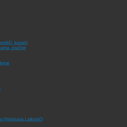
vodiči, kuvari)
icama, zvučne
tivne
u
ju (Vojislava Latković)