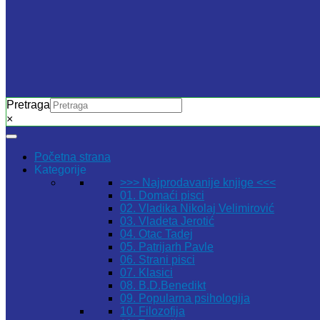
Pretraga
×
Početna strana
Kategorije
>>> Najprodavanije knjige <<<
01. Domaći pisci
02. Vladika Nikolaj Velimirović
03. Vladeta Jerotić
04. Otac Tadej
05. Patrijarh Pavle
06. Strani pisci
07. Klasici
08. B.D.Benedikt
09. Popularna psihologija
10. Filozofija