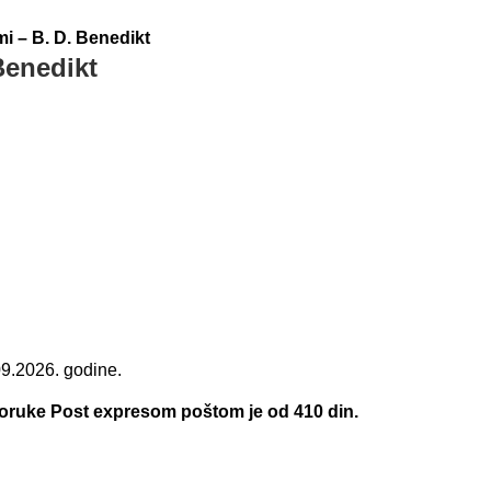
mi – B. D. Benedikt
Benedikt
na
09.2026. godine.
00 RSD.
poruke Post expresom poštom je od 410 din.