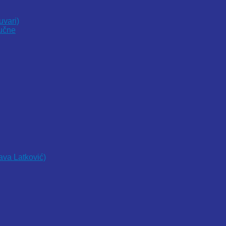
uvari)
vučne
lava Latković)