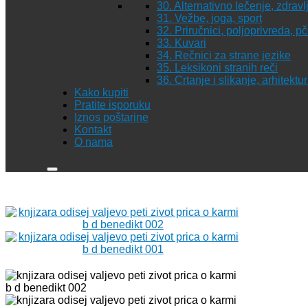
30. Alternativno lečenje, zdravl
31. Vežbe, joga, sport
32. Priručnici, poljoprivreda, p
33. Kuvari
34. Rečnici za strane jezike
35. Leksikoni stranih reči
36. Crtanje i slikanje, arhitekt
Kako kupiti
Pratite isporuku
Iznos poštarine
Kontakt
O nama