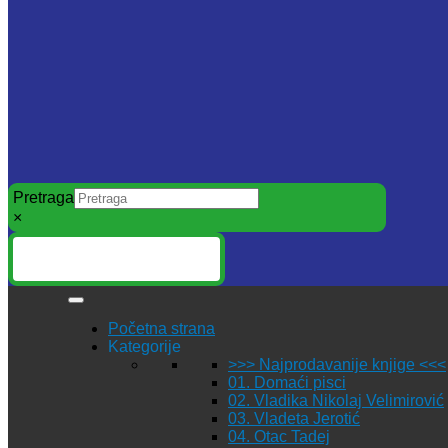
Pretraga
×
Početna strana
Kategorije
>>> Najprodavanije knjige <<<
01. Domaći pisci
02. Vladika Nikolaj Velimirović
03. Vladeta Jerotić
04. Otac Tadej