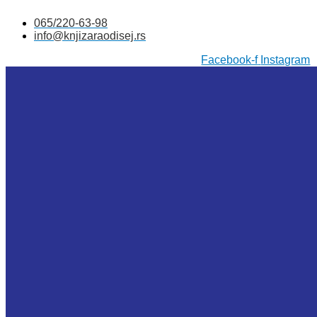
Skočite
065/220-63-98
na
info@knjizaraodisej.rs
sadržaj
Facebook-f
Instagram