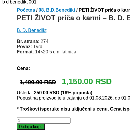
Početna
/
08. B.D.Benedikt
/ PETI ŽIVOT priča o kar
PETI ŽIVOT priča o karmi – B. D. 
B. D. Benedikt
Br. strana:
274
Povez:
Tvrd
Format:
14×20,5 cm, latinica
Odlomak knjige
Cena:
Originalna
Trenut
1,150.00
RSD
1,400.00
RSD
cena
cena
je
je:
Ušteda:
250.00
RSD
(18% popusta)
Popust na proizvod je u trajanju od 01.08.2026. do 01.
bila:
1,150.
1,400.00 RSD.
* Troškovi isporuke nisu uključeni u cenu. Cena is
PETI
ŽIVOT
Dodaj u korpu