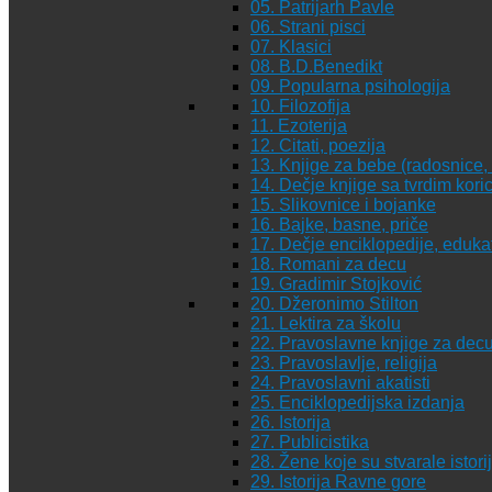
05. Patrijarh Pavle
06. Strani pisci
07. Klasici
08. B.D.Benedikt
09. Popularna psihologija
10. Filozofija
11. Ezoterija
12. Citati, poezija
13. Knjige za bebe (radosnice, 
14. Dečje knjige sa tvrdim kor
15. Slikovnice i bojanke
16. Bajke, basne, priče
17. Dečje enciklopedije, eduka
18. Romani za decu
19. Gradimir Stojković
20. Džeronimo Stilton
21. Lektira za školu
22. Pravoslavne knjige za dec
23. Pravoslavlje, religija
24. Pravoslavni akatisti
25. Enciklopedijska izdanja
26. Istorija
27. Publicistika
28. Žene koje su stvarale istori
29. Istorija Ravne gore