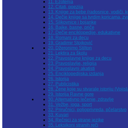
11. Ezoterija
12. Citati, poezija
13. Knjige za bebe (radosnice, vodiči, k
14. Dečje knjige sa tvrdim koricama, z
15. Slikovnice i bojanke
16. Bajke, basne, priče
17. Dečje enciklopedije, edukativne
18. Romani za decu
19. Gradimir Stojković
20. Džeronimo Stilton
21. Lektira za školu
22. Pravoslavne knjige za decu
23. Pravoslavlje, religija
24. Pravoslavni akatisti
25. Enciklopedijska izdanja
26. Istorija
27. Publicistika
28. Žene koje su stvarale istoriju (Vojis
29. Istorija Ravne gore
30. Alternativno lečenje, zdravlje
31. Vežbe, joga, sport
32. Priručnici, poljoprivreda, pčelarstvo
33. Kuvari
34. Rečnici za strane jezike
35. Leksikoni stranih reči