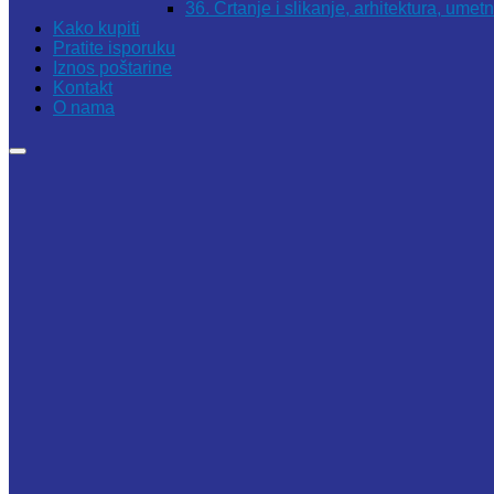
36. Crtanje i slikanje, arhitektura, umet
Kako kupiti
Pratite isporuku
Iznos poštarine
Kontakt
O nama