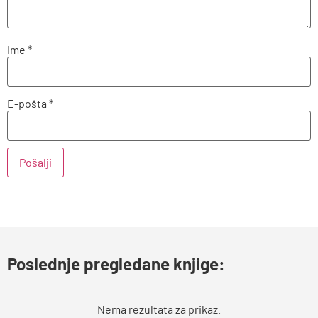
Ime
*
E-pošta
*
Poslednje pregledane knjige:
Nema rezultata za prikaz.