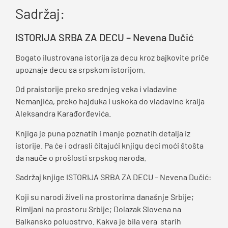
Sadržaj:
ISTORIJA SRBA ZA DECU – Nevena Dučić
Bogato ilustrovana istorija za decu kroz bajkovite priče
upoznaje decu sa srpskom istorijom.
Od praistorije preko srednjeg veka i vladavine
Nemanjića, preko hajduka i uskoka do vladavine kralja
Aleksandra Karađorđevića.
Knjiga je puna poznatih i manje poznatih detalja iz
istorije. Pa će i odrasli čitajući knjigu deci moći štošta
da nauče o prošlosti srpskog naroda.
Sadržaj knjige ISTORIJA SRBA ZA DECU – Nevena Dučić:
Koji su narodi živeli na prostorima današnje Srbije;
Rimljani na prostoru Srbije; Dolazak Slovena na
Balkansko poluostrvo. Kakva je bila vera starih