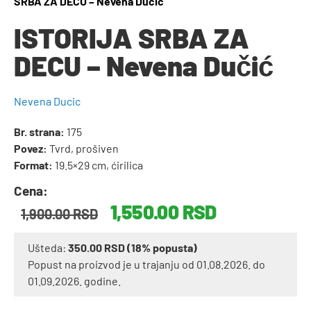
SRBA ZA DECU – Nevena Dučić
ISTORIJA SRBA ZA
DECU – Nevena Dučić
Nevena Ducic
Br. strana:
175
Povez:
Tvrd, prošiven
Format:
19.5×29 cm, ćirilica
Cena:
1,550.00
RSD
1,900.00
RSD
Ušteda:
350.00
RSD
(18% popusta)
Popust na proizvod je u trajanju od 01.08.2026. do
01.09.2026. godine.