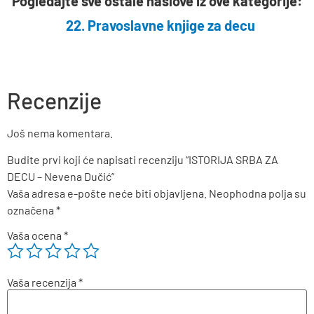
Pogledajte sve ostale naslove iz ove kategorije:
22. Pravoslavne knjige za decu
Recenzije
Još nema komentara.
Budite prvi koji će napisati recenziju “ISTORIJA SRBA ZA
DECU – Nevena Dučić”
Vaša adresa e-pošte neće biti objavljena.
Neophodna polja su
označena
*
Vaša ocena
*
Vaša recenzija
*