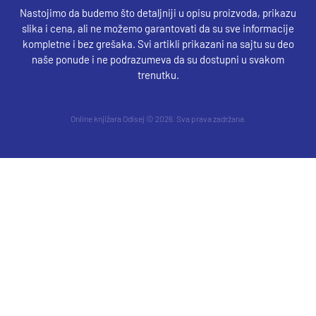
Nastojimo da budemo što detaljniji u opisu proizvoda, prikazu
slika i cena, ali ne možemo garantovati da su sve informacije
kompletne i bez grešaka. Svi artikli prikazani na sajtu su deo
naše ponude i ne podrazumeva da su dostupni u svakom
trenutku.
Online knjižara Odisej © 2026. Sva prava zadržana.