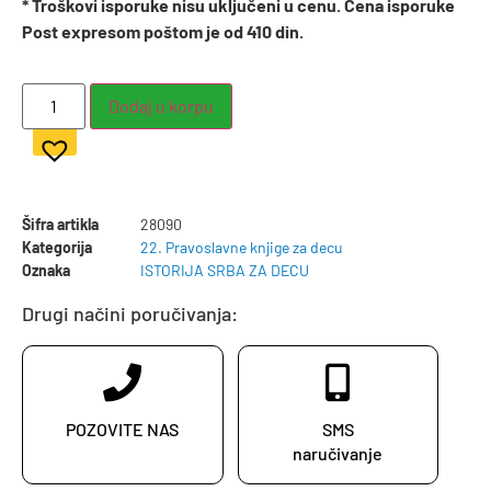
* Troškovi isporuke nisu uključeni u cenu. Cena isporuke
Post expresom poštom je od 410 din.
Dodaj u korpu
Šifra artikla
28090
Kategorija
22. Pravoslavne knjige za decu
Oznaka
ISTORIJA SRBA ZA DECU
Drugi načini poručivanja:
POZOVITE NAS
SMS
naručivanje