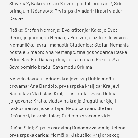
Slovena?; Kako su stari Sloveni postali hrišćani?. Srbi
primaju hrišćanstvo; Prvi srpski vladari; Hrabri vladar
Časlav
Raška; Srefan Nemanja; Dva krštenja; Kako je Sveti
Georgije pomogao Nemanji; Poniženje uzdiže do visina;
Nemanjićka lavra – manastir Studenica; Stefan Nemanja
postaje Simeon; Ana Nemanjić, tiha gospodarica Raške;
Princ Rastko; Danas princ, sutra monah; Kako je Sveti
Sava pomirio braću; Sava među Srbima
Nekada davno u jednom kraljevstvu; Rubin među
crkvama; Ana Dandolo, prva srpska kraljica; Kraljevi
Radoslav i Vladislav; Kralj Uroš i rudari Sasi; Dolina
jorgovana; Kratka vladavina kralja Dragutina; Sjaj i
raskoš nemanjićke Srbije; Neobičan san; Stefan
Dečanski, tatarski talac; Čudesno vraćanje vida
Dušan Silni; Srpska carevina; Dušanov zakonik; Jelena,
prva srpska carica; Momčilo i Jabučilo; Kraj srpskog