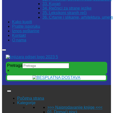
33. Kuvari
34. Rečnici za strane jezike
35. Leksikoni stranih reči
36. Crtanje i slikanje, arhitektura, umet
Kako kupiti
Pratite isporuku
Iznos poštarine
Kontakt
O nama
Pretraga
×
Početna strana
Kategorije
>>> Najprodavanije knjige <<<
01. Domaći pisci