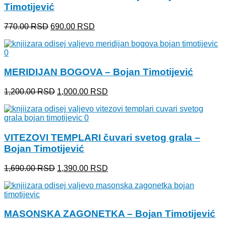
Timotijević
Originalna
Trenutna
770.00
RSD
690.00
RSD
cena
cena
je
je:
bila:
690.00 RSD.
770.00 RSD.
MERIDIJAN BOGOVA – Bojan Timotijević
Originalna
Trenutna
1,200.00
RSD
1,000.00
RSD
cena
cena
je
je:
bila:
1,000.00 RSD.
1,200.00 RSD.
VITEZOVI TEMPLARI čuvari svetog grala –
Bojan Timotijević
Originalna
Trenutna
1,690.00
RSD
1,390.00
RSD
cena
cena
je
je:
bila:
1,390.00 RSD.
1,690.00 RSD.
MASONSKA ZAGONETKA – Bojan Timotijević