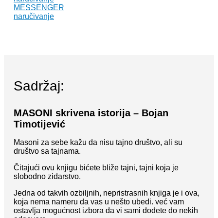
MESSENGER
naručivanje
Sadržaj:
MASONI skrivena istorija – Bojan
Timotijević
Masoni za sebe kažu da nisu tajno društvo, ali su
društvo sa tajnama.
Čitajući ovu knjigu bićete bliže tajni, tajni koja je
slobodno zidarstvo.
Jedna od takvih ozbiljnih, nepristrasnih knjiga je i ova,
koja nema nameru da vas u nešto ubedi. već vam
ostavlja mogućnost izbora da vi sami dođete do nekih