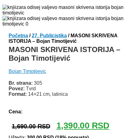
Početna
/
27. Publicistika
/ MASONI SKRIVENA
ISTORIJA – Bojan Timotijević
MASONI SKRIVENA ISTORIJA –
Bojan Timotijević
Bojan Timotijevic
Br. strana:
305
Povez:
Tvrd
Format:
14×21 cm, latinica
Odlomak knjige
Cena:
Originalna
Trenutna
1,390.00
RSD
1,690.00
RSD
cena
cena
Ušteda:
300.00
RSD
(18% popusta)