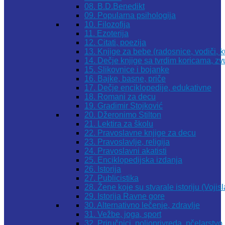
08. B.D.Benedikt
09. Popularna psihologija
10. Filozofija
11. Ezoterija
12. Citati, poezija
13. Knjige za bebe (radosnice, vodiči, k
14. Dečje knjige sa tvrdim koricama, z
15. Slikovnice i bojanke
16. Bajke, basne, priče
17. Dečje enciklopedije, edukativne
18. Romani za decu
19. Gradimir Stojković
20. Džeronimo Stilton
21. Lektira za školu
22. Pravoslavne knjige za decu
23. Pravoslavlje, religija
24. Pravoslavni akatisti
25. Enciklopedijska izdanja
26. Istorija
27. Publicistika
28. Žene koje su stvarale istoriju (Vojis
29. Istorija Ravne gore
30. Alternativno lečenje, zdravlje
31. Vežbe, joga, sport
32. Priručnici, poljoprivreda, pčelarstvo