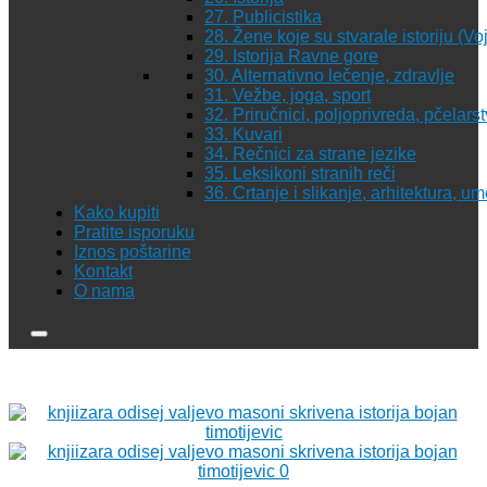
27. Publicistika
28. Žene koje su stvarale istoriju (Vo
29. Istorija Ravne gore
30. Alternativno lečenje, zdravlje
31. Vežbe, joga, sport
32. Priručnici, poljoprivreda, pčelars
33. Kuvari
34. Rečnici za strane jezike
35. Leksikoni stranih reči
36. Crtanje i slikanje, arhitektura, u
Kako kupiti
Pratite isporuku
Iznos poštarine
Kontakt
O nama