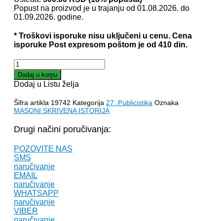
je
je:
Popust na proizvod je u trajanju od 01.08.2026. do
bila:
1,390.00 
01.09.2026. godine.
1,690.00 RSD.
* Troškovi isporuke nisu uključeni u cenu. Cena
isporuke Post expresom poštom je od 410 din.
MASONI
SKRIVENA
Dodaj u korpu
ISTORIJA
Dodaj u Listu želja
-
Bojan
Šifra artikla
19742
Kategorija
27. Publicistika
Oznaka
Timotijević
MASONI SKRIVENA ISTORIJA
količina
Drugi načini poručivanja:
POZOVITE NAS
SMS
naručivanje
EMAIL
naručivanje
WHATSAPP
naručivanje
VIBER
naručivanje