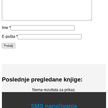
Ime
*
E-pošta
*
Poslednje pregledane knjige:
Nema rezultata za prikaz.
SMS naručivanje