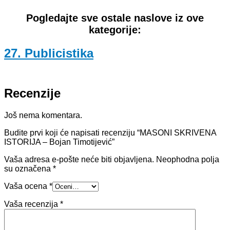
Pogledajte sve ostale naslove iz ove
kategorije:
27. Publicistika
Recenzije
Još nema komentara.
Budite prvi koji će napisati recenziju “MASONI SKRIVENA
ISTORIJA – Bojan Timotijević”
Vaša adresa e-pošte neće biti objavljena.
Neophodna polja
su označena
*
Vaša ocena
*
Vaša recenzija
*