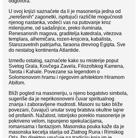
odgovora.
U ovoj knjizi saznaćete da li je masonerija jedna od
„nerešenih“ zagonetki, ispitujući različite mogućnosti
njenog nastanka, vodeći vas na putovanje kroz
milenijume, od sadašnjice, preko iluminata.
Renesansnih magova, graditelja katedrala, vitezova
templara, alhemičara, rozen-krojcera, kabalista,
Starozavetnih patrijarha, faraona drevnog Egipta. Sve
do nestalog kontinenta Atlantide.
Između ostalog, saznaćete kako su misterije poput
Svetog Grala, Kovčega Zavela, Filozofskog Kamena,
Tarota i Kahale. Povezane sa legendom o
Solomonovom hramu i njegovim arhitektom Hiramom
Abifom.
Bliži pogled na masoneriju, u njeno bogatstvo simbola,
sugeriše da je neprikosnoveni čuvar spiritualnog
znanja i zaboravljene mudrosti. Masoni su tako bliže
povezani, čuvajući unutar svog bratstva okultne tajne
od profanih. Nažalost, istorijsko poreklo masonerije je
pokriveno velom, ispunjeno spekulacijama,
romansama i fantazijom. Masonska pouka kaže da je
masonska kecelja starija od Zlatnog Runa i Rimskog
Orla, što direktno upućuje na tradiciju koja im je