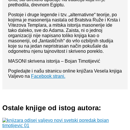
prethodila, drevnom Egiptu.
Postoje i druge legende i tzv. „alternativne“ teorije, po
kojima je masonerija nastala od Bratstva Ruže i Krsta i
Vitezova Templara, a mitska istorija masonerije ide
tako daleko, sve do Adama. Zaista, ni o jednoj
organizaciji nije napisano toliko knjiga kao o
masoneriji, od „fantastičnih“ do vrlo ozbiljnih studija
koje su na jedan nepristrasan način pokušale da
odgonetnu njenu tajnovitost i skriveno poreklo.
MASONI skrivena istorija – Bojan Timotijević
Pogledajte i našu stranicu online knjižara Vesela knjiga
Valjevo na
Facebook strani.
Ostale knjige od istog autora: