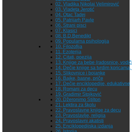
02. Vladika Nikolaj Velimirović
03. Vladeta Jerotić
04. Otac Tadej
05. Patrijarh Pavle
06. Strani pisci
07. Klasici
08. B.D.Benedikt
09. Popularna psihologija
10. Filozofija
11. Ezoterija
12. Citati, poezija
13. Knjige za bebe (radosnice, vodiči
14. Dečje knjige sa tvrdim koricama
15. Slikovnice i bojanke
16. Bajke, basne, priče
17. Dečje enciklopedije, edukativne
18. Romani za decu
19. Gradimir Stojković
20. Džeronimo Stilton
21. Lektira za školu
22. Pravoslavne knjige za decu
23. Pravoslavlje, religija
24. Pravoslavni akatisti
25. Enciklopedijska izdanja
26. Istorija