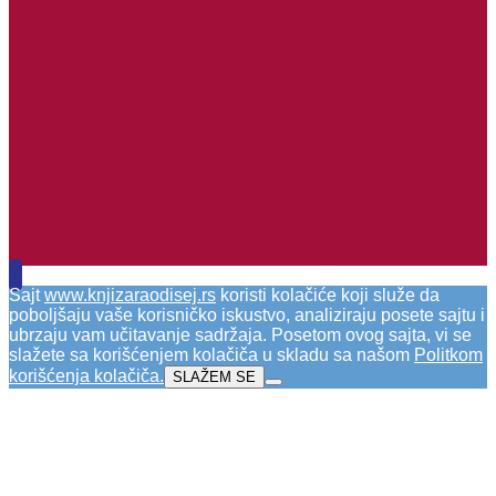
Sajt
www.knjizaraodisej.rs
koristi kolačiće koji služe da
poboljšaju vaše korisničko iskustvo, analiziraju posete sajtu i
ubrzaju vam učitavanje sadržaja. Posetom ovog sajta, vi se
slažete sa korišćenjem kolačiča u skladu sa našom
Politkom
korišćenja kolačiča
.
SLAŽEM SE