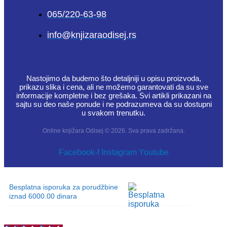
065/220-63-98
info@knjizaraodisej.rs
Nastojimo da budemo što detaljniji u opisu proizvoda,
prikazu slika i cena, ali ne možemo garantovati da su sve
informacije kompletne i bez grešaka. Svi artikli prikazani na
sajtu su deo naše ponude i ne podrazumeva da su dostupni
u svakom trenutku.
Online knjižara Odisej © 2026. Sva prava zadržana.
Facebook-f
Instagram
Youtube
Besplatna isporuka za porudžbine
iznad 6000.00 dinara