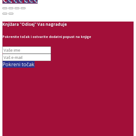
Call Now Button
Knjižara "Odisej" Vas nagrađuje
Pokrenite točak i ostvarite dodatni popust na knjige
Pokreni točak