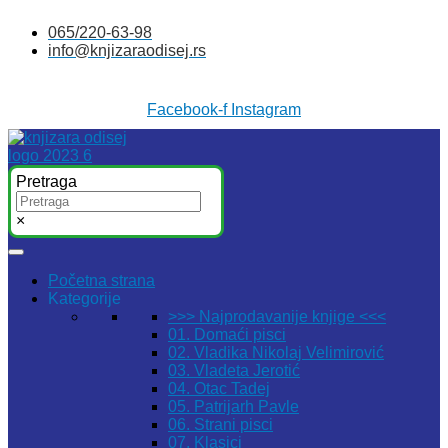
Skočite
065/220-63-98
na
info@knjizaraodisej.rs
sadržaj
Facebook-f
Instagram
Pretraga
×
Početna strana
Kategorije
>>> Najprodavanije knjige <<<
01. Domaći pisci
02. Vladika Nikolaj Velimirović
03. Vladeta Jerotić
04. Otac Tadej
05. Patrijarh Pavle
06. Strani pisci
07. Klasici