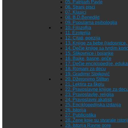
05. Patrijarh Pavle
06. Strani pisci
07. Klasici
08. B.D.Benedikt
09. Popularna psihologija
10. Filozofija
11. Ezoterija
12. Citati, poezija
13. Knjige za bebe (radosnice, 
14. Dečje knjige sa tvrdim kor
15. Slikovnice i bojanke
16. Bajke, basne, priče
17. Dečje enciklopedije, eduka
18. Romani za decu
19. Gradimir Stojković
20. Džeronimo Stilton
21. Lektira za školu
22. Pravoslavne knjige za dec
23. Pravoslavlje, religija
24. Pravoslavni akatisti
25. Enciklopedijska izdanja
26. Istorija
27. Publicistika
28. Žene koje su stvarale istori
29. Istorija Ravne gore