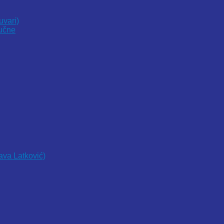
uvari)
vučne
lava Latković)