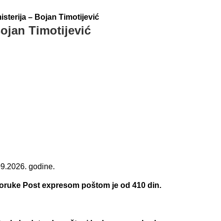
terija – Bojan Timotijević
ojan Timotijević
09.2026. godine.
.
poruke Post expresom poštom je od 410 din.