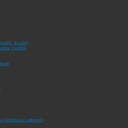
vodiči, kuvari)
icama, zvučne
tivne
u
ju (Vojislava Latković)