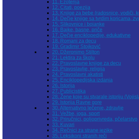
11. Ezoterija
12. Citati, poezija
13. Knjige za bebe (radosnice, vodiči, k
14. Dečje knjige sa tvrdim koricama, z
15. Slikovnice i bojanke
16. Bajke, basne, priče
17. Dečje enciklopedije, edukativne
18. Romani za decu
19. Gradimir Stojković
20. Džeronimo Stilton
21. Lektira za školu
22. Pravoslavne knjige za decu
23. Pravoslavlje, religija
24. Pravoslavni akatisti
25. Enciklopedijska izdanja
26. Istorija
27. Publicistika
28. Žene koje su stvarale istoriju (Vojis
29. Istorija Ravne gore
30. Alternativno lečenje, zdravlje
31. Vežbe, joga, sport
32. Priručnici, poljoprivreda, pčelarstvo
33. Kuvari
34. Rečnici za strane jezike
35. Leksikoni stranih reči