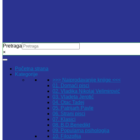
Pretraga
×
Početna strana
Kategorije
>>> Najprodavanije knjige <<<
01. Domaći pisci
02. Vladika Nikolaj Velimirović
03. Vladeta Jerotić
04. Otac Tadej
05. Patrijarh Pavle
06. Strani pisci
07. Klasici
08. B.D.Benedikt
09. Popularna psihologija
10. Filozofija