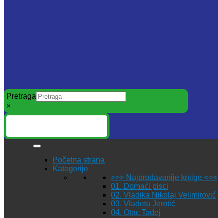
Pretraga
×
Početna strana
Kategorije
>>> Najprodavanije knjige <<<
01. Domaći pisci
02. Vladika Nikolaj Velimirović
03. Vladeta Jerotić
04. Otac Tadej