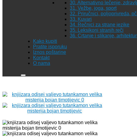
30. Alternativno lečenje, zdravl
31. Vežbe, joga, sport
32. Priručnici, poljoprivreda, p
33. Kuvari
34. Rečnici za strane jezike
35. Leksikoni stranih reči
36. Crtanje i slikanje, arhitekt
Kako kupiti
Pratite isporuku
Iznos poštarine
Kontakt
O nama