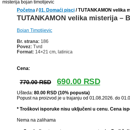
Početna
/
01. Domaći pisci
/ TUTANKAMON velika mis
TUTANKAMON velika misterija – B
Bojan Timotijevic
Br. strana:
186
Povez:
Tvrd
Format:
14×21 cm, latinica
Odlomak knjige
Cena:
Originalna
Trenutna
690.00
RSD
770.00
RSD
cena
cena
je
je:
Ušteda:
80.00
RSD
(10% popusta)
Popust na proizvod je u trajanju od 01.08.2026. do 01.
bila:
690.00 RSD
770.00 RSD.
* Troškovi isporuke nisu uključeni u cenu. Cena is
Nema na zalihama