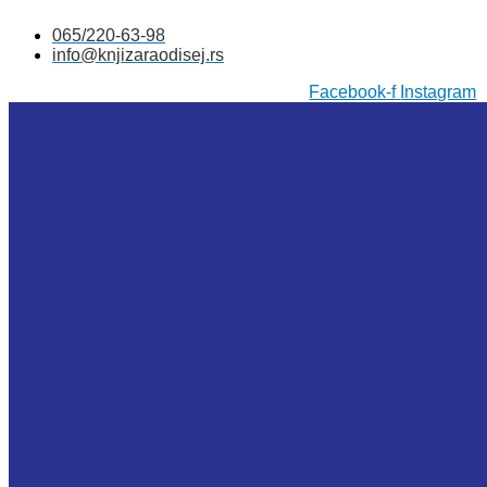
Skočite
065/220-63-98
na
info@knjizaraodisej.rs
sadržaj
Facebook-f
Instagram