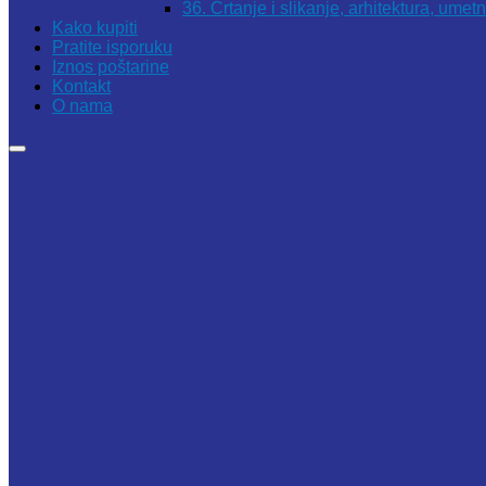
36. Crtanje i slikanje, arhitektura, umet
Kako kupiti
Pratite isporuku
Iznos poštarine
Kontakt
O nama