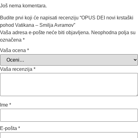
Još nema komentara.
Budite prvi koji će napisati recenziju “OPUS DEI novi krstaški
pohod Vatikana – Smilja Avramov”
Vaša adresa e-pošte neće biti objavljena.
Neophodna polja su
označena
*
Vaša ocena
*
Vaša recenzija
*
Ime
*
E-pošta
*