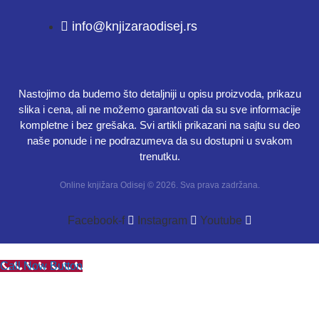
info@knjizaraodisej.rs
Nastojimo da budemo što detaljniji u opisu proizvoda, prikazu
slika i cena, ali ne možemo garantovati da su sve informacije
kompletne i bez grešaka. Svi artikli prikazani na sajtu su deo
naše ponude i ne podrazumeva da su dostupni u svakom
trenutku.
Online knjižara Odisej © 2026. Sva prava zadržana.
Facebook-f
Instagram
Youtube
Call Now Button