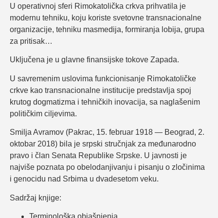
U operativnoj sferi Rimokatolička crkva prihvatila je
modernu tehniku, koju koriste svetovne transnacionalne
organizacije, tehniku masmedija, formiranja lobija, grupa
za pritisak…
Uključena je u glavne finansijske tokove Zapada.
U savremenim uslovima funkcionisanje Rimokatoličke
crkve kao transnacionalne institucije predstavlja spoj
krutog dogmatizma i tehničkih inovacija, sa naglašenim
političkim ciljevima.
Smilja Avramov (Pakrac, 15. februar 1918 — Beograd, 2.
oktobar 2018) bila je srpski stručnjak za međunarodno
pravo i član Senata Republike Srpske. U javnosti je
najviše poznata po obelodanjivanju i pisanju o zločinima
i genocidu nad Srbima u dvadesetom veku.
Sadržaj knjige:
Terminološka objašnjenja