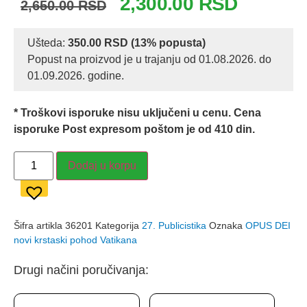
2,300.00
RSD
2,650.00
RSD
cena
cena
je
je:
Ušteda:
350.00
RSD
(13% popusta)
Popust na proizvod je u trajanju od 01.08.2026. do
bila:
2,300.00 R
01.09.2026. godine.
2,650.00 RSD.
* Troškovi isporuke nisu uključeni u cenu. Cena
isporuke Post expresom poštom je od 410 din.
OPUS
Dodaj u korpu
DEI
novi
krstaški
pohod
Vatikana
–
Šifra artikla
36201
Kategorija
27. Publicistika
Oznaka
OPUS DEI
Smilja
novi krstaski pohod Vatikana
Avramov
količina
Drugi načini poručivanja: