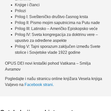
Knjige i članci
Prilozi
Prilog I: Svešteničko društvo časnog krsta
Prilog II: Pismo mojim saputnicima na Putu nade
Prilog III: Latinsko – Američko Episkopsko veće
Prilog IV: Sveta kongregacija za doktrinu vere –
upustvo za određene aspekte
Prilog V: Tajni sporazum zaključen između Svete
stolice i Sovjetske vlade 1922 godine
OPUS DEI novi krstaški pohod Vatikana – Smilja
Avramov
Pogledajte i našu stranicu online knjižara Vesela knjiga
Valjevo na
Facebook strani.