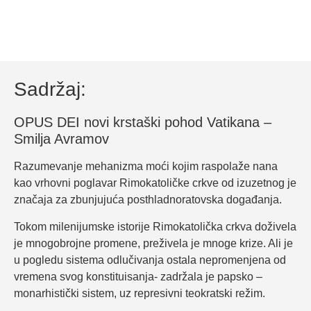
Sadržaj:
OPUS DEI novi krstaški pohod Vatikana –
Smilja Avramov
Razumevanje mehanizma moći kojim raspolaže nana
kao vrhovni poglavar Rimokatoličke crkve od izuzetnog je
značaja za zbunjujuća posthladnoratovska događanja.
Tokom milenijumske istorije Rimokatolička crkva doživela
je mnogobrojne promene, preživela je mnoge krize. Ali je
u pogledu sistema odlučivanja ostala nepromenjena od
vremena svog konstituisanja- zadržala je papsko –
monarhistički sistem, uz represivni teokratski režim.