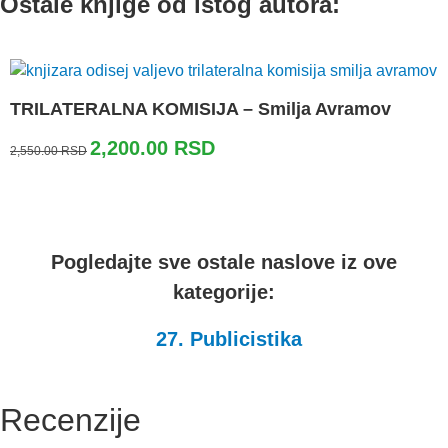
Ostale knjige od istog autora:
TRILATERALNA KOMISIJA – Smilja Avramov
Originalna
Trenutna
2,200.00
RSD
2,550.00
RSD
cena
cena
je
je:
bila:
2,200.00 RSD.
2,550.00 RSD.
Pogledajte sve ostale naslove iz ove
kategorije:
27. Publicistika
Recenzije