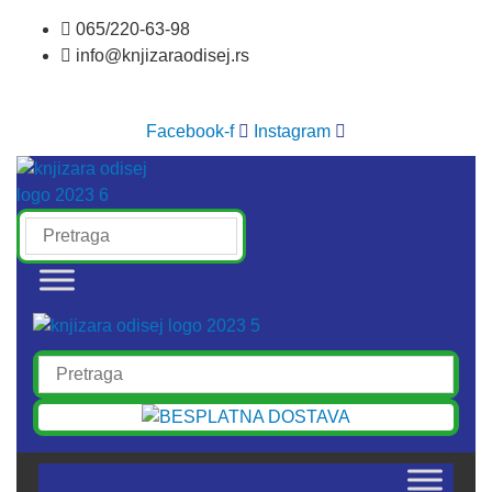
Skočite
065/220-63-98
na
info@knjizaraodisej.rs
sadržaj
Facebook-f
Instagram