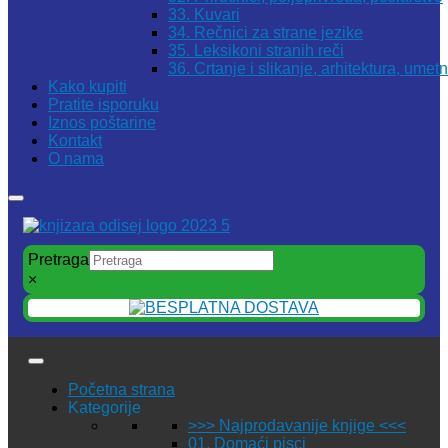
33. Kuvari
34. Rečnici za strane jezike
35. Leksikoni stranih reči
36. Crtanje i slikanje, arhitektura, umet
Kako kupiti
Pratite isporuku
Iznos poštarine
Kontakt
O nama
Pretraga
×
Početna strana
Kategorije
>>> Najprodavanije knjige <<<
01. Domaći pisci