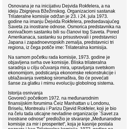
Osnovana je na inicijativu Dejvida Rokfelera, a na
ideju Zbignjeva Bžežinskog. Organizacioni sastanak
Trilateralne komisije održan je 23. i 24. jula 1973.
godine na imanju Dejvida Rokfelera, predsedavajućeg
Saveta za inostrane odnose. Osmorica predstavnika na
osnivačkom sastanku bili su članovi tog Saveta. Pored
Amerikanaca, sastanku su prisustvovali i predstavnici
Japana i zapadnoevropskih zemalja, predstavnici tri
regiona, iz čega potiče ime: Trilateralna komisija.
Na samom početku rada komisije, 1973. godine je
objavljena svrha ove komisije. Bliska trilateralna
saradnja u cilju očuvanja mira, upravljanja svetskom
ekonomijom, podsticanja ekonomske rekonstrukcije i
ublažavanja svetskog siromaštva, što će povećati
šanse za glatku i mirnu evoluciju globolnog sistema.
Istorija osnivanja
Govoreći početkom 1972. na međunarodnim
finansijskim forumima Čeiz Manhattan u Londonu,
Briselu, Montrealu i Parizu Djevid Rokfeler, koji je bio
na čelu tada uticajne nevladine organizacije `Savet za
inostrane odnose“ predložio je stvaranje „Međunarodne
komisije za mir i prosperitet“, koja je kasnije postala