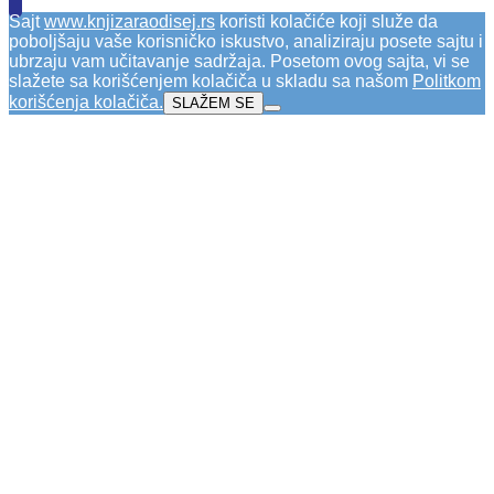
Sajt
www.knjizaraodisej.rs
koristi kolačiće koji služe da
poboljšaju vaše korisničko iskustvo, analiziraju posete sajtu i
ubrzaju vam učitavanje sadržaja. Posetom ovog sajta, vi se
slažete sa korišćenjem kolačiča u skladu sa našom
Politkom
korišćenja kolačiča
.
SLAŽEM SE