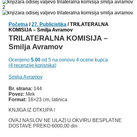
Početna
/
27. Publicistika
/ TRILATERALNA
KOMISIJA – Smilja Avramov
TRILATERALNA KOMISIJA –
Smilja Avramov
Ocenjeno
5.00
od 5 na osnovu
4
ocene kupca
(
4
recenzije korisnika)
Smilja Avramov
Br. strana:
144
Povez:
Mek
Format:
16×23 cm, latinica
KNJIGA IZ OTKUPA !
OVAJ NASLOV NE ULAZI U OKVIRU BESPLATNE
DOSTAVE PREKO 6000,00 din
Odlomak knjige