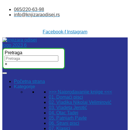
Skočite
065/220-63-98
na
info@knjizaraodisej.rs
sadržaj
Facebook-f
Instagram
Pretraga
×
Početna strana
Kategorije
>>> Najprodavanije knjige <<<
01. Domaći pisci
02. Vladika Nikolaj Velimirović
03. Vladeta Jerotić
04. Otac Tadej
05. Patrijarh Pavle
06. Strani pisci
07. Klasici