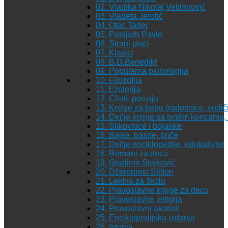
02. Vladika Nikolaj Velimirović
03. Vladeta Jerotić
04. Otac Tadej
05. Patrijarh Pavle
06. Strani pisci
07. Klasici
08. B.D.Benedikt
09. Popularna psihologija
10. Filozofija
11. Ezoterija
12. Citati, poezija
13. Knjige za bebe (radosnice, vodiči
14. Dečje knjige sa tvrdim koricama
15. Slikovnice i bojanke
16. Bajke, basne, priče
17. Dečje enciklopedije, edukativne
18. Romani za decu
19. Gradimir Stojković
20. Džeronimo Stilton
21. Lektira za školu
22. Pravoslavne knjige za decu
23. Pravoslavlje, religija
24. Pravoslavni akatisti
25. Enciklopedijska izdanja
26. Istorija