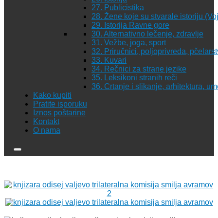
27. Publicistika
28. Žene koje su stvarale istoriju (Vo
29. Istorija Ravne gore
30. Alternativno lečenje, zdravlje
31. Vežbe, joga, sport
32. Priručnici, poljoprivreda, pčelars
33. Kuvari
34. Rečnici za strane jezike
35. Leksikoni stranih reči
36. Crtanje i slikanje, arhitektura, u
Kako kupiti
Pratite isporuku
Iznos poštarine
Kontakt
O nama