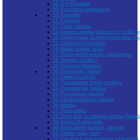
08. B.D.Benedikt
09. Popularna psihologija
10. Filozofija
11. Ezoterija
12. Citati, poezija
13. Knjige za bebe (radosnice, vodiči, k
14. Dečje knjige sa tvrdim koricama, z
15. Slikovnice i bojanke
16. Bajke, basne, priče
17. Dečje enciklopedije, edukativne
18. Romani za decu
19. Gradimir Stojković
20. Džeronimo Stilton
21. Lektira za školu
22. Pravoslavne knjige za decu
23. Pravoslavlje, religija
24. Pravoslavni akatisti
25. Enciklopedijska izdanja
26. Istorija
27. Publicistika
28. Žene koje su stvarale istoriju (Vojis
29. Istorija Ravne gore
30. Alternativno lečenje, zdravlje
31. Vežbe, joga, sport
32. Priručnici, poljoprivreda, pčelarstvo