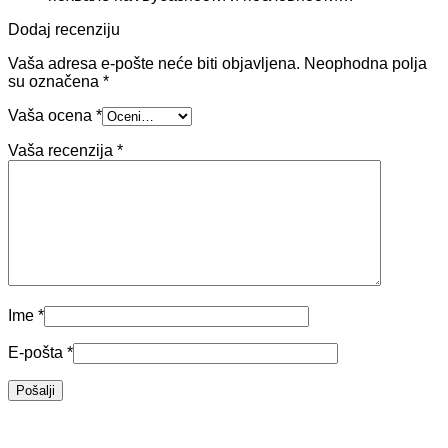
Dodaj recenziju
Vaša adresa e-pošte neće biti objavljena.
Neophodna polja
su označena
*
Vaša ocena
*
Vaša recenzija
*
Ime
*
E-pošta
*