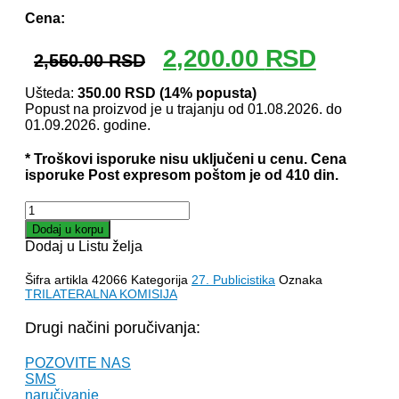
Cena:
Originalna
Trenutna
2,200.00
RSD
2,550.00
RSD
cena
cena
je
je:
Ušteda:
350.00
RSD
(14% popusta)
Popust na proizvod je u trajanju od 01.08.2026. do
bila:
2,200.00 
01.09.2026. godine.
2,550.00 RSD.
* Troškovi isporuke nisu uključeni u cenu. Cena
isporuke Post expresom poštom je od 410 din.
TRILATERALNA
KOMISIJA
Dodaj u korpu
–
Dodaj u Listu želja
Smilja
Avramov
Šifra artikla
42066
Kategorija
27. Publicistika
Oznaka
količina
TRILATERALNA KOMISIJA
Drugi načini poručivanja:
POZOVITE NAS
SMS
naručivanje