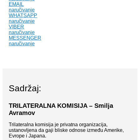
EMAIL
naručivanje
WHATSAPP
naručivanje
VIBER
naručivanje
MESSENGER
naručivanje
Sadržaj:
TRILATERALNA KOMISIJA – Smilja
Avramov
Trilateralna komisija je privatna organizacija,
ustanovljena da gaji bliske odnose između Amerike,
Evrope i Japana.