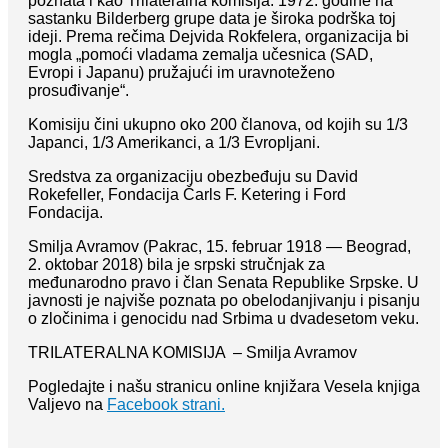
poznata i kao Trilateralna komisija. 1972. godine na
sastanku Bilderberg grupe data je široka podrška toj
ideji. Prema rečima Dejvida Rokfelera, organizacija bi
mogla „pomoći vladama zemalja učesnica (SAD,
Evropi i Japanu) pružajući im uravnoteženo
prosuđivanje“.
Komisiju čini ukupno oko 200 članova, od kojih su 1/3
Japanci, 1/3 Amerikanci, a 1/3 Evropljani.
Sredstva za organizaciju obezbeđuju su David
Rokefeller, Fondacija Čarls F. Ketering i Ford
Fondacija.
Smilja Avramov (Pakrac, 15. februar 1918 — Beograd,
2. oktobar 2018) bila je srpski stručnjak za
međunarodno pravo i član Senata Republike Srpske. U
javnosti je najviše poznata po obelodanjivanju i pisanju
o zločinima i genocidu nad Srbima u dvadesetom veku.
TRILATERALNA KOMISIJA – Smilja Avramov
Pogledajte i našu stranicu online knjižara Vesela knjiga
Valjevo na
Facebook strani.