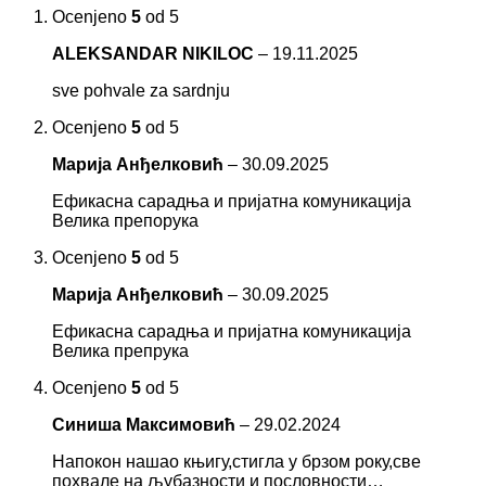
Ocenjeno
5
od 5
ALEKSANDAR NIKILOC
–
19.11.2025
sve pohvale za sardnju
Ocenjeno
5
od 5
Марија Анђелковић
–
30.09.2025
Ефикасна сарадња и пријатна комуникација
Велика препорука
Ocenjeno
5
od 5
Марија Анђелковић
–
30.09.2025
Ефикасна сарадња и пријатна комуникација
Велика препрука
Ocenjeno
5
od 5
Синиша Максимовић
–
29.02.2024
Напокон нашао књигу,стигла у брзом року,све
похвале на љубазности и пословности…