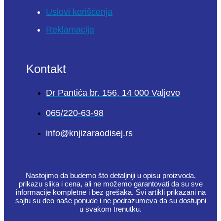
Uslovi korišćenja
Reklamacija
Kontakt
Dr Pantića br. 156, 14 000 Valjevo
065/220-63-98
info@knjizaraodisej.rs
Nastojimo da budemo što detaljniji u opisu proizvoda,
prikazu slika i cena, ali ne možemo garantovati da su sve
informacije kompletne i bez grešaka. Svi artikli prikazani na
sajtu su deo naše ponude i ne podrazumeva da su dostupni
u svakom trenutku.