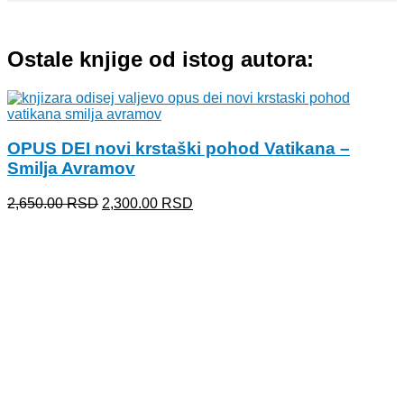
Ostale knjige od istog autora:
OPUS DEI novi krstaški pohod Vatikana –
Smilja Avramov
Originalna
Trenutna
2,650.00
RSD
2,300.00
RSD
cena
cena
je
je:
bila:
2,300.00 RSD.
2,650.00 RSD.