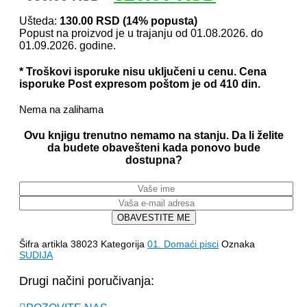
cena
cena
je
je:
Ušteda:
130.00
RSD
(14% popusta)
Popust na proizvod je u trajanju od 01.08.2026. do
bila:
820.00 RSD.
01.09.2026. godine.
950.00 RSD.
* Troškovi isporuke nisu uključeni u cenu. Cena
isporuke Post expresom poštom je od 410 din.
Nema na zalihama
Ovu knjigu trenutno nemamo na stanju. Da li želite
da budete obavešteni kada ponovo bude
dostupna?
OBAVESTITE ME
Šifra artikla
38023
Kategorija
01. Domaći pisci
Oznaka
SUDIJA
Drugi načini poručivanja: