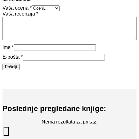
Vaša ocena
*
Vaša recenzija
*
Ime
*
E-pošta
*
Poslednje pregledane knjige:
Nema rezultata za prikaz.