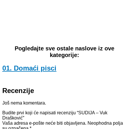
Pogledajte sve ostale naslove iz ove
kategorije:
01. Domaći pisci
Recenzije
Još nema komentara.
Budite prvi koji će napisati recenziju “SUDIJA – Vuk
Drašković”
Vaša adresa e-pošte neće biti objavljena.
Neophodna polja
su označena
*