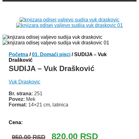
Početna
/
01. Domaći pisci
/ SUDIJA – Vuk
Drašković
SUDIJA – Vuk Drašković
Vuk Draskovic
Br. strana:
251
Povez:
Mek
Format:
14×21 cm, latinica
Odlomak knjige
Cena:
Originalna
Trenutna
820.00
RSD
950.00
RSD