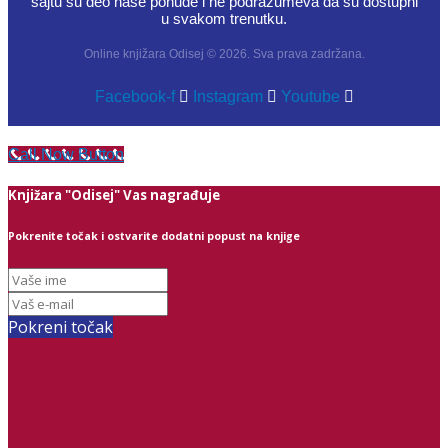
sajtu su deo naše ponude i ne podrazumeva da su dostupni
u svakom trenutku.
Online knjižara Odisej © 2026. Sva prava zadržana.
Facebook-f
Instagram
Youtube
Call Now Button
Knjižara "Odisej" Vas nagrađuje
Pokrenite točak i ostvarite dodatni popust na knjige
Pokreni točak