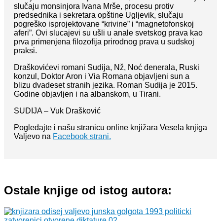
slučaju monsinjora Ivana Mrše, procesu protiv
predsednika i sekretara opštine Ugljevik, slučaju
pogreško isprojektovane “krivine” i “magnetofonskoj
aferi”. Ovi slucajevi su ušli u anale svetskog prava kao
prva primenjena filozofija prirodnog prava u sudskoj
praksi.
Draškovićevi romani Sudija, Nž, Noć đenerala, Ruski
konzul, Doktor Aron i Via Romana objavljeni sun a
blizu dvadeset stranih jezika. Roman Sudija je 2015.
Godine objavljen i na albanskom, u Tirani.
SUDIJA – Vuk Drašković
Pogledajte i našu stranicu online knjižara Vesela knjiga
Valjevo na
Facebook strani.
Ostale knjige od istog autora: