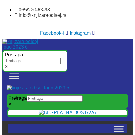
Skočite
065/220-63-98
na
info@knjizaraodisej.rs
sadržaj
Facebook-f
Instagram
Pretraga
×
Pretraga
×