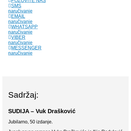
POZOVITE NAS
SMS
naručivanje
EMAIL
naručivanje
WHATSAPP
naručivanje
VIBER
naručivanje
MESSENGER
naručivanje
Sadržaj:
SUDIJA – Vuk Drašković
Jubilarno, 50 izdanje.