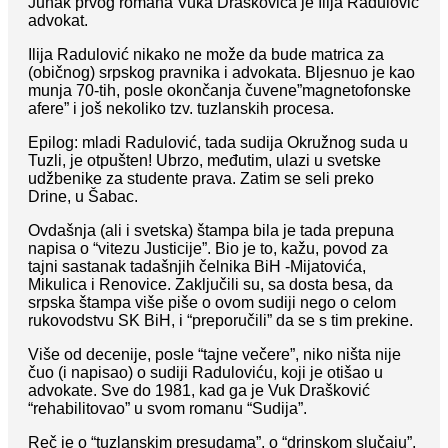
Junak prvog romana Vuka Draškovića je Ilija Radulović
advokat.
Ilija Radulović nikako ne može da bude matrica za
(običnog) srpskog pravnika i advokata. Bljesnuo je kao
munja 70-tih, posle okončanja čuvene”magnetofonske
afere” i još nekoliko tzv. tuzlanskih procesa.
Epilog: mladi Radulović, tada sudija Okružnog suda u
Tuzli, je otpušten! Ubrzo, međutim, ulazi u svetske
udžbenike za studente prava. Zatim se seli preko
Drine, u Šabac.
Ovdašnja (ali i svetska) štampa bila je tada prepuna
napisa o “vitezu Justicije”. Bio je to, kažu, povod za
tajni sastanak tadašnjih čelnika BiH -Mijatovića,
Mikulica i Renovice. Zaključili su, sa dosta besa, da
srpska štampa više piše o ovom sudiji nego o celom
rukovodstvu SK BiH, i “preporučili” da se s tim prekine.
Više od decenije, posle “tajne večere”, niko ništa nije
čuo (i napisao) o sudiji Raduloviću, koji je otišao u
advokate. Sve do 1981, kad ga je Vuk Drašković
“rehabilitovao” u svom romanu “Sudija”.
Reč je o “tuzlanskim presudama”, o “drinskom slučaju”,