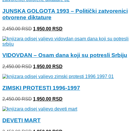
JUNSKA GOLGOTA 1993 – Politički zatvorenici
otvorene diktature
Originalna
Trenutna
2,450.00
RSD
1,950.00
RSD
cena
cena
je
je:
bila:
1,950.00 RSD.
2,450.00 RSD.
VIDOVDAN – Osam dana koji su potresli Srbiju
Originalna
Trenutna
2,450.00
RSD
1,950.00
RSD
cena
cena
je
je:
bila:
1,950.00 RSD.
ZIMSKI PROTESTI 1996-1997
2,450.00 RSD.
Originalna
Trenutna
2,450.00
RSD
1,950.00
RSD
cena
cena
je
je:
bila:
1,950.00 RSD.
DEVETI MART
2,450.00 RSD.