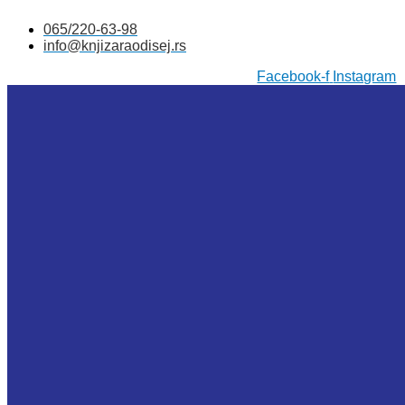
Skočite
065/220-63-98
na
info@knjizaraodisej.rs
sadržaj
Facebook-f
Instagram