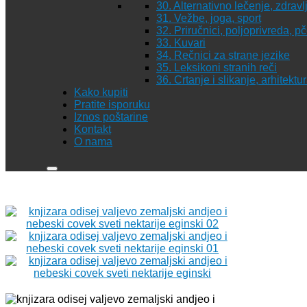
30. Alternativno lečenje, zdravl
31. Vežbe, joga, sport
32. Priručnici, poljoprivreda, p
33. Kuvari
34. Rečnici za strane jezike
35. Leksikoni stranih reči
36. Crtanje i slikanje, arhitekt
Kako kupiti
Pratite isporuku
Iznos poštarine
Kontakt
O nama