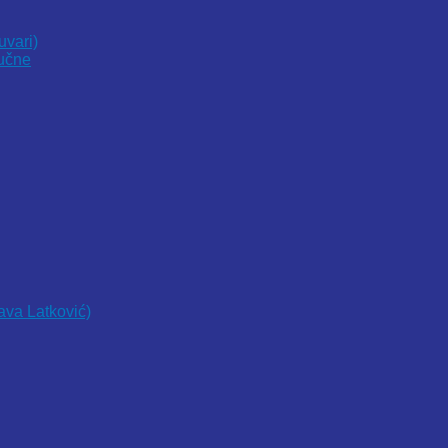
uvari)
vučne
lava Latković)