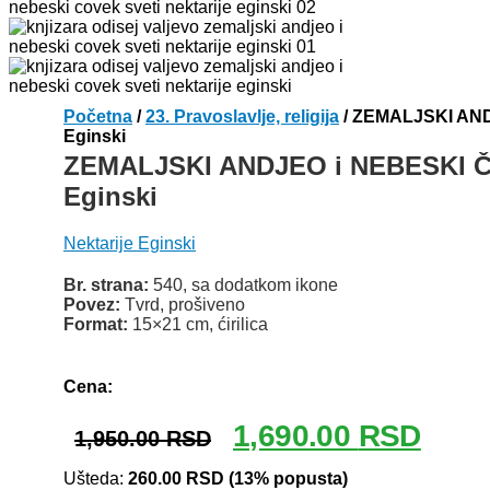
Početna
/
23. Pravoslavlje, religija
/ ZEMALJSKI ANDJ
Eginski
ZEMALJSKI ANDJEO i NEBESKI ČO
Eginski
Nektarije Eginski
Br. strana:
540, sa dodatkom ikone
Povez:
Tvrd, prošiveno
Format:
15×21 cm, ćirilica
Odlomak knjige
Cena:
Originalna
Trenut
1,690.00
RSD
1,950.00
RSD
cena
cena
je
je:
Ušteda:
260.00
RSD
(13% popusta)