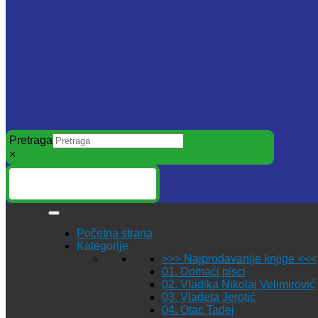
Pretraga
×
Početna strana
Kategorije
>>> Najprodavanije knjige <<<
01. Domaći pisci
02. Vladika Nikolaj Velimirović
03. Vladeta Jerotić
04. Otac Tadej