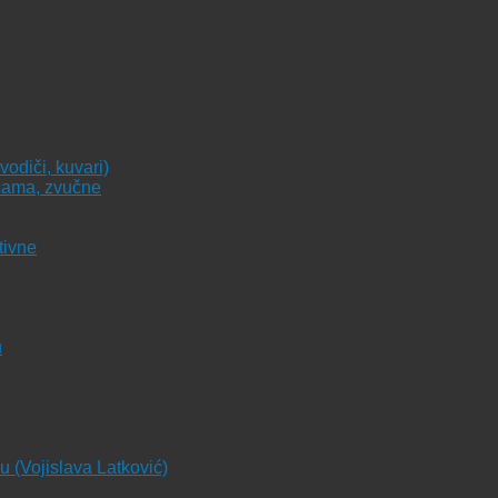
vodiči, kuvari)
icama, zvučne
tivne
u
ju (Vojislava Latković)