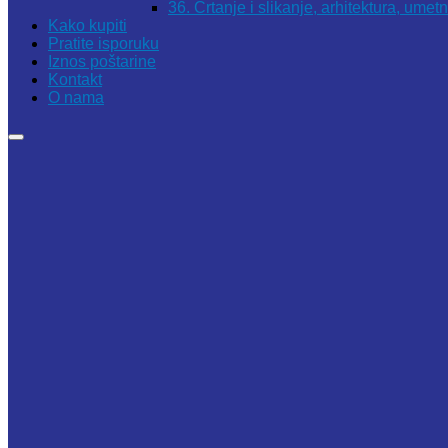
36. Crtanje i slikanje, arhitektura, umet
Kako kupiti
Pratite isporuku
Iznos poštarine
Kontakt
O nama