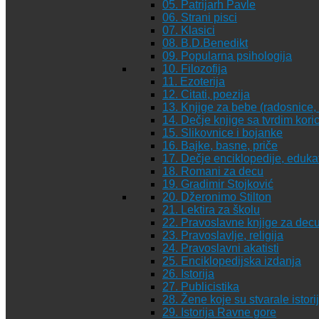
05. Patrijarh Pavle
06. Strani pisci
07. Klasici
08. B.D.Benedikt
09. Popularna psihologija
10. Filozofija
11. Ezoterija
12. Citati, poezija
13. Knjige za bebe (radosnice, 
14. Dečje knjige sa tvrdim kor
15. Slikovnice i bojanke
16. Bajke, basne, priče
17. Dečje enciklopedije, eduka
18. Romani za decu
19. Gradimir Stojković
20. Džeronimo Stilton
21. Lektira za školu
22. Pravoslavne knjige za dec
23. Pravoslavlje, religija
24. Pravoslavni akatisti
25. Enciklopedijska izdanja
26. Istorija
27. Publicistika
28. Žene koje su stvarale istori
29. Istorija Ravne gore