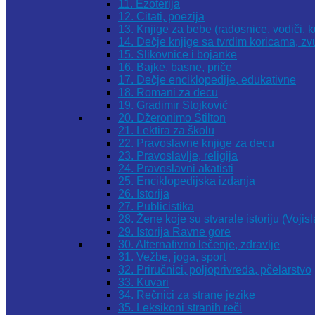
11. Ezoterija
12. Citati, poezija
13. Knjige za bebe (radosnice, vodiči, k
14. Dečje knjige sa tvrdim koricama, z
15. Slikovnice i bojanke
16. Bajke, basne, priče
17. Dečje enciklopedije, edukativne
18. Romani za decu
19. Gradimir Stojković
20. Džeronimo Stilton
21. Lektira za školu
22. Pravoslavne knjige za decu
23. Pravoslavlje, religija
24. Pravoslavni akatisti
25. Enciklopedijska izdanja
26. Istorija
27. Publicistika
28. Žene koje su stvarale istoriju (Vojis
29. Istorija Ravne gore
30. Alternativno lečenje, zdravlje
31. Vežbe, joga, sport
32. Priručnici, poljoprivreda, pčelarstvo
33. Kuvari
34. Rečnici za strane jezike
35. Leksikoni stranih reči