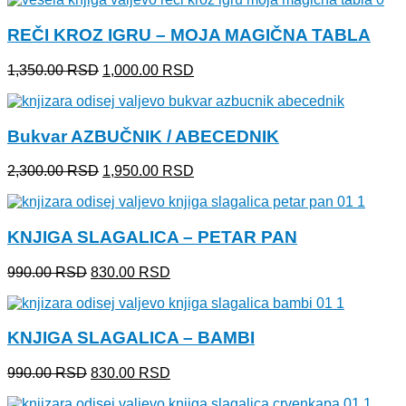
je
je:
bila:
1,000.00 RSD.
REČI KROZ IGRU – MOJA MAGIČNA TABLA
1,350.00 RSD.
Originalna
Trenutna
1,350.00
RSD
1,000.00
RSD
cena
cena
je
je:
bila:
1,000.00 RSD.
Bukvar AZBUČNIK / ABECEDNIK
1,350.00 RSD.
Originalna
Trenutna
2,300.00
RSD
1,950.00
RSD
cena
cena
je
je:
bila:
1,950.00 RSD.
KNJIGA SLAGALICA – PETAR PAN
2,300.00 RSD.
Originalna
Trenutna
990.00
RSD
830.00
RSD
cena
cena
je
je:
bila:
830.00 RSD.
KNJIGA SLAGALICA – BAMBI
990.00 RSD.
Originalna
Trenutna
990.00
RSD
830.00
RSD
cena
cena
je
je: