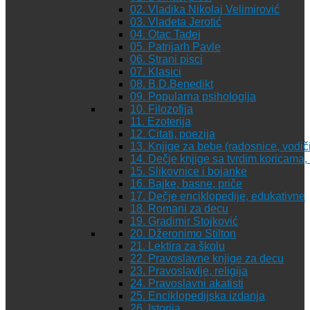
02. Vladika Nikolaj Velimirović
03. Vladeta Jerotić
04. Otac Tadej
05. Patrijarh Pavle
06. Strani pisci
07. Klasici
08. B.D.Benedikt
09. Popularna psihologija
10. Filozofija
11. Ezoterija
12. Citati, poezija
13. Knjige za bebe (radosnice, vodiči
14. Dečje knjige sa tvrdim koricama
15. Slikovnice i bojanke
16. Bajke, basne, priče
17. Dečje enciklopedije, edukativne
18. Romani za decu
19. Gradimir Stojković
20. Džeronimo Stilton
21. Lektira za školu
22. Pravoslavne knjige za decu
23. Pravoslavlje, religija
24. Pravoslavni akatisti
25. Enciklopedijska izdanja
26. Istorija