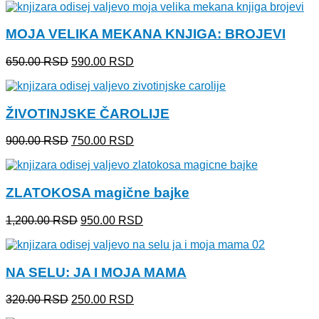
MOJA VELIKA MEKANA KNJIGA: BROJEVI
Originalna
Trenutna
650.00
RSD
590.00
RSD
cena
cena
je
je:
bila:
590.00 RSD.
ŽIVOTINJSKE ČAROLIJE
650.00 RSD.
Originalna
Trenutna
900.00
RSD
750.00
RSD
cena
cena
je
je:
bila:
750.00 RSD.
ZLATOKOSA magične bajke
900.00 RSD.
Originalna
Trenutna
1,200.00
RSD
950.00
RSD
cena
cena
je
je:
bila:
950.00 RSD.
NA SELU: JA I MOJA MAMA
1,200.00 RSD.
Originalna
Trenutna
320.00
RSD
250.00
RSD
cena
cena