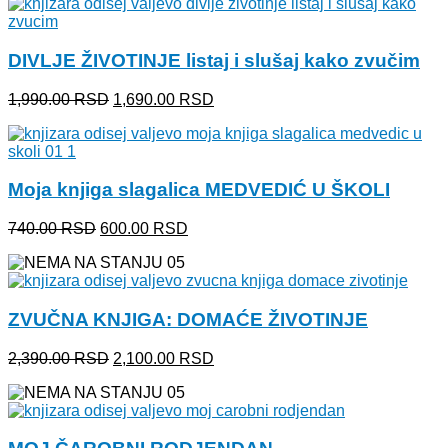
je
je:
bila:
1,690.00 RSD.
1,990.00 RSD.
DIVLJE ŽIVOTINJE listaj i slušaj kako zvučim
Originalna
Trenutna
1,990.00
RSD
1,690.00
RSD
cena
cena
je
je:
bila:
1,690.00 RSD.
1,990.00 RSD.
Moja knjiga slagalica MEDVEDIĆ U ŠKOLI
Originalna
Trenutna
740.00
RSD
600.00
RSD
cena
cena
je
je:
bila:
600.00 RSD.
740.00 RSD.
ZVUČNA KNJIGA: DOMAĆE ŽIVOTINJE
Originalna
Trenutna
2,390.00
RSD
2,100.00
RSD
cena
cena
je
je:
bila:
2,100.00 RSD.
2,390.00 RSD.