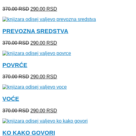
Originalna
Trenutna
370.00
RSD
290.00
RSD
cena
cena
je
je:
bila:
290.00 RSD.
PREVOZNA SREDSTVA
370.00 RSD.
Originalna
Trenutna
370.00
RSD
290.00
RSD
cena
cena
je
je:
bila:
290.00 RSD.
POVRĆE
370.00 RSD.
Originalna
Trenutna
370.00
RSD
290.00
RSD
cena
cena
je
je:
bila:
290.00 RSD.
VOĆE
370.00 RSD.
Originalna
Trenutna
370.00
RSD
290.00
RSD
cena
cena
je
je:
bila:
290.00 RSD.
KO KAKO GOVORI
370.00 RSD.