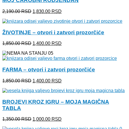
MOJ ČAROBNI RODJENDAN
Originalna
Trenutna
2,190.00
RSD
1,830.00
RSD
cena
cena
je
je:
bila:
1,830.00 RSD.
ŽIVOTINJE – otvori i zatvori prozorčiće
2,190.00 RSD.
Originalna
Trenutna
1,850.00
RSD
1,400.00
RSD
cena
cena
je
je:
bila:
1,400.00 RSD.
1,850.00 RSD.
FARMA – otvori i zatvori prozorčiće
Originalna
Trenutna
1,850.00
RSD
1,400.00
RSD
cena
cena
je
je:
bila:
1,400.00 RSD.
BROJEVI KROZ IGRU – MOJA MAGIČNA
1,850.00 RSD.
TABLA
Originalna
Trenutna
1,350.00
RSD
1,000.00
RSD
cena
cena