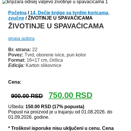
Početna
/
14. Dečje knjige sa tvrdim koricama,
zvučne
/ ŽIVOTINJE U SPAVAĆICAMA
ŽIVOTINJE U SPAVAĆICAMA
grupa autora
Br. strana:
22
Povez:
Tvrd, oborene ivice, pun kolor
Format:
16×17 cm, ćirilica
Edicija:
Karton slikovnice
Odlomak knjige
Cena:
Originalna
Trenutna
750.00
RSD
900.00
RSD
cena
cena
je
je:
Ušteda:
150.00
RSD
(17% popusta)
Popust na proizvod je u trajanju od 01.08.2026. do
bila:
750.00 RSD.
01.09.2026. godine.
900.00 RSD.
* Troškovi isporuke nisu uključeni u cenu. Cena