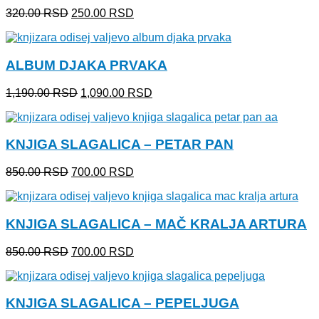
Originalna
Trenutna
320.00
RSD
250.00
RSD
cena
cena
je
je:
bila:
250.00 RSD.
ALBUM DJAKA PRVAKA
320.00 RSD.
Originalna
Trenutna
1,190.00
RSD
1,090.00
RSD
cena
cena
je
je:
bila:
1,090.00 RSD.
KNJIGA SLAGALICA – PETAR PAN
1,190.00 RSD.
Originalna
Trenutna
850.00
RSD
700.00
RSD
cena
cena
je
je:
bila:
700.00 RSD.
KNJIGA SLAGALICA – MAČ KRALJA ARTURA
850.00 RSD.
Originalna
Trenutna
850.00
RSD
700.00
RSD
cena
cena
je
je:
bila:
700.00 RSD.
KNJIGA SLAGALICA – PEPELJUGA
850.00 RSD.