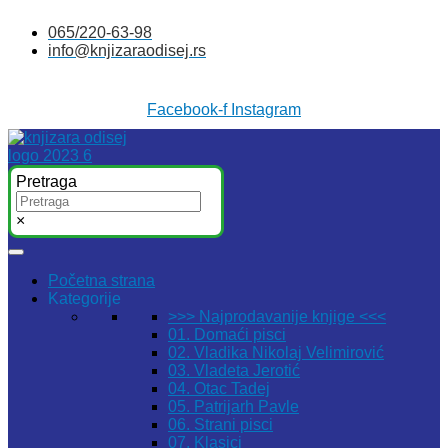
Skočite
065/220-63-98
na
info@knjizaraodisej.rs
sadržaj
Facebook-f
Instagram
Pretraga
×
Početna strana
Kategorije
>>> Najprodavanije knjige <<<
01. Domaći pisci
02. Vladika Nikolaj Velimirović
03. Vladeta Jerotić
04. Otac Tadej
05. Patrijarh Pavle
06. Strani pisci
07. Klasici