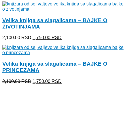
je
je:
bila:
330.00 RSD.
400.00 RSD.
Velika knjiga sa slagalicama – BAJKE O
ŽIVOTINJAMA
Originalna
Trenutna
2,100.00
RSD
1,750.00
RSD
cena
cena
je
je:
bila:
1,750.00 RSD.
2,100.00 RSD.
Velika knjiga sa slagalicama – BAJKE O
PRINCEZAMA
Originalna
Trenutna
2,100.00
RSD
1,750.00
RSD
cena
cena
je
je:
bila:
1,750.00 RSD.
2,100.00 RSD.