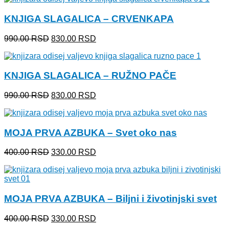
bila:
830.00 RSD.
KNJIGA SLAGALICA – CRVENKAPA
990.00 RSD.
Originalna
Trenutna
990.00
RSD
830.00
RSD
cena
cena
je
je:
bila:
830.00 RSD.
KNJIGA SLAGALICA – RUŽNO PAČE
990.00 RSD.
Originalna
Trenutna
990.00
RSD
830.00
RSD
cena
cena
je
je:
bila:
830.00 RSD.
MOJA PRVA AZBUKA – Svet oko nas
990.00 RSD.
Originalna
Trenutna
400.00
RSD
330.00
RSD
cena
cena
je
je:
bila:
330.00 RSD.
400.00 RSD.
MOJA PRVA AZBUKA – Biljni i životinjski svet
Originalna
Trenutna
400.00
RSD
330.00
RSD
cena
cena