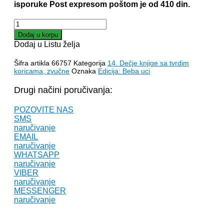
isporuke Post expresom poštom je od 410 din.
ŽIVOTINJE
U
Dodaj u korpu
SPAVAĆICAMA
Dodaj u Listu želja
količina
Šifra artikla
66757
Kategorija
14. Dečje knjige sa tvrdim
koricama, zvučne
Oznaka
Edicija: Beba uci
Drugi načini poručivanja:
POZOVITE NAS
SMS
naručivanje
EMAIL
naručivanje
WHATSAPP
naručivanje
VIBER
naručivanje
MESSENGER
naručivanje