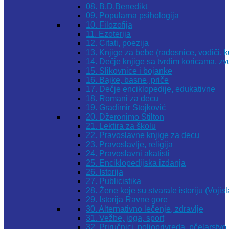
08. B.D.Benedikt
09. Popularna psihologija
10. Filozofija
11. Ezoterija
12. Citati, poezija
13. Knjige za bebe (radosnice, vodiči, k
14. Dečje knjige sa tvrdim koricama, z
15. Slikovnice i bojanke
16. Bajke, basne, priče
17. Dečje enciklopedije, edukativne
18. Romani za decu
19. Gradimir Stojković
20. Džeronimo Stilton
21. Lektira za školu
22. Pravoslavne knjige za decu
23. Pravoslavlje, religija
24. Pravoslavni akatisti
25. Enciklopedijska izdanja
26. Istorija
27. Publicistika
28. Žene koje su stvarale istoriju (Vojis
29. Istorija Ravne gore
30. Alternativno lečenje, zdravlje
31. Vežbe, joga, sport
32. Priručnici, poljoprivreda, pčelarstvo