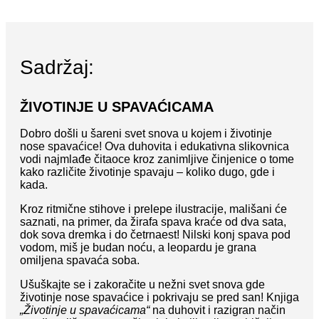
Sadržaj:
ŽIVOTINJE U SPAVAĆICAMA
Dobro došli u šareni svet snova u kojem i životinje
nose spavaćice! Ova duhovita i edukativna slikovnica
vodi najmlađe čitaoce kroz zanimljive činjenice o tome
kako različite životinje spavaju – koliko dugo, gde i
kada.
Kroz ritmične stihove i prelepe ilustracije, mališani će
saznati, na primer, da žirafa spava kraće od dva sata,
dok sova dremka i do četrnaest! Nilski konj spava pod
vodom, miš je budan noću, a leopardu je grana
omiljena spavaća soba.
Ušuškajte se i zakoračite u nežni svet snova gde
životinje nose spavaćice i pokrivaju se pred san! Knjiga
„Životinje u spavaćicama“
na duhovit i razigran način