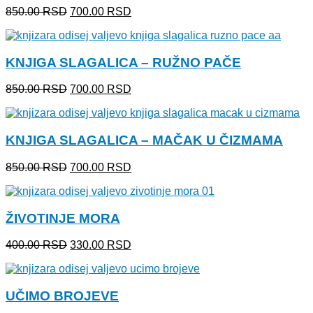
Originalna
Trenutna
850.00
RSD
700.00
RSD
cena
cena
je
je:
bila:
700.00 RSD.
KNJIGA SLAGALICA – RUŽNO PAČE
850.00 RSD.
Originalna
Trenutna
850.00
RSD
700.00
RSD
cena
cena
je
je:
bila:
700.00 RSD.
KNJIGA SLAGALICA – MAČAK U ČIZMAMA
850.00 RSD.
Originalna
Trenutna
850.00
RSD
700.00
RSD
cena
cena
je
je:
bila:
700.00 RSD.
ŽIVOTINJE MORA
850.00 RSD.
Originalna
Trenutna
400.00
RSD
330.00
RSD
cena
cena
je
je:
bila:
330.00 RSD.
UČIMO BROJEVE
400.00 RSD.