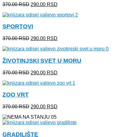
Originalna
Trenutna
370.00
RSD
290.00
RSD
cena
cena
je
je:
bila:
290.00 RSD.
SPORTOVI
370.00 RSD.
Originalna
Trenutna
370.00
RSD
290.00
RSD
cena
cena
je
je:
bila:
290.00 RSD.
ŽIVOTINJSKI SVET U MORU
370.00 RSD.
Originalna
Trenutna
370.00
RSD
290.00
RSD
cena
cena
je
je:
bila:
290.00 RSD.
ZOO VRT
370.00 RSD.
Originalna
Trenutna
370.00
RSD
290.00
RSD
cena
cena
je
je:
bila:
290.00 RSD.
370.00 RSD.
GRADILIŠTE