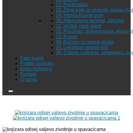
27. Publicistika
28. Žene koje su stvarale istoriju (Vo
29. Istorija Ravne gore
30. Alternativno lečenje, zdravlje
31. Vežbe, joga, sport
32. Priručnici, poljoprivreda, pčelars
33. Kuvari
34. Rečnici za strane jezike
35. Leksikoni stranih reči
36. Crtanje i slikanje, arhitektura, u
Kako kupiti
Pratite isporuku
Iznos poštarine
Kontakt
O nama