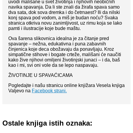
uvodi mališane u svet životinja i njihovih neobičnih
navika spavanja. Da li ste znali da žirafa spava samo
dva sata, dok sova dremka i do četrnaest? Ili da nilski
konj spava pod vodom, a miš je budan noću? Svaka
stranica otkriva novu zanimljivost, uz rimu koja se lako
pamti i ilustracije koje bude maštu.
Ova šarena slikovnica idealna je za čitanje pred
spavanje – nežna, edukativna i puna zabavnih
činjenica koje deca obožavaju da ponavljaju. Kroz
simpatične stihove i bogate crteže, mališani će naučiti
kako žive njihovi omiljeni životinjski junaci – i da, baš
kao i mi, svi oni vole da se lepo naspavaju.
ŽIVOTINJE U SPAVAĆICAMA
Pogledajte i našu stranicu online knjižara Vesela knjiga
Valjevo na
Facebook strani.
Ostale knjiga istih oznaka: