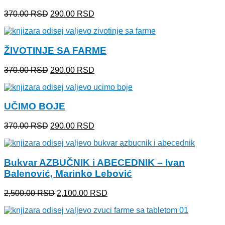
Originalna
Trenutna
370.00
RSD
290.00
RSD
cena
cena
je
je:
bila:
290.00 RSD.
ŽIVOTINJE SA FARME
370.00 RSD.
Originalna
Trenutna
370.00
RSD
290.00
RSD
cena
cena
je
je:
bila:
290.00 RSD.
UČIMO BOJE
370.00 RSD.
Originalna
Trenutna
370.00
RSD
290.00
RSD
cena
cena
je
je:
bila:
290.00 RSD.
Bukvar AZBUČNIK i ABECEDNIK – Ivan
370.00 RSD.
Balenović, Marinko Lebović
Originalna
Trenutna
2,500.00
RSD
2,100.00
RSD
cena
cena
je
je:
bila:
2,100.00 RSD.