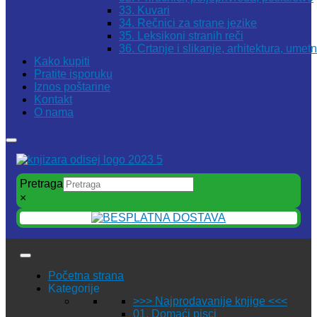
33. Kuvari
34. Rečnici za strane jezike
35. Leksikoni stranih reči
36. Crtanje i slikanje, arhitektura, umet
Kako kupiti
Pratite isporuku
Iznos poštarine
Kontakt
O nama
Pretraga
×
Početna strana
Kategorije
>>> Najprodavanije knjige <<<
01. Domaći pisci