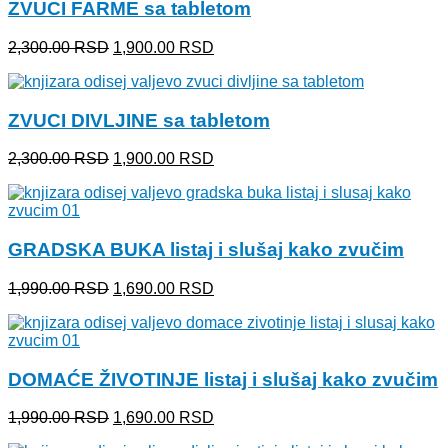
ZVUCI FARME sa tabletom
2,500.00 RSD.
Originalna
Trenutna
2,300.00
RSD
1,900.00
RSD
cena
cena
je
je:
bila:
1,900.00 RSD.
ZVUCI DIVLJINE sa tabletom
2,300.00 RSD.
Originalna
Trenutna
2,300.00
RSD
1,900.00
RSD
cena
cena
je
je:
bila:
1,900.00 RSD.
2,300.00 RSD.
GRADSKA BUKA listaj i slušaj kako zvučim
Originalna
Trenutna
1,990.00
RSD
1,690.00
RSD
cena
cena
je
je:
bila:
1,690.00 RSD.
1,990.00 RSD.
DOMAĆE ŽIVOTINJE listaj i slušaj kako zvučim
Originalna
Trenutna
1,990.00
RSD
1,690.00
RSD
cena
cena