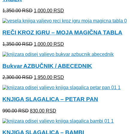
Originalna
Trenutna
1,350.00
RSD
1,000.00
RSD
cena
cena
je
je:
bila:
1,000.00 RSD.
REČI KROZ IGRU – MOJA MAGIČNA TABLA
1,350.00 RSD.
Originalna
Trenutna
1,350.00
RSD
1,000.00
RSD
cena
cena
je
je:
bila:
1,000.00 RSD.
Bukvar AZBUČNIK / ABECEDNIK
1,350.00 RSD.
Originalna
Trenutna
2,300.00
RSD
1,950.00
RSD
cena
cena
je
je:
bila:
1,950.00 RSD.
KNJIGA SLAGALICA – PETAR PAN
2,300.00 RSD.
Originalna
Trenutna
990.00
RSD
830.00
RSD
cena
cena
je
je:
bila:
830.00 RSD.
KNJIGA SLAGALICA – BAMBI
990.00 RSD.