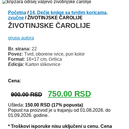
Početna
/
14. Dečje knjige sa tvrdim koricama,
zvučne
/ ŽIVOTINJSKE ČAROLIJE
ŽIVOTINJSKE ČAROLIJE
grupa autora
Br. strana:
22
Povez:
Tvrd, oborene ivice, pun kolor
Format:
16×17 cm, ćirilica
Edicija:
Karton slikovnice
Odlomak knjige
Cena:
Originalna
Trenutna
750.00
RSD
900.00
RSD
cena
cena
je
je:
Ušteda:
150.00
RSD
(17% popusta)
Popust na proizvod je u trajanju od 01.08.2026. do
bila:
750.00 RSD.
01.09.2026. godine.
900.00 RSD.
* Troškovi isporuke nisu uključeni u cenu. Cena