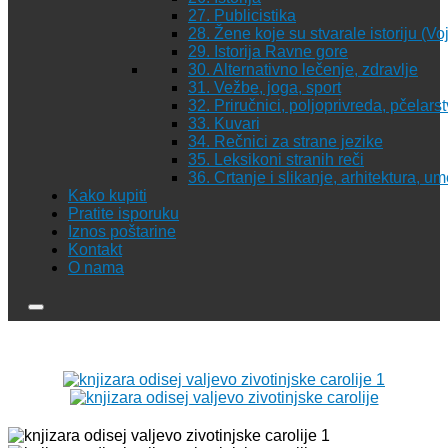
27. Publicistika
28. Žene koje su stvarale istoriju (Vo
29. Istorija Ravne gore
30. Alternativno lečenje, zdravlje
31. Vežbe, joga, sport
32. Priručnici, poljoprivreda, pčelars
33. Kuvari
34. Rečnici za strane jezike
35. Leksikoni stranih reči
36. Crtanje i slikanje, arhitektura, u
Kako kupiti
Pratite isporuku
Iznos poštarine
Kontakt
O nama