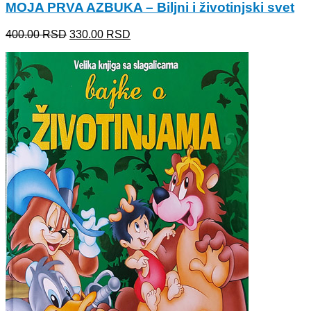
MOJA PRVA AZBUKA – Biljni i životinjski svet
Originalna
Trenutna
400.00
RSD
330.00
RSD
cena
cena
je
je:
bila:
330.00 RSD.
400.00 RSD.