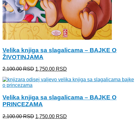
Velika knjiga sa slagalicama – BAJKE O
ŽIVOTINJAMA
Originalna
Trenutna
2,100.00
RSD
1,750.00
RSD
cena
cena
je
je:
bila:
1,750.00 RSD.
2,100.00 RSD.
Velika knjiga sa slagalicama – BAJKE O
PRINCEZAMA
Originalna
Trenutna
2,100.00
RSD
1,750.00
RSD
cena
cena
je
je:
bila:
1,750.00 RSD.
2,100.00 RSD.