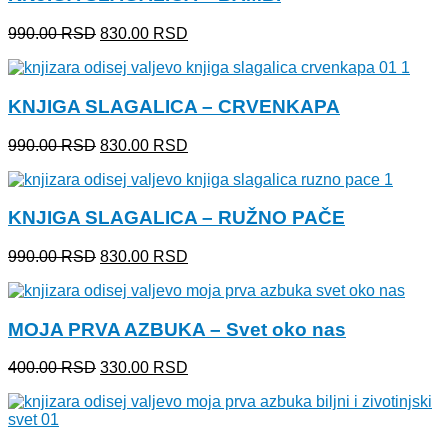
Originalna
Trenutna
990.00
RSD
830.00
RSD
cena
cena
je
je:
bila:
830.00 RSD.
KNJIGA SLAGALICA – CRVENKAPA
990.00 RSD.
Originalna
Trenutna
990.00
RSD
830.00
RSD
cena
cena
je
je:
bila:
830.00 RSD.
KNJIGA SLAGALICA – RUŽNO PAČE
990.00 RSD.
Originalna
Trenutna
990.00
RSD
830.00
RSD
cena
cena
je
je:
bila:
830.00 RSD.
MOJA PRVA AZBUKA – Svet oko nas
990.00 RSD.
Originalna
Trenutna
400.00
RSD
330.00
RSD
cena
cena
je
je:
bila:
330.00 RSD.
400.00 RSD.