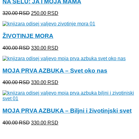
NA SELU: JA I MOJA MAMA
1,200.00 RSD.
Originalna
Trenutna
320.00
RSD
250.00
RSD
cena
cena
je
je:
bila:
250.00 RSD.
ŽIVOTINJE MORA
320.00 RSD.
Originalna
Trenutna
400.00
RSD
330.00
RSD
cena
cena
je
je:
bila:
330.00 RSD.
MOJA PRVA AZBUKA – Svet oko nas
400.00 RSD.
Originalna
Trenutna
400.00
RSD
330.00
RSD
cena
cena
je
je:
bila:
330.00 RSD.
400.00 RSD.
MOJA PRVA AZBUKA – Biljni i životinjski svet
Originalna
Trenutna
400.00
RSD
330.00
RSD
cena
cena
je
je: