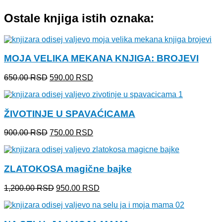
Ostale knjiga istih oznaka:
MOJA VELIKA MEKANA KNJIGA: BROJEVI
Originalna
Trenutna
650.00
RSD
590.00
RSD
cena
cena
je
je:
bila:
590.00 RSD.
ŽIVOTINJE U SPAVAĆICAMA
650.00 RSD.
Originalna
Trenutna
900.00
RSD
750.00
RSD
cena
cena
je
je:
bila:
750.00 RSD.
ZLATOKOSA magične bajke
900.00 RSD.
Originalna
Trenutna
1,200.00
RSD
950.00
RSD
cena
cena
je
je:
bila:
950.00 RSD.