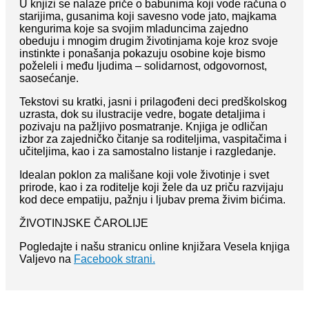
U knjizi se nalaze priče o babunima koji vode računa o
starijima, gusanima koji savesno vode jato, majkama
kengurima koje sa svojim mladuncima zajedno
obeduju i mnogim drugim životinjama koje kroz svoje
instinkte i ponašanja pokazuju osobine koje bismo
poželeli i među ljudima – solidarnost, odgovornost,
saosećanje.
Tekstovi su kratki, jasni i prilagođeni deci predškolskog
uzrasta, dok su ilustracije vedre, bogate detaljima i
pozivaju na pažljivo posmatranje. Knjiga je odličan
izbor za zajedničko čitanje sa roditeljima, vaspitačima i
učiteljima, kao i za samostalno listanje i razgledanje.
Idealan poklon za mališane koji vole životinje i svet
prirode, kao i za roditelje koji žele da uz priču razvijaju
kod dece empatiju, pažnju i ljubav prema živim bićima.
ŽIVOTINJSKE ČAROLIJE
Pogledajte i našu stranicu online knjižara Vesela knjiga
Valjevo na
Facebook strani.