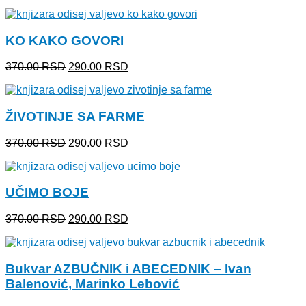
cena
cena
je
je:
bila:
290.00 RSD.
KO KAKO GOVORI
370.00 RSD.
Originalna
Trenutna
370.00
RSD
290.00
RSD
cena
cena
je
je:
bila:
290.00 RSD.
ŽIVOTINJE SA FARME
370.00 RSD.
Originalna
Trenutna
370.00
RSD
290.00
RSD
cena
cena
je
je:
bila:
290.00 RSD.
UČIMO BOJE
370.00 RSD.
Originalna
Trenutna
370.00
RSD
290.00
RSD
cena
cena
je
je:
bila:
290.00 RSD.
Bukvar AZBUČNIK i ABECEDNIK – Ivan
370.00 RSD.
Balenović, Marinko Lebović