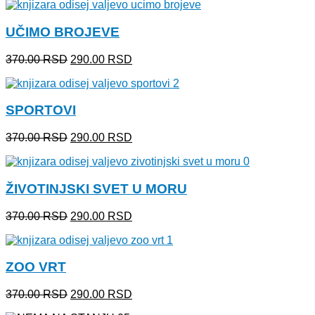
je
je:
bila:
330.00 RSD.
UČIMO BROJEVE
400.00 RSD.
Originalna
Trenutna
370.00
RSD
290.00
RSD
cena
cena
je
je:
bila:
290.00 RSD.
SPORTOVI
370.00 RSD.
Originalna
Trenutna
370.00
RSD
290.00
RSD
cena
cena
je
je:
bila:
290.00 RSD.
ŽIVOTINJSKI SVET U MORU
370.00 RSD.
Originalna
Trenutna
370.00
RSD
290.00
RSD
cena
cena
je
je:
bila:
290.00 RSD.
ZOO VRT
370.00 RSD.
Originalna
Trenutna
370.00
RSD
290.00
RSD
cena
cena