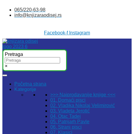
Skočite
065/220-63-98
na
info@knjizaraodisej.rs
sadržaj
Facebook-f
Instagram
Pretraga
×
Početna strana
Kategorije
>>> Najprodavanije knjige <<<
01. Domaći pisci
02. Vladika Nikolaj Velimirović
03. Vladeta Jerotić
04. Otac Tadej
05. Patrijarh Pavle
06. Strani pisci
07. Klasici