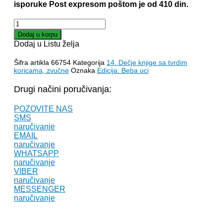
isporuke Post expresom poštom je od 410 din.
ŽIVOTINJSKE
ČAROLIJE
Dodaj u korpu
količina
Dodaj u Listu želja
Šifra artikla
66754
Kategorija
14. Dečje knjige sa tvrdim
koricama, zvučne
Oznaka
Edicija: Beba uci
Drugi načini poručivanja:
POZOVITE NAS
SMS
naručivanje
EMAIL
naručivanje
WHATSAPP
naručivanje
VIBER
naručivanje
MESSENGER
naručivanje