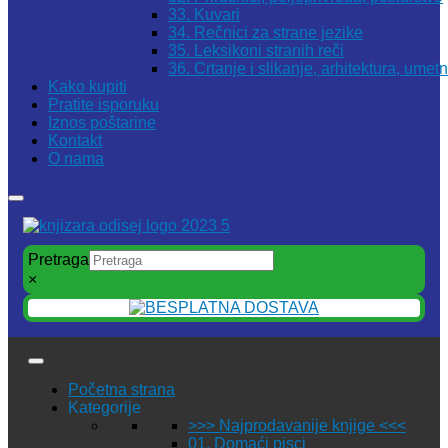
33. Kuvari
34. Rečnici za strane jezike
35. Leksikoni stranih reči
36. Crtanje i slikanje, arhitektura, umet
Kako kupiti
Pratite isporuku
Iznos poštarine
Kontakt
O nama
Pretraga
×
Početna strana
Kategorije
>>> Najprodavanije knjige <<<
01. Domaći pisci