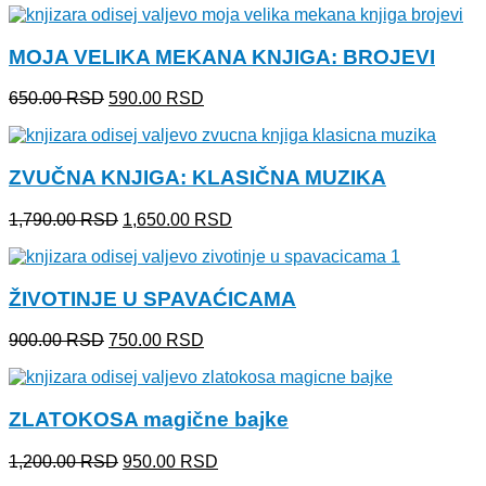
MOJA VELIKA MEKANA KNJIGA: BROJEVI
Originalna
Trenutna
650.00
RSD
590.00
RSD
cena
cena
je
je:
bila:
590.00 RSD.
ZVUČNA KNJIGA: KLASIČNA MUZIKA
650.00 RSD.
Originalna
Trenutna
1,790.00
RSD
1,650.00
RSD
cena
cena
je
je:
bila:
1,650.00 RSD.
ŽIVOTINJE U SPAVAĆICAMA
1,790.00 RSD.
Originalna
Trenutna
900.00
RSD
750.00
RSD
cena
cena
je
je:
bila:
750.00 RSD.
ZLATOKOSA magične bajke
900.00 RSD.
Originalna
Trenutna
1,200.00
RSD
950.00
RSD
cena
cena