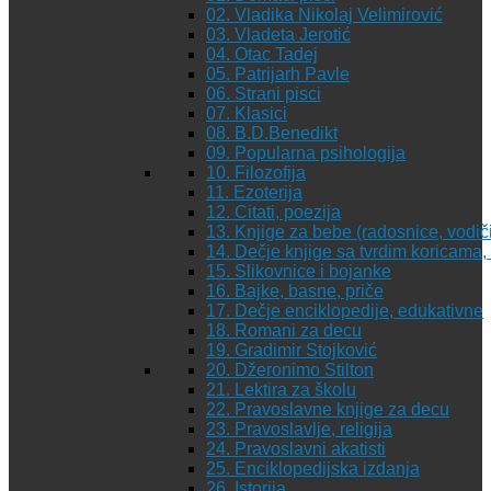
02. Vladika Nikolaj Velimirović
03. Vladeta Jerotić
04. Otac Tadej
05. Patrijarh Pavle
06. Strani pisci
07. Klasici
08. B.D.Benedikt
09. Popularna psihologija
10. Filozofija
11. Ezoterija
12. Citati, poezija
13. Knjige za bebe (radosnice, vodiči
14. Dečje knjige sa tvrdim koricama
15. Slikovnice i bojanke
16. Bajke, basne, priče
17. Dečje enciklopedije, edukativne
18. Romani za decu
19. Gradimir Stojković
20. Džeronimo Stilton
21. Lektira za školu
22. Pravoslavne knjige za decu
23. Pravoslavlje, religija
24. Pravoslavni akatisti
25. Enciklopedijska izdanja
26. Istorija