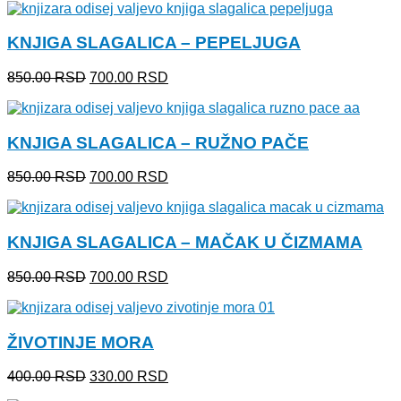
je
je:
bila:
700.00 RSD.
KNJIGA SLAGALICA – PEPELJUGA
850.00 RSD.
Originalna
Trenutna
850.00
RSD
700.00
RSD
cena
cena
je
je:
bila:
700.00 RSD.
KNJIGA SLAGALICA – RUŽNO PAČE
850.00 RSD.
Originalna
Trenutna
850.00
RSD
700.00
RSD
cena
cena
je
je:
bila:
700.00 RSD.
KNJIGA SLAGALICA – MAČAK U ČIZMAMA
850.00 RSD.
Originalna
Trenutna
850.00
RSD
700.00
RSD
cena
cena
je
je:
bila:
700.00 RSD.
ŽIVOTINJE MORA
850.00 RSD.
Originalna
Trenutna
400.00
RSD
330.00
RSD
cena
cena