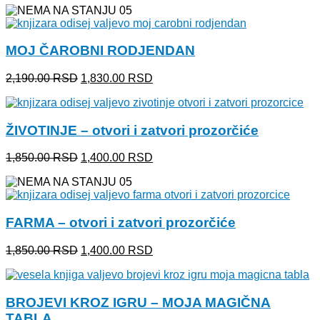
je
je:
bila:
2,100.00 RSD.
2,390.00 RSD.
MOJ ČAROBNI RODJENDAN
Originalna
Trenutna
2,190.00
RSD
1,830.00
RSD
cena
cena
je
je:
bila:
1,830.00 RSD.
ŽIVOTINJE – otvori i zatvori prozorčiće
2,190.00 RSD.
Originalna
Trenutna
1,850.00
RSD
1,400.00
RSD
cena
cena
je
je:
bila:
1,400.00 RSD.
1,850.00 RSD.
FARMA – otvori i zatvori prozorčiće
Originalna
Trenutna
1,850.00
RSD
1,400.00
RSD
cena
cena
je
je:
bila:
1,400.00 RSD.
BROJEVI KROZ IGRU – MOJA MAGIČNA
1,850.00 RSD.
TABLA