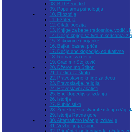
08. B.D.Benedikt
09. Popularna psihologija
10. Filozofija
11. Ezoterija
12. Citati, poezija
13. Knjige za bebe (radosnice, vodiči, k
14. Dečje knjige sa tvrdim koricama, z
15. Slikovnice i bojanke
16. Bajke, basne, priče
17. Dečje enciklopedije, edukativne
18. Romani za decu
19. Gradimir Stojković
20. Džeronimo Stilton
21. Lektira za školu
22. Pravoslavne knjige za decu
23. Pravoslavlje, religija
24. Pravoslavni akatisti
25. Enciklopedijska izdanja
26. Istorija
27. Publicistika
28. Žene koje su stvarale istoriju (Vojis
29. Istorija Ravne gore
30. Alternativno lečenje, zdravlje
31. Vežbe, joga, sport
32. Priručnici, poljoprivreda, pčelarstvo