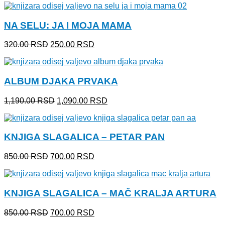
je
je:
bila:
950.00 RSD.
NA SELU: JA I MOJA MAMA
1,200.00 RSD.
Originalna
Trenutna
320.00
RSD
250.00
RSD
cena
cena
je
je:
bila:
250.00 RSD.
ALBUM DJAKA PRVAKA
320.00 RSD.
Originalna
Trenutna
1,190.00
RSD
1,090.00
RSD
cena
cena
je
je:
bila:
1,090.00 RSD.
KNJIGA SLAGALICA – PETAR PAN
1,190.00 RSD.
Originalna
Trenutna
850.00
RSD
700.00
RSD
cena
cena
je
je:
bila:
700.00 RSD.
KNJIGA SLAGALICA – MAČ KRALJA ARTURA
850.00 RSD.
Originalna
Trenutna
850.00
RSD
700.00
RSD
cena
cena