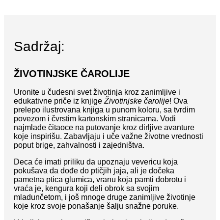
Sadržaj:
ŽIVOTINJSKE ČAROLIJE
Uronite u čudesni svet životinja kroz zanimljive i
edukativne priče iz knjige
Životinjske čarolije
! Ova
prelepo ilustrovana knjiga u punom koloru, sa tvrdim
povezom i čvrstim kartonskim stranicama. Vodi
najmlađe čitaoce na putovanje kroz dirljive avanture
koje inspirišu. Zabavljaju i uče važne životne vrednosti
poput brige, zahvalnosti i zajedništva.
Deca će imati priliku da upoznaju vevericu koja
pokušava da dođe do ptičjih jaja, ali je dočeka
pametna ptica glumica, vranu koja pamti dobrotu i
vraća je, kengura koji deli obrok sa svojim
mladunčetom, i još mnoge druge zanimljive životinje
koje kroz svoje ponašanje šalju snažne poruke.