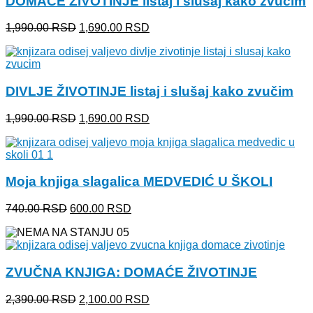
DOMAĆE ŽIVOTINJE listaj i slušaj kako zvučim
Originalna
Trenutna
1,990.00
RSD
1,690.00
RSD
cena
cena
je
je:
bila:
1,690.00 RSD.
1,990.00 RSD.
DIVLJE ŽIVOTINJE listaj i slušaj kako zvučim
Originalna
Trenutna
1,990.00
RSD
1,690.00
RSD
cena
cena
je
je:
bila:
1,690.00 RSD.
1,990.00 RSD.
Moja knjiga slagalica MEDVEDIĆ U ŠKOLI
Originalna
Trenutna
740.00
RSD
600.00
RSD
cena
cena
je
je:
bila:
600.00 RSD.
740.00 RSD.
ZVUČNA KNJIGA: DOMAĆE ŽIVOTINJE
Originalna
Trenutna
2,390.00
RSD
2,100.00
RSD
cena
cena