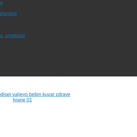
je
čelarstvo
ura, umetnost