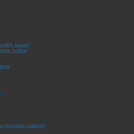
vodiči, kuvari)
icama, zvučne
tivne
u
ju (Vojislava Latković)