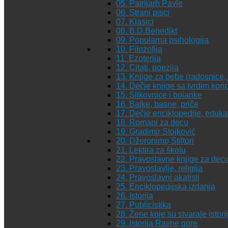
05. Patrijarh Pavle
06. Strani pisci
07. Klasici
08. B.D.Benedikt
09. Popularna psihologija
10. Filozofija
11. Ezoterija
12. Citati, poezija
13. Knjige za bebe (radosnice, 
14. Dečje knjige sa tvrdim kor
15. Slikovnice i bojanke
16. Bajke, basne, priče
17. Dečje enciklopedije, eduka
18. Romani za decu
19. Gradimir Stojković
20. Džeronimo Stilton
21. Lektira za školu
22. Pravoslavne knjige za dec
23. Pravoslavlje, religija
24. Pravoslavni akatisti
25. Enciklopedijska izdanja
26. Istorija
27. Publicistika
28. Žene koje su stvarale istori
29. Istorija Ravne gore