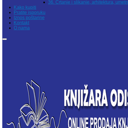
36. Crtanje i slikanje, arhitektura, umet
Kako kupiti
Pratite isporuku
Iznos poštarine
Kontakt
O nama