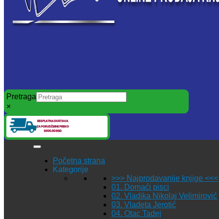
Pretraga
×
Početna strana
Kategorije
>>> Najprodavanije knjige <<<
01. Domaći pisci
02. Vladika Nikolaj Velimirović
03. Vladeta Jerotić
04. Otac Tadej