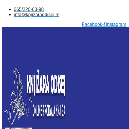
Skočite
065/220-63-98
na
info@knjizaraodisej.rs
sadržaj
Facebook-f
Instagram