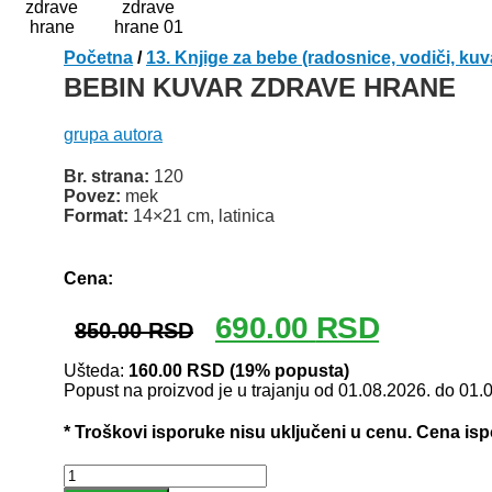
Početna
/
13. Knjige za bebe (radosnice, vodiči, kuv
BEBIN KUVAR ZDRAVE HRANE
grupa autora
Br. strana:
120
Povez:
mek
Format:
14×21 cm, latinica
Odlomak knjige
Cena:
Originalna
Trenutna
690.00
RSD
850.00
RSD
cena
cena
je
je:
Ušteda:
160.00
RSD
(19% popusta)
Popust na proizvod je u trajanju od 01.08.2026. do 01.
bila:
690.00 RSD
850.00 RSD.
* Troškovi isporuke nisu uključeni u cenu. Cena is
BEBIN