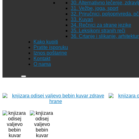
30. Alternativno lečenje, zdravl
31. Vežbe, joga, sport
32. Priručnici, poljoprivreda, p
33. Kuvari
34. Rečnici za strane jezike
35. Leksikoni stranih reči
36. Crtanje i slikanje, arhitekt
Kako kupiti
Pratite isporuku
Iznos poštarine
Kontakt
O nama