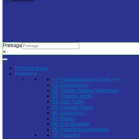
Pretraga
×
Početna strana
Kategorije
>>> Najprodavanije knjige <<<
01. Domaći pisci
02. Vladika Nikolaj Velimirović
03. Vladeta Jerotić
04. Otac Tadej
05. Patrijarh Pavle
06. Strani pisci
07. Klasici
08. B.D.Benedikt
09. Popularna psihologija
10. Filozofija