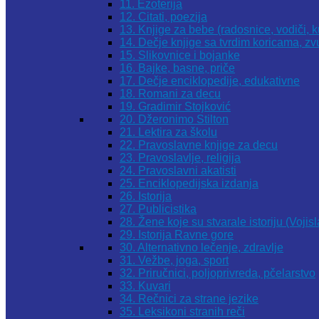
11. Ezoterija
12. Citati, poezija
13. Knjige za bebe (radosnice, vodiči, k
14. Dečje knjige sa tvrdim koricama, z
15. Slikovnice i bojanke
16. Bajke, basne, priče
17. Dečje enciklopedije, edukativne
18. Romani za decu
19. Gradimir Stojković
20. Džeronimo Stilton
21. Lektira za školu
22. Pravoslavne knjige za decu
23. Pravoslavlje, religija
24. Pravoslavni akatisti
25. Enciklopedijska izdanja
26. Istorija
27. Publicistika
28. Žene koje su stvarale istoriju (Vojis
29. Istorija Ravne gore
30. Alternativno lečenje, zdravlje
31. Vežbe, joga, sport
32. Priručnici, poljoprivreda, pčelarstvo
33. Kuvari
34. Rečnici za strane jezike
35. Leksikoni stranih reči