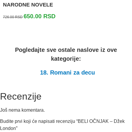
NARODNE NOVELE
Originalna
Trenutna
650.00
RSD
726.00
RSD
cena
cena
je
je:
bila:
650.00 RSD.
726.00 RSD.
Pogledajte sve ostale naslove iz ove
kategorije:
18. Romani za decu
Recenzije
Još nema komentara.
Budite prvi koji će napisati recenziju “BELI OČNJAK – Džek
London”