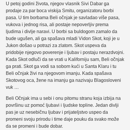
U petoj godini života, njegov vlasnik Sivi Dabar ga
prodaje za par boca viskija Smitu, organizatoru borbi
pasa. U tim borbama Beli očnjak je savladao više pasa,
vukova i jednog risa, ali postaje nepoverljiv prema
ljudima i divlje naravi. U borbi sa buldogom zamalo da
bude ugušen, ali ga spašava mladi Vidon Skot, koji je u
Jukon došao u potrazi za zlatom. Skot uspeva da
pridobije njegovo poverenje i ljubav i postaju nerazdvojni.
Kada Skot odluči da se vrati u Kaliforniju sam, Beli očnjak
ga prati. Skot ga vodi sa sobom kući u Santa Klaru i tu
Beli očnjak živi na njegovom imanju. Kada spašava
Skotovog oca, žene na imanju ga nazivaju Blagosloveni
vuk …
Beli Očnjak ima u sebi i onu pitomu stranu koja izbija na
površinu uz pomoć ljubavi i ljudske topline. Jedan divlji
pas je uz nesebičnu ljubav i prijateljstvo uspeo da
promeni svoju prirodu i time daje pouku da svako može
da se promeni i bude dobar.