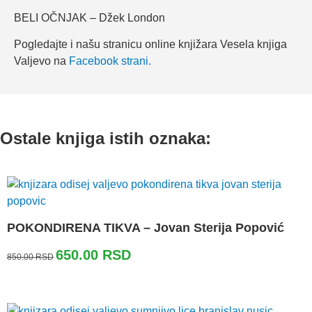
BELI OČNJAK – Džek London
Pogledajte i našu stranicu online knjižara Vesela knjiga
Valjevo na
Facebook strani.
Ostale knjiga istih oznaka:
POKONDIRENA TIKVA – Jovan Sterija Popović
Originalna
Trenutna
650.00
RSD
850.00
RSD
cena
cena
je
je:
bila:
650.00 RSD.
850.00 RSD.