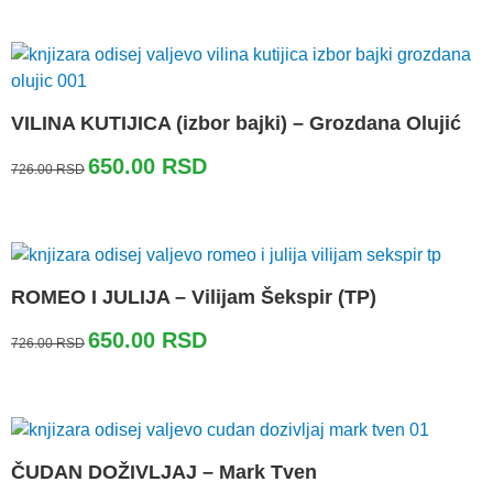
bila:
650.00 RSD.
726.00 RSD.
VILINA KUTIJICA (izbor bajki) – Grozdana Olujić
Originalna
Trenutna
650.00
RSD
726.00
RSD
cena
cena
je
je:
bila:
650.00 RSD.
726.00 RSD.
ROMEO I JULIJA – Vilijam Šekspir (TP)
Originalna
Trenutna
650.00
RSD
726.00
RSD
cena
cena
je
je:
bila:
650.00 RSD.
726.00 RSD.
ČUDAN DOŽIVLJAJ – Mark Tven