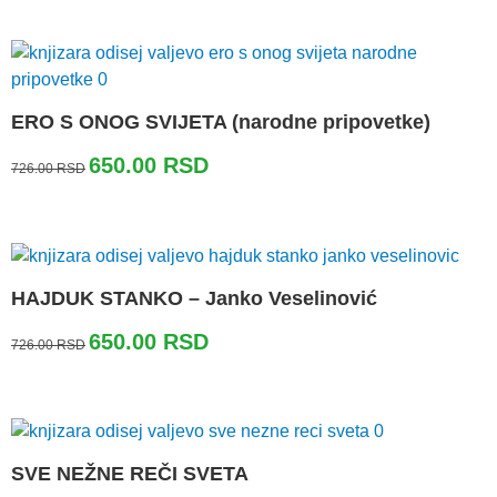
bila:
650.00 RSD.
726.00 RSD.
ERO S ONOG SVIJETA (narodne pripovetke)
Originalna
Trenutna
650.00
RSD
726.00
RSD
cena
cena
je
je:
bila:
650.00 RSD.
726.00 RSD.
HAJDUK STANKO – Janko Veselinović
Originalna
Trenutna
650.00
RSD
726.00
RSD
cena
cena
je
je:
bila:
650.00 RSD.
726.00 RSD.
SVE NEŽNE REČI SVETA