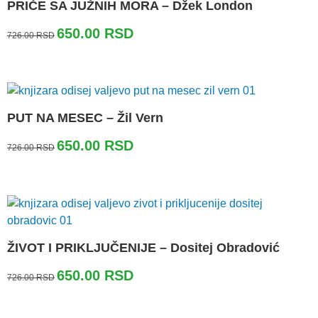
PRIČE SA JUŽNIH MORA – Džek London
Originalna
Trenutna
650.00
RSD
726.00
RSD
cena
cena
je
je:
bila:
650.00 RSD.
726.00 RSD.
PUT NA MESEC – Žil Vern
Originalna
Trenutna
650.00
RSD
726.00
RSD
cena
cena
je
je:
bila:
650.00 RSD.
726.00 RSD.
ŽIVOT I PRIKLJUČENIJE – Dositej Obradović
Originalna
Trenutna
650.00
RSD
726.00
RSD
cena
cena
je
je:
bila:
650.00 RSD.