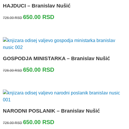
HAJDUCI – Branislav Nušić
Originalna
Trenutna
650.00
RSD
726.00
RSD
cena
cena
je
je:
bila:
650.00 RSD.
726.00 RSD.
GOSPODJA MINISTARKA – Branislav Nušić
Originalna
Trenutna
650.00
RSD
726.00
RSD
cena
cena
je
je:
bila:
650.00 RSD.
726.00 RSD.
NARODNI POSLANIK – Branislav Nušić
Originalna
Trenutna
650.00
RSD
726.00
RSD
cena
cena