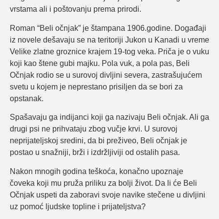
vrstama ali i poštovanju prema prirodi.
Roman “Beli očnjak” je štampana 1906.godine. Događaji
iz novele dešavaju se na teritoriji Jukon u Kanadi u vreme
Velike zlatne groznice krajem 19-tog veka. Priča je o vuku
koji kao štene gubi majku. Pola vuk, a pola pas, Beli
Očnjak rodio se u surovoj divljini severa, zastrašujućem
svetu u kojem je neprestano prisiljen da se bori za
opstanak.
Spašavaju ga indijanci koji ga nazivaju Beli očnjak. Ali ga
drugi psi ne prihvataju zbog vučje krvi. U surovoj
neprijateljskoj sredini, da bi preživeo, Beli očnjak je
postao u snažniji, brži i izdržljiviji od ostalih pasa.
Nakon mnogih godina teškoća, konačno upoznaje
čoveka koji mu pruža priliku za bolji život. Da li će Beli
Očnjak uspeti da zaboravi svoje navike stečene u divljini
uz pomoć ljudske topline i prijateljstva?