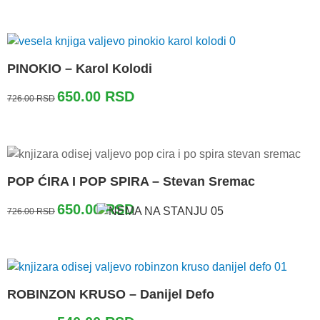
je
je:
bila:
650.00 RSD.
726.00 RSD.
PINOKIO – Karol Kolodi
Originalna
Trenutna
650.00
RSD
726.00
RSD
cena
cena
je
je:
bila:
650.00 RSD.
726.00 RSD.
POP ĆIRA I POP SPIRA – Stevan Sremac
Originalna
Trenutna
650.00
RSD
726.00
RSD
cena
cena
je
je:
bila:
650.00 RSD.
726.00 RSD.
ROBINZON KRUSO – Danijel Defo
Originalna
Trenutna