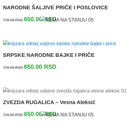
NARODNE ŠALJIVE PRIČE I POSLOVICE
Originalna
Trenutna
650.00
RSD
726.00
RSD
cena
cena
je
je:
bila:
650.00 RSD.
726.00 RSD.
SRPSKE NARODNE BAJKE I PRIČE
Originalna
Trenutna
650.00
RSD
726.00
RSD
cena
cena
je
je:
bila:
650.00 RSD.
726.00 RSD.
ZVEZDA RUGALICA – Vesna Aleksić
Originalna
Trenutna
650.00
RSD
726.00
RSD
cena
cena
je
je:
bila:
650.00 RSD.
726.00 RSD.