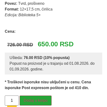
Povez:
Tvrd, prošiveno
Format:
12×17,5 cm, ćirilica
Edicija: Biblioteka 5+
Odlomak knjige
Cena:
Originalna
Trenutna
650.00
RSD
726.00
RSD
cena
cena
je
je:
Ušteda:
76.00
RSD
(10% popusta)
Popust na proizvod je u trajanju od 01.08.2026. do
bila:
650.00 RSD.
01.09.2026. godine.
726.00 RSD.
* Troškovi isporuke nisu uključeni u cenu. Cena
isporuke Post expresom poštom je od 410 din.
BELI
Dodaj u korpu
OČNJAK
-