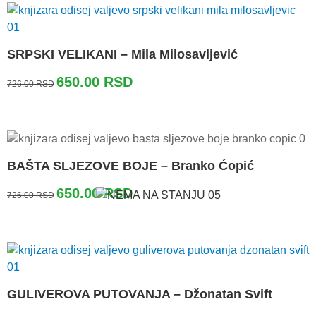
SRPSKI VELIKANI – Mila Milosavljević
Originalna
Trenutna
650.00
RSD
726.00
RSD
cena
cena
je
je:
bila:
650.00 RSD.
726.00 RSD.
BAŠTA SLJEZOVE BOJE – Branko Ćopić
Originalna
Trenutna
650.00
RSD
726.00
RSD
cena
cena
je
je:
bila:
650.00 RSD.
726.00 RSD.
GULIVEROVA PUTOVANJA – Džonatan Svift