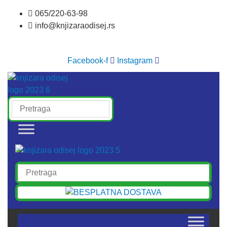
Skočite
065/220-63-98
na
info@knjizaraodisej.rs
sadržaj
Facebook-f
Instagram