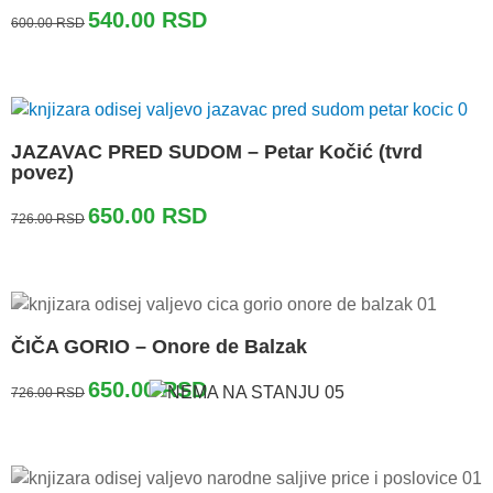
Originalna
Trenutna
540.00
RSD
600.00
RSD
cena
cena
je
je:
bila:
540.00 RSD.
600.00 RSD.
JAZAVAC PRED SUDOM – Petar Kočić (tvrd
povez)
Originalna
Trenutna
650.00
RSD
726.00
RSD
cena
cena
je
je:
bila:
650.00 RSD.
726.00 RSD.
ČIČA GORIO – Onore de Balzak
Originalna
Trenutna
650.00
RSD
726.00
RSD
cena
cena
je
je:
bila:
650.00 RSD.
726.00 RSD.