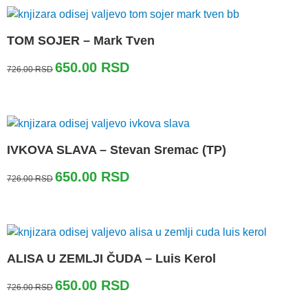
726.00 RSD.
TOM SOJER – Mark Tven
Originalna
Trenutna
650.00
RSD
726.00
RSD
cena
cena
je
je:
bila:
650.00 RSD.
726.00 RSD.
IVKOVA SLAVA – Stevan Sremac (TP)
Originalna
Trenutna
650.00
RSD
726.00
RSD
cena
cena
je
je:
bila:
650.00 RSD.
726.00 RSD.
ALISA U ZEMLJI ČUDA – Luis Kerol
Originalna
Trenutna
650.00
RSD
726.00
RSD
cena
cena
je
je: