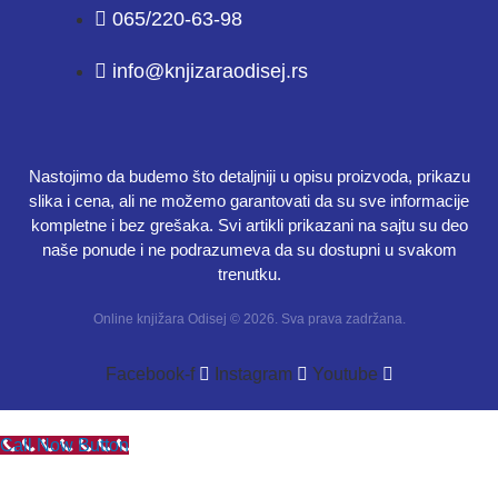
065/220-63-98
info@knjizaraodisej.rs
Nastojimo da budemo što detaljniji u opisu proizvoda, prikazu
slika i cena, ali ne možemo garantovati da su sve informacije
kompletne i bez grešaka. Svi artikli prikazani na sajtu su deo
naše ponude i ne podrazumeva da su dostupni u svakom
trenutku.
Online knjižara Odisej © 2026. Sva prava zadržana.
Facebook-f
Instagram
Youtube
Call Now Button