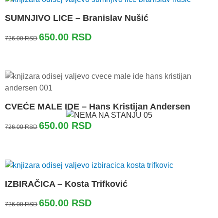
SUMNJIVO LICE – Branislav Nušić
Originalna
Trenutna
650.00
RSD
726.00
RSD
cena
cena
je
je:
bila:
650.00 RSD.
726.00 RSD.
CVEĆE MALE IDE – Hans Kristijan Andersen
Originalna
Trenutna
650.00
RSD
726.00
RSD
cena
cena
je
je:
bila:
650.00 RSD.
726.00 RSD.
IZBIRAČICA – Kosta Trifković
Originalna
Trenutna
650.00
RSD
726.00
RSD
cena
cena
je
je: