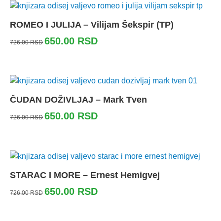
ROMEO I JULIJA – Vilijam Šekspir (TP)
650.00
RSD
726.00
RSD
ČUDAN DOŽIVLJAJ – Mark Tven
650.00
RSD
726.00
RSD
STARAC I MORE – Ernest Hemigvej
650.00
RSD
726.00
RSD