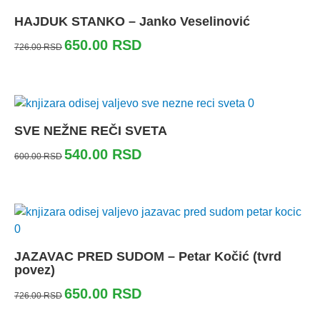
HAJDUK STANKO – Janko Veselinović
650.00
RSD
726.00
RSD
SVE NEŽNE REČI SVETA
540.00
RSD
600.00
RSD
JAZAVAC PRED SUDOM – Petar Kočić (tvrd
povez)
650.00
RSD
726.00
RSD