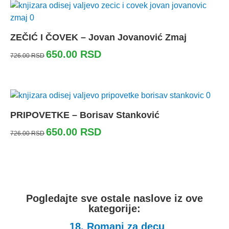
ZEČIĆ I ČOVEK – Jovan Jovanović Zmaj
650.00
RSD
726.00
RSD
PRIPOVETKE – Borisav Stanković
650.00
RSD
726.00
RSD
Pogledajte sve ostale naslove iz ove
kategorije:
18. Romani za decu