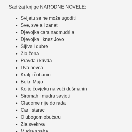
Sadržaj knjige NARODNE NOVELE:
Svijetu se ne može ugoditi
Sve, sve ali zanat
Djevojka cara nadmudrila
Djevojka i knez Jovo
Šljive i đubre
Zla žena
Pravda i krivda
Dva novca
Kralj i čobanin
Bekri Mujo
Ko je čovjeku najveći dušmanin
Siromah i mudra savjeti
Gladome nije do rada
Car i starac
O ubogom obućaru
Zla svekrva
Mudra snaha