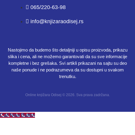
065/220-63-98
info@knjizaraodisej.rs
Nastojimo da budemo što detaljniji u opisu proizvoda, prikazu
slika i cena, ali ne možemo garantovati da su sve informacije
kompletne i bez grešaka. Svi artikli prikazani na sajtu su deo
naše ponude i ne podrazumeva da su dostupni u svakom
trenutku.
Online knjižara Odisej © 2026. Sva prava zadržana.
Call Now Button