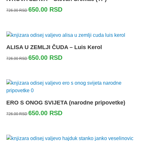
650.00
RSD
726.00
RSD
ALISA U ZEMLJI ČUDA – Luis Kerol
650.00
RSD
726.00
RSD
ERO S ONOG SVIJETA (narodne pripovetke)
650.00
RSD
726.00
RSD