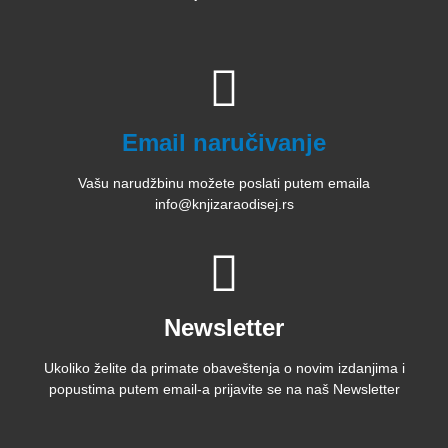
Email naručivanje
Vašu narudžbinu možete poslati putem emaila
info@knjizaraodisej.rs
Newsletter
Ukoliko želite da primate obaveštenja o novim izdanjima i
popustima putem email-a prijavite se na naš Newsletter