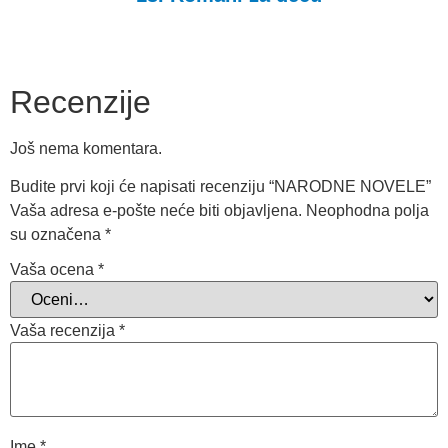
Recenzije
Još nema komentara.
Budite prvi koji će napisati recenziju “NARODNE NOVELE”
Vaša adresa e-pošte neće biti objavljena.
Neophodna polja
su označena
*
Vaša ocena
*
Vaša recenzija
*
Ime
*