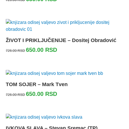
ŽIVOT I PRIKLJUČENIJE – Dositej Obradović
650.00
RSD
726.00
RSD
TOM SOJER – Mark Tven
650.00
RSD
726.00
RSD
IVKOVA SLAVA – Stevan Sremac (TP)