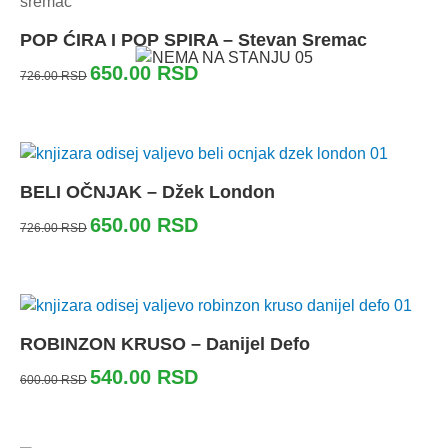
POP ĆIRA I POP SPIRA – Stevan Sremac
650.00
RSD
726.00
RSD
BELI OČNJAK – Džek London
650.00
RSD
726.00
RSD
ROBINZON KRUSO – Danijel Defo
540.00
RSD
600.00
RSD