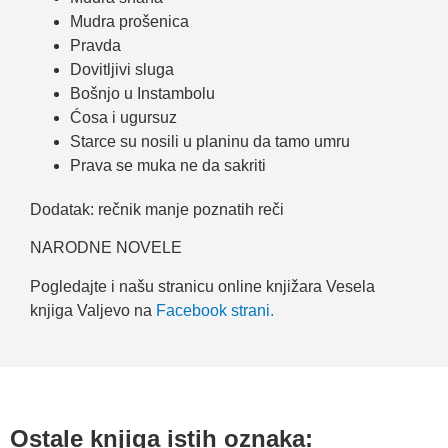
Mudra prošenica
Pravda
Dovitljivi sluga
Bošnjo u Instambolu
Ćosa i ugursuz
Starce su nosili u planinu da tamo umru
Prava se muka ne da sakriti
Dodatak: rečnik manje poznatih reči
NARODNE NOVELE
Pogledajte i našu stranicu online knjižara Vesela
knjiga Valjevo na
Facebook strani.
Ostale knjiga istih oznaka: