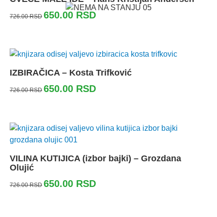
650.00
RSD
726.00
RSD
IZBIRAČICA – Kosta Trifković
650.00
RSD
726.00
RSD
VILINA KUTIJICA (izbor bajki) – Grozdana
Olujić
650.00
RSD
726.00
RSD