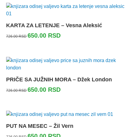
KARTA ZA LETENJE – Vesna Aleksić
650.00
RSD
726.00
RSD
PRIČE SA JUŽNIH MORA – Džek London
650.00
RSD
726.00
RSD
PUT NA MESEC – Žil Vern
650.00
RSD
726.00
RSD