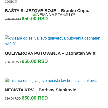
BAŠTA SLJEZOVE BOJE – Branko Ćopić
650.00
RSD
726.00
RSD
GULIVEROVA PUTOVANJA – Džonatan Svift
650.00
RSD
726.00
RSD
NEČISTA KRV – Borisav Stanković
650.00
RSD
726.00
RSD