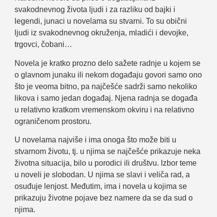
svakodnevnog života ljudi i za razliku od bajki i
legendi, junaci u novelama su stvarni. To su obični
ljudi iz svakodnevnog okruženja, mladići i devojke,
trgovci, čobani…
Novela je kratko prozno delo sažete radnje u kojem se
o glavnom junaku ili nekom događaju govori samo ono
što je veoma bitno, pa najčešće sadrži samo nekoliko
likova i samo jedan događaj. Njena radnja se događa
u relativno kratkom vremenskom okviru i na relativno
ograničenom prostoru.
U novelama najviše i ima onoga što može biti u
stvarnom životu, tj. u njima se najčešće prikazuje neka
životna situacija, bilo u porodici ili društvu. Izbor teme
u noveli je slobodan. U njima se slavi i veliča rad, a
osuđuje lenjost. Međutim, ima i novela u kojima se
prikazuju životne pojave bez namere da se da sud o
njima.