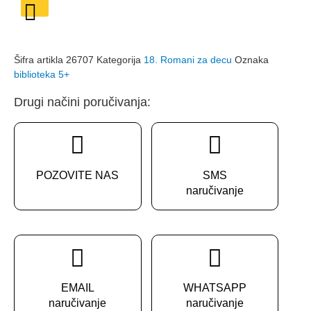
Šifra artikla
26707
Kategorija
18. Romani za decu
Oznaka
biblioteka 5+
Drugi načini poručivanja:
POZOVITE NAS
SMS
naručivanje
EMAIL
WHATSAPP
naručivanje
naručivanje