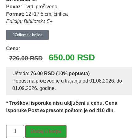
Povez:
Tvrd, prošiveno
Format:
12×17,5 cm, ćirilica
Edicija: Biblioteka 5+
Odlomak knjige
Cena:
650.00
RSD
726.00
RSD
Ušteda:
76.00
RSD
(10% popusta)
Popust na proizvod je u trajanju od 01.08.2026. do
01.09.2026. godine.
* Troškovi isporuke nisu uključeni u cenu. Cena
isporuke Post expresom poštom je od 410 din.
Dodaj u korpu