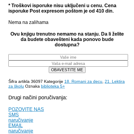
* Troškovi isporuke nisu uključeni u cenu. Cena
isporuke Post expresom poštom je od 410 din.
Nema na zalihama
Ovu knjigu trenutno nemamo na stanju. Da li želite
da budete obavešteni kada ponovo bude
dostupna?
OBAVESTITE ME
Šifra artikla
36097
Kategorije
18. Romani za decu
,
21. Lektira
za školu
Oznaka
biblioteka 5+
Drugi načini poručivanja:
POZOVITE NAS
SMS
naručivanje
EMAIL
naručivanje