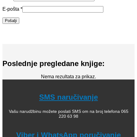
E-pošta
*
Poslednje pregledane knjige:
Nema rezultata za prikaz.
SMS naručivanje
Vašu narudžbinu možete poslati SMS om na broj telefona 065
220 63 98
Viber i WhatsApp poručivanje