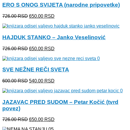
ERO S ONOG SVIJETA (narodne pripovetke)
Originalna
Trenutna
726.00
RSD
650.00
RSD
cena
cena
je
je:
bila:
650.00 RSD.
HAJDUK STANKO – Janko Veselinović
726.00 RSD.
Originalna
Trenutna
726.00
RSD
650.00
RSD
cena
cena
je
je:
bila:
650.00 RSD.
SVE NEŽNE REČI SVETA
726.00 RSD.
Originalna
Trenutna
600.00
RSD
540.00
RSD
cena
cena
je
je:
bila:
540.00 RSD.
JAZAVAC PRED SUDOM – Petar Kočić (tvrd
600.00 RSD.
povez)
Originalna
Trenutna
726.00
RSD
650.00
RSD
cena
cena
je
je: