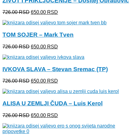
ŽIVOT I PRIKLJUČENIJE – Dositej Obradović
Originalna
Trenutna
726.00
RSD
650.00
RSD
cena
cena
je
je:
bila:
650.00 RSD.
TOM SOJER – Mark Tven
726.00 RSD.
Originalna
Trenutna
726.00
RSD
650.00
RSD
cena
cena
je
je:
bila:
650.00 RSD.
IVKOVA SLAVA – Stevan Sremac (TP)
726.00 RSD.
Originalna
Trenutna
726.00
RSD
650.00
RSD
cena
cena
je
je:
bila:
650.00 RSD.
ALISA U ZEMLJI ČUDA – Luis Kerol
726.00 RSD.
Originalna
Trenutna
726.00
RSD
650.00
RSD
cena
cena
je
je:
bila:
650.00 RSD.
726.00 RSD.