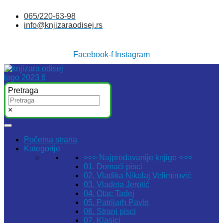
Skočite
065/220-63-98
na
info@knjizaraodisej.rs
sadržaj
Facebook-f
Instagram
Pretraga
×
Početna strana
Kategorije
>>> Najprodavanije knjige <<<
01. Domaći pisci
02. Vladika Nikolaj Velimirović
03. Vladeta Jerotić
04. Otac Tadej
05. Patrijarh Pavle
06. Strani pisci
07. Klasici