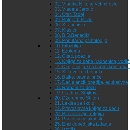
02. Vladika Nikolaj Velimirović
03. Vladeta Jerotić
04. Otac Tadej
05. Patrijarh Pavle
06. Strani pisci
07. Klasici
08. B.D.Benedikt
09. Popularna psihologija
10. Filozofija
11. Ezoterija
12. Citati, poezija
13. Knjige za bebe (radosnice, vodiči
14. Dečje knjige sa tvrdim koricama
15. Slikovnice i bojanke
16. Bajke, basne, priče
17. Dečje enciklopedije, edukativne
18. Romani za decu
19. Gradimir Stojković
20. Džeronimo Stilton
21. Lektira za školu
22. Pravoslavne knjige za decu
23. Pravoslavlje, religija
24. Pravoslavni akatisti
25. Enciklopedijska izdanja
26. Istorija