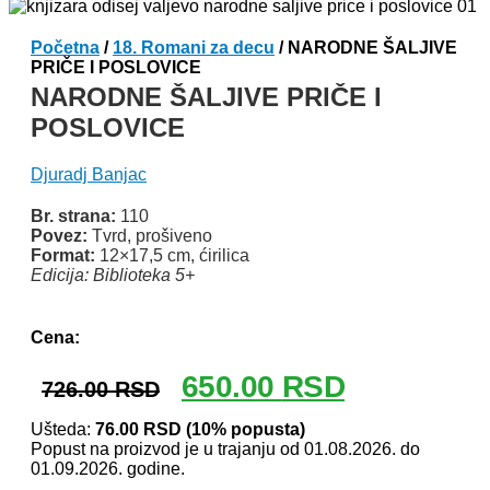
Početna
/
18. Romani za decu
/ NARODNE ŠALJIVE
PRIČE I POSLOVICE
NARODNE ŠALJIVE PRIČE I
POSLOVICE
Djuradj Banjac
Br. strana:
110
Povez:
Tvrd, prošiveno
Format:
12×17,5 cm, ćirilica
Edicija: Biblioteka 5+
Odlomak knjige
Cena:
Originalna
Trenutna
650.00
RSD
726.00
RSD
cena
cena
je
je:
Ušteda:
76.00
RSD
(10% popusta)
Popust na proizvod je u trajanju od 01.08.2026. do
bila:
650.00 RSD.
01.09.2026. godine.
726.00 RSD.