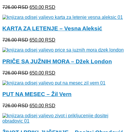
Originalna
Trenutna
726.00
RSD
650.00
RSD
cena
cena
je
je:
bila:
650.00 RSD.
KARTA ZA LETENJE – Vesna Aleksić
726.00 RSD.
Originalna
Trenutna
726.00
RSD
650.00
RSD
cena
cena
je
je:
bila:
650.00 RSD.
PRIČE SA JUŽNIH MORA – Džek London
726.00 RSD.
Originalna
Trenutna
726.00
RSD
650.00
RSD
cena
cena
je
je:
bila:
650.00 RSD.
PUT NA MESEC – Žil Vern
726.00 RSD.
Originalna
Trenutna
726.00
RSD
650.00
RSD
cena
cena
je
je:
bila:
650.00 RSD.
726.00 RSD.