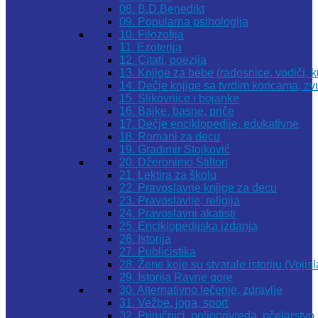
08. B.D.Benedikt
09. Popularna psihologija
10. Filozofija
11. Ezoterija
12. Citati, poezija
13. Knjige za bebe (radosnice, vodiči, k
14. Dečje knjige sa tvrdim koricama, z
15. Slikovnice i bojanke
16. Bajke, basne, priče
17. Dečje enciklopedije, edukativne
18. Romani za decu
19. Gradimir Stojković
20. Džeronimo Stilton
21. Lektira za školu
22. Pravoslavne knjige za decu
23. Pravoslavlje, religija
24. Pravoslavni akatisti
25. Enciklopedijska izdanja
26. Istorija
27. Publicistika
28. Žene koje su stvarale istoriju (Vojis
29. Istorija Ravne gore
30. Alternativno lečenje, zdravlje
31. Vežbe, joga, sport
32. Priručnici, poljoprivreda, pčelarstvo