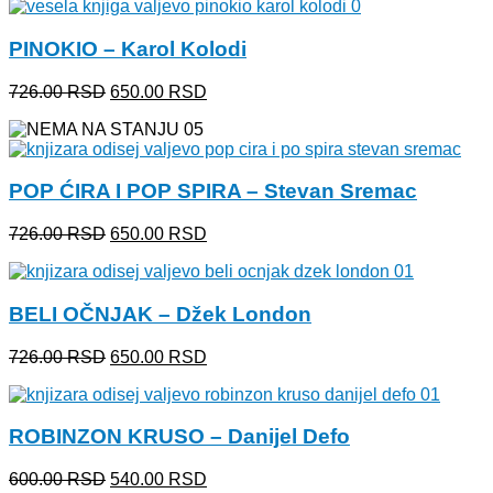
je
je:
bila:
650.00 RSD.
PINOKIO – Karol Kolodi
726.00 RSD.
Originalna
Trenutna
726.00
RSD
650.00
RSD
cena
cena
je
je:
bila:
650.00 RSD.
726.00 RSD.
POP ĆIRA I POP SPIRA – Stevan Sremac
Originalna
Trenutna
726.00
RSD
650.00
RSD
cena
cena
je
je:
bila:
650.00 RSD.
BELI OČNJAK – Džek London
726.00 RSD.
Originalna
Trenutna
726.00
RSD
650.00
RSD
cena
cena
je
je:
bila:
650.00 RSD.
ROBINZON KRUSO – Danijel Defo
726.00 RSD.
Originalna
Trenutna
600.00
RSD
540.00
RSD