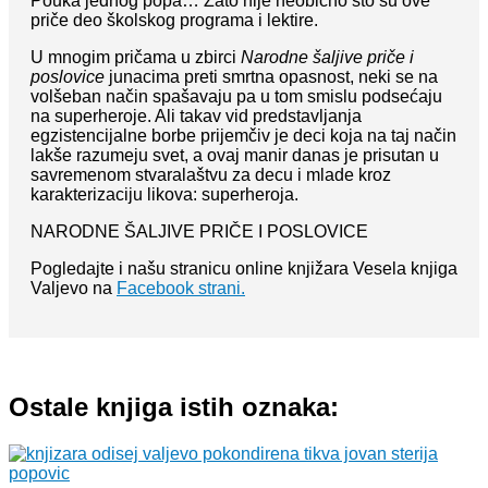
Pouka jednog popa… Zato nije neobično što su ove
priče deo školskog programa i lektire.
U mnogim pričama u zbirci
Narodne šaljive priče i
poslovice
junacima preti smrtna opasnost, neki se na
volšeban način spašavaju pa u tom smislu podsećaju
na superheroje. Ali takav vid predstavljanja
egzistencijalne borbe prijemčiv je deci koja na taj način
lakše razumeju svet, a ovaj manir danas je prisutan u
savremenom stvaralaštvu za decu i mlade kroz
karakterizaciju likova: superheroja.
NARODNE ŠALJIVE PRIČE I POSLOVICE
Pogledajte i našu stranicu online knjižara Vesela knjiga
Valjevo na
Facebook strani.
Ostale knjiga istih oznaka: