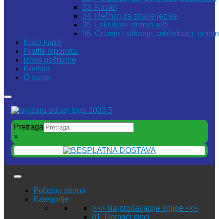
33. Kuvari
34. Rečnici za strane jezike
35. Leksikoni stranih reči
36. Crtanje i slikanje, arhitektura, umet
Kako kupiti
Pratite isporuku
Iznos poštarine
Kontakt
O nama
Pretraga
×
Početna strana
Kategorije
>>> Najprodavanije knjige <<<
01. Domaći pisci