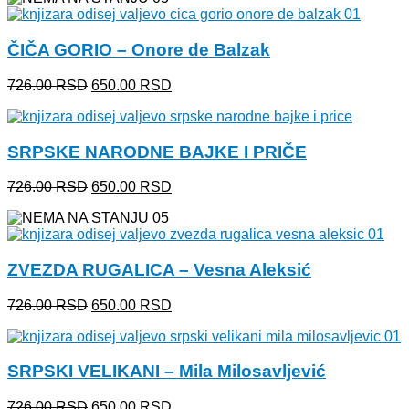
bila:
650.00 RSD.
726.00 RSD.
ČIČA GORIO – Onore de Balzak
Originalna
Trenutna
726.00
RSD
650.00
RSD
cena
cena
je
je:
bila:
650.00 RSD.
SRPSKE NARODNE BAJKE I PRIČE
726.00 RSD.
Originalna
Trenutna
726.00
RSD
650.00
RSD
cena
cena
je
je:
bila:
650.00 RSD.
726.00 RSD.
ZVEZDA RUGALICA – Vesna Aleksić
Originalna
Trenutna
726.00
RSD
650.00
RSD
cena
cena
je
je:
bila:
650.00 RSD.
SRPSKI VELIKANI – Mila Milosavljević
726.00 RSD.
Originalna
Trenutna
726.00
RSD
650.00
RSD