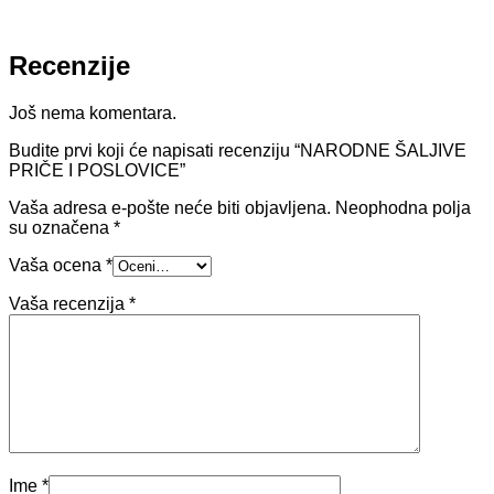
Recenzije
Još nema komentara.
Budite prvi koji će napisati recenziju “NARODNE ŠALJIVE
PRIČE I POSLOVICE”
Vaša adresa e-pošte neće biti objavljena.
Neophodna polja
su označena
*
Vaša ocena
*
Vaša recenzija
*
Ime
*