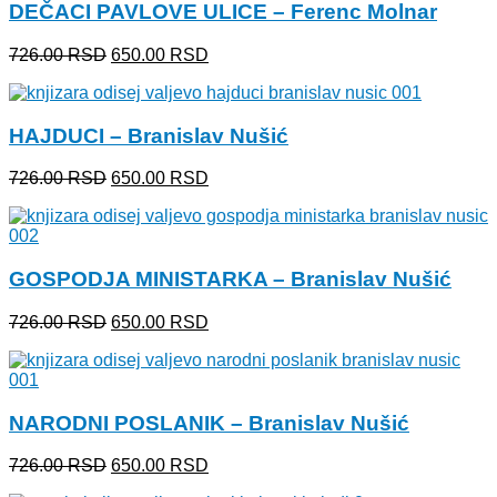
DEČACI PAVLOVE ULICE – Ferenc Molnar
Originalna
Trenutna
726.00
RSD
650.00
RSD
cena
cena
je
je:
bila:
650.00 RSD.
HAJDUCI – Branislav Nušić
726.00 RSD.
Originalna
Trenutna
726.00
RSD
650.00
RSD
cena
cena
je
je:
bila:
650.00 RSD.
726.00 RSD.
GOSPODJA MINISTARKA – Branislav Nušić
Originalna
Trenutna
726.00
RSD
650.00
RSD
cena
cena
je
je:
bila:
650.00 RSD.
726.00 RSD.
NARODNI POSLANIK – Branislav Nušić
Originalna
Trenutna
726.00
RSD
650.00
RSD
cena
cena