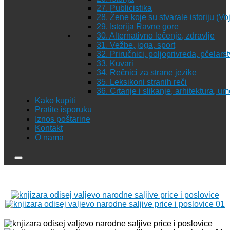
27. Publicistika
28. Žene koje su stvarale istoriju (Vo
29. Istorija Ravne gore
30. Alternativno lečenje, zdravlje
31. Vežbe, joga, sport
32. Priručnici, poljoprivreda, pčelars
33. Kuvari
34. Rečnici za strane jezike
35. Leksikoni stranih reči
36. Crtanje i slikanje, arhitektura, u
Kako kupiti
Pratite isporuku
Iznos poštarine
Kontakt
O nama