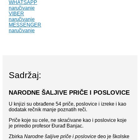
WHATSAPP
naručivanje
VIBER
naručivanje
MESSENGER
naručivanje
Sadržaj:
NARODNE ŠALJIVE PRIČE I POSLOVICE
U knjizi su obrađene 54 priče, poslovice i izreke i kao
dodatak rečnik manje poznatih reči.
Priče koje su cele, ne skraćivane kao i poslovice koje
je priredio profesor Đurađ Banjac.
Zbirka
Narodne šaljive priče i poslovice
deo je školske