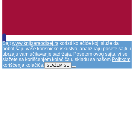
Sajt
www.knjizaraodisej.rs
koristi kolačiće koji služe da
poboljšaju vaše korisničko iskustvo, analiziraju posete sajtu i
ubrzaju vam učitavanje sadržaja. Posetom ovog sajta, vi se
slažete sa korišćenjem kolačiča u skladu sa našom
Politkom
korišćenja kolačiča
.
SLAŽEM SE