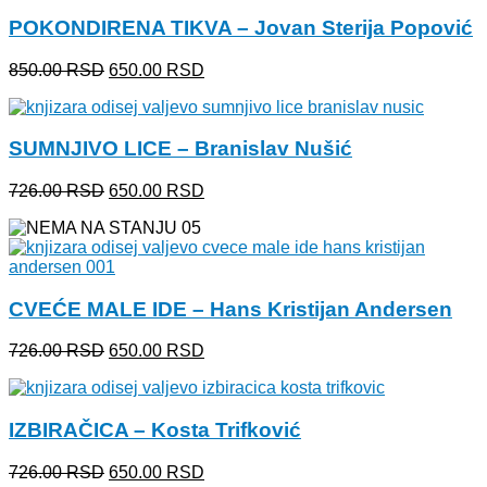
POKONDIRENA TIKVA – Jovan Sterija Popović
Originalna
Trenutna
850.00
RSD
650.00
RSD
cena
cena
je
je:
bila:
650.00 RSD.
SUMNJIVO LICE – Branislav Nušić
850.00 RSD.
Originalna
Trenutna
726.00
RSD
650.00
RSD
cena
cena
je
je:
bila:
650.00 RSD.
726.00 RSD.
CVEĆE MALE IDE – Hans Kristijan Andersen
Originalna
Trenutna
726.00
RSD
650.00
RSD
cena
cena
je
je:
bila:
650.00 RSD.
IZBIRAČICA – Kosta Trifković
726.00 RSD.
Originalna
Trenutna
726.00
RSD
650.00
RSD