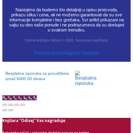
Nastojimo da budemo što detaljniji u opisu proizvoda,
prikazu slika i cena, ali ne možemo garantovati da su sve
informacije kompletne i bez grešaka. Svi artikli prikazani na
sajtu su deo naše ponude i ne podrazumeva da su dostupni
u svakom trenutku.
Online knjižara Odisej © 2026. Sva prava zadržana.
Facebook-f
Instagram
Youtube
Besplatna isporuka za porudžbine
iznad 6000.00 dinara
Call Now Button
Knjižara "Odisej" Vas nagrađuje
Pokrenite točak i ostvarite dodatni popust na knjige