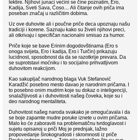
lektire. Njihovi junaci većini se čine poznatim, Ero,
Kadija, Sveti Sava, Ćoso… Ali čitanje ovih priča ima
poseban značaj u različitim dobima.
Uz ove duhovite ali i poučne priče deca upoznaju našu
tradiciji i korene. Saznaju kako su živeli njihovi preci,
ali otkrivaju i specifičan nacionalni smisao za humor.
Priče koje se bave Erinim dogodovštinama (Ero s
onoga svijeta, Ero i kadija, Ero i Turčin) prikazuju
lucidnost, sposobnost da da se razotkrije prevara. Da
se suprotstavi moćniku i to socijalno prihvatljivom
duhovitom reakcijom.
Kao sakupljač narodnog blaga Vuk Stefanović
Karadžić posebno mesto davao je narodnim pričama. I
to posebno onim mudrim koje su dokaz o inteligenciji,
snalažljivosti a i duhovitosti našeg čoveka, koje su i
deo narodnog mentaliteta.
Duhovitost našeg naroda svakako je omogućavala i da
se boje zapamte mudre poruke iznete u ovim pričama.
Malo ko će zaboraviti na problematičnu tvrdoglavost i
sujetu opisanoj u priči Moj je prednjak, lažno
propovedanje širokogrudosti i skromnosti iz priče