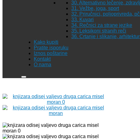
30. Alternativno lečenje, zdravl
31. Vežbe, joga, sport
32. Priručnici, poljoprivreda, p
33. Kuvari
34. Rečnici za strane jezike
35. Leksikoni stranih reči
36. Crtanje i slikanje, arhitekt
Kako kupiti
Pratite isporuku
Iznos poštarine
Kontakt
O nama