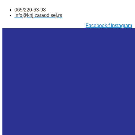
Skočite
065/220-63-98
na
info@knjizaraodisej.rs
sadržaj
Facebook-f
Instagram