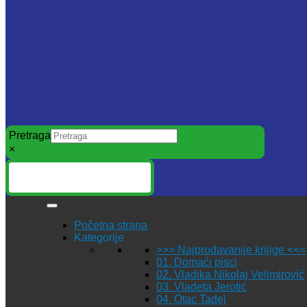
Pretraga
×
Početna strana
Kategorije
>>> Najprodavanije knjige <<<
01. Domaći pisci
02. Vladika Nikolaj Velimirović
03. Vladeta Jerotić
04. Otac Tadej