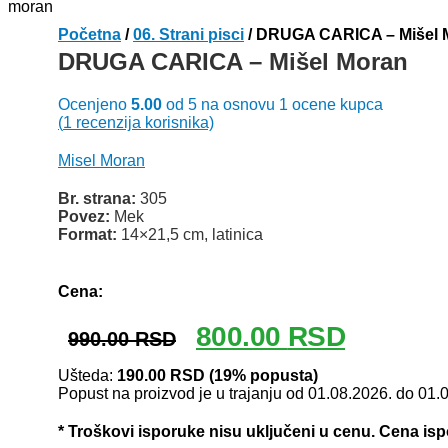
Početna
/
06. Strani pisci
/ DRUGA CARICA – Mišel 
DRUGA CARICA – Mišel Moran
Ocenjeno
5.00
od 5 na osnovu
1
ocene kupca
(
1
recenzija korisnika)
Misel Moran
Br. strana:
305
Povez:
Mek
Format:
14×21,5 cm, latinica
Odlomak knjige
Cena:
Originalna
Trenutna
800.00
RSD
990.00
RSD
cena
cena
je
je:
Ušteda:
190.00
RSD
(19% popusta)
Popust na proizvod je u trajanju od 01.08.2026. do 01.
bila:
800.00 RSD
990.00 RSD.
* Troškovi isporuke nisu uključeni u cenu. Cena is