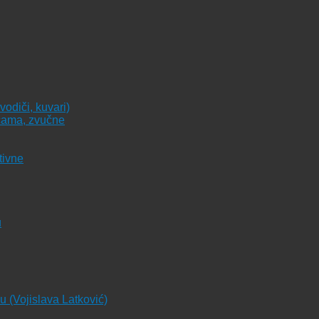
vodiči, kuvari)
icama, zvučne
tivne
u
ju (Vojislava Latković)