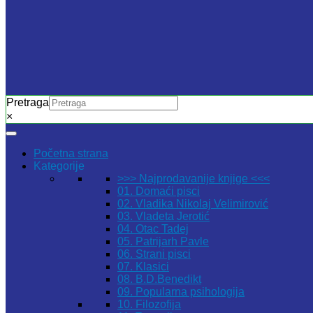
Pretraga
×
Početna strana
Kategorije
>>> Najprodavanije knjige <<<
01. Domaći pisci
02. Vladika Nikolaj Velimirović
03. Vladeta Jerotić
04. Otac Tadej
05. Patrijarh Pavle
06. Strani pisci
07. Klasici
08. B.D.Benedikt
09. Popularna psihologija
10. Filozofija