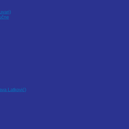
uvari)
vučne
lava Latković)