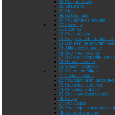
05. Patrijarh Pavle
06. Strani pisci
07. Klasici
08. B.D.Benedikt
09. Popularna psihologija
10. Filozofija
11. Ezoterija
12. Citati, poezija
13. Knjige za bebe (radosnice, 
14. Dečje knjige sa tvrdim kor
15. Slikovnice i bojanke
16. Bajke, basne, priče
17. Dečje enciklopedije, eduka
18. Romani za decu
19. Gradimir Stojković
20. Džeronimo Stilton
21. Lektira za školu
22. Pravoslavne knjige za dec
23. Pravoslavlje, religija
24. Pravoslavni akatisti
25. Enciklopedijska izdanja
26. Istorija
27. Publicistika
28. Žene koje su stvarale istori
29. Istorija Ravne gore