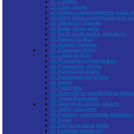
11. Ezoterija
12. Citati, poezija
13. Knjige za bebe (radosnice, vodiči, k
14. Dečje knjige sa tvrdim koricama, z
15. Slikovnice i bojanke
16. Bajke, basne, priče
17. Dečje enciklopedije, edukativne
18. Romani za decu
19. Gradimir Stojković
20. Džeronimo Stilton
21. Lektira za školu
22. Pravoslavne knjige za decu
23. Pravoslavlje, religija
24. Pravoslavni akatisti
25. Enciklopedijska izdanja
26. Istorija
27. Publicistika
28. Žene koje su stvarale istoriju (Vojis
29. Istorija Ravne gore
30. Alternativno lečenje, zdravlje
31. Vežbe, joga, sport
32. Priručnici, poljoprivreda, pčelarstvo
33. Kuvari
34. Rečnici za strane jezike
35. Leksikoni stranih reči