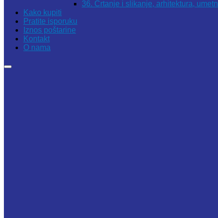
36. Crtanje i slikanje, arhitektura, umet
Kako kupiti
Pratite isporuku
Iznos poštarine
Kontakt
O nama