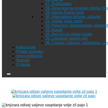
27. Publicistika
28. Žene koje su stvarale istoriju (Vo
29. Istorija Ravne gore
30. Alternativno lečenje, zdravlje
31. Vežbe, joga, sport
32. Priručnici, poljoprivreda, pčelars
33. Kuvari
34. Rečnici za strane jezike
35. Leksikoni stranih reči
36. Crtanje i slikanje, arhitektura, u
Kako kupiti
Pratite isporuku
Iznos poštarine
Kontakt
O nama