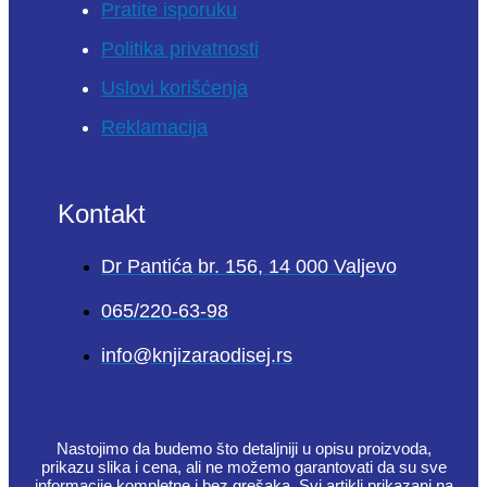
Pratite isporuku
Politika privatnosti
Uslovi korišćenja
Reklamacija
Kontakt
Dr Pantića br. 156, 14 000 Valjevo
065/220-63-98
info@knjizaraodisej.rs
Nastojimo da budemo što detaljniji u opisu proizvoda,
prikazu slika i cena, ali ne možemo garantovati da su sve
informacije kompletne i bez grešaka. Svi artikli prikazani na