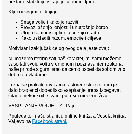
postanu stabilniji, istrajniji i otporniji ljudi.
Ključni segmenti knjige:
Snaga volje i kako je razviti
Prevazilaženje lenjosti i unutrašnje borbe
Uloga samodiscipline u učenju i radu
Kako uskladiti razum, emocije i ciljeve
Motivisani zaključak celog ovog dela jeste ovaj:
Mi možemo reformisati naš karakter, mi sami možemo
vaspitati svoju volju vremenom i poznavanjem zakona
naše prirode sigurni smo da ćemo uspeti da sobom vrlo
dobro da vladamo…
Treba se protiviti navikama rasturenosti koje nam je
dalo brzo enciklopedijsko vaspitanje, treba izbegavati
čitanje nekorisnih stvari i potresni moderni život.
VASPITANJE VOLJE – Žil Pajo
Pogledajte i našu stranicu online knjižara Vesela knjiga
Valjevo na
Facebook strani.