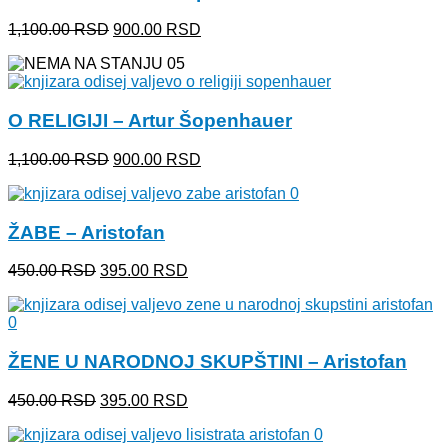
Originalna
Trenutna
1,100.00
RSD
900.00
RSD
cena
cena
je
je:
bila:
900.00 RSD.
1,100.00 RSD.
O RELIGIJI – Artur Šopenhauer
Originalna
Trenutna
1,100.00
RSD
900.00
RSD
cena
cena
je
je:
bila:
900.00 RSD.
ŽABE – Aristofan
1,100.00 RSD.
Originalna
Trenutna
450.00
RSD
395.00
RSD
cena
cena
je
je:
bila:
395.00 RSD.
450.00 RSD.
ŽENE U NARODNOJ SKUPŠTINI – Aristofan
Originalna
Trenutna
450.00
RSD
395.00
RSD
cena
cena
je
je: