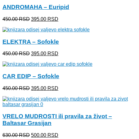
bila:
395.00 RSD.
ANDROMAHA – Euripid
450.00 RSD.
Originalna
Trenutna
450.00
RSD
395.00
RSD
cena
cena
je
je:
bila:
395.00 RSD.
ELEKTRA – Sofokle
450.00 RSD.
Originalna
Trenutna
450.00
RSD
395.00
RSD
cena
cena
je
je:
bila:
395.00 RSD.
CAR EDIP – Sofokle
450.00 RSD.
Originalna
Trenutna
450.00
RSD
395.00
RSD
cena
cena
je
je:
bila:
395.00 RSD.
450.00 RSD.
VRELO MUDROSTI ili pravila za život –
Baltasar Grasijan
Originalna
Trenutna
630.00
RSD
500.00
RSD