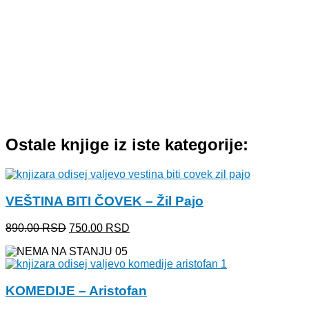
Ostale knjige iz iste kategorije:
VEŠTINA BITI ČOVEK – Žil Pajo
Originalna
Trenutna
890.00
RSD
750.00
RSD
cena
cena
je
je:
bila:
750.00 RSD.
890.00 RSD.
KOMEDIJE – Aristofan