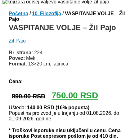
Početna
/
10. Filozofija
/ VASPITANJE VOLJE – Žil
Pajo
VASPITANJE VOLJE – Žil Pajo
Zil Pajo
Br. strana:
224
Povez:
Mek
Format:
13×20 cm, latinica
Odlomak knjige
Cena:
Originalna
Trenutna
750.00
RSD
890.00
RSD
cena
cena
je
je:
Ušteda:
140.00
RSD
(16% popusta)
Popust na proizvod je u trajanju od 01.08.2026. do
bila:
750.00 RSD.
01.09.2026. godine.
890.00 RSD.
* Troškovi isporuke nisu uključeni u cenu. Cena
isporuke Post expresom poštom je od 410 din.