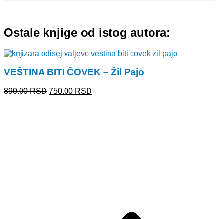
Ostale knjige od istog autora:
VEŠTINA BITI ČOVEK – Žil Pajo
Originalna
Trenutna
890.00
RSD
750.00
RSD
cena
cena
je
je:
bila:
750.00 RSD.
890.00 RSD.