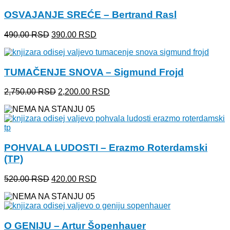
bila:
3,800.00 RSD.
OSVAJANJE SREĆE – Bertrand Rasl
4,200.00 RSD.
Originalna
Trenutna
490.00
RSD
390.00
RSD
cena
cena
je
je:
bila:
390.00 RSD.
TUMAČENJE SNOVA – Sigmund Frojd
490.00 RSD.
Originalna
Trenutna
2,750.00
RSD
2,200.00
RSD
cena
cena
je
je:
bila:
2,200.00 RSD.
2,750.00 RSD.
POHVALA LUDOSTI – Erazmo Roterdamski
(TP)
Originalna
Trenutna
520.00
RSD
420.00
RSD
cena
cena
je
je:
bila:
420.00 RSD.
520.00 RSD.
O GENIJU – Artur Šopenhauer