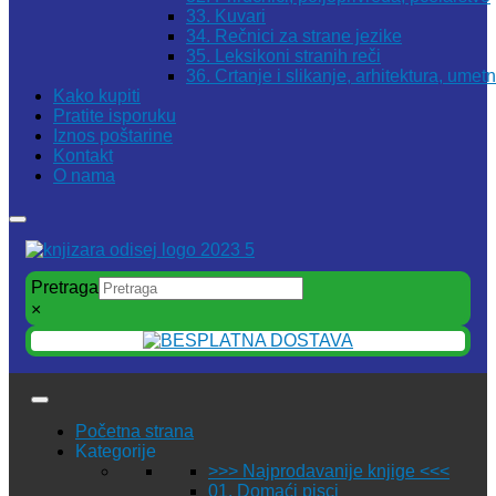
33. Kuvari
34. Rečnici za strane jezike
35. Leksikoni stranih reči
36. Crtanje i slikanje, arhitektura, umet
Kako kupiti
Pratite isporuku
Iznos poštarine
Kontakt
O nama
Pretraga
×
Početna strana
Kategorije
>>> Najprodavanije knjige <<<
01. Domaći pisci