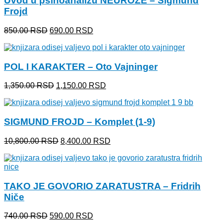
Uvod u psihoanalizu NEUROZE – Sigmund
Frojd
Originalna
Trenutna
850.00
RSD
690.00
RSD
cena
cena
je
je:
bila:
690.00 RSD.
POL I KARAKTER – Oto Vajninger
850.00 RSD.
Originalna
Trenutna
1,350.00
RSD
1,150.00
RSD
cena
cena
je
je:
bila:
1,150.00 RSD.
SIGMUND FROJD – Komplet (1-9)
1,350.00 RSD.
Originalna
Trenutna
10,800.00
RSD
8,400.00
RSD
cena
cena
je
je:
bila:
8,400.00 RSD.
10,800.00 RSD.
TAKO JE GOVORIO ZARATUSTRA – Fridrih
Niče
Originalna
Trenutna
740.00
RSD
590.00
RSD