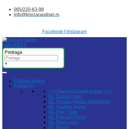
Skočite
065/220-63-98
na
info@knjizaraodisej.rs
sadržaj
Facebook-f
Instagram
Pretraga
×
Početna strana
Kategorije
>>> Najprodavanije knjige <<<
01. Domaći pisci
02. Vladika Nikolaj Velimirović
03. Vladeta Jerotić
04. Otac Tadej
05. Patrijarh Pavle
06. Strani pisci
07. Klasici