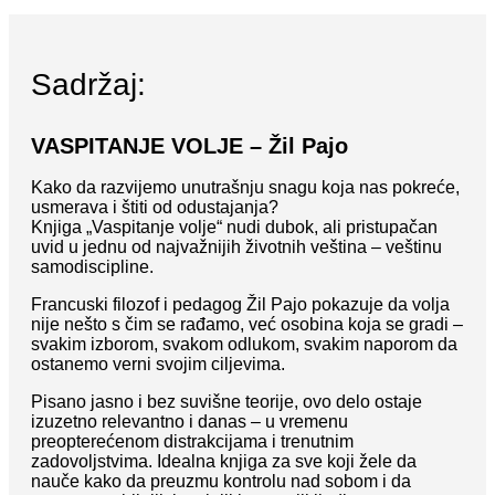
Sadržaj:
VASPITANJE VOLJE – Žil Pajo
Kako da razvijemo unutrašnju snagu koja nas pokreće,
usmerava i štiti od odustajanja?
Knjiga „Vaspitanje volje“ nudi dubok, ali pristupačan
uvid u jednu od najvažnijih životnih veština – veštinu
samodiscipline.
Francuski filozof i pedagog Žil Pajo pokazuje da volja
nije nešto s čim se rađamo, već osobina koja se gradi –
svakim izborom, svakom odlukom, svakim naporom da
ostanemo verni svojim ciljevima.
Pisano jasno i bez suvišne teorije, ovo delo ostaje
izuzetno relevantno i danas – u vremenu
preopterećenom distrakcijama i trenutnim
zadovoljstvima. Idealna knjiga za sve koji žele da
nauče kako da preuzmu kontrolu nad sobom i da