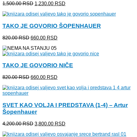
Originalna
Trenutna
1,500.00
RSD
1,230.00
RSD
cena
cena
je
je:
bila:
1,230.00 RSD.
TAKO JE GOVORIO ŠOPENHAUER
1,500.00 RSD.
Originalna
Trenutna
820.00
RSD
660.00
RSD
cena
cena
je
je:
bila:
660.00 RSD.
820.00 RSD.
TAKO JE GOVORIO NIČE
Originalna
Trenutna
820.00
RSD
660.00
RSD
cena
cena
je
je:
bila:
660.00 RSD.
820.00 RSD.
SVET KAO VOLJA I PREDSTAVA (1-4) – Artur
Šopenhauer
Originalna
Trenutna
4,200.00
RSD
3,800.00
RSD
cena
cena
je
je: