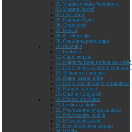
02. Vladika Nikolaj Velimirović
03. Vladeta Jerotić
04. Otac Tadej
05. Patrijarh Pavle
06. Strani pisci
07. Klasici
08. B.D.Benedikt
09. Popularna psihologija
10. Filozofija
11. Ezoterija
12. Citati, poezija
13. Knjige za bebe (radosnice, vodiči
14. Dečje knjige sa tvrdim koricama
15. Slikovnice i bojanke
16. Bajke, basne, priče
17. Dečje enciklopedije, edukativne
18. Romani za decu
19. Gradimir Stojković
20. Džeronimo Stilton
21. Lektira za školu
22. Pravoslavne knjige za decu
23. Pravoslavlje, religija
24. Pravoslavni akatisti
25. Enciklopedijska izdanja
26. Istorija