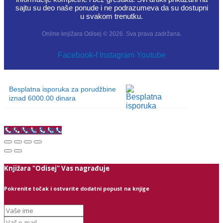
sajtu su deo naše ponude i ne podrazumeva da su dostupni
u svakom trenutku.
Online knjižara Odisej © 2026. Sva prava zadržana.
Facebook-f
Instagram
Youtube
Besplatna isporuka za porudžbine
iznad 6000.00 dinara
Call Now Button
Knjižara "Odisej" Vas nagrađuje
Pokrenite točak i ostvarite dodatni popust na knjige