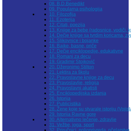
08. B.D.Benedikt
09. Popularna psihologija
10. Filozofija
11. Ezoterija
12. Citati, poezija
13. Knjige za bebe (radosnice, vodiči, k
14. Dečje knjige sa tvrdim koricama, z
15. Slikovnice i bojanke
16. Bajke, basne, priče
17. Dečje enciklopedije, edukativne
18. Romani za decu
19. Gradimir Stojković
20. Džeronimo Stilton
21. Lektira za školu
22. Pravoslavne knjige za decu
23. Pravoslavlje, religija
24. Pravoslavni akatisti
25. Enciklopedijska izdanja
26. Istorija
27. Publicistika
28. Žene koje su stvarale istoriju (Vojis
29. Istorija Ravne gore
30. Alternativno lečenje, zdravlje
31. Vežbe, joga, sport
32. Priručnici, poljoprivreda, pčelarstvo