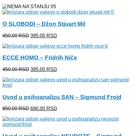
cena
cena
je
je:
bila:
500.00 RSD.
630.00 RSD.
O SLOBODI – Džon Stjuart Mil
Originalna
Trenutna
450.00
RSD
395.00
RSD
cena
cena
je
je:
bila:
395.00 RSD.
ECCE HOMO – Fridrih Niče
450.00 RSD.
Originalna
Trenutna
450.00
RSD
395.00
RSD
cena
cena
je
je:
bila:
395.00 RSD.
450.00 RSD.
Uvod u psihoanalizu SAN – Sigmund Frojd
Originalna
Trenutna
850.00
RSD
690.00
RSD
cena
cena
je
je:
bila:
690.00 RSD.
850.00 RSD.