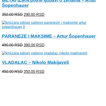
METAFIZIKA polne ljubavi o ženama – Artur
Šopenhauer
Originalna
Trenutna
350.00
RSD
290.00
RSD
cena
cena
je
je:
bila:
290.00 RSD.
350.00 RSD.
PARANEZE I MAKSIME – Artur Šopenhauer
Originalna
Trenutna
490.00
RSD
390.00
RSD
cena
cena
je
je:
bila:
390.00 RSD.
VLADALAC – Nikolo Makijaveli
490.00 RSD.
Originalna
Trenutna
450.00
RSD
350.00
RSD
cena
cena
je
je:
bila:
350.00 RSD.
450.00 RSD.