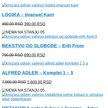
cena
cena
je
je:
bila:
590.00 RSD.
LOGIKA – Imanuel Kant
740.00 RSD.
Originalna
Trenutna
490.00
RSD
390.00
RSD
cena
cena
je
je:
bila:
390.00 RSD.
490.00 RSD.
BEKSTVO OD SLOBODE – Erih From
Originalna
Trenutna
790.00
RSD
690.00
RSD
cena
cena
je
je:
bila:
690.00 RSD.
ALFRED ADLER – Komplet 1 – 5
790.00 RSD.
Originalna
Trenutna
7,000.00
RSD
5,600.00
RSD
cena
cena
je
je:
bila:
5,600.00 RSD.
7,000.00 RSD.