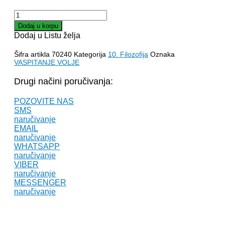
VASPITANJE
VOLJE
Dodaj u korpu
–
Dodaj u Listu želja
Žil
Pajo
Šifra artikla
70240
Kategorija
10. Filozofija
Oznaka
količina
VASPITANJE VOLJE
Drugi načini poručivanja:
POZOVITE NAS
SMS
naručivanje
EMAIL
naručivanje
WHATSAPP
naručivanje
VIBER
naručivanje
MESSENGER
naručivanje