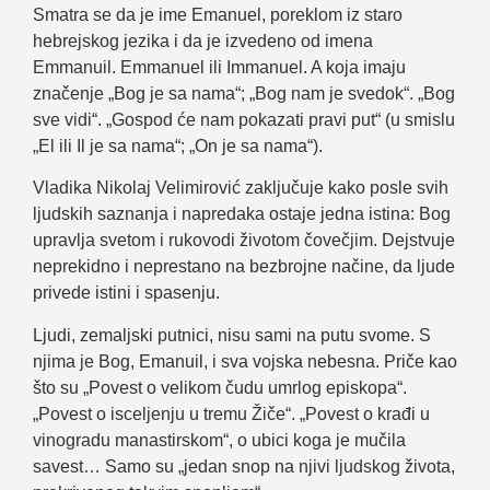
Smatra se da je ime Emanuel, poreklom iz staro
hebrejskog jezika i da je izvedeno od imena
Emmanuil. Emmanuel ili Immanuel. A koja imaju
značenje „Bog je sa nama“; „Bog nam je svedok“. „Bog
sve vidi“. „Gospod će nam pokazati pravi put“ (u smislu
„El ili Il je sa nama“; „On je sa nama“).
Vladika Nikolaj Velimirović zaključuje kako posle svih
ljudskih saznanja i napredaka ostaje jedna istina: Bog
upravlja svetom i rukovodi životom čovečjim. Dejstvuje
neprekidno i neprestano na bezbrojne načine, da ljude
privede istini i spasenju.
Ljudi, zemaljski putnici, nisu sami na putu svome. S
njima je Bog, Emanuil, i sva vojska nebesna. Priče kao
što su „Povest o velikom čudu umrlog episkopa“.
„Povest o isceljenju u tremu Žiče“. „Povest o krađi u
vinogradu manastirskom“, o ubici koga je mučila
savest… Samo su „jedan snop na njivi ljudskog života,