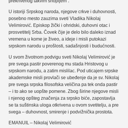
prekrivenog takvim snopljem“.
U istoriji Srpskog naroda, njegove crkve i duhovnosti,
posebno mesto zauzima sveti Vladika Nikolaj
Velimirović. Episkop žički i ohridski, duhovni otac i
prosvetitelj Srba. Čovek čije je delo bilo daleko iznad
vremena u kome je živeo, a ideje i misli putokazi
srpskom narodu u prošlosti, sadašnjosti i budućnosti.
U svom životnom podvigu sveti Nikolaj Velimirović je
pre svega pastir poverenog mu stada Hristovog u
srpskom narodu, a zatim mislilac. Pod uticajem srpske
akademske misli provlači se ubeđenje da je sv. Nikolaj
pre svega srpska filosofska veličina pa tek onda pastir
– i to ako se uopšte pomene. Zbog širine njegove misli
i njenog opšteg značenja za srpsko biće, zapostavlja
se ta suštinska uloga otkrivena u ovom svetitelju, a pre
svega – duhovnost, smirenje i podvižnička prostota.
EMANUIL – Nikolaj Velimirović