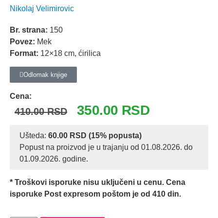
Nikolaj Velimirovic
Br. strana:
150
Povez:
Mek
Format:
12×18 cm, ćirilica
Odlomak knjige
Cena:
350.00
RSD
410.00
RSD
Ušteda:
60.00
RSD
(15% popusta)
Popust na proizvod je u trajanju od 01.08.2026. do
01.09.2026. godine.
* Troškovi isporuke nisu uključeni u cenu. Cena
isporuke Post expresom poštom je od 410 din.