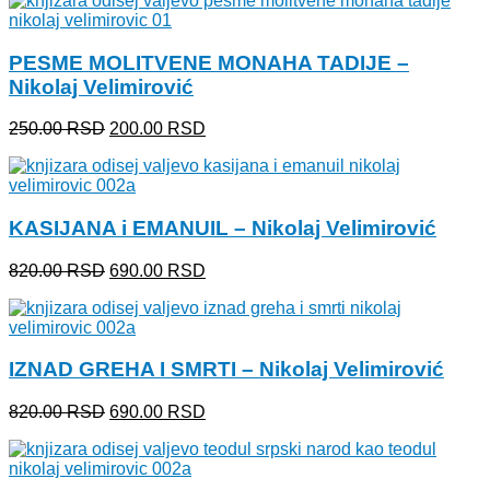
je
je:
bila:
250.00 RSD.
300.00 RSD.
PESME MOLITVENE MONAHA TADIJE –
Nikolaj Velimirović
Originalna
Trenutna
250.00
RSD
200.00
RSD
cena
cena
je
je:
bila:
200.00 RSD.
250.00 RSD.
KASIJANA i EMANUIL – Nikolaj Velimirović
Originalna
Trenutna
820.00
RSD
690.00
RSD
cena
cena
je
je:
bila:
690.00 RSD.
820.00 RSD.
IZNAD GREHA I SMRTI – Nikolaj Velimirović
Originalna
Trenutna
820.00
RSD
690.00
RSD
cena
cena
je
je:
bila:
690.00 RSD.
820.00 RSD.