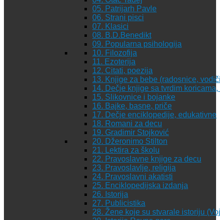
05. Patrijarh Pavle
06. Strani pisci
07. Klasici
08. B.D.Benedikt
09. Popularna psihologija
10. Filozofija
11. Ezoterija
12. Citati, poezija
13. Knjige za bebe (radosnice, vodiči
14. Dečje knjige sa tvrdim koricama
15. Slikovnice i bojanke
16. Bajke, basne, priče
17. Dečje enciklopedije, edukativne
18. Romani za decu
19. Gradimir Stojković
20. Džeronimo Stilton
21. Lektira za školu
22. Pravoslavne knjige za decu
23. Pravoslavlje, religija
24. Pravoslavni akatisti
25. Enciklopedijska izdanja
26. Istorija
27. Publicistika
28. Žene koje su stvarale istoriju (Vo