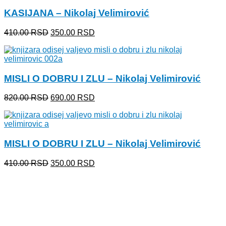
bila:
350.00 RSD.
KASIJANA – Nikolaj Velimirović
410.00 RSD.
Originalna
Trenutna
410.00
RSD
350.00
RSD
cena
cena
je
je:
bila:
350.00 RSD.
410.00 RSD.
MISLI O DOBRU I ZLU – Nikolaj Velimirović
Originalna
Trenutna
820.00
RSD
690.00
RSD
cena
cena
je
je:
bila:
690.00 RSD.
820.00 RSD.
MISLI O DOBRU I ZLU – Nikolaj Velimirović
Originalna
Trenutna
410.00
RSD
350.00
RSD
cena
cena
je
je:
bila:
350.00 RSD.
410.00 RSD.