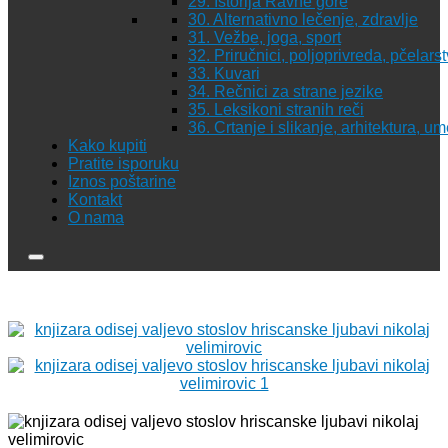
29. Istorija Ravne gore
30. Alternativno lečenje, zdravlje
31. Vežbe, joga, sport
32. Priručnici, poljoprivreda, pčelars
33. Kuvari
34. Rečnici za strane jezike
35. Leksikoni stranih reči
36. Crtanje i slikanje, arhitektura, u
Kako kupiti
Pratite isporuku
Iznos poštarine
Kontakt
O nama