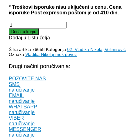
* Troškovi isporuke nisu uključeni u cenu. Cena
isporuke Post expresom poštom je od 410 din.
STOSLOV
HRIŠĆANSKE
Dodaj u korpu
LJUBAVI
Dodaj u Listu želja
–
Nikolaj
Šifra artikla
76658
Kategorija
02. Vladika Nikolaj Velimirović
Velimirović
Oznaka
Vladika Nikolaj mek povez
količina
Drugi načini poručivanja:
POZOVITE NAS
SMS
naručivanje
EMAIL
naručivanje
WHATSAPP
naručivanje
VIBER
naručivanje
MESSENGER
naručivanje