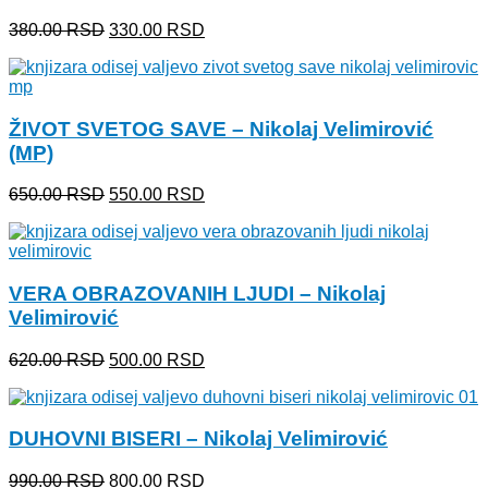
Originalna
Trenutna
380.00
RSD
330.00
RSD
cena
cena
je
je:
bila:
330.00 RSD.
380.00 RSD.
ŽIVOT SVETOG SAVE – Nikolaj Velimirović
(MP)
Originalna
Trenutna
650.00
RSD
550.00
RSD
cena
cena
je
je:
bila:
550.00 RSD.
650.00 RSD.
VERA OBRAZOVANIH LJUDI – Nikolaj
Velimirović
Originalna
Trenutna
620.00
RSD
500.00
RSD
cena
cena
je
je:
bila:
500.00 RSD.
DUHOVNI BISERI – Nikolaj Velimirović
620.00 RSD.
Originalna
Trenutna
990.00
RSD
800.00
RSD