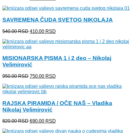
cena
cena
je
je:
bila:
800.00 RSD.
SAVREMENA ČUDA SVETOG NIKOLAJA
990.00 RSD.
Originalna
Trenutna
540.00
RSD
410.00
RSD
cena
cena
je
je:
bila:
410.00 RSD.
540.00 RSD.
MISIONARSKA PISMA 1 i 2 deo – Nikolaj
Velimirović
Originalna
Trenutna
950.00
RSD
750.00
RSD
cena
cena
je
je:
bila:
750.00 RSD.
950.00 RSD.
RAJSKA PIRAMIDA / OČE NAŠ – Vladika
Nikolaj Velimirović
Originalna
Trenutna
820.00
RSD
690.00
RSD
cena
cena
je
je: