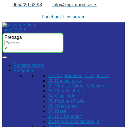
Skočite
065/220-63-98
info@knjizaraodisej.rs
na
sadržaj
Facebook-f
Instagram
Pretraga
×
Početna strana
Kategorije
>>> Najprodavanije knjige <<<
01. Domaći pisci
02. Vladika Nikolaj Velimirović
03. Vladeta Jerotić
04. Otac Tadej
05. Patrijarh Pavle
06. Strani pisci
07. Klasici
08. B.D.Benedikt
09. Popularna psihologija
10. Filozofija