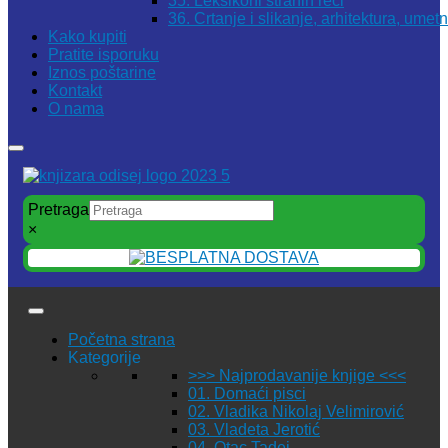
35. Leksikoni stranih reči
36. Crtanje i slikanje, arhitektura, umet
Kako kupiti
Pratite isporuku
Iznos poštarine
Kontakt
O nama
Pretraga
×
Početna strana
Kategorije
>>> Najprodavanije knjige <<<
01. Domaći pisci
02. Vladika Nikolaj Velimirović
03. Vladeta Jerotić
04. Otac Tadej