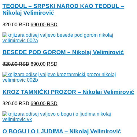
TEODUL – SRPSKI NAROD KAO TEODUL –
Nikolaj Velimirović
Originalna
Trenutna
820.00
RSD
690.00
RSD
cena
cena
je
je:
bila:
690.00 RSD.
820.00 RSD.
BESEDE POD GOROM – Nikolaj Velimirović
Originalna
Trenutna
820.00
RSD
690.00
RSD
cena
cena
je
je:
bila:
690.00 RSD.
820.00 RSD.
KROZ TAMNIČKI PROZOR – Nikolaj Velimirović
Originalna
Trenutna
820.00
RSD
690.00
RSD
cena
cena
je
je:
bila:
690.00 RSD.
820.00 RSD.
O BOGU I O LJUDIMA – Nikolaj Velimirović