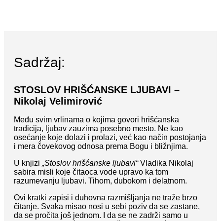
Sadržaj:
STOSLOV HRIŠĆANSKE LJUBAVI –
Nikolaj Velimirović
Među svim vrlinama o kojima govori hrišćanska
tradicija, ljubav zauzima posebno mesto. Ne kao
osećanje koje dolazi i prolazi, već kao način postojanja
i mera čovekovog odnosa prema Bogu i bližnjima.
U knjizi
„Stoslov hrišćanske ljubavi“
Vladika Nikolaj
sabira misli koje čitaoca vode upravo ka tom
razumevanju ljubavi. Tihom, dubokom i delatnom.
Ovi kratki zapisi i duhovna razmišljanja ne traže brzo
čitanje. Svaka misao nosi u sebi poziv da se zastane,
da se pročita još jednom. I da se ne zadrži samo u