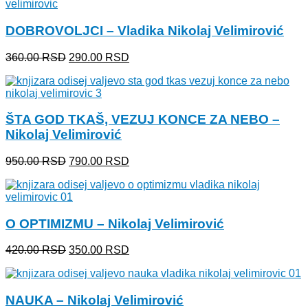
bila:
290.00 RSD.
360.00 RSD.
DOBROVOLJCI – Vladika Nikolaj Velimirović
Originalna
Trenutna
360.00
RSD
290.00
RSD
cena
cena
je
je:
bila:
290.00 RSD.
360.00 RSD.
ŠTA GOD TKAŠ, VEZUJ KONCE ZA NEBO –
Nikolaj Velimirović
Originalna
Trenutna
950.00
RSD
790.00
RSD
cena
cena
je
je:
bila:
790.00 RSD.
950.00 RSD.
O OPTIMIZMU – Nikolaj Velimirović
Originalna
Trenutna
420.00
RSD
350.00
RSD
cena
cena
je
je:
bila:
350.00 RSD.
NAUKA – Nikolaj Velimirović
420.00 RSD.