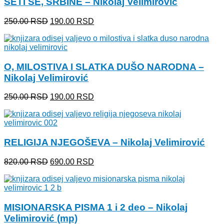
SETI SE, SRBINE – Nikolaj Velimirović
820.00 RSD.
Originalna
Trenutna
250.00
RSD
190.00
RSD
cena
cena
je
je:
bila:
190.00 RSD.
250.00 RSD.
O, MILOSTIVA I SLATKA DUŠO NARODNA –
Nikolaj Velimirović
Originalna
Trenutna
250.00
RSD
190.00
RSD
cena
cena
je
je:
bila:
190.00 RSD.
250.00 RSD.
RELIGIJA NJEGOŠEVA – Nikolaj Velimirović
Originalna
Trenutna
820.00
RSD
690.00
RSD
cena
cena
je
je:
bila:
690.00 RSD.
820.00 RSD.
MISIONARSKA PISMA 1 i 2 deo – Nikolaj
Velimirović (mp)