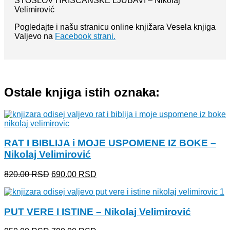
STOSLOV HRIŠĆANSKE LJUBAVI – Nikolaj
Velimirović
Pogledajte i našu stranicu online knjižara Vesela knjiga
Valjevo na
Facebook strani.
Ostale knjiga istih oznaka:
RAT I BIBLIJA i MOJE USPOMENE IZ BOKE –
Nikolaj Velimirović
Originalna
Trenutna
820.00
RSD
690.00
RSD
cena
cena
je
je:
bila:
690.00 RSD.
PUT VERE I ISTINE – Nikolaj Velimirović
820.00 RSD.