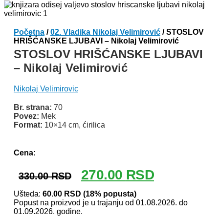
Početna
/
02. Vladika Nikolaj Velimirović
/ STOSLOV
HRIŠĆANSKE LJUBAVI – Nikolaj Velimirović
STOSLOV HRIŠĆANSKE LJUBAVI
– Nikolaj Velimirović
Nikolaj Velimirovic
Br. strana:
70
Povez:
Mek
Format:
10×14 cm, ćirilica
Odlomak knjige
Cena:
Originalna
Trenutna
270.00
RSD
330.00
RSD
cena
cena
je
je:
Ušteda:
60.00
RSD
(18% popusta)
Popust na proizvod je u trajanju od 01.08.2026. do
bila:
270.00 RSD.
01.09.2026. godine.
330.00 RSD.