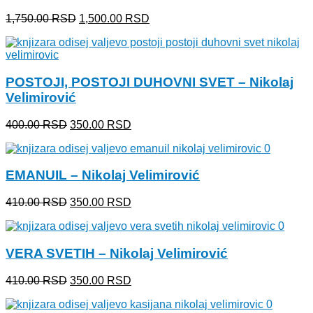
Originalna
Trenutna
1,750.00
RSD
1,500.00
RSD
cena
cena
je
je:
bila:
1,500.00 RSD.
1,750.00 RSD.
POSTOJI, POSTOJI DUHOVNI SVET – Nikolaj
Velimirović
Originalna
Trenutna
400.00
RSD
350.00
RSD
cena
cena
je
je:
bila:
350.00 RSD.
EMANUIL – Nikolaj Velimirović
400.00 RSD.
Originalna
Trenutna
410.00
RSD
350.00
RSD
cena
cena
je
je:
bila:
350.00 RSD.
VERA SVETIH – Nikolaj Velimirović
410.00 RSD.
Originalna
Trenutna
410.00
RSD
350.00
RSD
cena
cena
je
je: