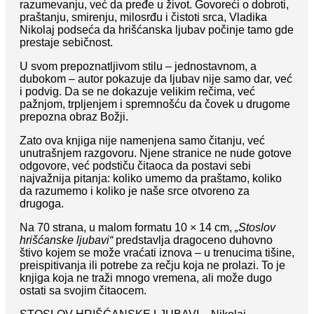
razumevanju, već da pređe u život. Govoreći o dobroti,
praštanju, smirenju, milosrđu i čistoti srca, Vladika
Nikolaj podseća da hrišćanska ljubav počinje tamo gde
prestaje sebičnost.
U svom prepoznatljivom stilu – jednostavnom, a
dubokom – autor pokazuje da ljubav nije samo dar, već
i podvig. Da se ne dokazuje velikim rečima, već
pažnjom, trpljenjem i spremnošću da čovek u drugome
prepozna obraz Božji.
Zato ova knjiga nije namenjena samo čitanju, već
unutrašnjem razgovoru. Njene stranice ne nude gotove
odgovore, već podstiču čitaoca da postavi sebi
najvažnija pitanja: koliko umemo da praštamo, koliko
da razumemo i koliko je naše srce otvoreno za
drugoga.
Na 70 strana, u malom formatu 10 × 14 cm,
„Stoslov
hrišćanske ljubavi“
predstavlja dragoceno duhovno
štivo kojem se može vraćati iznova – u trenucima tišine,
preispitivanja ili potrebe za rečju koja ne prolazi. To je
knjiga koja ne traži mnogo vremena, ali može dugo
ostati sa svojim čitaocem.