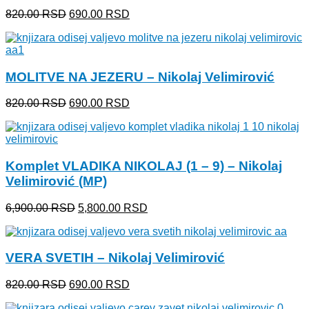
Originalna
Trenutna
820.00
RSD
690.00
RSD
cena
cena
je
je:
bila:
690.00 RSD.
820.00 RSD.
MOLITVE NA JEZERU – Nikolaj Velimirović
Originalna
Trenutna
820.00
RSD
690.00
RSD
cena
cena
je
je:
bila:
690.00 RSD.
820.00 RSD.
Komplet VLADIKA NIKOLAJ (1 – 9) – Nikolaj
Velimirović (MP)
Originalna
Trenutna
6,900.00
RSD
5,800.00
RSD
cena
cena
je
je:
bila:
5,800.00 RSD.
VERA SVETIH – Nikolaj Velimirović
6,900.00 RSD.
Originalna
Trenutna
820.00
RSD
690.00
RSD
cena
cena
je
je: