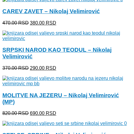
bila:
690.00 RSD.
CAREV ZAVET – Nikolaj Velimirović
820.00 RSD.
Originalna
Trenutna
470.00
RSD
380.00
RSD
cena
cena
je
je:
bila:
380.00 RSD.
470.00 RSD.
SRPSKI NAROD KAO TEODUL – Nikolaj
Velimirović
Originalna
Trenutna
370.00
RSD
290.00
RSD
cena
cena
je
je:
bila:
290.00 RSD.
370.00 RSD.
MOLITVE NA JEZERU – Nikolaj Velimirović
(MP)
Originalna
Trenutna
820.00
RSD
690.00
RSD
cena
cena
je
je:
bila:
690.00 RSD.