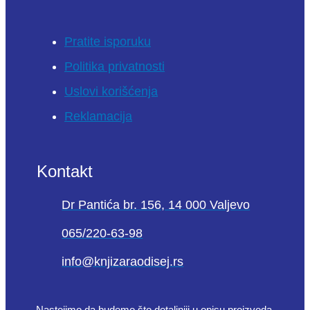
Pratite isporuku
Politika privatnosti
Uslovi korišćenja
Reklamacija
Kontakt
Dr Pantića br. 156, 14 000 Valjevo
065/220-63-98
info@knjizaraodisej.rs
Nastojimo da budemo što detaljniji u opisu proizvoda,