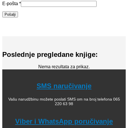
E-pošta
*
Poslednje pregledane knjige:
Nema rezultata za prikaz.
SMS naručivanje
Vašu narudžbinu možete poslati SMS om na broj telefona 065
220 63 98
Viber i WhatsApp poručivanje