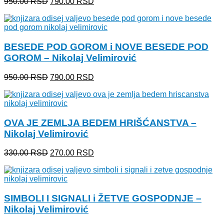
Originalna
Trenutna
950.00
RSD
790.00
RSD
cena
cena
je
je:
bila:
790.00 RSD.
950.00 RSD.
BESEDE POD GOROM i NOVE BESEDE POD
GOROM – Nikolaj Velimirović
Originalna
Trenutna
950.00
RSD
790.00
RSD
cena
cena
je
je:
bila:
790.00 RSD.
950.00 RSD.
OVA JE ZEMLJA BEDEM HRIŠĆANSTVA –
Nikolaj Velimirović
Originalna
Trenutna
330.00
RSD
270.00
RSD
cena
cena
je
je:
bila:
270.00 RSD.
330.00 RSD.
SIMBOLI I SIGNALI i ŽETVE GOSPODNJE –
Nikolaj Velimirović