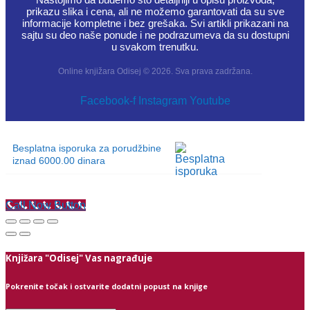
prikazu slika i cena, ali ne možemo garantovati da su sve
informacije kompletne i bez grešaka. Svi artikli prikazani na
sajtu su deo naše ponude i ne podrazumeva da su dostupni
u svakom trenutku.
Online knjižara Odisej © 2026. Sva prava zadržana.
Facebook-f
Instagram
Youtube
Besplatna isporuka za porudžbine
iznad 6000.00 dinara
Call Now Button
Knjižara "Odisej" Vas nagrađuje
Pokrenite točak i ostvarite dodatni popust na knjige