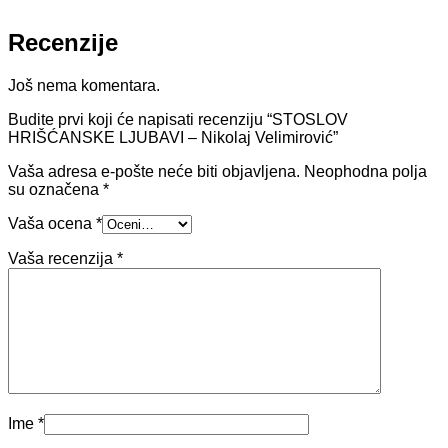
Recenzije
Još nema komentara.
Budite prvi koji će napisati recenziju “STOSLOV
HRIŠĆANSKE LJUBAVI – Nikolaj Velimirović”
Vaša adresa e-pošte neće biti objavljena.
Neophodna polja
su označena
*
Vaša ocena
*
Vaša recenzija
*
Ime
*