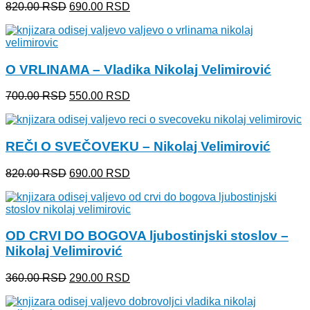
Originalna
Trenutna
820.00
RSD
690.00
RSD
cena
cena
je
je:
bila:
690.00 RSD.
820.00 RSD.
O VRLINAMA – Vladika Nikolaj Velimirović
Originalna
Trenutna
700.00
RSD
550.00
RSD
cena
cena
je
je:
bila:
550.00 RSD.
REČI O SVEČOVEKU – Nikolaj Velimirović
700.00 RSD.
Originalna
Trenutna
820.00
RSD
690.00
RSD
cena
cena
je
je:
bila:
690.00 RSD.
820.00 RSD.
OD CRVI DO BOGOVA ljubostinjski stoslov –
Nikolaj Velimirović
Originalna
Trenutna
360.00
RSD
290.00
RSD
cena
cena
je
je: