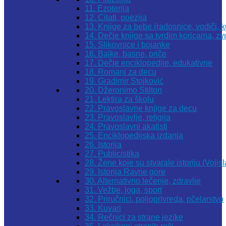
11. Ezoterija
12. Citati, poezija
13. Knjige za bebe (radosnice, vodiči, k
14. Dečje knjige sa tvrdim koricama, z
15. Slikovnice i bojanke
16. Bajke, basne, priče
17. Dečje enciklopedije, edukativne
18. Romani za decu
19. Gradimir Stojković
20. Džeronimo Stilton
21. Lektira za školu
22. Pravoslavne knjige za decu
23. Pravoslavlje, religija
24. Pravoslavni akatisti
25. Enciklopedijska izdanja
26. Istorija
27. Publicistika
28. Žene koje su stvarale istoriju (Vojis
29. Istorija Ravne gore
30. Alternativno lečenje, zdravlje
31. Vežbe, joga, sport
32. Priručnici, poljoprivreda, pčelarstvo
33. Kuvari
34. Rečnici za strane jezike