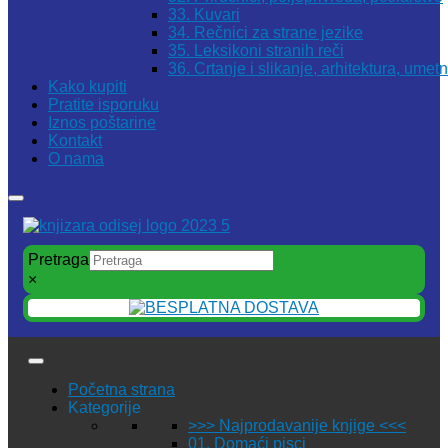
33. Kuvari
34. Rečnici za strane jezike
35. Leksikoni stranih reči
36. Crtanje i slikanje, arhitektura, umet
Kako kupiti
Pratite isporuku
Iznos poštarine
Kontakt
O nama
Pretraga
×
Početna strana
Kategorije
>>> Najprodavanije knjige <<<
01. Domaći pisci