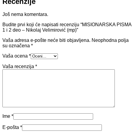
Recenzije
Još nema komentara.
Budite prvi koji će napisati recenziju “MISIONARSKA PISMA
1 i 2 deo – Nikolaj Velimirović (mp)”
Vaša adresa e-pošte neće biti objavljena.
Neophodna polja
su označena
*
Vaša ocena
*
Vaša recenzija
*
Ime
*
E-pošta
*