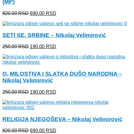
(MP)
Originalna
Trenutna
820.00
RSD
690.00
RSD
cena
cena
je
je:
bila:
690.00 RSD.
SETI SE, SRBINE – Nikolaj Velimirović
820.00 RSD.
Originalna
Trenutna
250.00
RSD
190.00
RSD
cena
cena
je
je:
bila:
190.00 RSD.
250.00 RSD.
O, MILOSTIVA I SLATKA DUŠO NARODNA –
Nikolaj Velimirović
Originalna
Trenutna
250.00
RSD
190.00
RSD
cena
cena
je
je:
bila:
190.00 RSD.
250.00 RSD.
RELIGIJA NJEGOŠEVA – Nikolaj Velimirović
Originalna
Trenutna
820.00
RSD
690.00
RSD