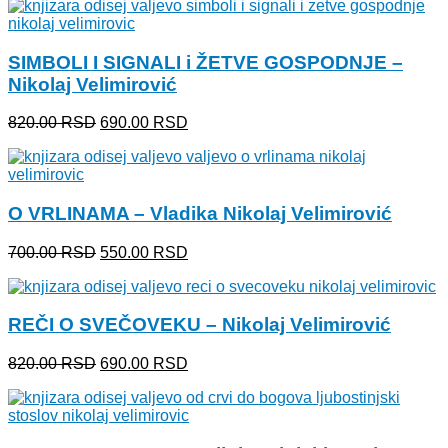
je
je:
bila:
270.00 RSD.
330.00 RSD.
SIMBOLI I SIGNALI i ŽETVE GOSPODNJE –
Nikolaj Velimirović
Originalna
Trenutna
820.00
RSD
690.00
RSD
cena
cena
je
je:
bila:
690.00 RSD.
820.00 RSD.
O VRLINAMA – Vladika Nikolaj Velimirović
Originalna
Trenutna
700.00
RSD
550.00
RSD
cena
cena
je
je:
bila:
550.00 RSD.
REČI O SVEČOVEKU – Nikolaj Velimirović
700.00 RSD.
Originalna
Trenutna
820.00
RSD
690.00
RSD
cena
cena
je
je:
bila:
690.00 RSD.
820.00 RSD.