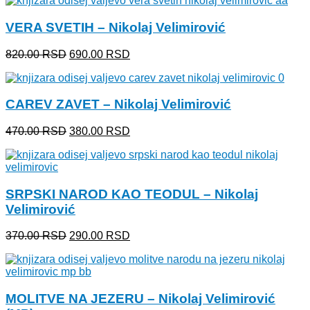
je
je:
bila:
5,800.00 RSD.
VERA SVETIH – Nikolaj Velimirović
6,900.00 RSD.
Originalna
Trenutna
820.00
RSD
690.00
RSD
cena
cena
je
je:
bila:
690.00 RSD.
CAREV ZAVET – Nikolaj Velimirović
820.00 RSD.
Originalna
Trenutna
470.00
RSD
380.00
RSD
cena
cena
je
je:
bila:
380.00 RSD.
470.00 RSD.
SRPSKI NAROD KAO TEODUL – Nikolaj
Velimirović
Originalna
Trenutna
370.00
RSD
290.00
RSD
cena
cena
je
je:
bila:
290.00 RSD.
370.00 RSD.
MOLITVE NA JEZERU – Nikolaj Velimirović