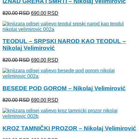
IZNAD GREHA I SMRTI – Nikolaj Velimirović
Originalna
Trenutna
820.00
RSD
690.00
RSD
cena
cena
je
je:
bila:
690.00 RSD.
820.00 RSD.
TEODUL – SRPSKI NAROD KAO TEODUL –
Nikolaj Velimirović
Originalna
Trenutna
820.00
RSD
690.00
RSD
cena
cena
je
je:
bila:
690.00 RSD.
820.00 RSD.
BESEDE POD GOROM – Nikolaj Velimirović
Originalna
Trenutna
820.00
RSD
690.00
RSD
cena
cena
je
je:
bila:
690.00 RSD.
820.00 RSD.
KROZ TAMNIČKI PROZOR – Nikolaj Velimirović