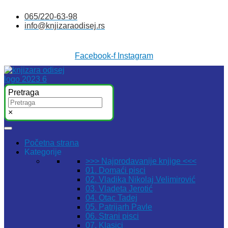
Skočite
065/220-63-98
na
info@knjizaraodisej.rs
sadržaj
Facebook-f
Instagram
Pretraga
×
Početna strana
Kategorije
>>> Najprodavanije knjige <<<
01. Domaći pisci
02. Vladika Nikolaj Velimirović
03. Vladeta Jerotić
04. Otac Tadej
05. Patrijarh Pavle
06. Strani pisci
07. Klasici