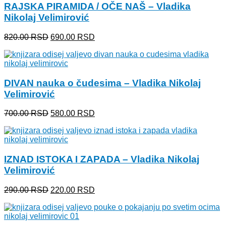
RAJSKA PIRAMIDA / OČE NAŠ – Vladika
Nikolaj Velimirović
Originalna
Trenutna
820.00
RSD
690.00
RSD
cena
cena
je
je:
bila:
690.00 RSD.
820.00 RSD.
DIVAN nauka o čudesima – Vladika Nikolaj
Velimirović
Originalna
Trenutna
700.00
RSD
580.00
RSD
cena
cena
je
je:
bila:
580.00 RSD.
700.00 RSD.
IZNAD ISTOKA I ZAPADA – Vladika Nikolaj
Velimirović
Originalna
Trenutna
290.00
RSD
220.00
RSD
cena
cena
je
je:
bila:
220.00 RSD.
290.00 RSD.