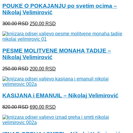
POUKE O POKAJANJU po svetim ocima –
Nikolaj Velimirović
Originalna
Trenutna
300.00
RSD
250.00
RSD
cena
cena
je
je:
bila:
250.00 RSD.
300.00 RSD.
PESME MOLITVENE MONAHA TADIJE –
Nikolaj Velimirović
Originalna
Trenutna
250.00
RSD
200.00
RSD
cena
cena
je
je:
bila:
200.00 RSD.
250.00 RSD.
KASIJANA i EMANUIL – Nikolaj Velimirović
Originalna
Trenutna
820.00
RSD
690.00
RSD
cena
cena
je
je:
bila:
690.00 RSD.
820.00 RSD.