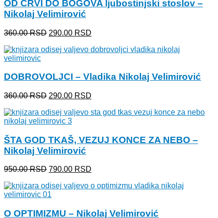
OD CRVI DO BOGOVA ljubostinjski stoslov –
Nikolaj Velimirović
Originalna
Trenutna
360.00
RSD
290.00
RSD
cena
cena
je
je:
bila:
290.00 RSD.
360.00 RSD.
DOBROVOLJCI – Vladika Nikolaj Velimirović
Originalna
Trenutna
360.00
RSD
290.00
RSD
cena
cena
je
je:
bila:
290.00 RSD.
360.00 RSD.
ŠTA GOD TKAŠ, VEZUJ KONCE ZA NEBO –
Nikolaj Velimirović
Originalna
Trenutna
950.00
RSD
790.00
RSD
cena
cena
je
je:
bila:
790.00 RSD.
950.00 RSD.
O OPTIMIZMU – Nikolaj Velimirović