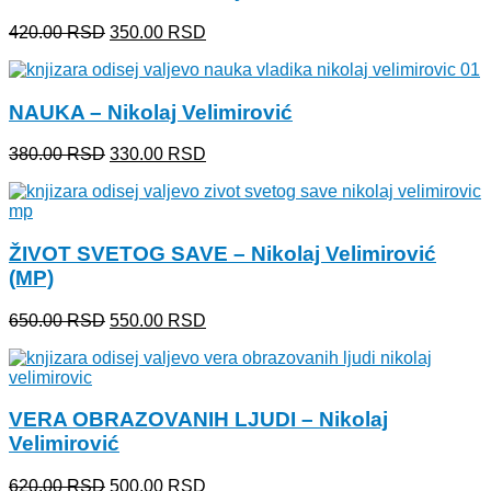
Originalna
Trenutna
420.00
RSD
350.00
RSD
cena
cena
je
je:
bila:
350.00 RSD.
NAUKA – Nikolaj Velimirović
420.00 RSD.
Originalna
Trenutna
380.00
RSD
330.00
RSD
cena
cena
je
je:
bila:
330.00 RSD.
380.00 RSD.
ŽIVOT SVETOG SAVE – Nikolaj Velimirović
(MP)
Originalna
Trenutna
650.00
RSD
550.00
RSD
cena
cena
je
je:
bila:
550.00 RSD.
650.00 RSD.
VERA OBRAZOVANIH LJUDI – Nikolaj
Velimirović
Originalna
Trenutna
620.00
RSD
500.00
RSD