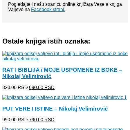
Pogledajte i našu stranicu online knjižara Vesela knjiga
Valjevo na
Facebook strani.
Ostale knjiga istih oznaka:
RAT I BIBLIJA i MOJE USPOMENE IZ BOKE –
Nikolaj Velimirović
Originalna
Trenutna
820.00
RSD
690.00
RSD
cena
cena
je
je:
bila:
690.00 RSD.
PUT VERE I ISTINE – Nikolaj Velimirović
820.00 RSD.
Originalna
Trenutna
950.00
RSD
790.00
RSD
cena
cena
je
je: