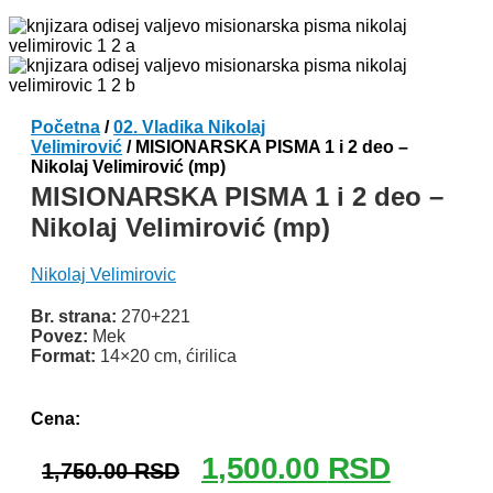
Početna
/
02. Vladika Nikolaj
Velimirović
/ MISIONARSKA PISMA 1 i 2 deo –
Nikolaj Velimirović (mp)
MISIONARSKA PISMA 1 i 2 deo –
Nikolaj Velimirović (mp)
Nikolaj Velimirovic
Br. strana:
270+221
Povez:
Mek
Format:
14×20 cm, ćirilica
Odlomak knjige
Cena:
Originalna
Trenutna
1,500.00
RSD
1,750.00
RSD
cena
cena