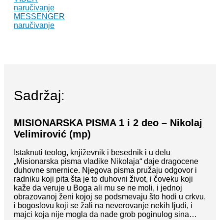
naručivanje
MESSENGER
naručivanje
Sadržaj:
MISIONARSKA PISMA 1 i 2 deo – Nikolaj
Velimirović (mp)
Istaknuti teolog, književnik i besednik i u delu
„Misionarska pisma vladike Nikolaja“ daje dragocene
duhovne smernice. Njegova pisma pružaju odgovor i
radniku koji pita šta je to duhovni život, i čoveku koji
kaže da veruje u Boga ali mu se ne moli, i jednoj
obrazovanoj ženi kojoj se podsmevaju što hodi u crkvu,
i bogoslovu koji se žali na neverovanje nekih ljudi, i
majci koja nije mogla da nađe grob poginulog sina…