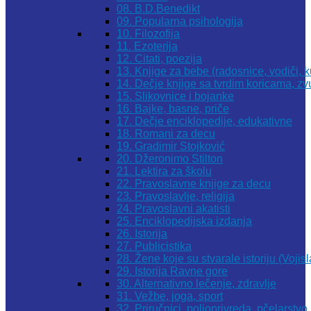
08. B.D.Benedikt
09. Popularna psihologija
10. Filozofija
11. Ezoterija
12. Citati, poezija
13. Knjige za bebe (radosnice, vodiči, k
14. Dečje knjige sa tvrdim koricama, z
15. Slikovnice i bojanke
16. Bajke, basne, priče
17. Dečje enciklopedije, edukativne
18. Romani za decu
19. Gradimir Stojković
20. Džeronimo Stilton
21. Lektira za školu
22. Pravoslavne knjige za decu
23. Pravoslavlje, religija
24. Pravoslavni akatisti
25. Enciklopedijska izdanja
26. Istorija
27. Publicistika
28. Žene koje su stvarale istoriju (Vojis
29. Istorija Ravne gore
30. Alternativno lečenje, zdravlje
31. Vežbe, joga, sport
32. Priručnici, poljoprivreda, pčelarstvo