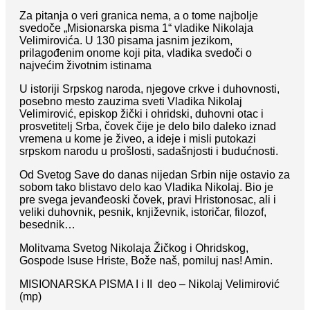
Za pitanja o veri granica nema, a o tome najbolje
svedoče „Misionarska pisma 1“ vladike Nikolaja
Velimirovića. U 130 pisama jasnim jezikom,
prilagođenim onome koji pita, vladika svedoči o
najvećim životnim istinama
U istoriji Srpskog naroda, njegove crkve i duhovnosti,
posebno mesto zauzima sveti Vladika Nikolaj
Velimirović, episkop žički i ohridski, duhovni otac i
prosvetitelj Srba, čovek čije je delo bilo daleko iznad
vremena u kome je živeo, a ideje i misli putokazi
srpskom narodu u prošlosti, sadašnjosti i budućnosti.
Od Svetog Save do danas nijedan Srbin nije ostavio za
sobom tako blistavo delo kao Vladika Nikolaj. Bio je
pre svega jevanđeoski čovek, pravi Hristonosac, ali i
veliki duhovnik, pesnik, književnik, istoričar, filozof,
besednik…
Molitvama Svetog Nikolaja Žičkog i Ohridskog,
Gospode Isuse Hriste, Bože naš, pomiluj nas! Amin.
MISIONARSKA PISMA I i II deo – Nikolaj Velimirović
(mp)