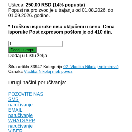
je
je:
Ušteda:
250.00
RSD
(14% popusta)
Popust na proizvod je u trajanju od 01.08.2026. do
bila:
1,500.00 
01.09.2026. godine.
1,750.00 RSD.
* Troškovi isporuke nisu uključeni u cenu. Cena
isporuke Post expresom poštom je od 410 din.
MISIONARSKA
PISMA
Dodaj u korpu
1
Dodaj u Listu želja
i
2
Šifra artikla
33947
Kategorija
02. Vladika Nikolaj Velimirović
deo
Oznaka
Vladika Nikolaj mek povez
–
Nikolaj
Drugi načini poručivanja:
Velimirović
(mp)
POZOVITE NAS
količina
SMS
naručivanje
EMAIL
naručivanje
WHATSAPP
naručivanje
VIBER