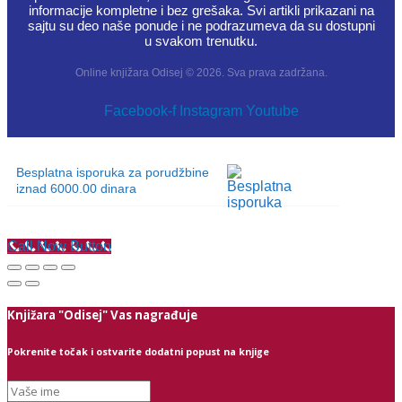
informacije kompletne i bez grešaka. Svi artikli prikazani na
sajtu su deo naše ponude i ne podrazumeva da su dostupni
u svakom trenutku.
Online knjižara Odisej © 2026. Sva prava zadržana.
Facebook-f
Instagram
Youtube
Besplatna isporuka za porudžbine
iznad 6000.00 dinara
Call Now Button
Knjižara "Odisej" Vas nagrađuje
Pokrenite točak i ostvarite dodatni popust na knjige