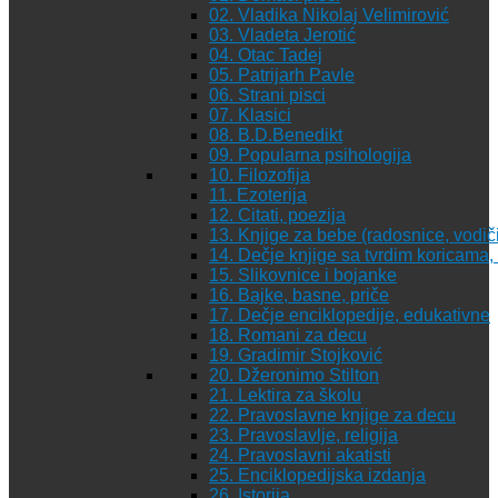
02. Vladika Nikolaj Velimirović
03. Vladeta Jerotić
04. Otac Tadej
05. Patrijarh Pavle
06. Strani pisci
07. Klasici
08. B.D.Benedikt
09. Popularna psihologija
10. Filozofija
11. Ezoterija
12. Citati, poezija
13. Knjige za bebe (radosnice, vodiči
14. Dečje knjige sa tvrdim koricama
15. Slikovnice i bojanke
16. Bajke, basne, priče
17. Dečje enciklopedije, edukativne
18. Romani za decu
19. Gradimir Stojković
20. Džeronimo Stilton
21. Lektira za školu
22. Pravoslavne knjige za decu
23. Pravoslavlje, religija
24. Pravoslavni akatisti
25. Enciklopedijska izdanja
26. Istorija