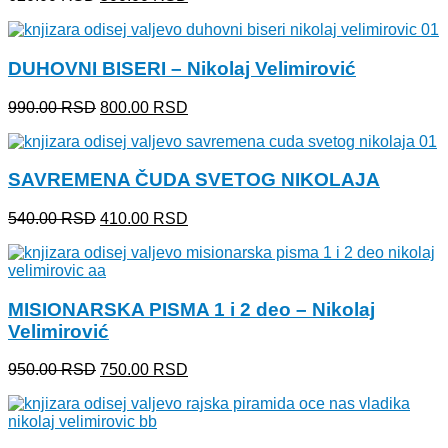
cena
cena
je
je:
bila:
500.00 RSD.
DUHOVNI BISERI – Nikolaj Velimirović
620.00 RSD.
Originalna
Trenutna
990.00
RSD
800.00
RSD
cena
cena
je
je:
bila:
800.00 RSD.
SAVREMENA ČUDA SVETOG NIKOLAJA
990.00 RSD.
Originalna
Trenutna
540.00
RSD
410.00
RSD
cena
cena
je
je:
bila:
410.00 RSD.
540.00 RSD.
MISIONARSKA PISMA 1 i 2 deo – Nikolaj
Velimirović
Originalna
Trenutna
950.00
RSD
750.00
RSD
cena
cena
je
je:
bila:
750.00 RSD.
950.00 RSD.