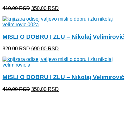
Originalna
Trenutna
410.00
RSD
350.00
RSD
cena
cena
je
je:
bila:
350.00 RSD.
410.00 RSD.
MISLI O DOBRU I ZLU – Nikolaj Velimirović
Originalna
Trenutna
820.00
RSD
690.00
RSD
cena
cena
je
je:
bila:
690.00 RSD.
820.00 RSD.
MISLI O DOBRU I ZLU – Nikolaj Velimirović
Originalna
Trenutna
410.00
RSD
350.00
RSD
cena
cena
je
je:
bila:
350.00 RSD.
410.00 RSD.