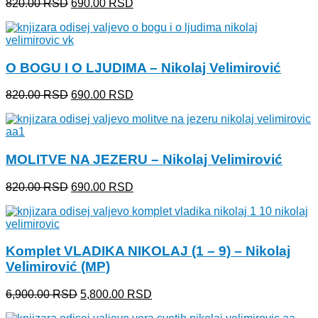
Originalna
Trenutna
820.00
RSD
690.00
RSD
cena
cena
je
je:
bila:
690.00 RSD.
820.00 RSD.
O BOGU I O LJUDIMA – Nikolaj Velimirović
Originalna
Trenutna
820.00
RSD
690.00
RSD
cena
cena
je
je:
bila:
690.00 RSD.
820.00 RSD.
MOLITVE NA JEZERU – Nikolaj Velimirović
Originalna
Trenutna
820.00
RSD
690.00
RSD
cena
cena
je
je:
bila:
690.00 RSD.
820.00 RSD.
Komplet VLADIKA NIKOLAJ (1 – 9) – Nikolaj
Velimirović (MP)
Originalna
Trenutna
6,900.00
RSD
5,800.00
RSD
cena
cena