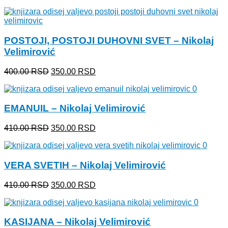
cena
cena
je
je:
bila:
690.00 RSD.
820.00 RSD.
POSTOJI, POSTOJI DUHOVNI SVET – Nikolaj
Velimirović
Originalna
Trenutna
400.00
RSD
350.00
RSD
cena
cena
je
je:
bila:
350.00 RSD.
EMANUIL – Nikolaj Velimirović
400.00 RSD.
Originalna
Trenutna
410.00
RSD
350.00
RSD
cena
cena
je
je:
bila:
350.00 RSD.
VERA SVETIH – Nikolaj Velimirović
410.00 RSD.
Originalna
Trenutna
410.00
RSD
350.00
RSD
cena
cena
je
je:
bila:
350.00 RSD.
KASIJANA – Nikolaj Velimirović
410.00 RSD.