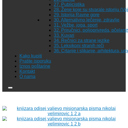
27. Publicistika
28. Žene koje su stvarale istoriju (Vo
29. Istorija Ravne gore
30. Alternativno lečenje, zdravlje
31. Vežbe, joga, sport
32. Priručnici, poljoprivreda, pčelars
33. Kuvari
34. Rečnici za strane jezike
35. Leksikoni stranih reči
36. Crtanje i slikanje, arhitektura, u
Kako kupiti
Pratite isporuku
Iznos poštarine
Kontakt
O nama