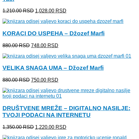
Originalna
Trenutna
1,210.00
RSD
1,028.00
RSD
cena
cena
je
je:
bila:
1,028.00 RSD.
KORACI DO USPEHA – Džozef Marfi
1,210.00 RSD.
Originalna
Trenutna
880.00
RSD
748.00
RSD
cena
cena
je
je:
bila:
748.00 RSD.
VELIKA SNAGA UMA – Džozef Marfi
880.00 RSD.
Originalna
Trenutna
880.00
RSD
750.00
RSD
cena
cena
je
je:
bila:
750.00 RSD.
880.00 RSD.
DRUŠTVENE MREŽE – DIGITALNO NASILJE:
TVOJI PODACI NA INTERNETU
Originalna
Trenutna
1,350.00
RSD
1,220.00
RSD
cena
cena
je
je: