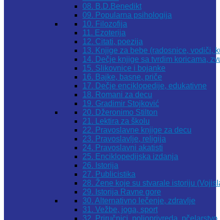
08. B.D.Benedikt
09. Popularna psihologija
10. Filozofija
11. Ezoterija
12. Citati, poezija
13. Knjige za bebe (radosnice, vodiči, k
14. Dečje knjige sa tvrdim koricama, z
15. Slikovnice i bojanke
16. Bajke, basne, priče
17. Dečje enciklopedije, edukativne
18. Romani za decu
19. Gradimir Stojković
20. Džeronimo Stilton
21. Lektira za školu
22. Pravoslavne knjige za decu
23. Pravoslavlje, religija
24. Pravoslavni akatisti
25. Enciklopedijska izdanja
26. Istorija
27. Publicistika
28. Žene koje su stvarale istoriju (Vojis
29. Istorija Ravne gore
30. Alternativno lečenje, zdravlje
31. Vežbe, joga, sport
32. Priručnici, poljoprivreda, pčelarstvo