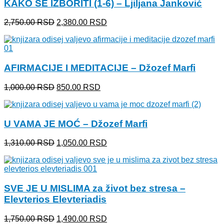
KAKO SE IZBORITI (1-6) – Ljiljana Janković
1,750.00 RSD.
Originalna
Trenutna
2,750.00
RSD
2,380.00
RSD
cena
cena
je
je:
bila:
2,380.00 RSD.
2,750.00 RSD.
AFIRMACIJE I MEDITACIJE – Džozef Marfi
Originalna
Trenutna
1,000.00
RSD
850.00
RSD
cena
cena
je
je:
bila:
850.00 RSD.
U VAMA JE MOĆ – Džozef Marfi
1,000.00 RSD.
Originalna
Trenutna
1,310.00
RSD
1,050.00
RSD
cena
cena
je
je:
bila:
1,050.00 RSD.
1,310.00 RSD.
SVE JE U MISLIMA za život bez stresa –
Elevterios Elevteriadis
Originalna
Trenutna
1,750.00
RSD
1,490.00
RSD