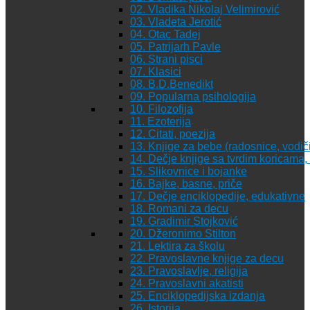
02. Vladika Nikolaj Velimirović
03. Vladeta Jerotić
04. Otac Tadej
05. Patrijarh Pavle
06. Strani pisci
07. Klasici
08. B.D.Benedikt
09. Popularna psihologija
10. Filozofija
11. Ezoterija
12. Citati, poezija
13. Knjige za bebe (radosnice, vodiči
14. Dečje knjige sa tvrdim koricama
15. Slikovnice i bojanke
16. Bajke, basne, priče
17. Dečje enciklopedije, edukativne
18. Romani za decu
19. Gradimir Stojković
20. Džeronimo Stilton
21. Lektira za školu
22. Pravoslavne knjige za decu
23. Pravoslavlje, religija
24. Pravoslavni akatisti
25. Enciklopedijska izdanja
26. Istorija