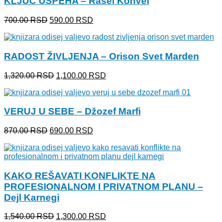
KLJUČ USPEHA – Rasel Konvel
770.00 RSD.
Originalna
Trenutna
700.00
RSD
590.00
RSD
cena
cena
je
je:
bila:
590.00 RSD.
RADOST ŽIVLJENJA – Orison Svet Marden
700.00 RSD.
Originalna
Trenutna
1,320.00
RSD
1,100.00
RSD
cena
cena
je
je:
bila:
1,100.00 RSD.
VERUJ U SEBE – Džozef Marfi
1,320.00 RSD.
Originalna
Trenutna
870.00
RSD
690.00
RSD
cena
cena
je
je:
bila:
690.00 RSD.
870.00 RSD.
KAKO REŠAVATI KONFLIKTE NA
PROFESIONALNOM I PRIVATNOM PLANU –
Dejl Karnegi
Originalna
Trenutna
1,540.00
RSD
1,300.00
RSD