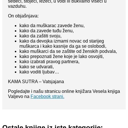
sedeći, stojeći, ležeći, u vodi ili bukvalno viseći u
vazduhu.
On objašnjava:
kako da muškarac zavede ženu,
kako da zavede tuđu ženu,
kako da zaštiti svoju,
kako da devojka izmami novac od starijeg
muškarca i kako kasnije da ga se oslobodi,
kako muškarci da se zaštite od ženskih podvala,
kako prepoznati žene koje je lako osvojiti,
kako izabrati pravog partnera,
kako se udvarati,
kako voditi ljubav…
KAMA SUTRA – Vatsjajana
Pogledajte i našu stranicu online knjižara Vesela knjiga
Valjevo na
Facebook strani.
Ostale knjige iz iste kategorije: