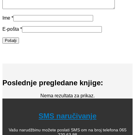
Ime
*
E-pošta
*
Poslednje pregledane knjige:
Nema rezultata za prikaz.
SMS naručivanje
Vašu narudžbinu možete poslati SMS om na broj telefona 065
220 63 98