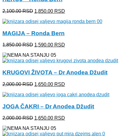
Originalna
Trenutna
2,100.00
RSD
1,850.00
RSD
cena
cena
je
je:
bila:
1,850.00 RSD.
MAGIJA – Ronda Bern
2,100.00 RSD.
Originalna
Trenutna
1,850.00
RSD
1,590.00
RSD
cena
cena
je
je:
bila:
1,590.00 RSD.
1,850.00 RSD.
KRUGOVI ŽIVOTA – Dr Anodea Džudit
Originalna
Trenutna
2,000.00
RSD
1,650.00
RSD
cena
cena
je
je:
bila:
1,650.00 RSD.
JOGA ČAKRI – Dr Anodea Džudit
2,000.00 RSD.
Originalna
Trenutna
2,000.00
RSD
1,650.00
RSD
cena
cena
je
je:
bila:
1,650.00 RSD.