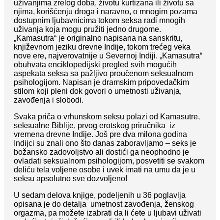
uživanjima zrelog doba, životu kurtizana ili životu sa
njima, korišćenju droga i naravno, o mnogim pozama
dostupnim ljubavnicima tokom seksa radi mnogih
uživanja koja mogu pružiti jedno drugome.
„Kamasutra“ je originalno napisana na sanskritu,
književnom jeziku drevne Indije, tokom trećeg veka
nove ere, najverovatnije u Severnoj Indiji. „Kamasutra“
obuhvata enciklopedijski pregled svih mogućih
aspekata seksa sa pažljivo proučenom seksualnom
psihologijom. Napisan je dramskim pripovedačkim
stilom koji pleni dok govori o umetnosti uživanja,
zavođenja i slobodi.
Svaka priča o vrhunskom seksu polazi od Kamasutre,
seksualne Biblije, prvog erotskog priručnika iz
vremena drevne Indije. Još pre dva milona godina
Indijci su znali ono što danas zaboravljamo – seks je
božansko zadovoljstvo ali dostići ga neophodno je
ovladati seksualnom psihologijom, posvetiti se svakom
deliću tela voljene osobe i uvek imati na umu da je u
seksu apsolutno sve dozvoljeno!
U sedam delova knjige, podeljenih u 36 poglavlja
opisana je do detalja umetnost zavođenja, ženskog
orgazma, pa možete izabrati da li ćete u ljubavi uživati