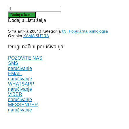
KAMA
SUTRA
Dodaj u korpu
-
Dodaj u Listu želja
Vatsjajana
količina
Šifra artikla
28643
Kategorija
09. Popularna psihologija
Oznaka
KAMA SUTRA
Drugi načini poručivanja:
POZOVITE NAS
SMS
naručivanje
EMAIL
naručivanje
WHATSAPP
naručivanje
VIBER
naručivanje
MESSENGER
naručivanje