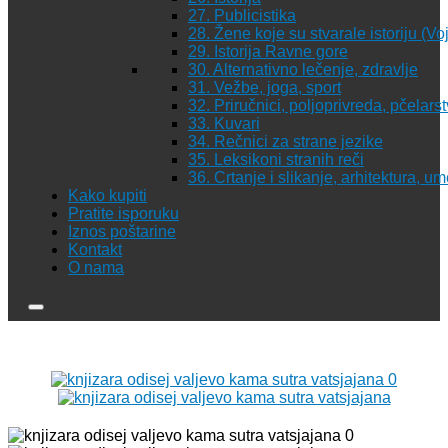
27. Publicistika
28. Žene koje su stvarale istoriju (Vo
29. Istorija Ravne gore
30. Alternativno lečenje, zdravlje
31. Vežbe, joga, sport
32. Priručnici, poljoprivreda, pčelars
33. Kuvari
34. Rečnici za strane jezike
35. Leksikoni stranih reči
36. Crtanje i slikanje, arhitektura, u
Kako kupiti
Pratite isporuku
Iznos poštarine
Kontakt
O nama