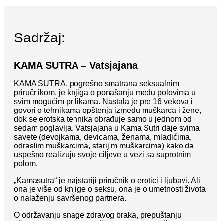
Sadržaj:
KAMA SUTRA – Vatsjajana
KAMA SUTRA, pogrešno smatrana seksualnim
priručnikom, je knjiga o ponašanju među polovima u
svim mogućim prilikama. Nastala je pre 16 vekova i
govori o tehnikama opštenja između muškarca i žene,
dok se erotska tehnika obrađuje samo u jednom od
sedam poglavlja. Vatsjajana u Kama Sutri daje svima
savete (devojkama, devicama, ženama, mladićima,
odraslim muškarcima, starijim muškarcima) kako da
uspešno realizuju svoje ciljeve u vezi sa suprotnim
polom.
„Kamasutra“ je najstariji priručnik o erotici i ljubavi. Ali
ona je više od knjige o seksu, ona je o umetnosti života
o nalaženju savršenog partnera.
O održavanju snage zdravog braka, prepuštanju