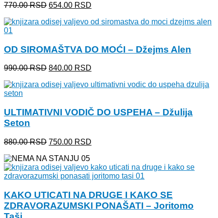
Originalna
Trenutna
770.00
RSD
654.00
RSD
cena
cena
je
je:
bila:
654.00 RSD.
770.00 RSD.
OD SIROMAŠTVA DO MOĆI – Džejms Alen
Originalna
Trenutna
990.00
RSD
840.00
RSD
cena
cena
je
je:
bila:
840.00 RSD.
990.00 RSD.
ULTIMATIVNI VODIČ DO USPEHA – Džulija
Seton
Originalna
Trenutna
880.00
RSD
750.00
RSD
cena
cena
je
je:
bila:
750.00 RSD.
880.00 RSD.
KAKO UTICATI NA DRUGE I KAKO SE
ZDRAVORAZUMSKI PONAŠATI – Joritomo
Taši