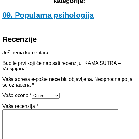
kategorije:
09. Popularna psihologija
Recenzije
Još nema komentara.
Budite prvi koji će napisati recenziju “KAMA SUTRA –
Vatsjajana”
Vaša adresa e-pošte neće biti objavljena.
Neophodna polja
su označena
*
Vaša ocena
*
Vaša recenzija
*