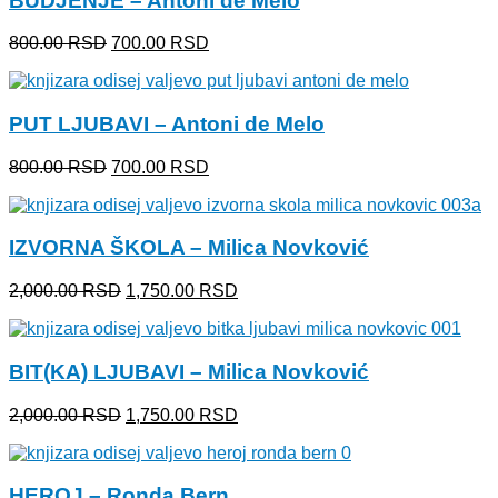
BUDJENJE – Antoni de Melo
Originalna
Trenutna
800.00
RSD
700.00
RSD
cena
cena
je
je:
bila:
700.00 RSD.
PUT LJUBAVI – Antoni de Melo
800.00 RSD.
Originalna
Trenutna
800.00
RSD
700.00
RSD
cena
cena
je
je:
bila:
700.00 RSD.
IZVORNA ŠKOLA – Milica Novković
800.00 RSD.
Originalna
Trenutna
2,000.00
RSD
1,750.00
RSD
cena
cena
je
je:
bila:
1,750.00 RSD.
BIT(KA) LJUBAVI – Milica Novković
2,000.00 RSD.
Originalna
Trenutna
2,000.00
RSD
1,750.00
RSD
cena
cena
je
je:
bila:
1,750.00 RSD.
HEROJ – Ronda Bern
2,000.00 RSD.