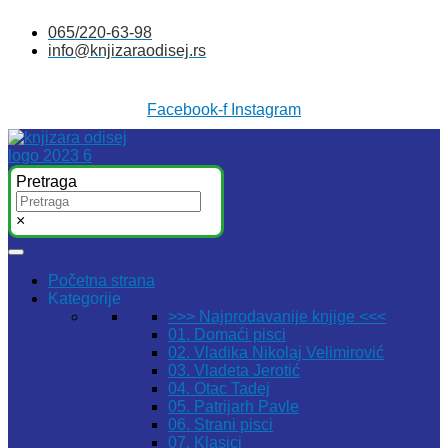
Skočite
065/220-63-98
na
info@knjizaraodisej.rs
sadržaj
Facebook-f
Instagram
Pretraga
×
Početna strana
Kategorije
>>> Najprodavanije knjige <<<
01. Domaći pisci
02. Vladika Nikolaj Velimirović
03. Vladeta Jerotić
04. Otac Tadej
05. Patrijarh Pavle
06. Strani pisci
07. Klasici