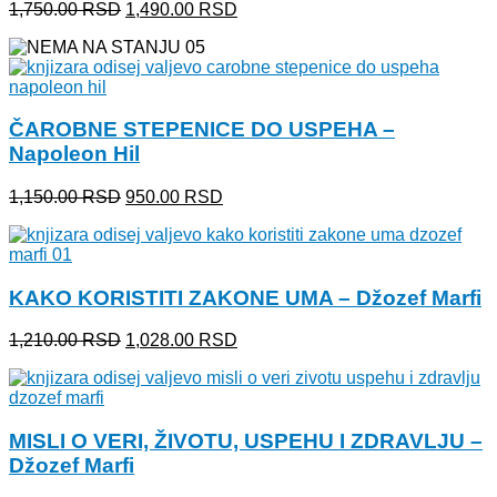
Originalna
Trenutna
1,750.00
RSD
1,490.00
RSD
cena
cena
je
je:
bila:
1,490.00 RSD.
1,750.00 RSD.
ČAROBNE STEPENICE DO USPEHA –
Napoleon Hil
Originalna
Trenutna
1,150.00
RSD
950.00
RSD
cena
cena
je
je:
bila:
950.00 RSD.
1,150.00 RSD.
KAKO KORISTITI ZAKONE UMA – Džozef Marfi
Originalna
Trenutna
1,210.00
RSD
1,028.00
RSD
cena
cena
je
je:
bila:
1,028.00 RSD.
1,210.00 RSD.
MISLI O VERI, ŽIVOTU, USPEHU I ZDRAVLJU –
Džozef Marfi