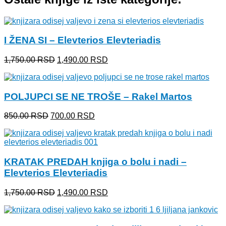
I ŽENA SI – Elevterios Elevteriadis
Originalna
Trenutna
1,750.00
RSD
1,490.00
RSD
cena
cena
je
je:
bila:
1,490.00 RSD.
POLJUPCI SE NE TROŠE – Rakel Martos
1,750.00 RSD.
Originalna
Trenutna
850.00
RSD
700.00
RSD
cena
cena
je
je:
bila:
700.00 RSD.
850.00 RSD.
KRATAK PREDAH knjiga o bolu i nadi –
Elevterios Elevteriadis
Originalna
Trenutna
1,750.00
RSD
1,490.00
RSD
cena
cena
je
je:
bila:
1,490.00 RSD.