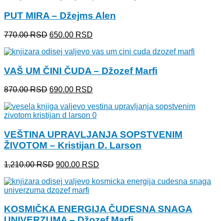
2,000.00 RSD.
PUT MIRA – Džejms Alen
Originalna
Trenutna
770.00
RSD
650.00
RSD
cena
cena
je
je:
bila:
650.00 RSD.
VAŠ UM ČINI ČUDA – Džozef Marfi
770.00 RSD.
Originalna
Trenutna
870.00
RSD
690.00
RSD
cena
cena
je
je:
bila:
690.00 RSD.
870.00 RSD.
VEŠTINA UPRAVLJANJA SOPSTVENIM
ŽIVOTOM – Kristijan D. Larson
Originalna
Trenutna
1,210.00
RSD
900.00
RSD
cena
cena
je
je:
bila:
900.00 RSD.
1,210.00 RSD.
KOSMIČKA ENERGIJA ČUDESNA SNAGA
UNIVERZUMA – Džozef Marfi