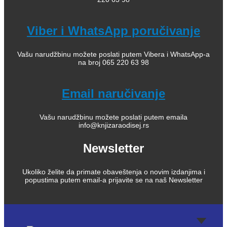
Viber i WhatsApp poručivanje
Vašu narudžbinu možete poslati putem Vibera i WhatsApp-a
na broj 065 220 63 98
Email naručivanje
Vašu narudžbinu možete poslati putem emaila
info@knjizaraodisej.rs
Newsletter
Ukoliko želite da primate obaveštenja o novim izdanjima i
popustima putem email-a prijavite se na naš Newsletter