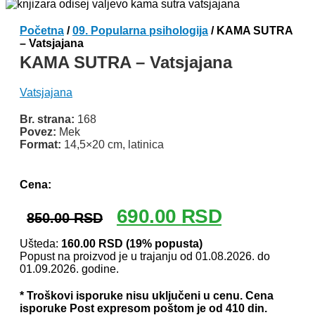
Početna
/
09. Popularna psihologija
/ KAMA SUTRA
– Vatsjajana
KAMA SUTRA – Vatsjajana
Vatsjajana
Br. strana:
168
Povez:
Mek
Format:
14,5×20 cm, latinica
Odlomak knjige
Cena:
Originalna
Trenutna
690.00
RSD
850.00
RSD
cena
cena
je
je:
Ušteda:
160.00
RSD
(19% popusta)
Popust na proizvod je u trajanju od 01.08.2026. do
bila:
690.00 RSD.
01.09.2026. godine.
850.00 RSD.
* Troškovi isporuke nisu uključeni u cenu. Cena
isporuke Post expresom poštom je od 410 din.