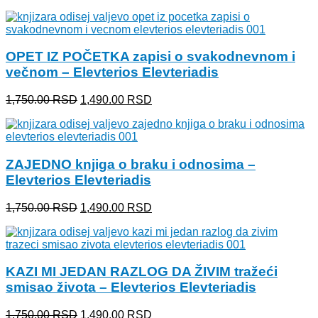
cena
cena
je
je:
bila:
1,490.00 RSD.
1,750.00 RSD.
OPET IZ POČETKA zapisi o svakodnevnom i
večnom – Elevterios Elevteriadis
Originalna
Trenutna
1,750.00
RSD
1,490.00
RSD
cena
cena
je
je:
bila:
1,490.00 RSD.
1,750.00 RSD.
ZAJEDNO knjiga o braku i odnosima –
Elevterios Elevteriadis
Originalna
Trenutna
1,750.00
RSD
1,490.00
RSD
cena
cena
je
je:
bila:
1,490.00 RSD.
1,750.00 RSD.
KAZI MI JEDAN RAZLOG DA ŽIVIM tražeći
smisao života – Elevterios Elevteriadis
Originalna
Trenutna
1,750.00
RSD
1,490.00
RSD