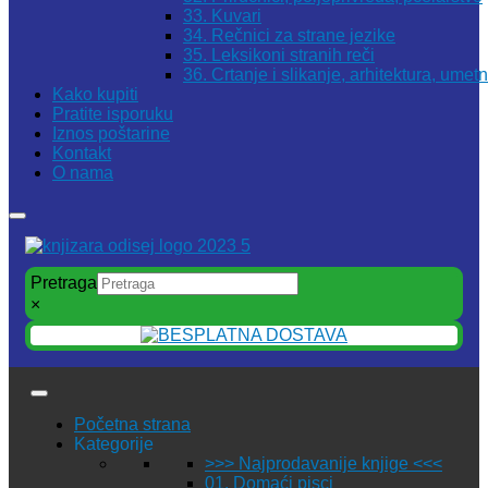
33. Kuvari
34. Rečnici za strane jezike
35. Leksikoni stranih reči
36. Crtanje i slikanje, arhitektura, umet
Kako kupiti
Pratite isporuku
Iznos poštarine
Kontakt
O nama
Pretraga
×
Početna strana
Kategorije
>>> Najprodavanije knjige <<<
01. Domaći pisci