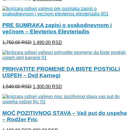
cena
cena
je
je:
bila:
1,490.00 RSD.
1,750.00 RSD.
PRE SUMRAKA zapisi o svakodnevnom i
večnom – Elevterios Elevteriadis
Originalna
Trenutna
1,750.00
RSD
1,490.00
RSD
cena
cena
je
je:
bila:
1,490.00 RSD.
1,750.00 RSD.
PRIHVATITE PROMENE DA BISTE POSTIGLI
USPEH – Dejl Karnegi
Originalna
Trenutna
1,540.00
RSD
1,300.00
RSD
cena
cena
je
je:
bila:
1,300.00 RSD.
1,540.00 RSD.
MOĆ POZITIVNOG STAVA – Vaš put do uspeha
– Rodžer Fric