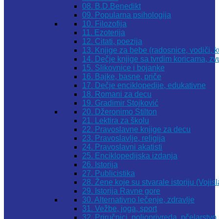
08. B.D.Benedikt
09. Popularna psihologija
10. Filozofija
11. Ezoterija
12. Citati, poezija
13. Knjige za bebe (radosnice, vodiči, k
14. Dečje knjige sa tvrdim koricama, z
15. Slikovnice i bojanke
16. Bajke, basne, priče
17. Dečje enciklopedije, edukativne
18. Romani za decu
19. Gradimir Stojković
20. Džeronimo Stilton
21. Lektira za školu
22. Pravoslavne knjige za decu
23. Pravoslavlje, religija
24. Pravoslavni akatisti
25. Enciklopedijska izdanja
26. Istorija
27. Publicistika
28. Žene koje su stvarale istoriju (Vojis
29. Istorija Ravne gore
30. Alternativno lečenje, zdravlje
31. Vežbe, joga, sport
32. Priručnici, poljoprivreda, pčelarstvo