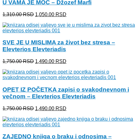
U VAMA JE MOĆ – Džozef Marfi
1,000.00 RSD.
Originalna
Trenutna
1,310.00
RSD
1,050.00
RSD
cena
cena
je
je:
bila:
1,050.00 RSD.
1,310.00 RSD.
SVE JE U MISLIMA za život bez stresa –
Elevterios Elevteriadis
Originalna
Trenutna
1,750.00
RSD
1,490.00
RSD
cena
cena
je
je:
bila:
1,490.00 RSD.
1,750.00 RSD.
OPET IZ POČETKA zapisi o svakodnevnom i
večnom – Elevterios Elevteriadis
Originalna
Trenutna
1,750.00
RSD
1,490.00
RSD
cena
cena
je
je:
bila:
1,490.00 RSD.
1,750.00 RSD.
ZAJEDNO knjiga o braku i odnosima –