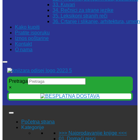
33. Kuvari
34. Rečnici za strane jezike
35. Leksikoni stranih reči
36. Crtanje i slikanje, arhitektura, umet
Kako kupiti
Pratite isporuku
Iznos poštarine
Kontakt
O nama
Pretraga
×
Početna strana
Kategorije
>>> Najprodavanije knjige <<<
01. Domaći pisci