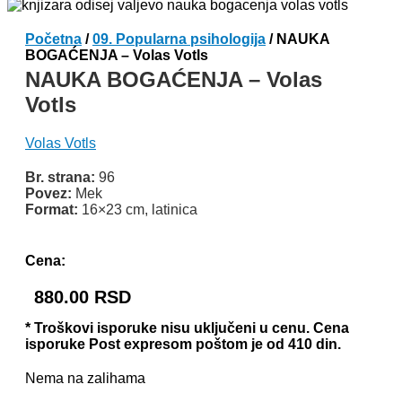
Početna
/
09. Popularna psihologija
/ NAUKA
BOGAĆENJA – Volas Votls
NAUKA BOGAĆENJA – Volas
Votls
Volas Votls
Br. strana:
96
Povez:
Mek
Format:
16×23 cm, latinica
Odlomak knjige
Cena:
880.00
RSD
* Troškovi isporuke nisu uključeni u cenu. Cena
isporuke Post expresom poštom je od 410 din.
Nema na zalihama