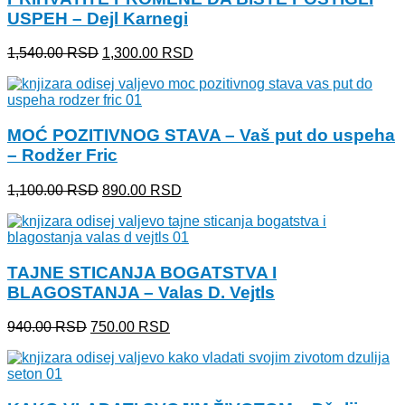
USPEH – Dejl Karnegi
Originalna
Trenutna
1,540.00
RSD
1,300.00
RSD
cena
cena
je
je:
bila:
1,300.00 RSD.
1,540.00 RSD.
MOĆ POZITIVNOG STAVA – Vaš put do uspeha
– Rodžer Fric
Originalna
Trenutna
1,100.00
RSD
890.00
RSD
cena
cena
je
je:
bila:
890.00 RSD.
1,100.00 RSD.
TAJNE STICANJA BOGATSTVA I
BLAGOSTANJA – Valas D. Vejtls
Originalna
Trenutna
940.00
RSD
750.00
RSD
cena
cena
je
je:
bila:
750.00 RSD.
940.00 RSD.