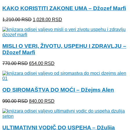
1,150.00 RSD.
KAKO KORISTITI ZAKONE UMA – Džozef Marfi
Originalna
Trenutna
1,210.00
RSD
1,028.00
RSD
cena
cena
je
je:
bila:
1,028.00 RSD.
1,210.00 RSD.
MISLI O VERI, ŽIVOTU, USPEHU I ZDRAVLJU –
Džozef Marfi
Originalna
Trenutna
770.00
RSD
654.00
RSD
cena
cena
je
je:
bila:
654.00 RSD.
770.00 RSD.
OD SIROMAŠTVA DO MOĆI – Džejms Alen
Originalna
Trenutna
990.00
RSD
840.00
RSD
cena
cena
je
je:
bila:
840.00 RSD.
990.00 RSD.
ULTIMATIVNI VODIČ DO USPEHA – Džulija