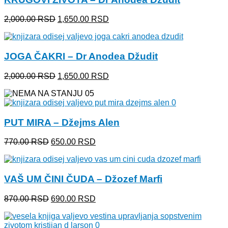
Originalna
Trenutna
2,000.00
RSD
1,650.00
RSD
cena
cena
je
je:
bila:
1,650.00 RSD.
JOGA ČAKRI – Dr Anodea Džudit
2,000.00 RSD.
Originalna
Trenutna
2,000.00
RSD
1,650.00
RSD
cena
cena
je
je:
bila:
1,650.00 RSD.
2,000.00 RSD.
PUT MIRA – Džejms Alen
Originalna
Trenutna
770.00
RSD
650.00
RSD
cena
cena
je
je:
bila:
650.00 RSD.
VAŠ UM ČINI ČUDA – Džozef Marfi
770.00 RSD.
Originalna
Trenutna
870.00
RSD
690.00
RSD
cena
cena
je
je:
bila:
690.00 RSD.