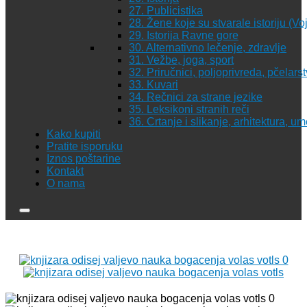
27. Publicistika
28. Žene koje su stvarale istoriju (Vo
29. Istorija Ravne gore
30. Alternativno lečenje, zdravlje
31. Vežbe, joga, sport
32. Priručnici, poljoprivreda, pčelars
33. Kuvari
34. Rečnici za strane jezike
35. Leksikoni stranih reči
36. Crtanje i slikanje, arhitektura, u
Kako kupiti
Pratite isporuku
Iznos poštarine
Kontakt
O nama