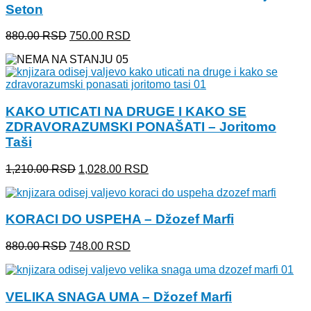
Seton
Originalna
Trenutna
880.00
RSD
750.00
RSD
cena
cena
je
je:
bila:
750.00 RSD.
880.00 RSD.
KAKO UTICATI NA DRUGE I KAKO SE
ZDRAVORAZUMSKI PONAŠATI – Joritomo
Taši
Originalna
Trenutna
1,210.00
RSD
1,028.00
RSD
cena
cena
je
je:
bila:
1,028.00 RSD.
KORACI DO USPEHA – Džozef Marfi
1,210.00 RSD.
Originalna
Trenutna
880.00
RSD
748.00
RSD
cena
cena
je
je:
bila:
748.00 RSD.
VELIKA SNAGA UMA – Džozef Marfi
880.00 RSD.