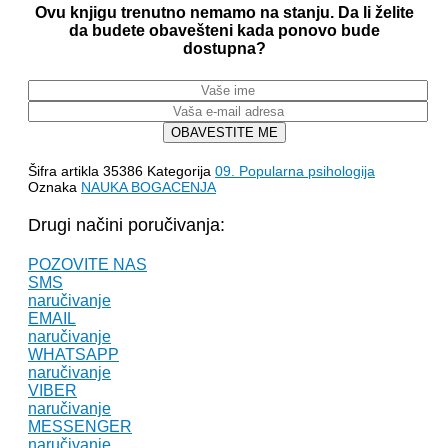
Ovu knjigu trenutno nemamo na stanju. Da li želite
da budete obavešteni kada ponovo bude
dostupna?
OBAVESTITE ME
Šifra artikla
35386
Kategorija
09. Popularna psihologija
Oznaka
NAUKA BOGACENJA
Drugi načini poručivanja:
POZOVITE NAS
SMS
naručivanje
EMAIL
naručivanje
WHATSAPP
naručivanje
VIBER
naručivanje
MESSENGER
naručivanje