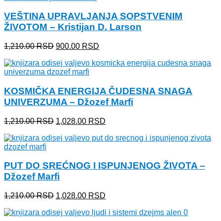
870.00 RSD.
VEŠTINA UPRAVLJANJA SOPSTVENIM
ŽIVOTOM – Kristijan D. Larson
Originalna
Trenutna
1,210.00
RSD
900.00
RSD
cena
cena
je
je:
bila:
900.00 RSD.
1,210.00 RSD.
KOSMIČKA ENERGIJA ČUDESNA SNAGA
UNIVERZUMA – Džozef Marfi
Originalna
Trenutna
1,210.00
RSD
1,028.00
RSD
cena
cena
je
je:
bila:
1,028.00 RSD.
1,210.00 RSD.
PUT DO SREĆNOG I ISPUNJENOG ŽIVOTA –
Džozef Marfi
Originalna
Trenutna
1,210.00
RSD
1,028.00
RSD
cena
cena
je
je: