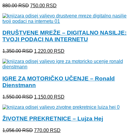
Originalna
Trenutna
880.00
RSD
750.00
RSD
cena
cena
je
je:
bila:
750.00 RSD.
880.00 RSD.
DRUŠTVENE MREŽE – DIGITALNO NASILJE:
TVOJI PODACI NA INTERNETU
Originalna
Trenutna
1,350.00
RSD
1,220.00
RSD
cena
cena
je
je:
bila:
1,220.00 RSD.
1,350.00 RSD.
IGRE ZA MOTORIČKO UČENJE – Ronald
Dienstmann
Originalna
Trenutna
1,550.00
RSD
1,150.00
RSD
cena
cena
je
je:
bila:
1,150.00 RSD.
ŽIVOTNE PREKRETNICE – Lujza Hej
1,550.00 RSD.
Originalna
Trenutna
1,056.00
RSD
770.00
RSD