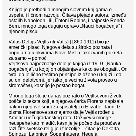
Knjiga je prethodila mnogim slavnim knjigama o
uspehu i ličnom razvoju. Čitava plejada autora, između
ostalih Napoleon Hil, Entoni Robins, i najposle Ronda
Bern, mnogo toga duguju upravo „Nauci bogaćenja“ i
njenom piscu.
Valas Delojs Vejtls (ili Vatls) (1860-1911) bio je
američki pisac. Njegova dela su široko poznata i
popularna u okvirima Nove Misli i takozvanih pokreta
za samo – pomoć.
Vejtlsovo najpoznatije delo je knjiga iz 1910. „Nauka
bogaćenja“, u kojoj on objašnjava kako se obogatiti. On
tvrdi da je lično testirao principe izložene u knjizi i da
su oni delotvorni, jer iako je većinu života proveo u
siromaštvu, kasnije je postao bogat.
Mnogo toga što je danas poznato o Vejtlsovom životu
potiče iz teksta koji je njegova ćerka Florens napisala
nakon njegove smrti za spisateljicu Elizabet Taun. Iz
pisma Florensove saznajemo da je Vejtls rođen u
Americi uoči građanskog rata. Doživevši mnoge
neuspehe kao mladić, kasnije je počeo da proučava
različite svetske religije i filozofije – čitao je Dekarta,
Spinozu, Lajbnica, Šopenhauera, Hegela,