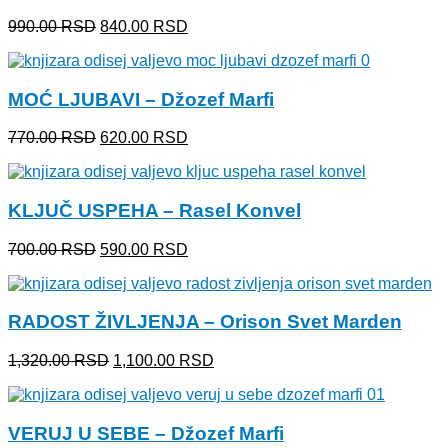
Originalna
Trenutna
990.00
RSD
840.00
RSD
cena
cena
je
je:
bila:
840.00 RSD.
MOĆ LJUBAVI – Džozef Marfi
990.00 RSD.
Originalna
Trenutna
770.00
RSD
620.00
RSD
cena
cena
je
je:
bila:
620.00 RSD.
KLJUČ USPEHA – Rasel Konvel
770.00 RSD.
Originalna
Trenutna
700.00
RSD
590.00
RSD
cena
cena
je
je:
bila:
590.00 RSD.
RADOST ŽIVLJENJA – Orison Svet Marden
700.00 RSD.
Originalna
Trenutna
1,320.00
RSD
1,100.00
RSD
cena
cena
je
je:
bila:
1,100.00 RSD.
VERUJ U SEBE – Džozef Marfi
1,320.00 RSD.