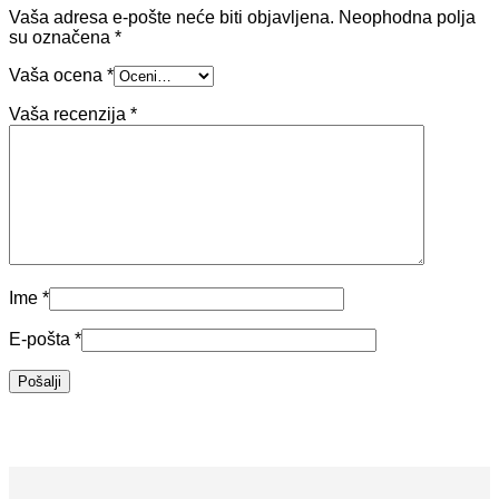
Vaša adresa e-pošte neće biti objavljena.
Neophodna polja
su označena
*
Vaša ocena
*
Vaša recenzija
*
Ime
*
E-pošta
*