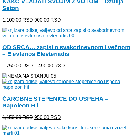
KAKO VLADATI SVOJIM ŽIVOTOM – Džulija
Seton
Originalna
Trenutna
1,100.00
RSD
900.00
RSD
cena
cena
je
je:
bila:
900.00 RSD.
1,100.00 RSD.
OD SRCA… zapisi o svakodnevnom i večnom
– Elevterios Elevteriadis
Originalna
Trenutna
1,750.00
RSD
1,490.00
RSD
cena
cena
je
je:
bila:
1,490.00 RSD.
1,750.00 RSD.
ČAROBNE STEPENICE DO USPEHA –
Napoleon Hil
Originalna
Trenutna
1,150.00
RSD
950.00
RSD
cena
cena
je
je:
bila:
950.00 RSD.