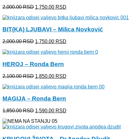
Originalna
Trenutna
2,000.00
RSD
1,750.00
RSD
cena
cena
je
je:
bila:
1,750.00 RSD.
BIT(KA) LJUBAVI – Milica Novković
2,000.00 RSD.
Originalna
Trenutna
2,000.00
RSD
1,750.00
RSD
cena
cena
je
je:
bila:
1,750.00 RSD.
HEROJ – Ronda Bern
2,000.00 RSD.
Originalna
Trenutna
2,100.00
RSD
1,850.00
RSD
cena
cena
je
je:
bila:
1,850.00 RSD.
MAGIJA – Ronda Bern
2,100.00 RSD.
Originalna
Trenutna
1,850.00
RSD
1,590.00
RSD
cena
cena
je
je:
bila:
1,590.00 RSD.
1,850.00 RSD.
KRUGOVI ŽIVOTA – Dr Anodea Džudit