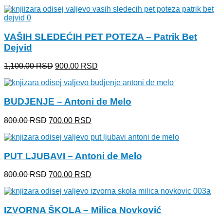
cena
cena
je
je:
bila:
770.00 RSD.
1,056.00 RSD.
VAŠIH SLEDEĆIH PET POTEZA – Patrik Bet
Dejvid
Originalna
Trenutna
1,100.00
RSD
900.00
RSD
cena
cena
je
je:
bila:
900.00 RSD.
BUDJENJE – Antoni de Melo
1,100.00 RSD.
Originalna
Trenutna
800.00
RSD
700.00
RSD
cena
cena
je
je:
bila:
700.00 RSD.
PUT LJUBAVI – Antoni de Melo
800.00 RSD.
Originalna
Trenutna
800.00
RSD
700.00
RSD
cena
cena
je
je:
bila:
700.00 RSD.
IZVORNA ŠKOLA – Milica Novković
800.00 RSD.