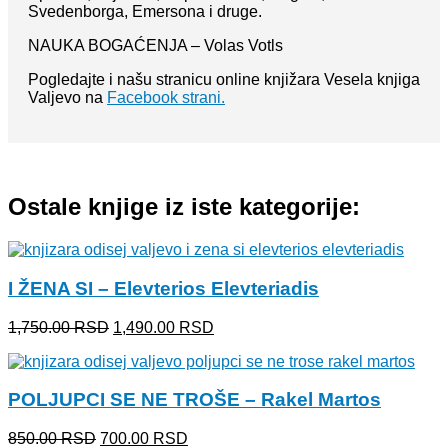
Svedenborga, Emersona i druge.
NAUKA BOGAĆENJA – Volas Votls
Pogledajte i našu stranicu online knjižara Vesela knjiga
Valjevo na
Facebook strani.
Ostale knjige iz iste kategorije:
I ŽENA SI – Elevterios Elevteriadis
Originalna
Trenutna
1,750.00
RSD
1,490.00
RSD
cena
cena
je
je:
bila:
1,490.00 RSD.
POLJUPCI SE NE TROŠE – Rakel Martos
1,750.00 RSD.
Originalna
Trenutna
850.00
RSD
700.00
RSD