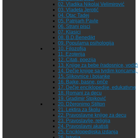
02. Vladika Nikolaj Velimirović
03. Vladeta Jerotić
04. Otac Tadej
05. Patrijarh Pavle
06. Strani pisci
07. Klasici
08. B.D.Benedikt
09. Popularna psihologija
10. Filozofija
11. Ezoterija
12. Citati, poezija
13. Knjige za bebe (radosnice, vodiči
14. Dečje knjige sa tvrdim koricama
15. Slikovnice i bojanke
16. Bajke, basne, priče
17. Dečje enciklopedije, edukativne
18. Romani za decu
19. Gradimir Stojković
20. Džeronimo Stilton
21. Lektira za školu
22. Pravoslavne knjige za decu
23. Pravoslavlje, religija
24. Pravoslavni akatisti
25. Enciklopedijska izdanja
26. Istorija