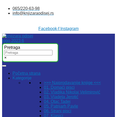
Skočite
065/220-63-98
na
info@knjizaraodisej.rs
sadržaj
Facebook-f
Instagram
Pretraga
×
Početna strana
Kategorije
>>> Najprodavanije knjige <<<
01. Domaći pisci
02. Vladika Nikolaj Velimirović
03. Vladeta Jerotić
04. Otac Tadej
05. Patrijarh Pavle
06. Strani pisci
07. Klasici