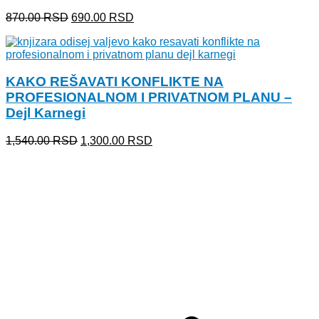
Originalna
Trenutna
870.00
RSD
690.00
RSD
cena
cena
je
je:
bila:
690.00 RSD.
870.00 RSD.
KAKO REŠAVATI KONFLIKTE NA
PROFESIONALNOM I PRIVATNOM PLANU –
Dejl Karnegi
Originalna
Trenutna
1,540.00
RSD
1,300.00
RSD
cena
cena
je
je:
bila:
1,300.00 RSD.
1,540.00 RSD.