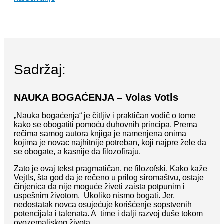
Sadržaj:
NAUKA BOGAĆENJA – Volas Votls
„Nauka bogaćenja“ je čitljiv i praktičan vodič o tome
kako se obogatiti pomoću duhovnih principa. Prema
rečima samog autora knjiga je namenjena onima
kojima je novac najhitnije potreban, koji najpre žele da
se obogate, a kasnije da filozofiraju.
Zato je ovaj tekst pragmatičan, ne filozofski. Kako kaže
Vejtls, šta god da je rečeno u prilog siromaštvu, ostaje
činjenica da nije moguće živeti zaista potpunim i
uspešnim životom. Ukoliko nismo bogati. Jer,
nedostatak novca osujećuje korišćenje sopstvenih
potencijala i talenata. A time i dalji razvoj duše tokom
ovozemaljskog života.