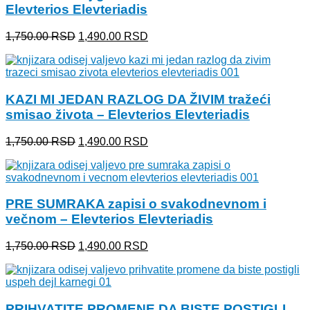
Elevterios Elevteriadis
Originalna
Trenutna
1,750.00
RSD
1,490.00
RSD
cena
cena
je
je:
bila:
1,490.00 RSD.
1,750.00 RSD.
KAZI MI JEDAN RAZLOG DA ŽIVIM tražeći
smisao života – Elevterios Elevteriadis
Originalna
Trenutna
1,750.00
RSD
1,490.00
RSD
cena
cena
je
je:
bila:
1,490.00 RSD.
1,750.00 RSD.
PRE SUMRAKA zapisi o svakodnevnom i
večnom – Elevterios Elevteriadis
Originalna
Trenutna
1,750.00
RSD
1,490.00
RSD
cena
cena
je
je:
bila:
1,490.00 RSD.
1,750.00 RSD.
PRIHVATITE PROMENE DA BISTE POSTIGLI