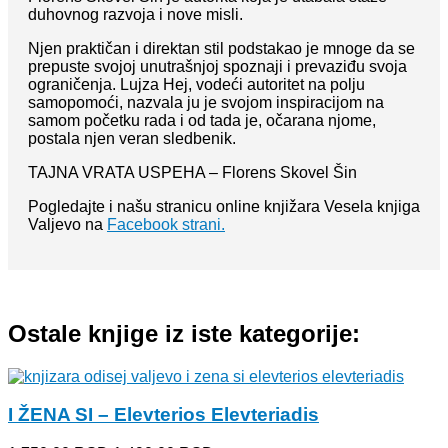
duhovnog razvoja i nove misli.
Njen praktičan i direktan stil podstakao je mnoge da se
prepuste svojoj unutrašnjoj spoznaji i prevaziđu svoja
ograničenja. Lujza Hej, vodeći autoritet na polju
samopomoći, nazvala ju je svojom inspiracijom na
samom početku rada i od tada je, očarana njome,
postala njen veran sledbenik.
TAJNA VRATA USPEHA – Florens Skovel Šin
Pogledajte i našu stranicu online knjižara Vesela knjiga
Valjevo na
Facebook strani.
Ostale knjige iz iste kategorije:
I ŽENA SI – Elevterios Elevteriadis