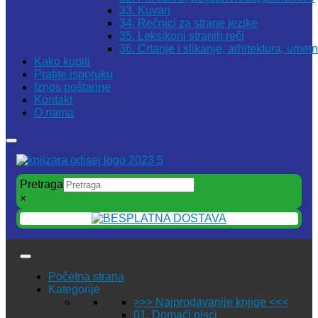
33. Kuvari
34. Rečnici za strane jezike
35. Leksikoni stranih reči
36. Crtanje i slikanje, arhitektura, umet
Kako kupiti
Pratite isporuku
Iznos poštarine
Kontakt
O nama
Pretraga
×
Početna strana
Kategorije
>>> Najprodavanije knjige <<<
01. Domaći pisci