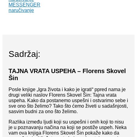
MESSENGER
naručivanje
Sadržaj:
TAJNA VRATA USPEHA – Florens Skovel
Šin
Posle knjige „Igra života i kako je igrati“ ppred nama je
drugi veliki naslov Florens Skovel Šin: Tajna vrata
uspeha. Kako da postanemo uspešni i ostvarimo sebe i
sve ono što želimo? Tako što ćemo živeti u sadašnjosti,
sasvim budni za ono što želimo.
Razlika između ljudi koji su uspešni i onih koji to nisu
je u poznavanju načina na koji se postiže uspeh. Neka
vam ova knjiga Florens Skovel Šin pokaže kako da