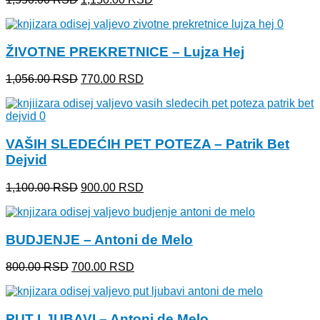
cena
cena
je
je:
bila:
1,150.00 RSD.
ŽIVOTNE PREKRETNICE – Lujza Hej
1,550.00 RSD.
Originalna
Trenutna
1,056.00
RSD
770.00
RSD
cena
cena
je
je:
bila:
770.00 RSD.
1,056.00 RSD.
VAŠIH SLEDEĆIH PET POTEZA – Patrik Bet
Dejvid
Originalna
Trenutna
1,100.00
RSD
900.00
RSD
cena
cena
je
je:
bila:
900.00 RSD.
BUDJENJE – Antoni de Melo
1,100.00 RSD.
Originalna
Trenutna
800.00
RSD
700.00
RSD
cena
cena
je
je:
bila:
700.00 RSD.
PUT LJUBAVI – Antoni de Melo
800.00 RSD.