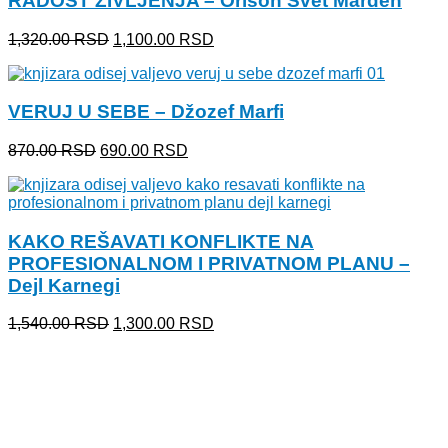
RADOST ŽIVLJENJA – Orison Svet Marden
Originalna
Trenutna
1,320.00
RSD
1,100.00
RSD
cena
cena
je
je:
bila:
1,100.00 RSD.
VERUJ U SEBE – Džozef Marfi
1,320.00 RSD.
Originalna
Trenutna
870.00
RSD
690.00
RSD
cena
cena
je
je:
bila:
690.00 RSD.
870.00 RSD.
KAKO REŠAVATI KONFLIKTE NA
PROFESIONALNOM I PRIVATNOM PLANU –
Dejl Karnegi
Originalna
Trenutna
1,540.00
RSD
1,300.00
RSD
cena
cena
je
je:
bila:
1,300.00 RSD.
1,540.00 RSD.