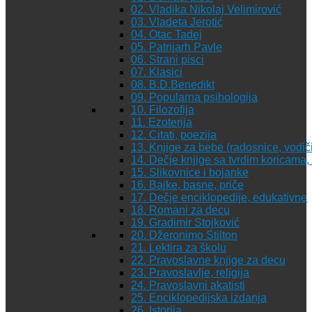
02. Vladika Nikolaj Velimirović
03. Vladeta Jerotić
04. Otac Tadej
05. Patrijarh Pavle
06. Strani pisci
07. Klasici
08. B.D.Benedikt
09. Popularna psihologija
10. Filozofija
11. Ezoterija
12. Citati, poezija
13. Knjige za bebe (radosnice, vodiči
14. Dečje knjige sa tvrdim koricama
15. Slikovnice i bojanke
16. Bajke, basne, priče
17. Dečje enciklopedije, edukativne
18. Romani za decu
19. Gradimir Stojković
20. Džeronimo Stilton
21. Lektira za školu
22. Pravoslavne knjige za decu
23. Pravoslavlje, religija
24. Pravoslavni akatisti
25. Enciklopedijska izdanja
26. Istorija