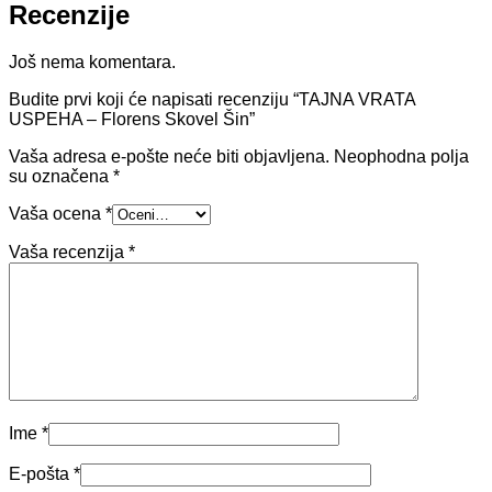
Recenzije
Još nema komentara.
Budite prvi koji će napisati recenziju “TAJNA VRATA
USPEHA – Florens Skovel Šin”
Vaša adresa e-pošte neće biti objavljena.
Neophodna polja
su označena
*
Vaša ocena
*
Vaša recenzija
*
Ime
*
E-pošta
*