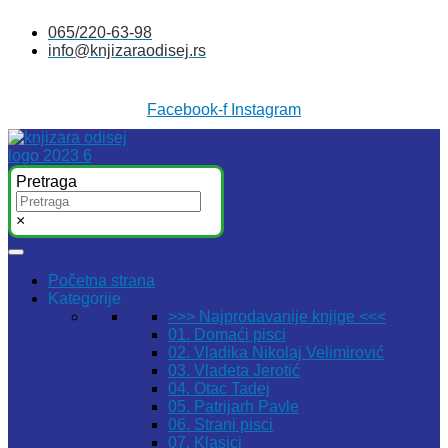
Skočite
065/220-63-98
na
info@knjizaraodisej.rs
sadržaj
Facebook-f
Instagram
Pretraga
×
Početna strana
Kategorije
>>> Najprodavanije knjige <<<
01. Domaći pisci
02. Vladika Nikolaj Velimirović
03. Vladeta Jerotić
04. Otac Tadej
05. Patrijarh Pavle
06. Strani pisci
07. Klasici