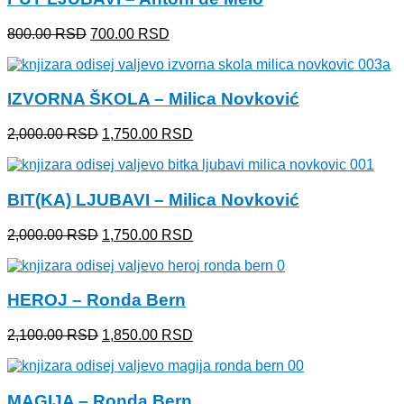
Originalna
Trenutna
800.00
RSD
700.00
RSD
cena
cena
je
je:
bila:
700.00 RSD.
IZVORNA ŠKOLA – Milica Novković
800.00 RSD.
Originalna
Trenutna
2,000.00
RSD
1,750.00
RSD
cena
cena
je
je:
bila:
1,750.00 RSD.
BIT(KA) LJUBAVI – Milica Novković
2,000.00 RSD.
Originalna
Trenutna
2,000.00
RSD
1,750.00
RSD
cena
cena
je
je:
bila:
1,750.00 RSD.
HEROJ – Ronda Bern
2,000.00 RSD.
Originalna
Trenutna
2,100.00
RSD
1,850.00
RSD
cena
cena
je
je:
bila:
1,850.00 RSD.
MAGIJA – Ronda Bern
2,100.00 RSD.