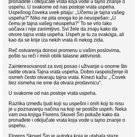
pronađete i otključate vrata koja vode u tajno znanje o
uspehu. U svakome od nas postoje vrata uspeha.
Uspešnog čoveka uvek pitaju: ,,Učemu je tajna vašeg
uspeha?“ Niko ne pita onoga ko je neuspešan: „U
čemu je tajna vašeg neuspeha?“ To se vrlo lako
uočava i nije zanimljivo. Svi žele da znaju kako da
otvore tajna vrata uspeha. Uspeh je tu za svakoga, ali
kao da se krije iza nekih vrata ili nekog zida.
Reč ostvarenja donosi promenu u vašim poslovima,
pošto su reči i misli oblik talasne aktivnosti.
Zainteresovanost za svoj posao i uživanje u onome što
radite otvara Tajna vrata uspeha. Dobro raspoloženje ili
osmeh često otvaraju tajna vrata. Kinezi kažu: „ Čovek
bez osmeha ne sme da otvara prodavnicu“.
U svakome od nas postoje vrata uspeha.
Razlika između ljudi koji su uspešni i onih koji to nisu
je u poznavanju načina na koji se postiže uspeh. Neka
vam ova knjiga Florens Skovel Šin pokaže kako da
pronađete i otključate vrata koja vode u tajno znanje o
uspehu.
Florens Skovel Šin je autorka koja je utabala staze