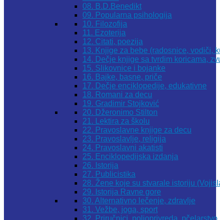
08. B.D.Benedikt
09. Popularna psihologija
10. Filozofija
11. Ezoterija
12. Citati, poezija
13. Knjige za bebe (radosnice, vodiči, k
14. Dečje knjige sa tvrdim koricama, z
15. Slikovnice i bojanke
16. Bajke, basne, priče
17. Dečje enciklopedije, edukativne
18. Romani za decu
19. Gradimir Stojković
20. Džeronimo Stilton
21. Lektira za školu
22. Pravoslavne knjige za decu
23. Pravoslavlje, religija
24. Pravoslavni akatisti
25. Enciklopedijska izdanja
26. Istorija
27. Publicistika
28. Žene koje su stvarale istoriju (Vojis
29. Istorija Ravne gore
30. Alternativno lečenje, zdravlje
31. Vežbe, joga, sport
32. Priručnici, poljoprivreda, pčelarstvo