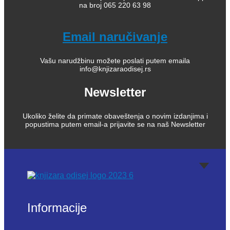
na broj 065 220 63 98
Email naručivanje
Vašu narudžbinu možete poslati putem emaila
info@knjizaraodisej.rs
Newsletter
Ukoliko želite da primate obaveštenja o novim izdanjima i
popustima putem email-a prijavite se na naš Newsletter
Informacije