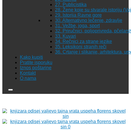
27. Publicistika
28. Žene koje su stvarale istoriju (Vo
29. Istorija Ravne gore
30. Alternativno lečenje, zdravlje
31. Vežbe, joga, sport
32. Priručnici, poljoprivreda, pčelars
33. Kuvari
34. Rečnici za strane jezike
35. Leksikoni stranih reči
36. Crtanje i slikanje, arhitektura, u
Kako kupiti
Pratite isporuku
Iznos poštarine
Kontakt
O nama