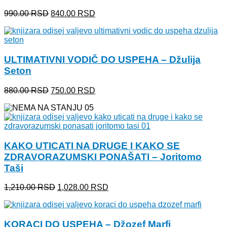
Originalna
Trenutna
990.00
RSD
840.00
RSD
cena
cena
je
je:
bila:
840.00 RSD.
990.00 RSD.
ULTIMATIVNI VODIČ DO USPEHA – Džulija
Seton
Originalna
Trenutna
880.00
RSD
750.00
RSD
cena
cena
je
je:
bila:
750.00 RSD.
880.00 RSD.
KAKO UTICATI NA DRUGE I KAKO SE
ZDRAVORAZUMSKI PONAŠATI – Joritomo
Taši
Originalna
Trenutna
1,210.00
RSD
1,028.00
RSD
cena
cena
je
je:
bila:
1,028.00 RSD.
KORACI DO USPEHA – Džozef Marfi
1,210.00 RSD.