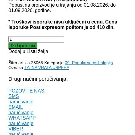
je
je:
Popust na proizvod je u trajanju od 01.08.2026. do
bila:
440.00 RSD.
01.09.2026. godine.
540.00 RSD.
* Troškovi isporuke nisu uključeni u cenu. Cena
isporuke Post expresom poštom je od 410 din.
TAJNA
VRATA
Dodaj u korpu
USPEHA
Dodaj u Listu želja
-
Florens
Šifra artikla
28065
Kategorija
09. Popularna psihologija
Skovel
Oznaka
TAJNA VRATA USPEHA
Šin
količina
Drugi načini poručivanja:
POZOVITE NAS
SMS
naručivanje
EMAIL
naručivanje
WHATSAPP
naručivanje
VIBER
naručivanje