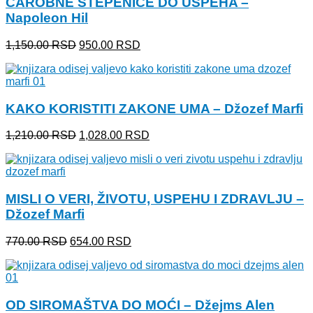
ČAROBNE STEPENICE DO USPEHA –
Napoleon Hil
Originalna
Trenutna
1,150.00
RSD
950.00
RSD
cena
cena
je
je:
bila:
950.00 RSD.
1,150.00 RSD.
KAKO KORISTITI ZAKONE UMA – Džozef Marfi
Originalna
Trenutna
1,210.00
RSD
1,028.00
RSD
cena
cena
je
je:
bila:
1,028.00 RSD.
1,210.00 RSD.
MISLI O VERI, ŽIVOTU, USPEHU I ZDRAVLJU –
Džozef Marfi
Originalna
Trenutna
770.00
RSD
654.00
RSD
cena
cena
je
je:
bila:
654.00 RSD.
770.00 RSD.
OD SIROMAŠTVA DO MOĆI – Džejms Alen