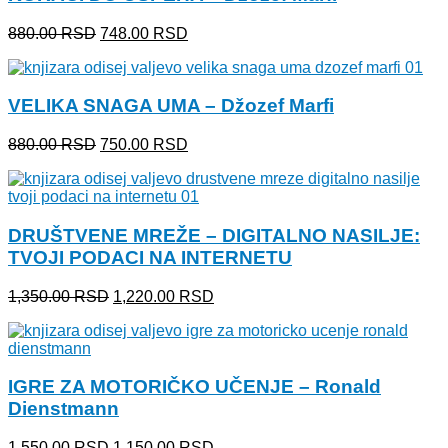
Originalna
Trenutna
880.00
RSD
748.00
RSD
cena
cena
je
je:
bila:
748.00 RSD.
VELIKA SNAGA UMA – Džozef Marfi
880.00 RSD.
Originalna
Trenutna
880.00
RSD
750.00
RSD
cena
cena
je
je:
bila:
750.00 RSD.
880.00 RSD.
DRUŠTVENE MREŽE – DIGITALNO NASILJE:
TVOJI PODACI NA INTERNETU
Originalna
Trenutna
1,350.00
RSD
1,220.00
RSD
cena
cena
je
je:
bila:
1,220.00 RSD.
1,350.00 RSD.
IGRE ZA MOTORIČKO UČENJE – Ronald
Dienstmann
Originalna
Trenutna
1,550.00
RSD
1,150.00
RSD