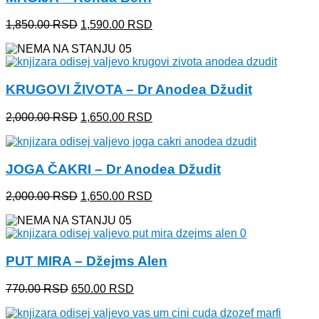
Originalna
Trenutna
1,850.00
RSD
1,590.00
RSD
cena
cena
je
je:
bila:
1,590.00 RSD.
1,850.00 RSD.
KRUGOVI ŽIVOTA – Dr Anodea Džudit
Originalna
Trenutna
2,000.00
RSD
1,650.00
RSD
cena
cena
je
je:
bila:
1,650.00 RSD.
JOGA ČAKRI – Dr Anodea Džudit
2,000.00 RSD.
Originalna
Trenutna
2,000.00
RSD
1,650.00
RSD
cena
cena
je
je:
bila:
1,650.00 RSD.
2,000.00 RSD.
PUT MIRA – Džejms Alen
Originalna
Trenutna
770.00
RSD
650.00
RSD
cena
cena
je
je: