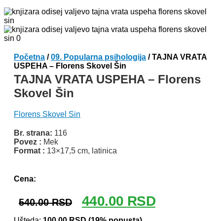
Početna
/
09. Popularna psihologija
/ TAJNA VRATA
USPEHA – Florens Skovel Šin
TAJNA VRATA USPEHA – Florens
Skovel Šin
Florens Skovel Sin
Br. strana:
116
Povez :
Mek
Format :
13×17,5 cm, latinica
Odlomak knjige
Cena:
Originalna
Trenutna
440.00
RSD
540.00
RSD
cena
cena
Ušteda:
100.00
RSD
(19% popusta)