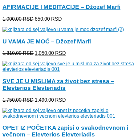
2,750.00 RSD.
AFIRMACIJE I MEDITACIJE – Džozef Marfi
Originalna
Trenutna
1,000.00
RSD
850.00
RSD
cena
cena
je
je:
bila:
850.00 RSD.
U VAMA JE MOĆ – Džozef Marfi
1,000.00 RSD.
Originalna
Trenutna
1,310.00
RSD
1,050.00
RSD
cena
cena
je
je:
bila:
1,050.00 RSD.
1,310.00 RSD.
SVE JE U MISLIMA za život bez stresa –
Elevterios Elevteriadis
Originalna
Trenutna
1,750.00
RSD
1,490.00
RSD
cena
cena
je
je:
bila:
1,490.00 RSD.
1,750.00 RSD.
OPET IZ POČETKA zapisi o svakodnevnom i
večnom – Elevterios Elevteriadis