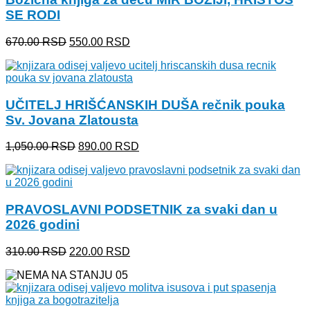
SE RODI
Originalna
Trenutna
670.00
RSD
550.00
RSD
cena
cena
je
je:
bila:
550.00 RSD.
670.00 RSD.
UČITELJ HRIŠĆANSKIH DUŠA rečnik pouka
Sv. Jovana Zlatousta
Originalna
Trenutna
1,050.00
RSD
890.00
RSD
cena
cena
je
je:
bila:
890.00 RSD.
1,050.00 RSD.
PRAVOSLAVNI PODSETNIK za svaki dan u
2026 godini
Originalna
Trenutna
310.00
RSD
220.00
RSD
cena
cena
je
je:
bila:
220.00 RSD.
310.00 RSD.