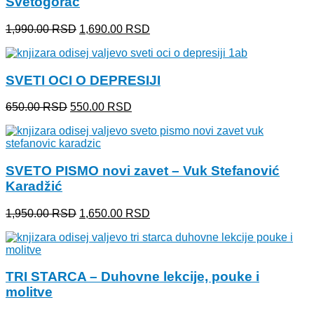
Svetogorac
Originalna
Trenutna
1,990.00
RSD
1,690.00
RSD
cena
cena
je
je:
bila:
1,690.00 RSD.
SVETI OCI O DEPRESIJI
1,990.00 RSD.
Originalna
Trenutna
650.00
RSD
550.00
RSD
cena
cena
je
je:
bila:
550.00 RSD.
650.00 RSD.
SVETO PISMO novi zavet – Vuk Stefanović
Karadžić
Originalna
Trenutna
1,950.00
RSD
1,650.00
RSD
cena
cena
je
je:
bila:
1,650.00 RSD.
1,950.00 RSD.
TRI STARCA – Duhovne lekcije, pouke i
molitve