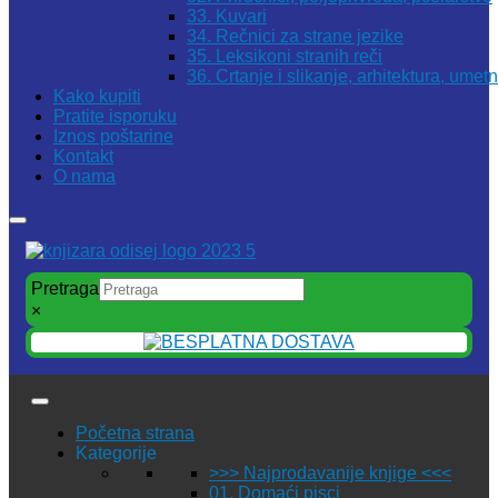
33. Kuvari
34. Rečnici za strane jezike
35. Leksikoni stranih reči
36. Crtanje i slikanje, arhitektura, umet
Kako kupiti
Pratite isporuku
Iznos poštarine
Kontakt
O nama
Pretraga
×
Početna strana
Kategorije
>>> Najprodavanije knjige <<<
01. Domaći pisci