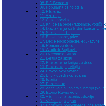
08. B.D.Benedikt
09. Popularna psihologija
10. Filozofija
11. Ezoterija
12. Citati, poezija
13. Knjige za bebe (radosnice, vodiči, k
14. Dečje knjige sa tvrdim koricama, z
15. Slikovnice i bojanke
16. Bajke, basne, priče
17. Dečje enciklopedije, edukativne
18. Romani za decu
19. Gradimir Stojković
20. Džeronimo Stilton
21. Lektira za školu
22. Pravoslavne knjige za decu
23. Pravoslavlje, religija
24. Pravoslavni akatisti
25. Enciklopedijska izdanja
26. Istorija
27. Publicistika
28. Žene koje su stvarale istoriju (Vojis
29. Istorija Ravne gore
30. Alternativno lečenje, zdravlje
31. Vežbe, joga, sport
32. Priručnici, poljoprivreda, pčelarstvo