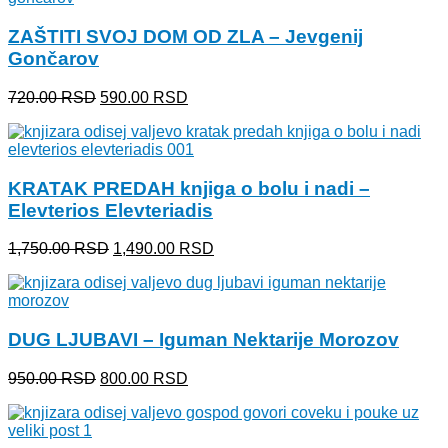
1,950.00 RSD.
ZAŠTITI SVOJ DOM OD ZLA – Jevgenij
Gončarov
Originalna
Trenutna
720.00
RSD
590.00
RSD
cena
cena
je
je:
bila:
590.00 RSD.
720.00 RSD.
KRATAK PREDAH knjiga o bolu i nadi –
Elevterios Elevteriadis
Originalna
Trenutna
1,750.00
RSD
1,490.00
RSD
cena
cena
je
je:
bila:
1,490.00 RSD.
1,750.00 RSD.
DUG LJUBAVI – Iguman Nektarije Morozov
Originalna
Trenutna
950.00
RSD
800.00
RSD
cena
cena
je
je:
bila:
800.00 RSD.