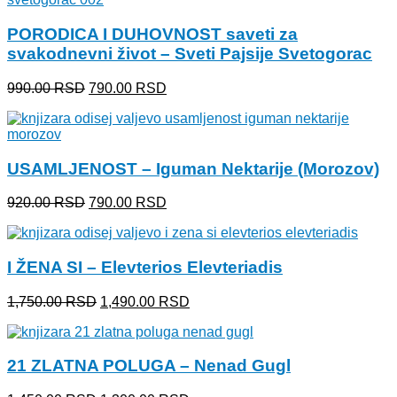
bila:
340.00 RSD.
400.00 RSD.
PORODICA I DUHOVNOST saveti za
svakodnevni život – Sveti Pajsije Svetogorac
Originalna
Trenutna
990.00
RSD
790.00
RSD
cena
cena
je
je:
bila:
790.00 RSD.
990.00 RSD.
USAMLJENOST – Iguman Nektarije (Morozov)
Originalna
Trenutna
920.00
RSD
790.00
RSD
cena
cena
je
je:
bila:
790.00 RSD.
I ŽENA SI – Elevterios Elevteriadis
920.00 RSD.
Originalna
Trenutna
1,750.00
RSD
1,490.00
RSD
cena
cena
je
je:
bila:
1,490.00 RSD.
21 ZLATNA POLUGA – Nenad Gugl
1,750.00 RSD.