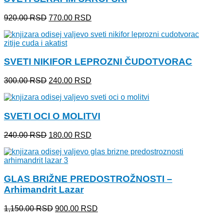
Originalna
Trenutna
920.00
RSD
770.00
RSD
cena
cena
je
je:
bila:
770.00 RSD.
920.00 RSD.
SVETI NIKIFOR LEPROZNI ČUDOTVORAC
Originalna
Trenutna
300.00
RSD
240.00
RSD
cena
cena
je
je:
bila:
240.00 RSD.
SVETI OCI O MOLITVI
300.00 RSD.
Originalna
Trenutna
240.00
RSD
180.00
RSD
cena
cena
je
je:
bila:
180.00 RSD.
240.00 RSD.
GLAS BRIŽNE PREDOSTROŽNOSTI –
Arhimandrit Lazar
Originalna
Trenutna
1,150.00
RSD
900.00
RSD
cena
cena