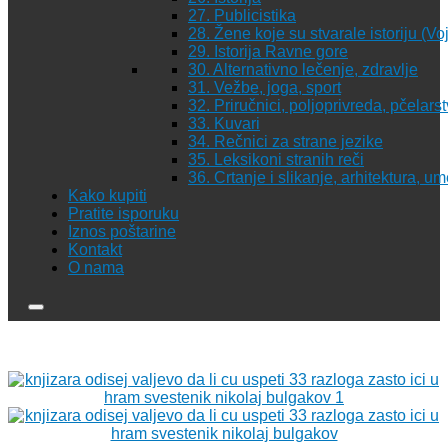
27. Publicistika
28. Žene koje su stvarale istoriju (Vo
29. Istorija Ravne gore
30. Alternativno lečenje, zdravlje
31. Vežbe, joga, sport
32. Priručnici, poljoprivreda, pčelars
33. Kuvari
34. Rečnici za strane jezike
35. Leksikoni stranih reči
36. Crtanje i slikanje, arhitektura, u
Kako kupiti
Pratite isporuku
Iznos poštarine
Kontakt
O nama