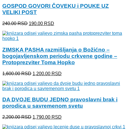
950.00 RSD.
GOSPOD GOVORI ČOVEKU i POUKE UZ
VELIKI POST
Originalna
Trenutna
240.00
RSD
190.00
RSD
cena
cena
je
je:
bila:
190.00 RSD.
240.00 RSD.
ZIMSKA PASHA razmišljanja o Božićno –
bogojavljenskom periodu crkvene godine –
Protoprezviter Toma Hopko
Originalna
Trenutna
1,600.00
RSD
1,200.00
RSD
cena
cena
je
je:
bila:
1,200.00 RSD.
1,600.00 RSD.
DA DVOJE BUDU JEDNO pravoslavni brak i
porodica u savremenom svetu
Originalna
Trenutna
2,200.00
RSD
1,790.00
RSD
cena
cena
je
je: