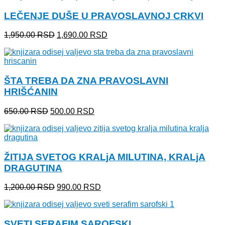
bila:
1,790.00 RSD.
LEČENJE DUŠE U PRAVOSLAVNOJ CRKVI
2,200.00 RSD.
Originalna
Trenutna
1,950.00
RSD
1,690.00
RSD
cena
cena
je
je:
bila:
1,690.00 RSD.
1,950.00 RSD.
ŠTA TREBA DA ZNA PRAVOSLAVNI
HRIŠĆANIN
Originalna
Trenutna
650.00
RSD
500.00
RSD
cena
cena
je
je:
bila:
500.00 RSD.
650.00 RSD.
ŽITIJA SVETOG KRALjA MILUTINA, KRALjA
DRAGUTINA
Originalna
Trenutna
1,200.00
RSD
990.00
RSD
cena
cena
je
je:
bila:
990.00 RSD.
SVETI SERAFIM SAROFSKI
1,200.00 RSD.