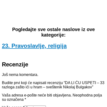
Pogledajte sve ostale naslove iz ove
kategorije:
23. Pravoslavlje, religija
Recenzije
Još nema komentara.
Budite prvi koji će napisati recenziju “DA LI ĆU USPETI – 33
razloga zašto ići u hram – sveštenik Nikolaj Bulgakov”
Vaša adresa e-pošte neće biti objavljena.
Neophodna polja
su označena
*