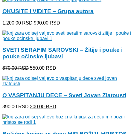
bila:
1,390.00 RSD.
OKUSITE I VIDITE – Grupa autora
1,550.00 RSD.
Originalna
Trenutna
1,200.00
RSD
990.00
RSD
cena
cena
je
je:
bila:
990.00 RSD.
1,200.00 RSD.
SVETI SERAFIM SAROVSKI – Žitije i pouke i
pouke očinske ljubavi
Originalna
Trenutna
670.00
RSD
550.00
RSD
cena
cena
je
je:
bila:
550.00 RSD.
670.00 RSD.
O VASPITANJU DECE – Sveti Jovan Zlatousti
Originalna
Trenutna
390.00
RSD
300.00
RSD
cena
cena
je
je:
bila:
300.00 RSD.
390.00 RSD.
Božićna knjiga za decu MIR BOŽIJI, HRISTOS