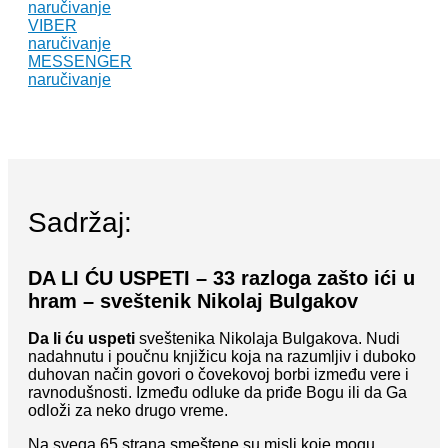
naručivanje
VIBER
naručivanje
MESSENGER
naručivanje
Sadržaj:
DA LI ĆU USPETI – 33 razloga zašto ići u
hram – sveštenik Nikolaj Bulgakov
Da li ću uspeti
sveštenika Nikolaja Bulgakova. Nudi
nadahnutu i poučnu knjižicu koja na razumljiv i duboko
duhovan način govori o čovekovoj borbi između vere i
ravnodušnosti. Između odluke da priđe Bogu ili da Ga
odloži za neko drugo vreme.
Na svega 65 strana smeštene su misli koje mogu