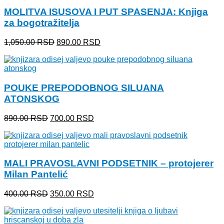
MOLITVA ISUSOVA I PUT SPASENJA: Knjiga
za bogotražitelja
Originalna
Trenutna
1,050.00
RSD
890.00
RSD
cena
cena
je
je:
bila:
890.00 RSD.
1,050.00 RSD.
POUKE PREPODOBNOG SILUANA
ATONSKOG
Originalna
Trenutna
890.00
RSD
700.00
RSD
cena
cena
je
je:
bila:
700.00 RSD.
890.00 RSD.
MALI PRAVOSLAVNI PODSETNIK – protojerer
Milan Pantelić
Originalna
Trenutna
400.00
RSD
350.00
RSD
cena
cena
je
je:
bila:
350.00 RSD.