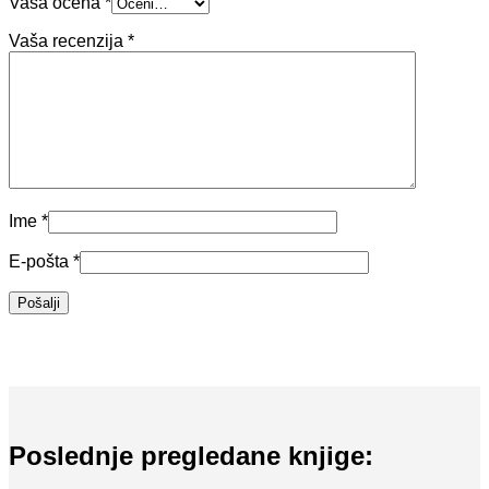
Vaša ocena
*
Vaša recenzija
*
Ime
*
E-pošta
*
Poslednje pregledane knjige: