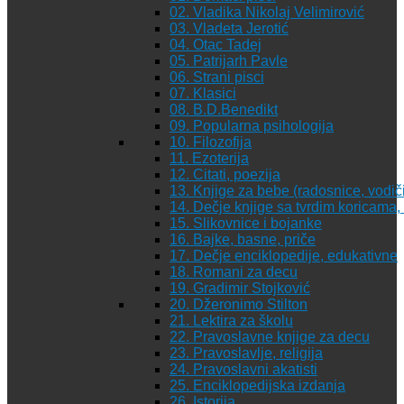
02. Vladika Nikolaj Velimirović
03. Vladeta Jerotić
04. Otac Tadej
05. Patrijarh Pavle
06. Strani pisci
07. Klasici
08. B.D.Benedikt
09. Popularna psihologija
10. Filozofija
11. Ezoterija
12. Citati, poezija
13. Knjige za bebe (radosnice, vodiči
14. Dečje knjige sa tvrdim koricama
15. Slikovnice i bojanke
16. Bajke, basne, priče
17. Dečje enciklopedije, edukativne
18. Romani za decu
19. Gradimir Stojković
20. Džeronimo Stilton
21. Lektira za školu
22. Pravoslavne knjige za decu
23. Pravoslavlje, religija
24. Pravoslavni akatisti
25. Enciklopedijska izdanja
26. Istorija