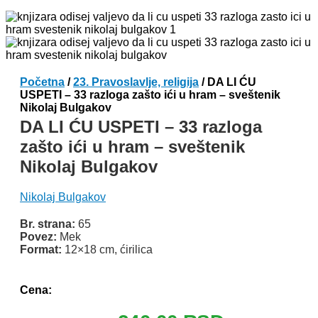
Početna
/
23. Pravoslavlje, religija
/ DA LI ĆU
USPETI – 33 razloga zašto ići u hram – sveštenik
Nikolaj Bulgakov
DA LI ĆU USPETI – 33 razloga
zašto ići u hram – sveštenik
Nikolaj Bulgakov
Nikolaj Bulgakov
Br. strana:
65
Povez:
Mek
Format:
12×18 cm, ćirilica
Odlomak knjige
Cena: