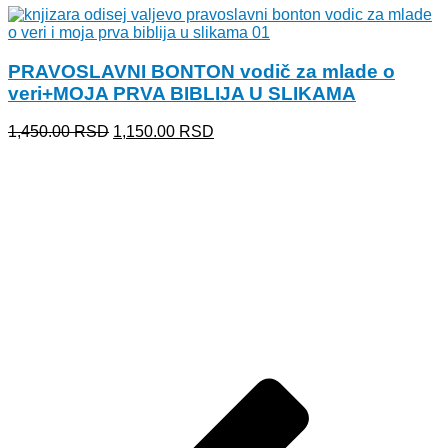
je
je:
bila:
900.00 RSD.
1,150.00 RSD.
PRAVOSLAVNI BONTON vodič za mlade o
veri+MOJA PRVA BIBLIJA U SLIKAMA
Originalna
Trenutna
1,450.00
RSD
1,150.00
RSD
cena
cena
je
je:
bila:
1,150.00 RSD.
1,450.00 RSD.