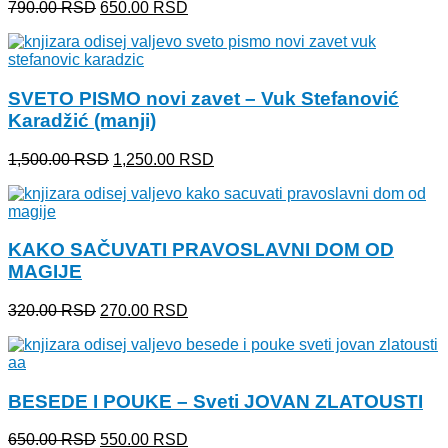
Originalna
Trenutna
790.00
RSD
650.00
RSD
cena
cena
je
je:
bila:
650.00 RSD.
790.00 RSD.
SVETO PISMO novi zavet – Vuk Stefanović
Karadžić (manji)
Originalna
Trenutna
1,500.00
RSD
1,250.00
RSD
cena
cena
je
je:
bila:
1,250.00 RSD.
1,500.00 RSD.
KAKO SAČUVATI PRAVOSLAVNI DOM OD
MAGIJE
Originalna
Trenutna
320.00
RSD
270.00
RSD
cena
cena
je
je:
bila:
270.00 RSD.
320.00 RSD.
BESEDE I POUKE – Sveti JOVAN ZLATOUSTI
Originalna
Trenutna
650.00
RSD
550.00
RSD