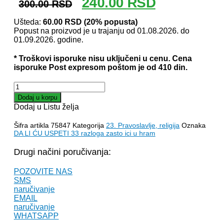
Originalna
Trenutna
240.00
RSD
300.00
RSD
cena
cena
je
je:
Ušteda:
60.00
RSD
(20% popusta)
Popust na proizvod je u trajanju od 01.08.2026. do
bila:
240.00 RSD.
01.09.2026. godine.
300.00 RSD.
* Troškovi isporuke nisu uključeni u cenu. Cena
isporuke Post expresom poštom je od 410 din.
DA
LI
Dodaj u korpu
ĆU
Dodaj u Listu želja
USPETI
–
Šifra artikla
75847
Kategorija
23. Pravoslavlje, religija
Oznaka
33
DA LI ĆU USPETI 33 razloga zasto ici u hram
razloga
zašto
Drugi načini poručivanja:
ići
u
POZOVITE NAS
hram
SMS
–
naručivanje
sveštenik
EMAIL
Nikolaj
naručivanje
Bulgakov
WHATSAPP
količina