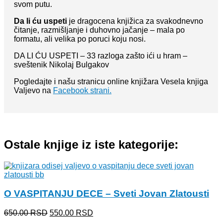
svom putu.
Da li ću uspeti
je dragocena knjižica za svakodnevno
čitanje, razmišljanje i duhovno jačanje – mala po
formatu, ali velika po poruci koju nosi.
DA LI ĆU USPETI – 33 razloga zašto ići u hram –
sveštenik Nikolaj Bulgakov
Pogledajte i našu stranicu online knjižara Vesela knjiga
Valjevo na
Facebook strani.
Ostale knjige iz iste kategorije:
O VASPITANJU DECE – Sveti Jovan Zlatousti
Originalna
Trenutna
650.00
RSD
550.00
RSD
cena
cena