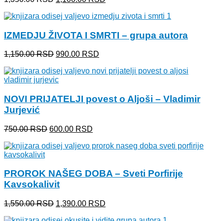
cena
cena
je
je:
bila:
1,100.00 RSD.
IZMEDJU ŽIVOTA I SMRTI – grupa autora
1,350.00 RSD.
Originalna
Trenutna
1,150.00
RSD
990.00
RSD
cena
cena
je
je:
bila:
990.00 RSD.
1,150.00 RSD.
NOVI PRIJATELJI povest o Aljoši – Vladimir
Jurjević
Originalna
Trenutna
750.00
RSD
600.00
RSD
cena
cena
je
je:
bila:
600.00 RSD.
750.00 RSD.
PROROK NAŠEG DOBA – Sveti Porfirije
Kavsokalivit
Originalna
Trenutna
1,550.00
RSD
1,390.00
RSD
cena
cena
je
je: