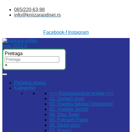
Skočite
065/220-63-98
na
info@knjizaraodisej.rs
sadržaj
Facebook-f
Instagram
Pretraga
×
Početna strana
Kategorije
>>> Najprodavanije knjige <<<
01. Domaći pisci
02. Vladika Nikolaj Velimirović
03. Vladeta Jerotić
04. Otac Tadej
05. Patrijarh Pavle
06. Strani pisci
07. Klasici