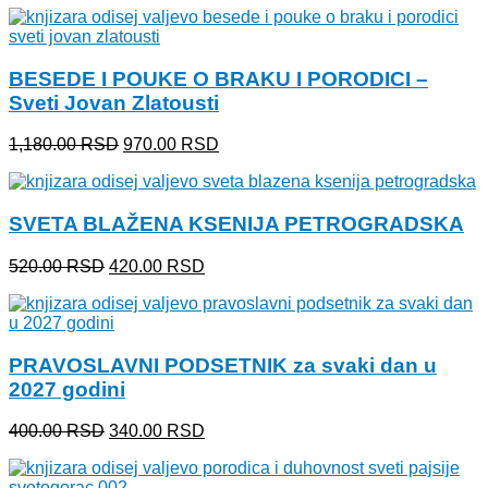
je
je:
bila:
550.00 RSD.
650.00 RSD.
BESEDE I POUKE O BRAKU I PORODICI –
Sveti Jovan Zlatousti
Originalna
Trenutna
1,180.00
RSD
970.00
RSD
cena
cena
je
je:
bila:
970.00 RSD.
SVETA BLAŽENA KSENIJA PETROGRADSKA
1,180.00 RSD.
Originalna
Trenutna
520.00
RSD
420.00
RSD
cena
cena
je
je:
bila:
420.00 RSD.
520.00 RSD.
PRAVOSLAVNI PODSETNIK za svaki dan u
2027 godini
Originalna
Trenutna
400.00
RSD
340.00
RSD
cena
cena
je
je: