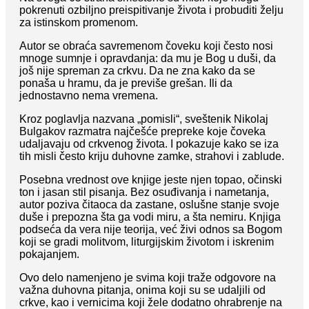
pokrenuti ozbiljno preispitivanje života i probuditi želju
za istinskom promenom.
Autor se obraća savremenom čoveku koji često nosi
mnoge sumnje i opravdanja: da mu je Bog u duši, da
još nije spreman za crkvu. Da ne zna kako da se
ponaša u hramu, da je previše grešan. Ili da
jednostavno nema vremena.
Kroz poglavlja nazvana „pomisli“, sveštenik Nikolaj
Bulgakov razmatra najčešće prepreke koje čoveka
udaljavaju od crkvenog života. I pokazuje kako se iza
tih misli često kriju duhovne zamke, strahovi i zablude.
Posebna vrednost ove knjige jeste njen topao, očinski
ton i jasan stil pisanja. Bez osuđivanja i nametanja,
autor poziva čitaoca da zastane, oslušne stanje svoje
duše i prepozna šta ga vodi miru, a šta nemiru. Knjiga
podseća da vera nije teorija, već živi odnos sa Bogom
koji se gradi molitvom, liturgijskim životom i iskrenim
pokajanjem.
Ovo delo namenjeno je svima koji traže odgovore na
važna duhovna pitanja, onima koji su se udaljili od
crkve, kao i vernicima koji žele dodatno ohrabrenje na