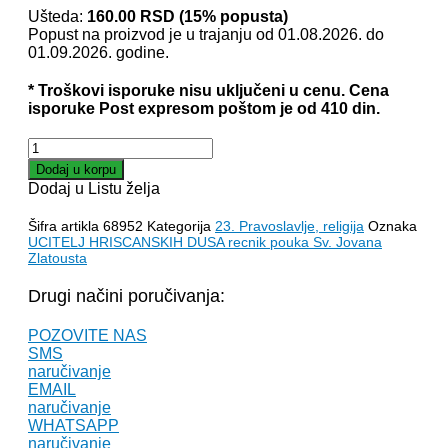
je
je:
Ušteda:
160.00
RSD
(15% popusta)
Popust na proizvod je u trajanju od 01.08.2026. do
bila:
890.00 RSD.
01.09.2026. godine.
1,050.00 RSD.
* Troškovi isporuke nisu uključeni u cenu. Cena
isporuke Post expresom poštom je od 410 din.
UČITELJ
HRIŠĆANSKIH
Dodaj u korpu
DUŠA
Dodaj u Listu želja
rečnik
pouka
Šifra artikla
68952
Kategorija
23. Pravoslavlje, religija
Oznaka
Sv.
UCITELJ HRISCANSKIH DUSA recnik pouka Sv. Jovana
Jovana
Zlatousta
Zlatousta
količina
Drugi načini poručivanja:
POZOVITE NAS
SMS
naručivanje
EMAIL
naručivanje
WHATSAPP
naručivanje