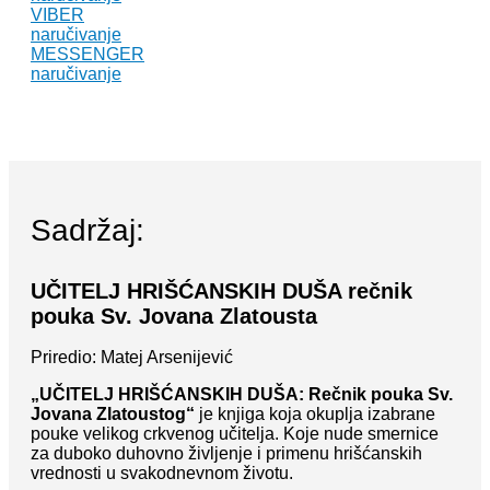
VIBER
naručivanje
MESSENGER
naručivanje
Sadržaj:
UČITELJ HRIŠĆANSKIH DUŠA rečnik
pouka Sv. Jovana Zlatousta
Priredio: Matej Arsenijević
„UČITELJ HRIŠĆANSKIH DUŠA: Rečnik pouka Sv.
Jovana Zlatoustog“
je knjiga koja okuplja izabrane
pouke velikog crkvenog učitelja. Koje nude smernice
za duboko duhovno življenje i primenu hrišćanskih
vrednosti u svakodnevnom životu.