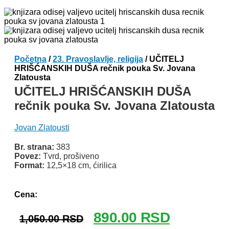
Početna
/
23. Pravoslavlje, religija
/ UČITELJ
HRIŠĆANSKIH DUŠA rečnik pouka Sv. Jovana
Zlatousta
UČITELJ HRIŠĆANSKIH DUŠA
rečnik pouka Sv. Jovana Zlatousta
Jovan Zlatousti
Br. strana:
383
Povez:
Tvrd, prošiveno
Format:
12,5×18 cm, ćirilica
Odlomak knjige
Cena:
Originalna
Trenutna
890.00
RSD
1,050.00
RSD
cena
cena