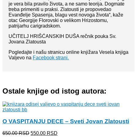
je vera bila pravilo života, a ne samo teorija. Dogmate
treba primeniti u praksi. Zlatousti je propovedao
Evanđelje Spasenja, blagu vest novoga života“, kaže
otac Georgije Florovski o velikom Hrizostomu,
patrijarhu carigradskom.
UČITELJ HRIŠĆANSKIH DUŠA rečnik pouka Sv.
Jovana Zlatousta
Pogledajte i našu stranicu online knjižara Vesela knjiga
Valjevo na
Facebook strani.
Ostale knjige od istog autora:
O VASPITANJU DECE – Sveti Jovan Zlatousti
Originalna
Trenutna
650.00
RSD
550.00
RSD