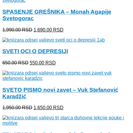
bila:
420.00 RSD.
520.00 RSD.
SPASENJE GREŠNIKA – Monah Agapije
Svetogorac
Originalna
Trenutna
1,990.00
RSD
1,690.00
RSD
cena
cena
je
je:
bila:
1,690.00 RSD.
SVETI OCI O DEPRESIJI
1,990.00 RSD.
Originalna
Trenutna
650.00
RSD
550.00
RSD
cena
cena
je
je:
bila:
550.00 RSD.
650.00 RSD.
SVETO PISMO novi zavet – Vuk Stefanović
Karadžić
Originalna
Trenutna
1,950.00
RSD
1,650.00
RSD
cena
cena
je
je:
bila:
1,650.00 RSD.
1,950.00 RSD.