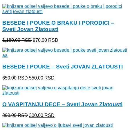
cena
cena
je
je:
bila:
550.00 RSD.
650.00 RSD.
BESEDE I POUKE O BRAKU I PORODICI –
Sveti Jovan Zlatousti
Originalna
Trenutna
1,180.00
RSD
970.00
RSD
cena
cena
je
je:
bila:
970.00 RSD.
1,180.00 RSD.
BESEDE I POUKE – Sveti JOVAN ZLATOUSTI
Originalna
Trenutna
650.00
RSD
550.00
RSD
cena
cena
je
je:
bila:
550.00 RSD.
650.00 RSD.
O VASPITANJU DECE – Sveti Jovan Zlatousti
Originalna
Trenutna
390.00
RSD
300.00
RSD
cena
cena
je
je: