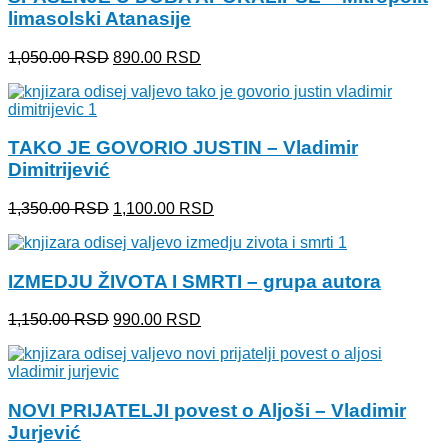
limasolski Atanasije
Originalna
Trenutna
1,050.00
RSD
890.00
RSD
cena
cena
je
je:
bila:
890.00 RSD.
1,050.00 RSD.
TAKO JE GOVORIO JUSTIN – Vladimir
Dimitrijević
Originalna
Trenutna
1,350.00
RSD
1,100.00
RSD
cena
cena
je
je:
bila:
1,100.00 RSD.
IZMEDJU ŽIVOTA I SMRTI – grupa autora
1,350.00 RSD.
Originalna
Trenutna
1,150.00
RSD
990.00
RSD
cena
cena
je
je:
bila:
990.00 RSD.
1,150.00 RSD.
NOVI PRIJATELJI povest o Aljoši – Vladimir
Jurjević