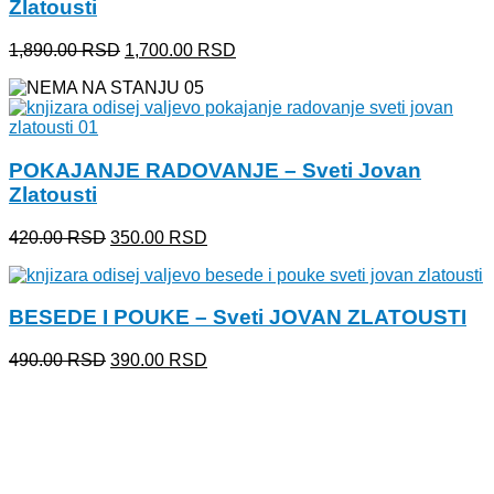
Zlatousti
Originalna
Trenutna
1,890.00
RSD
1,700.00
RSD
cena
cena
je
je:
bila:
1,700.00 RSD.
1,890.00 RSD.
POKAJANJE RADOVANJE – Sveti Jovan
Zlatousti
Originalna
Trenutna
420.00
RSD
350.00
RSD
cena
cena
je
je:
bila:
350.00 RSD.
BESEDE I POUKE – Sveti JOVAN ZLATOUSTI
420.00 RSD.
Originalna
Trenutna
490.00
RSD
390.00
RSD
cena
cena
je
je:
bila:
390.00 RSD.
490.00 RSD.