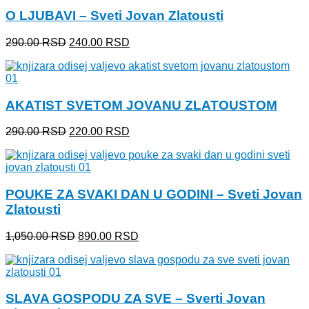
bila:
300.00 RSD.
O LJUBAVI – Sveti Jovan Zlatousti
390.00 RSD.
Originalna
Trenutna
290.00
RSD
240.00
RSD
cena
cena
je
je:
bila:
240.00 RSD.
290.00 RSD.
AKATIST SVETOM JOVANU ZLATOUSTOM
Originalna
Trenutna
290.00
RSD
220.00
RSD
cena
cena
je
je:
bila:
220.00 RSD.
290.00 RSD.
POUKE ZA SVAKI DAN U GODINI – Sveti Jovan
Zlatousti
Originalna
Trenutna
1,050.00
RSD
890.00
RSD
cena
cena
je
je:
bila:
890.00 RSD.
1,050.00 RSD.
SLAVA GOSPODU ZA SVE – Sverti Jovan