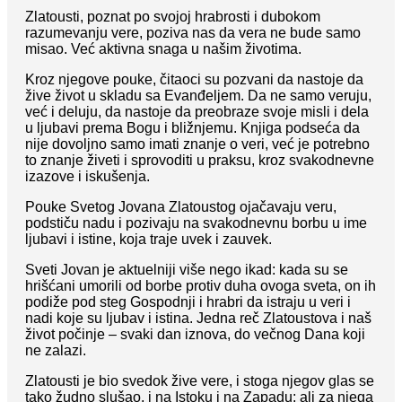
Zlatousti, poznat po svojoj hrabrosti i dubokom
razumevanju vere, poziva nas da vera ne bude samo
misao. Već aktivna snaga u našim životima.
Kroz njegove pouke, čitaoci su pozvani da nastoje da
žive život u skladu sa Evanđeljem. Da ne samo veruju,
već i deluju, da nastoje da preobraze svoje misli i dela
u ljubavi prema Bogu i bližnjemu. Knjiga podseća da
nije dovoljno samo imati znanje o veri, već je potrebno
to znanje živeti i sprovoditi u praksu, kroz svakodnevne
izazove i iskušenja.
Pouke Svetog Jovana Zlatoustog ojačavaju veru,
podstiču nadu i pozivaju na svakodnevnu borbu u ime
ljubavi i istine, koja traje uvek i zauvek.
Sveti Jovan je aktuelniji više nego ikad: kada su se
hrišćani umorili od borbe protiv duha ovoga sveta, on ih
podiže pod steg Gospodnji i hrabri da istraju u veri i
nadi koje su ljubav i istina. Jedna reč Zlatoustova i naš
život počinje – svaki dan iznova, do večnog Dana koji
ne zalazi.
Zlatousti je bio svedok žive vere, i stoga njegov glas se
tako žudno slušao, i na Istoku i na Zapadu; ali za njega