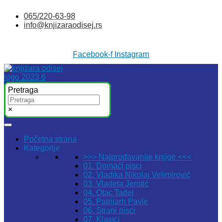
Skočite
065/220-63-98
na
info@knjizaraodisej.rs
sadržaj
Facebook-f
Instagram
Pretraga
×
Početna strana
Kategorije
>>> Najprodavanije knjige <<<
01. Domaći pisci
02. Vladika Nikolaj Velimirović
03. Vladeta Jerotić
04. Otac Tadej
05. Patrijarh Pavle
06. Strani pisci
07. Klasici