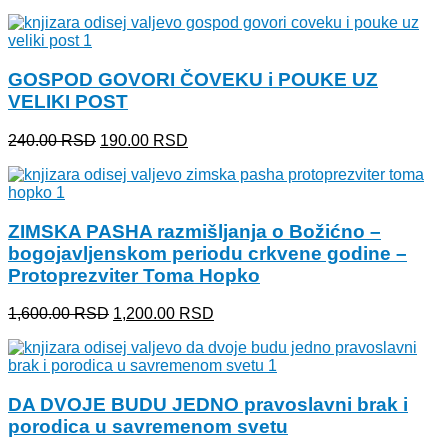
cena
cena
je
je:
bila:
800.00 RSD.
950.00 RSD.
GOSPOD GOVORI ČOVEKU i POUKE UZ
VELIKI POST
Originalna
Trenutna
240.00
RSD
190.00
RSD
cena
cena
je
je:
bila:
190.00 RSD.
240.00 RSD.
ZIMSKA PASHA razmišljanja o Božićno –
bogojavljenskom periodu crkvene godine –
Protoprezviter Toma Hopko
Originalna
Trenutna
1,600.00
RSD
1,200.00
RSD
cena
cena
je
je:
bila:
1,200.00 RSD.
1,600.00 RSD.
DA DVOJE BUDU JEDNO pravoslavni brak i
porodica u savremenom svetu