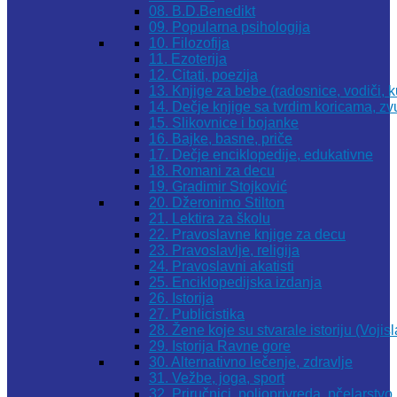
08. B.D.Benedikt
09. Popularna psihologija
10. Filozofija
11. Ezoterija
12. Citati, poezija
13. Knjige za bebe (radosnice, vodiči, k
14. Dečje knjige sa tvrdim koricama, z
15. Slikovnice i bojanke
16. Bajke, basne, priče
17. Dečje enciklopedije, edukativne
18. Romani za decu
19. Gradimir Stojković
20. Džeronimo Stilton
21. Lektira za školu
22. Pravoslavne knjige za decu
23. Pravoslavlje, religija
24. Pravoslavni akatisti
25. Enciklopedijska izdanja
26. Istorija
27. Publicistika
28. Žene koje su stvarale istoriju (Vojis
29. Istorija Ravne gore
30. Alternativno lečenje, zdravlje
31. Vežbe, joga, sport
32. Priručnici, poljoprivreda, pčelarstvo