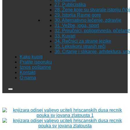
27. Publicistika
28. Žene koje su stvarale istoriju (Vo
29. Istorija Ravne gore
30. Alternativno lečenje, zdravlje
31. Vežbe, joga, sport
32. Priručnici, poljoprivreda, pčelars
33. Kuvari
34. Rečnici za strane jezike
35. Leksikoni stranih reči
36. Crtanje i slikanje, arhitektura, u
Kako kupiti
Pratite isporuku
Iznos poštarine
Kontakt
O nama