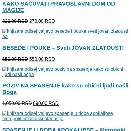
KAKO SAČUVATI PRAVOSLAVNI DOM OD
MAGIJE
Originalna
Trenutna
320.00
RSD
270.00
RSD
cena
cena
je
je:
bila:
270.00 RSD.
320.00 RSD.
BESEDE I POUKE – Sveti JOVAN ZLATOUSTI
Originalna
Trenutna
650.00
RSD
550.00
RSD
cena
cena
je
je:
bila:
550.00 RSD.
650.00 RSD.
POZIV NA SPASENJE kako su obični ljudi našli
Boga
Originalna
Trenutna
1,050.00
RSD
890.00
RSD
cena
cena
je
je:
bila:
890.00 RSD.
1,050.00 RSD.
SPASENJE U DOBA APOKALIPSE – Mitropolit