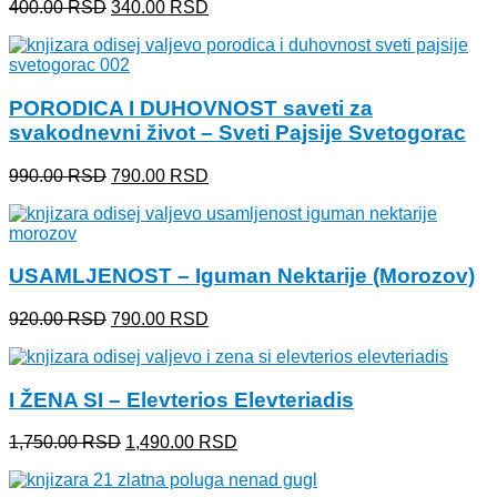
Originalna
Trenutna
400.00
RSD
340.00
RSD
cena
cena
je
je:
bila:
340.00 RSD.
400.00 RSD.
PORODICA I DUHOVNOST saveti za
svakodnevni život – Sveti Pajsije Svetogorac
Originalna
Trenutna
990.00
RSD
790.00
RSD
cena
cena
je
je:
bila:
790.00 RSD.
990.00 RSD.
USAMLJENOST – Iguman Nektarije (Morozov)
Originalna
Trenutna
920.00
RSD
790.00
RSD
cena
cena
je
je:
bila:
790.00 RSD.
I ŽENA SI – Elevterios Elevteriadis
920.00 RSD.
Originalna
Trenutna
1,750.00
RSD
1,490.00
RSD
cena
cena
je
je: