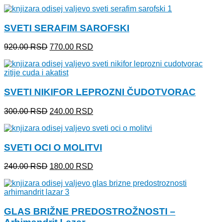
cena
cena
je
je:
bila:
990.00 RSD.
SVETI SERAFIM SAROFSKI
1,200.00 RSD.
Originalna
Trenutna
920.00
RSD
770.00
RSD
cena
cena
je
je:
bila:
770.00 RSD.
920.00 RSD.
SVETI NIKIFOR LEPROZNI ČUDOTVORAC
Originalna
Trenutna
300.00
RSD
240.00
RSD
cena
cena
je
je:
bila:
240.00 RSD.
SVETI OCI O MOLITVI
300.00 RSD.
Originalna
Trenutna
240.00
RSD
180.00
RSD
cena
cena
je
je:
bila:
180.00 RSD.
240.00 RSD.
GLAS BRIŽNE PREDOSTROŽNOSTI –