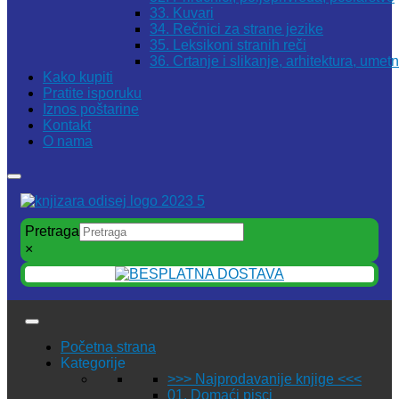
33. Kuvari
34. Rečnici za strane jezike
35. Leksikoni stranih reči
36. Crtanje i slikanje, arhitektura, umet
Kako kupiti
Pratite isporuku
Iznos poštarine
Kontakt
O nama
Pretraga
×
Početna strana
Kategorije
>>> Najprodavanije knjige <<<
01. Domaći pisci