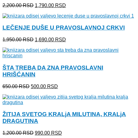
Originalna
Trenutna
2,200.00
RSD
1,790.00
RSD
cena
cena
je
je:
bila:
1,790.00 RSD.
LEČENJE DUŠE U PRAVOSLAVNOJ CRKVI
2,200.00 RSD.
Originalna
Trenutna
1,950.00
RSD
1,690.00
RSD
cena
cena
je
je:
bila:
1,690.00 RSD.
1,950.00 RSD.
ŠTA TREBA DA ZNA PRAVOSLAVNI
HRIŠĆANIN
Originalna
Trenutna
650.00
RSD
500.00
RSD
cena
cena
je
je:
bila:
500.00 RSD.
650.00 RSD.
ŽITIJA SVETOG KRALjA MILUTINA, KRALjA
DRAGUTINA
Originalna
Trenutna
1,200.00
RSD
990.00
RSD