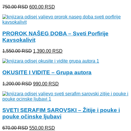
Originalna
Trenutna
750.00
RSD
600.00
RSD
cena
cena
je
je:
bila:
600.00 RSD.
750.00 RSD.
PROROK NAŠEG DOBA – Sveti Porfirije
Kavsokalivit
Originalna
Trenutna
1,550.00
RSD
1,390.00
RSD
cena
cena
je
je:
bila:
1,390.00 RSD.
OKUSITE I VIDITE – Grupa autora
1,550.00 RSD.
Originalna
Trenutna
1,200.00
RSD
990.00
RSD
cena
cena
je
je:
bila:
990.00 RSD.
1,200.00 RSD.
SVETI SERAFIM SAROVSKI – Žitije i pouke i
pouke očinske ljubavi
Originalna
Trenutna
670.00
RSD
550.00
RSD