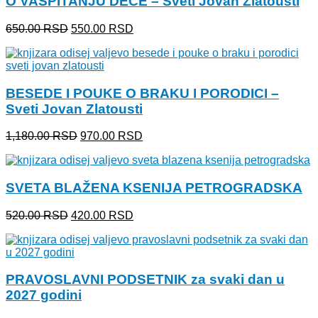
O VASPITANJU DECE – Sveti Jovan Zlatousti
Originalna
Trenutna
650.00
RSD
550.00
RSD
cena
cena
je
je:
bila:
550.00 RSD.
650.00 RSD.
BESEDE I POUKE O BRAKU I PORODICI –
Sveti Jovan Zlatousti
Originalna
Trenutna
1,180.00
RSD
970.00
RSD
cena
cena
je
je:
bila:
970.00 RSD.
SVETA BLAŽENA KSENIJA PETROGRADSKA
1,180.00 RSD.
Originalna
Trenutna
520.00
RSD
420.00
RSD
cena
cena
je
je:
bila:
420.00 RSD.
520.00 RSD.
PRAVOSLAVNI PODSETNIK za svaki dan u
2027 godini