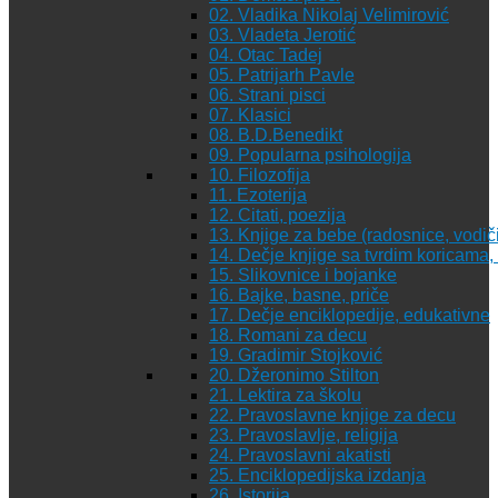
02. Vladika Nikolaj Velimirović
03. Vladeta Jerotić
04. Otac Tadej
05. Patrijarh Pavle
06. Strani pisci
07. Klasici
08. B.D.Benedikt
09. Popularna psihologija
10. Filozofija
11. Ezoterija
12. Citati, poezija
13. Knjige za bebe (radosnice, vodiči
14. Dečje knjige sa tvrdim koricama
15. Slikovnice i bojanke
16. Bajke, basne, priče
17. Dečje enciklopedije, edukativne
18. Romani za decu
19. Gradimir Stojković
20. Džeronimo Stilton
21. Lektira za školu
22. Pravoslavne knjige za decu
23. Pravoslavlje, religija
24. Pravoslavni akatisti
25. Enciklopedijska izdanja
26. Istorija