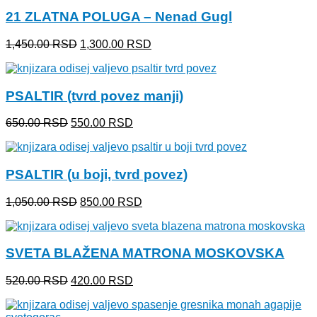
bila:
1,490.00 RSD.
21 ZLATNA POLUGA – Nenad Gugl
1,750.00 RSD.
Originalna
Trenutna
1,450.00
RSD
1,300.00
RSD
cena
cena
je
je:
bila:
1,300.00 RSD.
PSALTIR (tvrd povez manji)
1,450.00 RSD.
Originalna
Trenutna
650.00
RSD
550.00
RSD
cena
cena
je
je:
bila:
550.00 RSD.
PSALTIR (u boji, tvrd povez)
650.00 RSD.
Originalna
Trenutna
1,050.00
RSD
850.00
RSD
cena
cena
je
je:
bila:
850.00 RSD.
SVETA BLAŽENA MATRONA MOSKOVSKA
1,050.00 RSD.
Originalna
Trenutna
520.00
RSD
420.00
RSD
cena
cena
je
je: