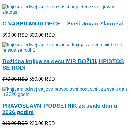
cena
cena
je
je:
bila:
550.00 RSD.
670.00 RSD.
O VASPITANJU DECE – Sveti Jovan Zlatousti
Originalna
Trenutna
390.00
RSD
300.00
RSD
cena
cena
je
je:
bila:
300.00 RSD.
390.00 RSD.
Božićna knjiga za decu MIR BOŽIJI, HRISTOS
SE RODI
Originalna
Trenutna
670.00
RSD
550.00
RSD
cena
cena
je
je:
bila:
550.00 RSD.
670.00 RSD.
PRAVOSLAVNI PODSETNIK za svaki dan u
2026 godini
Originalna
Trenutna
310.00
RSD
220.00
RSD
cena
cena