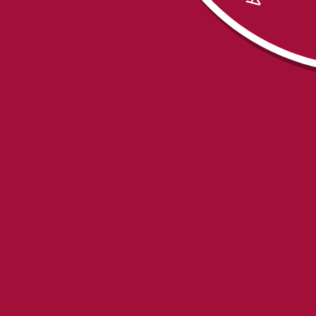
* Troškovi isporuke nisu uključeni u cenu. Cena isporuke
Post expresom poštom je od 410 din.
Dodaj u korpu
Šifra artikla
69011
Kategorija
23. Pravoslavlje, religija
Oznaka
POUKE PREPODOBNOG SILUANA ATONSKOG
Drugi načini poručivanja:
POZOVITE NAS
SMS
naručivanje