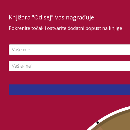
Knjižara "Odisej" Vas nagrađuje
Pokrenite točak i ostvarite dodatni popust na knjige
Početna
/
23. Pravoslavlje, religija
/ POUKE