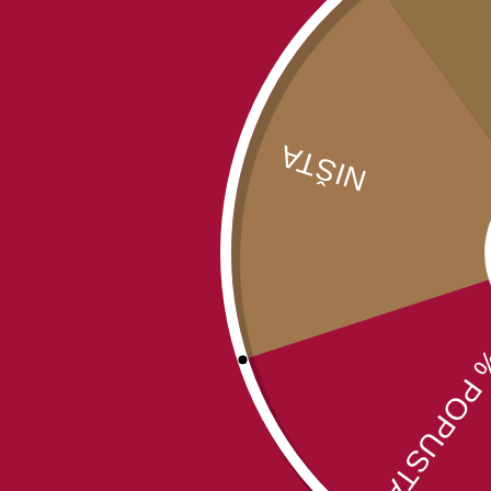
PREPODOBNOG SILUANA ATONSKOG
POUKE PREPODOBNOG
SILUANA ATONSKOG
Siluan Atonski
Br. strana:
240
Povez:
Tvrd, prošiveno
Format:
14×21,5 cm, ćirilica
Cena:
700.00
RSD
890.00
RSD
Ušteda:
190.00
RSD
(21% popusta)
Popust na proizvod je u trajanju od 01.08.2026. do
01.09.2026. godine.