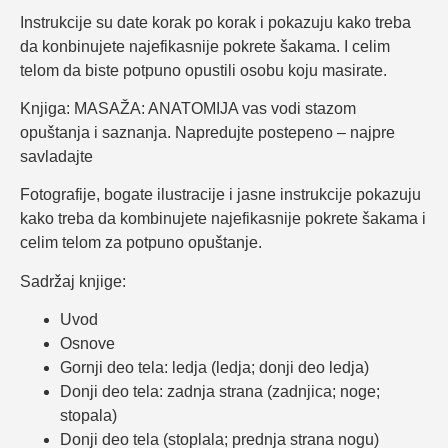
Instrukcije su date korak po korak i pokazuju kako treba
da konbinujete najefikasnije pokrete šakama. I celim
telom da biste potpuno opustili osobu koju masirate.
Knjiga: MASAŽA: ANATOMIJA vas vodi stazom
opuštanja i saznanja. Napredujte postepeno – najpre
savladajte
Fotografije, bogate ilustracije i jasne instrukcije pokazuju
kako treba da kombinujete najefikasnije pokrete šakama i
celim telom za potpuno opuštanje.
Sadržaj knjige:
Uvod
Osnove
Gornji deo tela: ledja (ledja; donji deo ledja)
Donji deo tela: zadnja strana (zadnjica; noge;
stopala)
Donji deo tela (stoplala; prednja strana nogu)