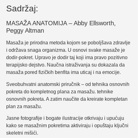
Sadržaj:
MASAŽA ANATOMIJA – Abby Ellsworth,
Peggy Altman
Masaža je prirodna metoda kojom se poboljšava zdravlje
i održava snaga organizma. U osnovi svake masaže je
dodir-pokret. Upravo je dodir taj koji ima pravo pozitivno
terapijsko dejstvo. Naučna istraživanja su dokazala da
masaža pored fizičkih benfita ima uticaj i na emocije.
Sveobuhvatni anatomski priručnik – od tehnika osnovnih
pokreta do kompletnog plana za masažu. tehnike
osnovnih pokreta. A zatim naučite da kreirate kompletan
plan za masažu.
Jasne fotografije i bogate ilustracije otkrivaju i upućuju
kako se masažnim pokretima aktiviraju i opuštaju ključni
skeletni mišići.