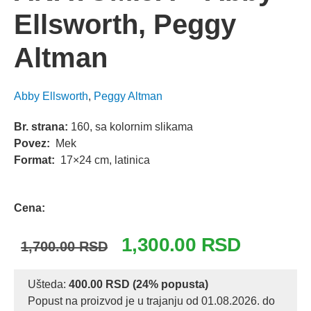
Ellsworth, Peggy
Altman
Abby Ellsworth
,
Peggy Altman
Br. strana:
160, sa kolornim slikama
Povez:
Mek
Format:
17×24 cm, latinica
Odlomak knjige
Cena:
Originalna
Trenutna
1,300.00
RSD
1,700.00
RSD
cena
cena
je
je:
Ušteda:
400.00
RSD
(24% popusta)
Popust na proizvod je u trajanju od 01.08.2026. do
bila:
1,300.00 R