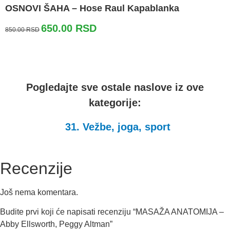
OSNOVI ŠAHA – Hose Raul Kapablanka
Originalna
Trenutna
650.00
RSD
850.00
RSD
cena
cena
je
je:
bila:
650.00 RSD.
850.00 RSD.
Pogledajte sve ostale naslove iz ove
kategorije:
31. Vežbe, joga, sport
Recenzije
Još nema komentara.
Budite prvi koji će napisati recenziju “MASAŽA ANATOMIJA –
Abby Ellsworth, Peggy Altman”