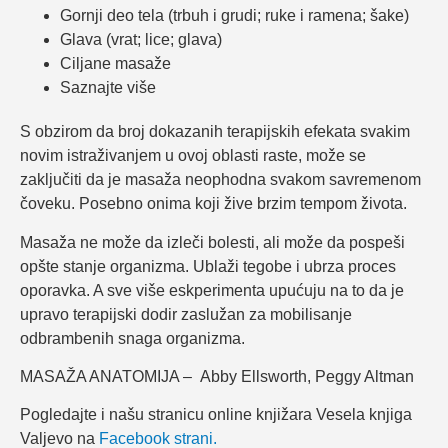
Gornji deo tela (trbuh i grudi; ruke i ramena; šake)
Glava (vrat; lice; glava)
Ciljane masaže
Saznajte više
S obzirom da broj dokazanih terapijskih efekata svakim
novim istraživanjem u ovoj oblasti raste, može se
zaključiti da je masaža neophodna svakom savremenom
čoveku. Posebno onima koji žive brzim tempom života.
Masaža ne može da izleči bolesti, ali može da pospeši
opšte stanje organizma. Ublaži tegobe i ubrza proces
oporavka. A sve više eskperimenta upućuju na to da je
upravo terapijski dodir zaslužan za mobilisanje
odbrambenih snaga organizma.
MASAŽA ANATOMIJA – Abby Ellsworth, Peggy Altman
Pogledajte i našu stranicu online knjižara Vesela knjiga
Valjevo na
Facebook strani.