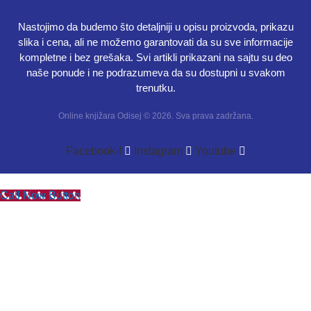
Nastojimo da budemo što detaljniji u opisu proizvoda, prikazu
slika i cena, ali ne možemo garantovati da su sve informacije
kompletne i bez grešaka. Svi artikli prikazani na sajtu su deo
naše ponude i ne podrazumeva da su dostupni u svakom
trenutku.
Online knjižara Odisej © 2026. Sva prava zadržana.
Facebook-f
Instagram
Youtube
Call Now Button