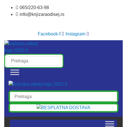
Skočite
065/220-63-98
na
info@knjizaraodisej.rs
sadržaj
Facebook-f
Instagram