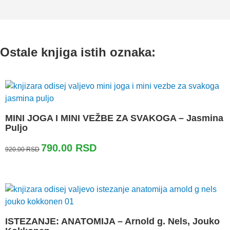
Ostale knjiga istih oznaka:
MINI JOGA I MINI VEŽBE ZA SVAKOGA – Jasmina
Puljo
Originalna
Trenutna
790.00
RSD
920.00
RSD
cena
cena
je
je:
bila:
790.00 RSD.
920.00 RSD.
ISTEZANJE: ANATOMIJA – Arnold g. Nels, Jouko