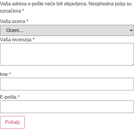
Vaša adresa e-pošte neće biti objavljena.
Neophodna polja su
označena
*
Vaša ocena
*
Vaša recenzija
*
Ime
*
E-pošta
*