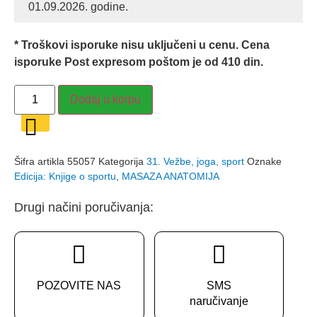
01.09.2026. godine.
1,700.00 RSD.
* Troškovi isporuke nisu uključeni u cenu. Cena
isporuke Post expresom poštom je od 410 din.
MASAŽA
Dodaj u korpu
ANATOMIJA
-
Abby
Ellsworth,
Peggy
Altman
Šifra artikla
55057
Kategorija
31. Vežbe, joga, sport
Oznake
količina
Edicija: Knjige o sportu
,
MASAZA ANATOMIJA
Drugi načini poručivanja:
POZOVITE NAS
SMS
naručivanje