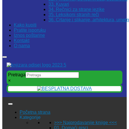
33. Kuvari
34. Rečnici za strane jezike
35. Leksikoni stranih reči
36. Crtanje i slikanje, arhitektura, umet
Kako kupiti
Pratite isporuku
Iznos poštarine
Kontakt
O nama
Pretraga
×
Početna strana
Kategorije
>>> Najprodavanije knjige <<<
01. Domaći pisci