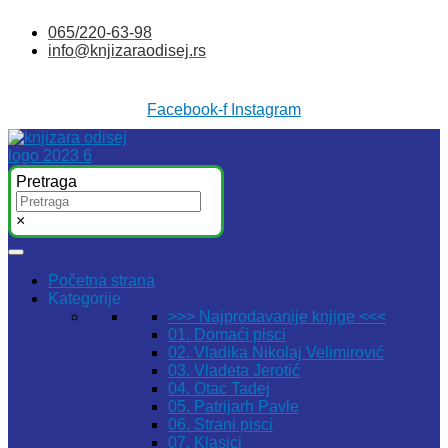
Skočite
065/220-63-98
na
info@knjizaraodisej.rs
sadržaj
Facebook-f
Instagram
Pretraga
×
Početna strana
Kategorije
>>> Najprodavanije knjige <<<
01. Domaći pisci
02. Vladika Nikolaj Velimirović
03. Vladeta Jerotić
04. Otac Tadej
05. Patrijarh Pavle
06. Strani pisci
07. Klasici