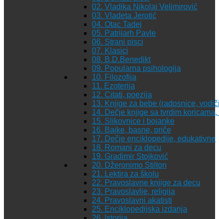
02. Vladika Nikolaj Velimirović
03. Vladeta Jerotić
04. Otac Tadej
05. Patrijarh Pavle
06. Strani pisci
07. Klasici
08. B.D.Benedikt
09. Popularna psihologija
10. Filozofija
11. Ezoterija
12. Citati, poezija
13. Knjige za bebe (radosnice, vodiči
14. Dečje knjige sa tvrdim koricama
15. Slikovnice i bojanke
16. Bajke, basne, priče
17. Dečje enciklopedije, edukativne
18. Romani za decu
19. Gradimir Stojković
20. Džeronimo Stilton
21. Lektira za školu
22. Pravoslavne knjige za decu
23. Pravoslavlje, religija
24. Pravoslavni akatisti
25. Enciklopedijska izdanja
26. Istorija