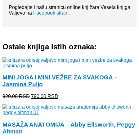
Pogledajte i našu stranicu online knjižara Vesela knjiga
Valjevo na
Facebook strani.
Ostale knjiga istih oznaka:
MINI JOGA I MINI VEŽBE ZA SVAKOGA –
Jasmina Puljo
Originalna
Trenutna
920.00
RSD
790.00
RSD
cena
cena
je
je:
bila:
790.00 RSD.
920.00 RSD.
MASAŽA ANATOMIJA – Abby Ellsworth, Peggy
Altman