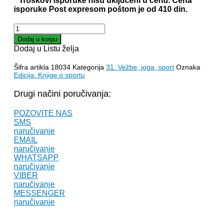
* Troškovi isporuke nisu uključeni u cenu. Cena
isporuke Post expresom poštom je od 410 din.
ŠIATSU
DJI
Dodaj u korpu
-
Dodaj u Listu želja
DJO
tehnike
Šifra artikla
18034
Kategorija
31. Vežbe, joga, sport
Oznaka
akupresure
Edicija: Knjige o sportu
količina
Drugi načini poručivanja:
POZOVITE NAS
SMS
naručivanje
EMAIL
naručivanje
WHATSAPP
naručivanje
VIBER
naručivanje
MESSENGER
naručivanje