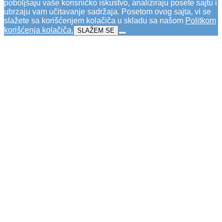
poboljšaju vaše korisničko iskustvo, analiziraju posete sajtu i
ubrzaju vam učitavanje sadržaja. Posetom ovog sajta, vi se
slažete sa korišćenjem kolačiča u skladu sa našom
Politkom
korišćenja kolačiča
.
SLAŽEM SE