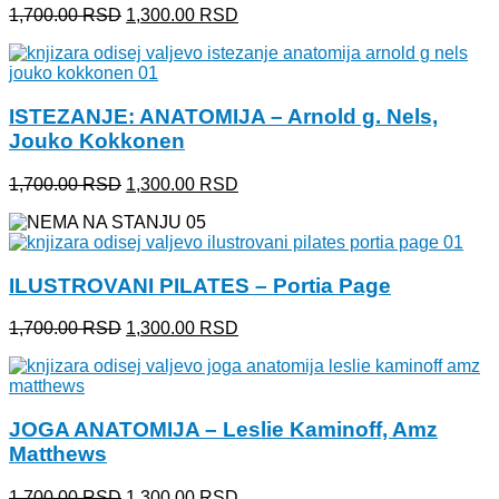
Originalna
Trenutna
1,700.00
RSD
1,300.00
RSD
cena
cena
je
je:
bila:
1,300.00 RSD.
1,700.00 RSD.
ISTEZANJE: ANATOMIJA – Arnold g. Nels,
Jouko Kokkonen
Originalna
Trenutna
1,700.00
RSD
1,300.00
RSD
cena
cena
je
je:
bila:
1,300.00 RSD.
1,700.00 RSD.
ILUSTROVANI PILATES – Portia Page
Originalna
Trenutna
1,700.00
RSD
1,300.00
RSD
cena
cena
je
je:
bila:
1,300.00 RSD.
1,700.00 RSD.
JOGA ANATOMIJA – Leslie Kaminoff, Amz
Matthews
Originalna
Trenutna
1,700.00
RSD
1,300.00
RSD