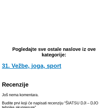
Pogledajte sve ostale naslove iz ove
kategorije:
31. Vežbe, joga, sport
Recenzije
Još nema komentara.
Budite prvi koji će napisati recenziju “ŠIATSU DJI – DJO
tehnike akupresure”