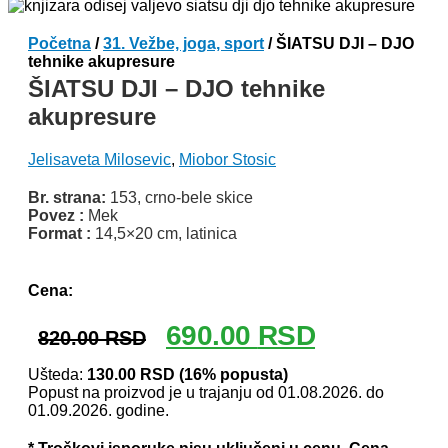
Početna
/
31. Vežbe, joga, sport
/ ŠIATSU DJI – DJO
tehnike akupresure
ŠIATSU DJI – DJO tehnike
akupresure
Jelisaveta Milosevic
,
Miobor Stosic
Br. strana:
153, crno-bele skice
Povez :
Mek
Format :
14,5×20 cm, latinica
Odlomak knjige
Cena:
Originalna
Trenutna
690.00
RSD
820.00
RSD
cena
cena
je
je:
Ušteda:
130.00
RSD
(16% popusta)
Popust na proizvod je u trajanju od 01.08.2026. do
bila:
690.00 RSD.
01.09.2026. godine.
820.00 RSD.