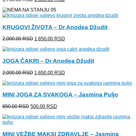
cena
cena
je
je:
bila:
1,300.00 RSD.
1,700.00 RSD.
KRUGOVI ŽIVOTA – Dr Anodea Džudit
Originalna
Trenutna
2,000.00
RSD
1,650.00
RSD
cena
cena
je
je:
bila:
1,650.00 RSD.
JOGA ČAKRI – Dr Anodea Džudit
2,000.00 RSD.
Originalna
Trenutna
2,000.00
RSD
1,650.00
RSD
cena
cena
je
je:
bila:
1,650.00 RSD.
MINI JOGA ZA SVAKOGA – Jasmina Puljo
2,000.00 RSD.
Originalna
Trenutna
650.00
RSD
500.00
RSD
cena
cena
je
je:
bila:
500.00 RSD.
650.00 RSD.
MINI VEŽBE MAKSI ZDRAVLJE – Jasmina