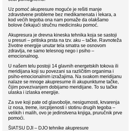
Uz pomoć akupresure moguće je rešiti manje
zdravstvene probleme bez medikamenata i lekara, a
kod većih tegoba ona nam pomaže da olakšamo
bolove čekajući stručnu medicinsku pomoć.
Akupresura je drevna kineska tehnika koja se sastoji
u presuri – pritiska prsta na tzv. aku – tačke. Ravnoteža
životne energije unutar tela smatra se osnovom
zdravlja, ne samo telesnog nego i psiho –
emocionalnog.
U našem telu postoji 14 glavnih energetskih tokova ili
meridijana koji su povezani sa različitim organima i
psiho-emocionalnim izražajima. Na svakom meridijanu
nalaze se mnoge akupresurne ili akupunkturne tačke,
čijim povezivanjem dobijamo meridijane. To su tačke
ulaska i izlaska energije.
Za sve koji pate od glavobolje, nesigurnosti, krvarenja
iz nosa, treme, isrcpljenosti i stotinu drugih tegoba –
velikih i malih, ovo je jedinstvena knjiga, pruručnik prve
pomoći.
ŠIATSU DJI – DJO tehnike akupresure