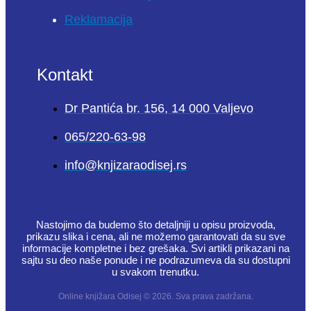
Reklamacija
Kontakt
Dr Pantića br. 156, 14 000 Valjevo
065/220-63-98
info@knjizaraodisej.rs
Nastojimo da budemo što detaljniji u opisu proizvoda,
prikazu slika i cena, ali ne možemo garantovati da su sve
informacije kompletne i bez grešaka. Svi artikli prikazani na
sajtu su deo naše ponude i ne podrazumeva da su dostupni
u svakom trenutku.
Online knjižara Odisej © 2026. Sva prava zadržana.