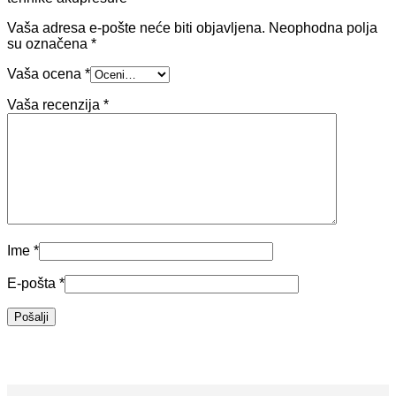
Vaša adresa e-pošte neće biti objavljena.
Neophodna polja
su označena
*
Vaša ocena
*
Vaša recenzija
*
Ime
*
E-pošta
*