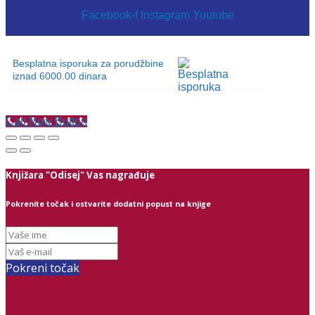
Facebook-f
Instagram
Youtube
Besplatna isporuka za porudžbine
iznad 6000.00 dinara
Call Now Button
Knjižara "Odisej" Vas nagrađuje
Pokrenite točak i ostvarite dodatni popust na knjige
Pokreni točak