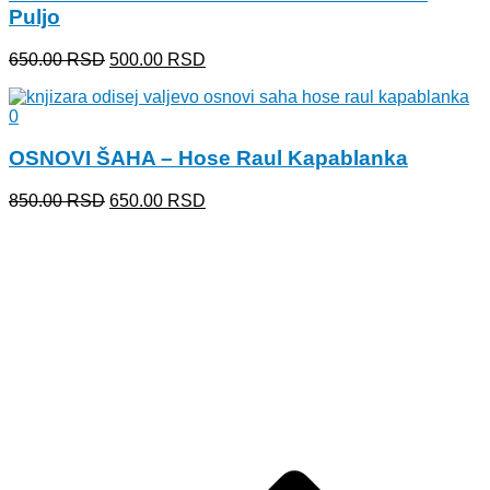
Puljo
Originalna
Trenutna
650.00
RSD
500.00
RSD
cena
cena
je
je:
bila:
500.00 RSD.
650.00 RSD.
OSNOVI ŠAHA – Hose Raul Kapablanka
Originalna
Trenutna
850.00
RSD
650.00
RSD
cena
cena
je
je:
bila:
650.00 RSD.
850.00 RSD.