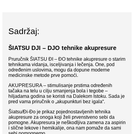
Sadržaj:
ŠIATSU DJI – DJO tehnike akupresure
Pruručnik ŠIATSU ĐI – ĐO tehnike akupresure o starim
tehnikama vidanja, isceljivanja i lečenja. One, pod
određenim uslovima, mogu da dopune moderne
medicinske metode prve pomoći.
AKUPRESURA – stimulisanje prstima određenih
tačaka na telu u cilju smanjenja bola i tegobe –
hiljadama godina se koristi na Dalekom Istoku. Sada je
pred vama priručnik o „akupunkturi bez igala“.
Šiatsu/Đi-Đo je prikaz pojednostavljenih tehnika
akupresure za onoga koji želi prvenstveno sebi da
pomogne. Akupresura je neškodljiva zamena za aspirin
i slične lekove i hemikalije, ona nam pomaže da sami
sebi pomognemo.