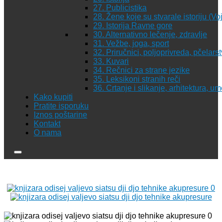
27. Publicistika
28. Žene koje su stvarale istoriju (Vo
29. Istorija Ravne gore
30. Alternativno lečenje, zdravlje
31. Vežbe, joga, sport
32. Priručnici, poljoprivreda, pčelars
33. Kuvari
34. Rečnici za strane jezike
35. Leksikoni stranih reči
36. Crtanje i slikanje, arhitektura, u
Kako kupiti
Pratite isporuku
Iznos poštarine
Kontakt
O nama