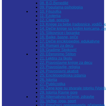
08. B.D.Benedikt
09. Popularna psihologija
10. Filozofija
11. Ezoterija
12. Citati, poezija
13. Knjige za bebe (radosnice, vodiči, k
14. Dečje knjige sa tvrdim koricama, z
15. Slikovnice i bojanke
16. Bajke, basne, priče
17. Dečje enciklopedije, edukativne
18. Romani za decu
19. Gradimir Stojković
20. Džeronimo Stilton
21. Lektira za školu
22. Pravoslavne knjige za decu
23. Pravoslavlje, religija
24. Pravoslavni akatisti
25. Enciklopedijska izdanja
26. Istorija
27. Publicistika
28. Žene koje su stvarale istoriju (Vojis
29. Istorija Ravne gore
30. Alternativno lečenje, zdravlje
31. Vežbe, joga, sport
32. Priručnici, poljoprivreda, pčelarstvo