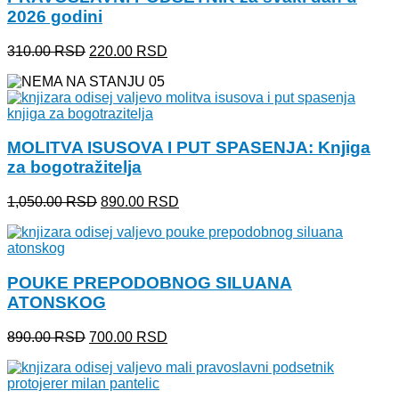
2026 godini
Originalna
Trenutna
310.00
RSD
220.00
RSD
cena
cena
je
je:
bila:
220.00 RSD.
310.00 RSD.
MOLITVA ISUSOVA I PUT SPASENJA: Knjiga
za bogotražitelja
Originalna
Trenutna
1,050.00
RSD
890.00
RSD
cena
cena
je
je:
bila:
890.00 RSD.
1,050.00 RSD.
POUKE PREPODOBNOG SILUANA
ATONSKOG
Originalna
Trenutna
890.00
RSD
700.00
RSD
cena
cena
je
je:
bila:
700.00 RSD.