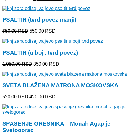
cena
cena
je
je:
bila:
1,300.00 RSD.
PSALTIR (tvrd povez manji)
1,450.00 RSD.
Originalna
Trenutna
650.00
RSD
550.00
RSD
cena
cena
je
je:
bila:
550.00 RSD.
PSALTIR (u boji, tvrd povez)
650.00 RSD.
Originalna
Trenutna
1,050.00
RSD
850.00
RSD
cena
cena
je
je:
bila:
850.00 RSD.
SVETA BLAŽENA MATRONA MOSKOVSKA
1,050.00 RSD.
Originalna
Trenutna
520.00
RSD
420.00
RSD
cena
cena
je
je:
bila:
420.00 RSD.
520.00 RSD.
SPASENJE GREŠNIKA – Monah Agapije
Svetogorac