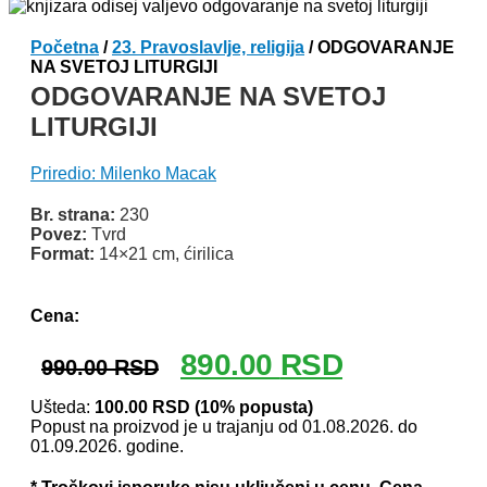
Početna
/
23. Pravoslavlje, religija
/ ODGOVARANJE
NA SVETOJ LITURGIJI
ODGOVARANJE NA SVETOJ
LITURGIJI
Priredio: Milenko Macak
Br. strana:
230
Povez:
Tvrd
Format:
14×21 cm, ćirilica
Odlomak knjige
Cena:
Originalna
Trenutna
890.00
RSD
990.00
RSD
cena
cena
je
je:
Ušteda:
100.00
RSD
(10% popusta)
Popust na proizvod je u trajanju od 01.08.2026. do
bila:
890.00 RSD.
01.09.2026. godine.
990.00 RSD.