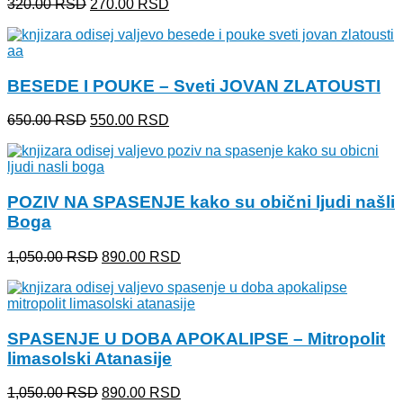
Originalna
Trenutna
320.00
RSD
270.00
RSD
cena
cena
je
je:
bila:
270.00 RSD.
320.00 RSD.
BESEDE I POUKE – Sveti JOVAN ZLATOUSTI
Originalna
Trenutna
650.00
RSD
550.00
RSD
cena
cena
je
je:
bila:
550.00 RSD.
650.00 RSD.
POZIV NA SPASENJE kako su obični ljudi našli
Boga
Originalna
Trenutna
1,050.00
RSD
890.00
RSD
cena
cena
je
je:
bila:
890.00 RSD.
1,050.00 RSD.
SPASENJE U DOBA APOKALIPSE – Mitropolit
limasolski Atanasije
Originalna
Trenutna
1,050.00
RSD
890.00
RSD