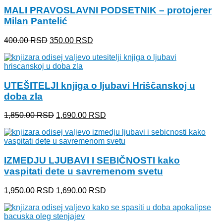
890.00 RSD.
MALI PRAVOSLAVNI PODSETNIK – protojerer
Milan Pantelić
Originalna
Trenutna
400.00
RSD
350.00
RSD
cena
cena
je
je:
bila:
350.00 RSD.
400.00 RSD.
UTEŠITELJI knjiga o ljubavi Hriščanskoj u
doba zla
Originalna
Trenutna
1,850.00
RSD
1,690.00
RSD
cena
cena
je
je:
bila:
1,690.00 RSD.
1,850.00 RSD.
IZMEDJU LJUBAVI I SEBIČNOSTI kako
vaspitati dete u savremenom svetu
Originalna
Trenutna
1,950.00
RSD
1,690.00
RSD
cena
cena
je
je:
bila:
1,690.00 RSD.