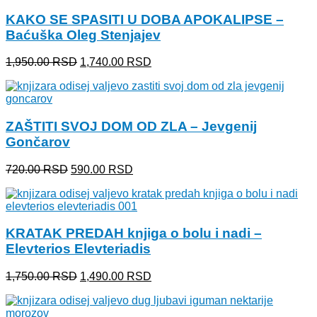
1,950.00 RSD.
KAKO SE SPASITI U DOBA APOKALIPSE –
Baćuška Oleg Stenjajev
Originalna
Trenutna
1,950.00
RSD
1,740.00
RSD
cena
cena
je
je:
bila:
1,740.00 RSD.
1,950.00 RSD.
ZAŠTITI SVOJ DOM OD ZLA – Jevgenij
Gončarov
Originalna
Trenutna
720.00
RSD
590.00
RSD
cena
cena
je
je:
bila:
590.00 RSD.
720.00 RSD.
KRATAK PREDAH knjiga o bolu i nadi –
Elevterios Elevteriadis
Originalna
Trenutna
1,750.00
RSD
1,490.00
RSD
cena
cena
je
je:
bila:
1,490.00 RSD.