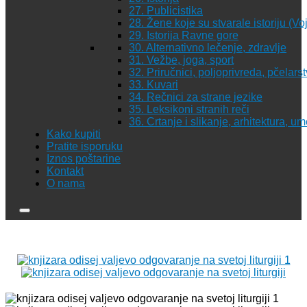
27. Publicistika
28. Žene koje su stvarale istoriju (Vo
29. Istorija Ravne gore
30. Alternativno lečenje, zdravlje
31. Vežbe, joga, sport
32. Priručnici, poljoprivreda, pčelars
33. Kuvari
34. Rečnici za strane jezike
35. Leksikoni stranih reči
36. Crtanje i slikanje, arhitektura, u
Kako kupiti
Pratite isporuku
Iznos poštarine
Kontakt
O nama