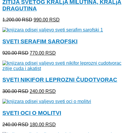
ŽITIJA SVETOG KRALjA MILUTINA, KRALjA
DRAGUTINA
Originalna
Trenutna
1,200.00
RSD
990.00
RSD
cena
cena
je
je:
bila:
990.00 RSD.
SVETI SERAFIM SAROFSKI
1,200.00 RSD.
Originalna
Trenutna
920.00
RSD
770.00
RSD
cena
cena
je
je:
bila:
770.00 RSD.
920.00 RSD.
SVETI NIKIFOR LEPROZNI ČUDOTVORAC
Originalna
Trenutna
300.00
RSD
240.00
RSD
cena
cena
je
je:
bila:
240.00 RSD.
SVETI OCI O MOLITVI
300.00 RSD.
Originalna
Trenutna
240.00
RSD
180.00
RSD
cena
cena