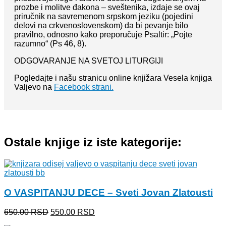
prozbe i molitve đakona – sveštenika, izdaje se ovaj
priručnik na savremenom srpskom jeziku (pojedini
delovi na crkvenoslovenskom) da bi pevanje bilo
pravilno, odnosno kako preporučuje Psaltir: „Pojte
razumno“ (Ps 46, 8).
ODGOVARANJE NA SVETOJ LITURGIJI
Pogledajte i našu stranicu online knjižara Vesela knjiga
Valjevo na
Facebook strani.
Ostale knjige iz iste kategorije:
O VASPITANJU DECE – Sveti Jovan Zlatousti
Originalna
Trenutna
650.00
RSD
550.00
RSD
cena
cena