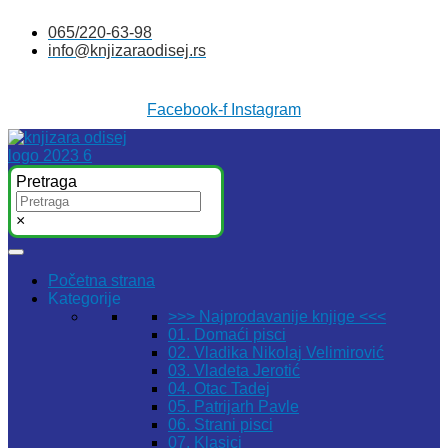
Skočite
065/220-63-98
na
info@knjizaraodisej.rs
sadržaj
Facebook-f
Instagram
Pretraga
×
Početna strana
Kategorije
>>> Najprodavanije knjige <<<
01. Domaći pisci
02. Vladika Nikolaj Velimirović
03. Vladeta Jerotić
04. Otac Tadej
05. Patrijarh Pavle
06. Strani pisci
07. Klasici