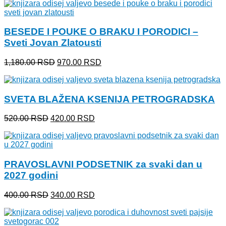
je
je:
bila:
550.00 RSD.
650.00 RSD.
BESEDE I POUKE O BRAKU I PORODICI –
Sveti Jovan Zlatousti
Originalna
Trenutna
1,180.00
RSD
970.00
RSD
cena
cena
je
je:
bila:
970.00 RSD.
SVETA BLAŽENA KSENIJA PETROGRADSKA
1,180.00 RSD.
Originalna
Trenutna
520.00
RSD
420.00
RSD
cena
cena
je
je:
bila:
420.00 RSD.
520.00 RSD.
PRAVOSLAVNI PODSETNIK za svaki dan u
2027 godini
Originalna
Trenutna
400.00
RSD
340.00
RSD
cena
cena
je
je:
bila:
340.00 RSD.