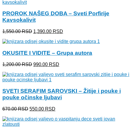
bila:
600.00 RSD.
750.00 RSD.
PROROK NAŠEG DOBA – Sveti Porfirije
Kavsokalivit
Originalna
Trenutna
1,550.00
RSD
1,390.00
RSD
cena
cena
je
je:
bila:
1,390.00 RSD.
OKUSITE I VIDITE – Grupa autora
1,550.00 RSD.
Originalna
Trenutna
1,200.00
RSD
990.00
RSD
cena
cena
je
je:
bila:
990.00 RSD.
1,200.00 RSD.
SVETI SERAFIM SAROVSKI – Žitije i pouke i
pouke očinske ljubavi
Originalna
Trenutna
670.00
RSD
550.00
RSD
cena
cena
je
je:
bila:
550.00 RSD.
670.00 RSD.