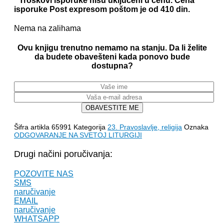
* Troškovi isporuke nisu uključeni u cenu. Cena
isporuke Post expresom poštom je od 410 din.
Nema na zalihama
Ovu knjigu trenutno nemamo na stanju. Da li želite
da budete obavešteni kada ponovo bude
dostupna?
OBAVESTITE ME
Šifra artikla
65991
Kategorija
23. Pravoslavlje, religija
Oznaka
ODGOVARANJE NA SVETOJ LITURGIJI
Drugi načini poručivanja:
POZOVITE NAS
SMS
naručivanje
EMAIL
naručivanje
WHATSAPP