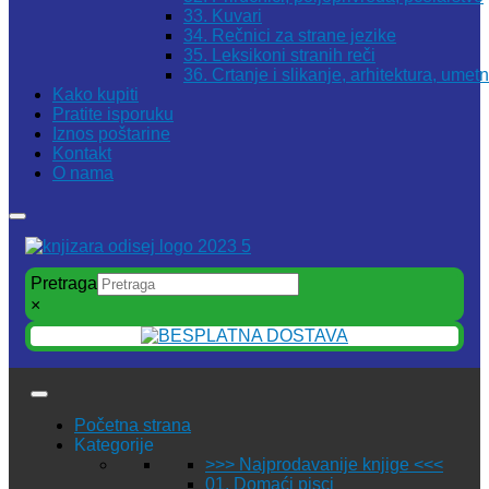
33. Kuvari
34. Rečnici za strane jezike
35. Leksikoni stranih reči
36. Crtanje i slikanje, arhitektura, umet
Kako kupiti
Pratite isporuku
Iznos poštarine
Kontakt
O nama
Pretraga
×
Početna strana
Kategorije
>>> Najprodavanije knjige <<<
01. Domaći pisci