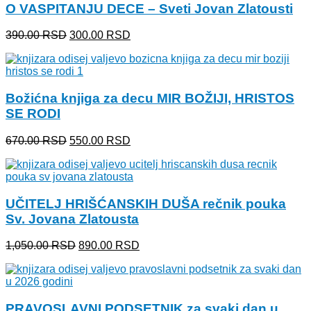
O VASPITANJU DECE – Sveti Jovan Zlatousti
Originalna
Trenutna
390.00
RSD
300.00
RSD
cena
cena
je
je:
bila:
300.00 RSD.
390.00 RSD.
Božićna knjiga za decu MIR BOŽIJI, HRISTOS
SE RODI
Originalna
Trenutna
670.00
RSD
550.00
RSD
cena
cena
je
je:
bila:
550.00 RSD.
670.00 RSD.
UČITELJ HRIŠĆANSKIH DUŠA rečnik pouka
Sv. Jovana Zlatousta
Originalna
Trenutna
1,050.00
RSD
890.00
RSD
cena
cena
je
je:
bila:
890.00 RSD.
1,050.00 RSD.
PRAVOSLAVNI PODSETNIK za svaki dan u