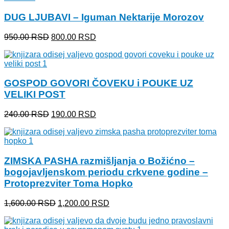
1,750.00 RSD.
DUG LJUBAVI – Iguman Nektarije Morozov
Originalna
Trenutna
950.00
RSD
800.00
RSD
cena
cena
je
je:
bila:
800.00 RSD.
950.00 RSD.
GOSPOD GOVORI ČOVEKU i POUKE UZ
VELIKI POST
Originalna
Trenutna
240.00
RSD
190.00
RSD
cena
cena
je
je:
bila:
190.00 RSD.
240.00 RSD.
ZIMSKA PASHA razmišljanja o Božićno –
bogojavljenskom periodu crkvene godine –
Protoprezviter Toma Hopko
Originalna
Trenutna
1,600.00
RSD
1,200.00
RSD
cena
cena
je
je: