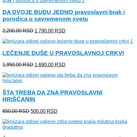
bila:
1,200.00 RSD.
1,600.00 RSD.
DA DVOJE BUDU JEDNO pravoslavni brak i
porodica u savremenom svetu
Originalna
Trenutna
2,200.00
RSD
1,790.00
RSD
cena
cena
je
je:
bila:
1,790.00 RSD.
LEČENJE DUŠE U PRAVOSLAVNOJ CRKVI
2,200.00 RSD.
Originalna
Trenutna
1,950.00
RSD
1,690.00
RSD
cena
cena
je
je:
bila:
1,690.00 RSD.
1,950.00 RSD.
ŠTA TREBA DA ZNA PRAVOSLAVNI
HRIŠĆANIN
Originalna
Trenutna
650.00
RSD
500.00
RSD
cena
cena
je
je:
bila:
500.00 RSD.
650.00 RSD.