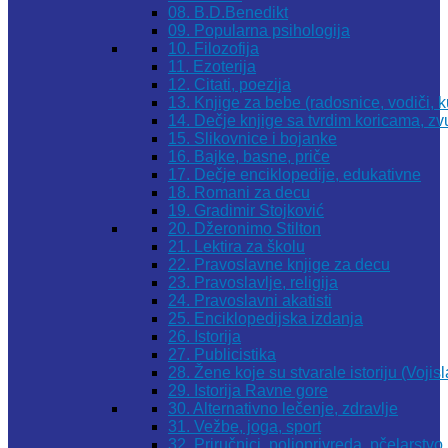
08. B.D.Benedikt
09. Popularna psihologija
10. Filozofija
11. Ezoterija
12. Citati, poezija
13. Knjige za bebe (radosnice, vodiči, k
14. Dečje knjige sa tvrdim koricama, z
15. Slikovnice i bojanke
16. Bajke, basne, priče
17. Dečje enciklopedije, edukativne
18. Romani za decu
19. Gradimir Stojković
20. Džeronimo Stilton
21. Lektira za školu
22. Pravoslavne knjige za decu
23. Pravoslavlje, religija
24. Pravoslavni akatisti
25. Enciklopedijska izdanja
26. Istorija
27. Publicistika
28. Žene koje su stvarale istoriju (Vojis
29. Istorija Ravne gore
30. Alternativno lečenje, zdravlje
31. Vežbe, joga, sport
32. Priručnici, poljoprivreda, pčelarstvo