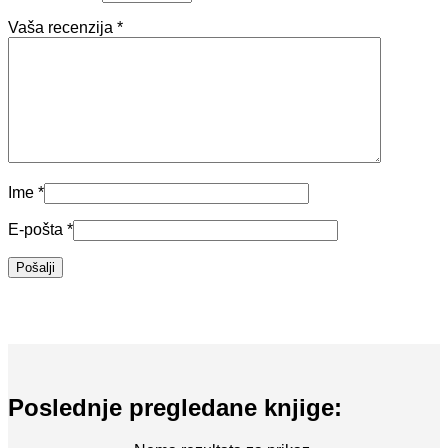
Vaša recenzija
*
Ime
*
E-pošta
*
Poslednje pregledane knjige: