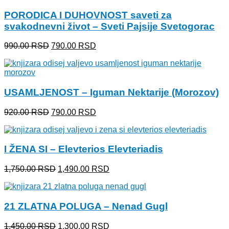
400.00 RSD.
PORODICA I DUHOVNOST saveti za
svakodnevni život – Sveti Pajsije Svetogorac
Originalna
Trenutna
990.00
RSD
790.00
RSD
cena
cena
je
je:
bila:
790.00 RSD.
990.00 RSD.
USAMLJENOST – Iguman Nektarije (Morozov)
Originalna
Trenutna
920.00
RSD
790.00
RSD
cena
cena
je
je:
bila:
790.00 RSD.
I ŽENA SI – Elevterios Elevteriadis
920.00 RSD.
Originalna
Trenutna
1,750.00
RSD
1,490.00
RSD
cena
cena
je
je:
bila:
1,490.00 RSD.
21 ZLATNA POLUGA – Nenad Gugl
1,750.00 RSD.
Originalna
Trenutna
1,450.00
RSD
1,300.00
RSD