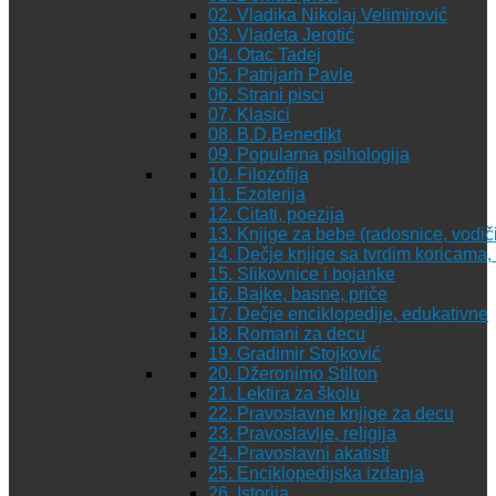
02. Vladika Nikolaj Velimirović
03. Vladeta Jerotić
04. Otac Tadej
05. Patrijarh Pavle
06. Strani pisci
07. Klasici
08. B.D.Benedikt
09. Popularna psihologija
10. Filozofija
11. Ezoterija
12. Citati, poezija
13. Knjige za bebe (radosnice, vodiči
14. Dečje knjige sa tvrdim koricama
15. Slikovnice i bojanke
16. Bajke, basne, priče
17. Dečje enciklopedije, edukativne
18. Romani za decu
19. Gradimir Stojković
20. Džeronimo Stilton
21. Lektira za školu
22. Pravoslavne knjige za decu
23. Pravoslavlje, religija
24. Pravoslavni akatisti
25. Enciklopedijska izdanja
26. Istorija