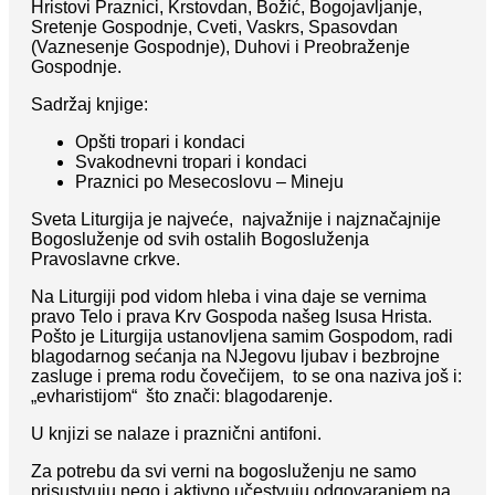
Hristovi Praznici, Krstovdan, Božić, Bogojavljanje,
Sretenje Gospodnje, Cveti, Vaskrs, Spasovdan
(Vaznesenje Gospodnje), Duhovi i Preobraženje
Gospodnje.
Sadržaj knjige:
Opšti tropari i kondaci
Svakodnevni tropari i kondaci
Praznici po Mesecoslovu – Mineju
Sveta Liturgija je najveće, najvažnije i najznačajnije
Bogosluženje od svih ostalih Bogosluženja
Pravoslavne crkve.
Na Liturgiji pod vidom hleba i vina daje se vernima
pravo Telo i prava Krv Gospoda našeg Isusa Hrista.
Pošto je Liturgija ustanovljena samim Gospodom, radi
blagodarnog sećanja na NJegovu ljubav i bezbrojne
zasluge i prema rodu čovečijem, to se ona naziva još i:
„evharistijom“ što znači: blagodarenje.
U knjizi se nalaze i praznični antifoni.
Za potrebu da svi verni na bogosluženju ne samo
prisustvuju nego i aktivno učestvuju odgovaranjem na