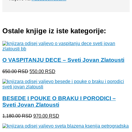
Ostale knjige iz iste kategorije:
O VASPITANJU DECE – Sveti Jovan Zlatousti
Originalna
Trenutna
650.00
RSD
550.00
RSD
cena
cena
je
je:
bila:
550.00 RSD.
650.00 RSD.
BESEDE I POUKE O BRAKU I PORODICI –
Sveti Jovan Zlatousti
Originalna
Trenutna
1,180.00
RSD
970.00
RSD
cena
cena
je
je:
bila:
970.00 RSD.