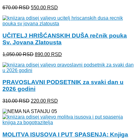
Originalna
Trenutna
670.00
RSD
550.00
RSD
cena
cena
je
je:
bila:
550.00 RSD.
670.00 RSD.
UČITELJ HRIŠĆANSKIH DUŠA rečnik pouka
Sv. Jovana Zlatousta
Originalna
Trenutna
1,050.00
RSD
890.00
RSD
cena
cena
je
je:
bila:
890.00 RSD.
1,050.00 RSD.
PRAVOSLAVNI PODSETNIK za svaki dan u
2026 godini
Originalna
Trenutna
310.00
RSD
220.00
RSD
cena
cena
je
je:
bila:
220.00 RSD.
310.00 RSD.
MOLITVA ISUSOVA I PUT SPASENJA: Knjiga