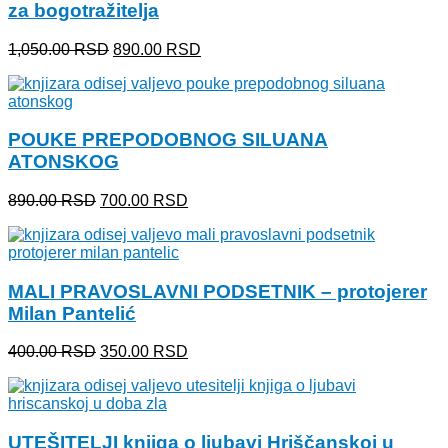
za bogotražitelja
Originalna
Trenutna
1,050.00
RSD
890.00
RSD
cena
cena
je
je:
bila:
890.00 RSD.
1,050.00 RSD.
POUKE PREPODOBNOG SILUANA
ATONSKOG
Originalna
Trenutna
890.00
RSD
700.00
RSD
cena
cena
je
je:
bila:
700.00 RSD.
890.00 RSD.
MALI PRAVOSLAVNI PODSETNIK – protojerer
Milan Pantelić
Originalna
Trenutna
400.00
RSD
350.00
RSD
cena
cena
je
je:
bila:
350.00 RSD.
400.00 RSD.
UTEŠITELJI knjiga o ljubavi Hriščanskoj u