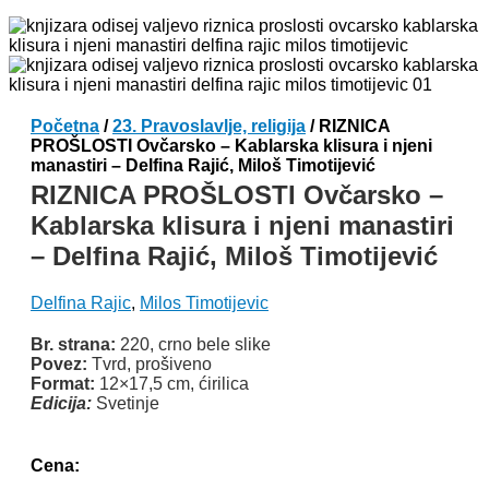
Početna
/
23. Pravoslavlje, religija
/ RIZNICA
PROŠLOSTI Ovčarsko – Kablarska klisura i njeni
manastiri – Delfina Rajić, Miloš Timotijević
RIZNICA PROŠLOSTI Ovčarsko –
Kablarska klisura i njeni manastiri
– Delfina Rajić, Miloš Timotijević
Delfina Rajic
,
Milos Timotijevic
Br. strana:
220, crno bele slike
Povez:
Tvrd, prošiveno
Format:
12×17,5 cm, ćirilica
Edicija:
Svetinje
Odlomak knjige
Cena: