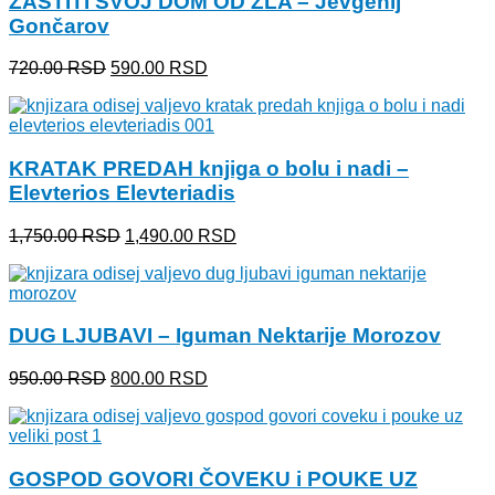
ZAŠTITI SVOJ DOM OD ZLA – Jevgenij
Gončarov
Originalna
Trenutna
720.00
RSD
590.00
RSD
cena
cena
je
je:
bila:
590.00 RSD.
720.00 RSD.
KRATAK PREDAH knjiga o bolu i nadi –
Elevterios Elevteriadis
Originalna
Trenutna
1,750.00
RSD
1,490.00
RSD
cena
cena
je
je:
bila:
1,490.00 RSD.
1,750.00 RSD.
DUG LJUBAVI – Iguman Nektarije Morozov
Originalna
Trenutna
950.00
RSD
800.00
RSD
cena
cena
je
je:
bila:
800.00 RSD.
950.00 RSD.
GOSPOD GOVORI ČOVEKU i POUKE UZ