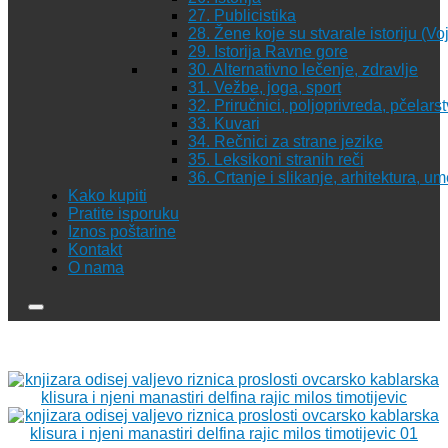
27. Publicistika
28. Žene koje su stvarale istoriju (Vo
29. Istorija Ravne gore
30. Alternativno lečenje, zdravlje
31. Vežbe, joga, sport
32. Priručnici, poljoprivreda, pčelars
33. Kuvari
34. Rečnici za strane jezike
35. Leksikoni stranih reči
36. Crtanje i slikanje, arhitektura, u
Kako kupiti
Pratite isporuku
Iznos poštarine
Kontakt
O nama