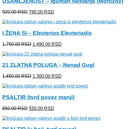
USAMLJENOST – Iguman Nektarije (Morozov)
Originalna
Trenutna
920.00
RSD
790.00
RSD
cena
cena
je
je:
bila:
790.00 RSD.
I ŽENA SI – Elevterios Elevteriadis
920.00 RSD.
Originalna
Trenutna
1,750.00
RSD
1,490.00
RSD
cena
cena
je
je:
bila:
1,490.00 RSD.
21 ZLATNA POLUGA – Nenad Gugl
1,750.00 RSD.
Originalna
Trenutna
1,450.00
RSD
1,300.00
RSD
cena
cena
je
je:
bila:
1,300.00 RSD.
PSALTIR (tvrd povez manji)
1,450.00 RSD.
Originalna
Trenutna
650.00
RSD
550.00
RSD
cena
cena
je
je:
bila:
550.00 RSD.
650.00 RSD.