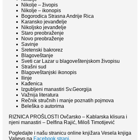
Nikolje – živopis
Nikolje – ikonopis
Bogorodica Strasna Andrije Rica
Karansko jevanđelje
Nikoljsko jevanđelje
Staro preobraženje
Novo preobraženje
Savinje
Sretenski bakrorez
Blagoveštanje
Sveti car Lazar u blagoveštenjskom živopisu
Strašni sud
Blagoveštanjski ikonopis
Ilinje
Kađenica
Izgubljeni manastiri Sv.Georgija
Važnija literatura
Rečnik stručnih i manje poznatih pojmova
Beleška o autorima
RIZNICA PROŠLOSTI Ovčarsko – Kablarska klisura i
njeni manastiri – Delfina Rajić, Miloš Timotijević
Pogledajte i našu stranicu online knjižara Vesela knjiga
Valjevo na
Facebook strani.