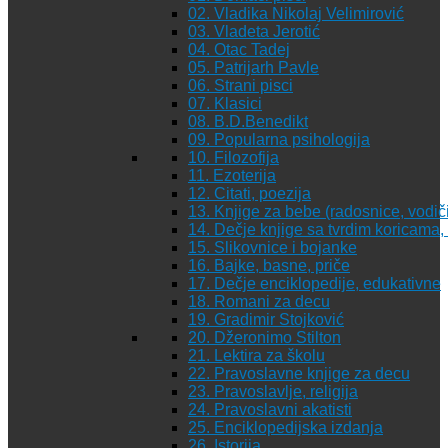
02. Vladika Nikolaj Velimirović
03. Vladeta Jerotić
04. Otac Tadej
05. Patrijarh Pavle
06. Strani pisci
07. Klasici
08. B.D.Benedikt
09. Popularna psihologija
10. Filozofija
11. Ezoterija
12. Citati, poezija
13. Knjige za bebe (radosnice, vodiči
14. Dečje knjige sa tvrdim koricama
15. Slikovnice i bojanke
16. Bajke, basne, priče
17. Dečje enciklopedije, edukativne
18. Romani za decu
19. Gradimir Stojković
20. Džeronimo Stilton
21. Lektira za školu
22. Pravoslavne knjige za decu
23. Pravoslavlje, religija
24. Pravoslavni akatisti
25. Enciklopedijska izdanja
26. Istorija