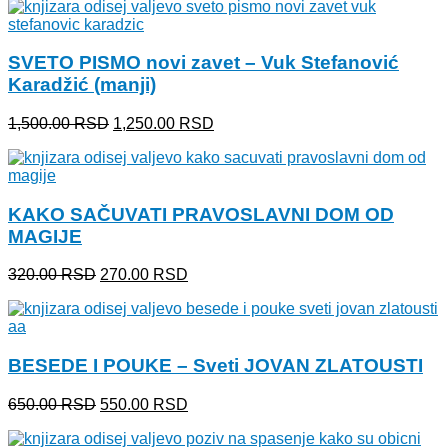
je
je:
bila:
240.00 RSD.
300.00 RSD.
SVETO PISMO novi zavet – Vuk Stefanović
Karadžić (manji)
Originalna
Trenutna
1,500.00
RSD
1,250.00
RSD
cena
cena
je
je:
bila:
1,250.00 RSD.
1,500.00 RSD.
KAKO SAČUVATI PRAVOSLAVNI DOM OD
MAGIJE
Originalna
Trenutna
320.00
RSD
270.00
RSD
cena
cena
je
je:
bila:
270.00 RSD.
320.00 RSD.
BESEDE I POUKE – Sveti JOVAN ZLATOUSTI
Originalna
Trenutna
650.00
RSD
550.00
RSD
cena
cena
je
je: