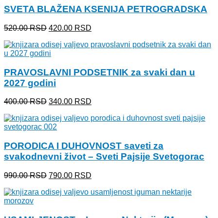
SVETA BLAŽENA KSENIJA PETROGRADSKA
1,180.00 RSD.
Originalna
Trenutna
520.00
RSD
420.00
RSD
cena
cena
je
je:
bila:
420.00 RSD.
520.00 RSD.
PRAVOSLAVNI PODSETNIK za svaki dan u
2027 godini
Originalna
Trenutna
400.00
RSD
340.00
RSD
cena
cena
je
je:
bila:
340.00 RSD.
400.00 RSD.
PORODICA I DUHOVNOST saveti za
svakodnevni život – Sveti Pajsije Svetogorac
Originalna
Trenutna
990.00
RSD
790.00
RSD
cena
cena
je
je:
bila:
790.00 RSD.
990.00 RSD.