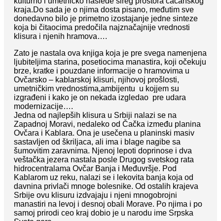
kulturno i umetničko nasleđe šireg prostora čačanskog
kraja.Do sada je o njima dosta pisano, međutim sve
donedavno bilo je primetno izostajanje jedne sinteze
koja bi čitaocima predočila najznačajnije vrednosti
klisura i njenih hramova….
Zato je nastala ova knjiga koja je pre svega namenjena
ljubiteljima starina, posetiocima manastira, koji očekuju
brze, kratke i pouzdane informacije o hramovima u
Ovčarsko – kablarskoj klisuri, njihovoj prošlosti,
umetničkim vrednostima,ambijentu u kojjem su
izgrađeni i kako je on nekada izgledao pre udara
modernizacije….
Jedna od najlepših klisura u Srbiji nalazi se na
Zapadnoj Moravi, nedaleko od Čačka između planina
Ovčara i Kablara. Ona je usečena u planinski masiv
sastavljen od škriljaca, ali ima i blage nagibe sa
šumovitim zaravnima. Njenoj lepoti doprinose i dva
veštačka jezera nastala posle Drugog svetskog rata
hidrocentralama Ovčar Banja i Međuvršje. Pod
Kablarom uz reku, nalazi se i lekovita banja koja od
davnina privlači mnoge bolesnike. Od ostalih krajeva
Srbije ovu klisuru izdvajaju i njeni mnogobrojni
manastiri na levoj i desnoj obali Morave. Po njima i po
samoj prirodi ceo kraj dobio je u narodu ime Srpska