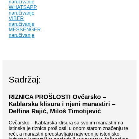
naručivanje
WHATSAPP
naručivanje
VIBER
naručivanje
MESSENGER
naručivanje
Sadržaj:
RIZNICA PROŠLOSTI Ovčarsko –
Kablarska klisura i njeni manastiri –
Delfina Rajić, Miloš Timotijević
Ovčarsko – Kablarska klisura sa svojim manastirima
istinska je riznica prošlosti, u onom starom značenju te
reči, a manastiri predstavljaju najvrednije istorijsko,