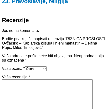
23. Pravoslavlje, religija
Recenzije
Još nema komentara.
Budite prvi koji će napisati recenziju “RIZNICA PROŠLOSTI
Ovčarsko – Kablarska klisura i njeni manastiri – Delfina
Rajić, Miloš Timotijević”
Vaša adresa e-pošte neće biti objavljena.
Neophodna polja
su označena
*
Vaša ocena
*
Vaša recenzija
*