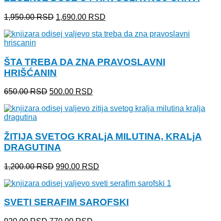
Originalna
Trenutna
1,950.00
RSD
1,690.00
RSD
cena
cena
je
je:
bila:
1,690.00 RSD.
1,950.00 RSD.
ŠTA TREBA DA ZNA PRAVOSLAVNI
HRIŠĆANIN
Originalna
Trenutna
650.00
RSD
500.00
RSD
cena
cena
je
je:
bila:
500.00 RSD.
650.00 RSD.
ŽITIJA SVETOG KRALjA MILUTINA, KRALjA
DRAGUTINA
Originalna
Trenutna
1,200.00
RSD
990.00
RSD
cena
cena
je
je:
bila:
990.00 RSD.
SVETI SERAFIM SAROFSKI
1,200.00 RSD.
Originalna
Trenutna