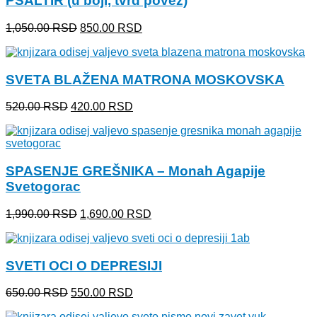
PSALTIR (u boji, tvrd povez)
Originalna
Trenutna
1,050.00
RSD
850.00
RSD
cena
cena
je
je:
bila:
850.00 RSD.
SVETA BLAŽENA MATRONA MOSKOVSKA
1,050.00 RSD.
Originalna
Trenutna
520.00
RSD
420.00
RSD
cena
cena
je
je:
bila:
420.00 RSD.
520.00 RSD.
SPASENJE GREŠNIKA – Monah Agapije
Svetogorac
Originalna
Trenutna
1,990.00
RSD
1,690.00
RSD
cena
cena
je
je:
bila:
1,690.00 RSD.
SVETI OCI O DEPRESIJI
1,990.00 RSD.
Originalna
Trenutna
650.00
RSD
550.00
RSD
cena
cena