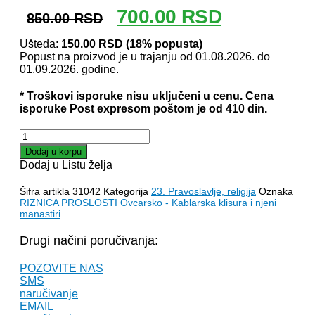
Originalna
Trenutna
700.00
RSD
850.00
RSD
cena
cena
je
je:
Ušteda:
150.00
RSD
(18% popusta)
Popust na proizvod je u trajanju od 01.08.2026. do
bila:
700.00 RSD.
01.09.2026. godine.
850.00 RSD.
* Troškovi isporuke nisu uključeni u cenu. Cena
isporuke Post expresom poštom je od 410 din.
RIZNICA
PROŠLOSTI
Dodaj u korpu
Ovčarsko
Dodaj u Listu želja
-
Kablarska
Šifra artikla
31042
Kategorija
23. Pravoslavlje, religija
Oznaka
klisura
RIZNICA PROSLOSTI Ovcarsko - Kablarska klisura i njeni
i
manastiri
njeni
manastiri
Drugi načini poručivanja:
-
Delfina
POZOVITE NAS
Rajić,
SMS
Miloš
naručivanje
Timotijević
EMAIL
količina