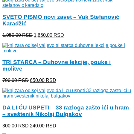
je
je:
bila:
550.00 RSD.
650.00 RSD.
SVETO PISMO novi zavet – Vuk Stefanović
Karadžić
Originalna
Trenutna
1,950.00
RSD
1,650.00
RSD
cena
cena
je
je:
bila:
1,650.00 RSD.
1,950.00 RSD.
TRI STARCA – Duhovne lekcije, pouke i
molitve
Originalna
Trenutna
790.00
RSD
650.00
RSD
cena
cena
je
je:
bila:
650.00 RSD.
790.00 RSD.
DA LI ĆU USPETI – 33 razloga zašto ići u hram
– sveštenik Nikolaj Bulgakov
Originalna
Trenutna
300.00
RSD
240.00
RSD
cena
cena