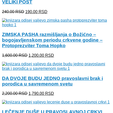
VELIKI POST
Originalna
Trenutna
240.00
RSD
190.00
RSD
cena
cena
je
je:
bila:
190.00 RSD.
240.00 RSD.
ZIMSKA PASHA razmišljanja o Božićno –
bogojavljenskom periodu crkvene godine –
Protoprezviter Toma Hopko
Originalna
Trenutna
1,600.00
RSD
1,200.00
RSD
cena
cena
je
je:
bila:
1,200.00 RSD.
1,600.00 RSD.
DA DVOJE BUDU JEDNO pravoslavni brak i
porodica u savremenom svetu
Originalna
Trenutna
2,200.00
RSD
1,790.00
RSD
cena
cena
je
je:
bila:
1,790.00 RSD.
LEČENJE DUŠE U PRAVOSLAVNOJ CRKVI
2,200.00 RSD.