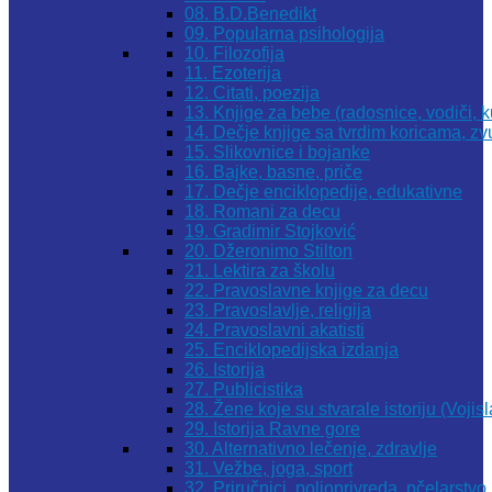
08. B.D.Benedikt
09. Popularna psihologija
10. Filozofija
11. Ezoterija
12. Citati, poezija
13. Knjige za bebe (radosnice, vodiči, k
14. Dečje knjige sa tvrdim koricama, z
15. Slikovnice i bojanke
16. Bajke, basne, priče
17. Dečje enciklopedije, edukativne
18. Romani za decu
19. Gradimir Stojković
20. Džeronimo Stilton
21. Lektira za školu
22. Pravoslavne knjige za decu
23. Pravoslavlje, religija
24. Pravoslavni akatisti
25. Enciklopedijska izdanja
26. Istorija
27. Publicistika
28. Žene koje su stvarale istoriju (Vojis
29. Istorija Ravne gore
30. Alternativno lečenje, zdravlje
31. Vežbe, joga, sport
32. Priručnici, poljoprivreda, pčelarstvo