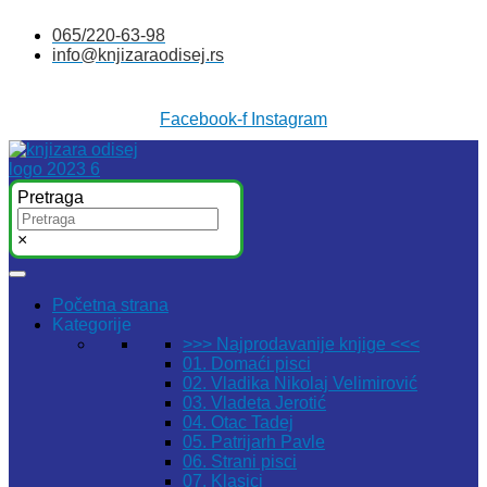
Skočite
065/220-63-98
na
info@knjizaraodisej.rs
sadržaj
Facebook-f
Instagram
Pretraga
×
Početna strana
Kategorije
>>> Najprodavanije knjige <<<
01. Domaći pisci
02. Vladika Nikolaj Velimirović
03. Vladeta Jerotić
04. Otac Tadej
05. Patrijarh Pavle
06. Strani pisci
07. Klasici