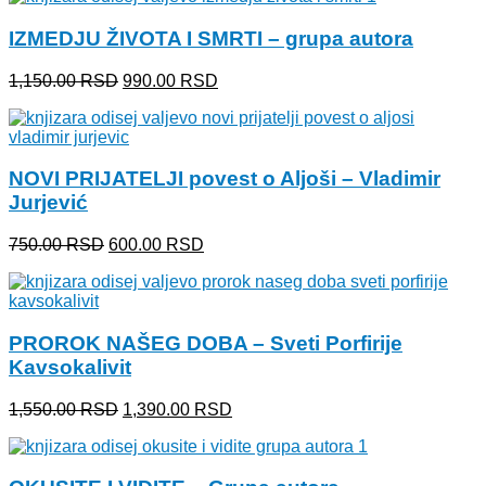
bila:
1,100.00 RSD.
IZMEDJU ŽIVOTA I SMRTI – grupa autora
1,350.00 RSD.
Originalna
Trenutna
1,150.00
RSD
990.00
RSD
cena
cena
je
je:
bila:
990.00 RSD.
1,150.00 RSD.
NOVI PRIJATELJI povest o Aljoši – Vladimir
Jurjević
Originalna
Trenutna
750.00
RSD
600.00
RSD
cena
cena
je
je:
bila:
600.00 RSD.
750.00 RSD.
PROROK NAŠEG DOBA – Sveti Porfirije
Kavsokalivit
Originalna
Trenutna
1,550.00
RSD
1,390.00
RSD
cena
cena
je
je:
bila:
1,390.00 RSD.