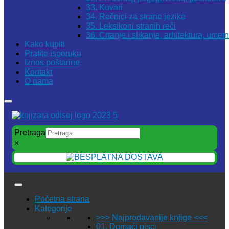
33. Kuvari
34. Rečnici za strane jezike
35. Leksikoni stranih reči
36. Crtanje i slikanje, arhitektura, umet
Kako kupiti
Pratite isporuku
Iznos poštarine
Kontakt
O nama
Pretraga
×
Početna strana
Kategorije
>>> Najprodavanije knjige <<<
01. Domaći pisci