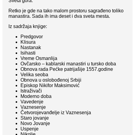
Sveta gora.
Retko je gde na tako malom prostoru sagrađeno toliko
manastira. Sada ih ima deset i dva sveta mesta.
Iz sadržaja knjige:
Predgovor
Klisura
Nastanak
Isihasti
Vreme Osmanlija
Ovčarsko – kablarski manastiri u tursko doba
Obnova rada Pećke patrijašije 1557.godine
Velika seoba
Obnova u oslobođenoj Srbiji
Episkop Nikifor Maksimović
Istraživači
Moderno doba
Vavedenje
Vaznesenje
Četvorojevanđelje iz Vaznesenja
Staro jovanje
Novo Jovanje
Uspenje
Nikolje