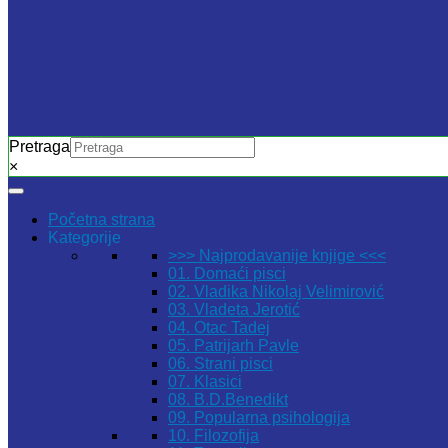
Pretraga
×
Početna strana
Kategorije
>>> Najprodavanije knjige <<<
01. Domaći pisci
02. Vladika Nikolaj Velimirović
03. Vladeta Jerotić
04. Otac Tadej
05. Patrijarh Pavle
06. Strani pisci
07. Klasici
08. B.D.Benedikt
09. Popularna psihologija
10. Filozofija