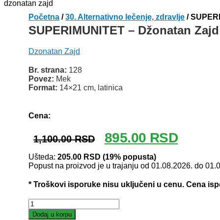
Početna
/
30. Alternativno lečenje, zdravlje
/ SUPERI
SUPERIMUNITET – Džonatan Zajd
Dzonatan Zajd
Br. strana:
128
Povez:
Mek
Format:
14×21 cm, latinica
Odlomak knjige
Cena:
Originalna
Trenutna
895.00
RSD
1,100.00
RSD
cena
cena
je
je:
Ušteda:
205.00
RSD
(19% popusta)
Popust na proizvod je u trajanju od 01.08.2026. do 01.
bila:
895.00 R
1,100.00 RSD.
* Troškovi isporuke nisu uključeni u cenu. Cena is
SUPERIMUNITET
–
Dodaj u korpu