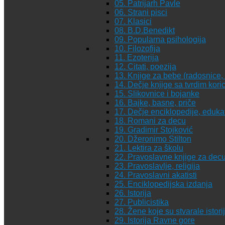
05. Patrijarh Pavle
06. Strani pisci
07. Klasici
08. B.D.Benedikt
09. Popularna psihologija
10. Filozofija
11. Ezoterija
12. Citati, poezija
13. Knjige za bebe (radosnice, 
14. Dečje knjige sa tvrdim kor
15. Slikovnice i bojanke
16. Bajke, basne, priče
17. Dečje enciklopedije, eduka
18. Romani za decu
19. Gradimir Stojković
20. Džeronimo Stilton
21. Lektira za školu
22. Pravoslavne knjige za dec
23. Pravoslavlje, religija
24. Pravoslavni akatisti
25. Enciklopedijska izdanja
26. Istorija
27. Publicistika
28. Žene koje su stvarale istori
29. Istorija Ravne gore