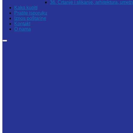
36. Crtanje i slikanje, arhitektura, umet
Kako kupiti
Pratite isporuku
Iznos poštarine
Kontakt
O nama