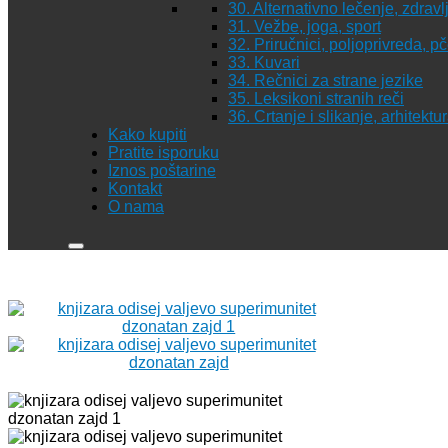
30. Alternativno lečenje, zdravl
31. Vežbe, joga, sport
32. Priručnici, poljoprivreda, p
33. Kuvari
34. Rečnici za strane jezike
35. Leksikoni stranih reči
36. Crtanje i slikanje, arhitekt
Kako kupiti
Pratite isporuku
Iznos poštarine
Kontakt
O nama