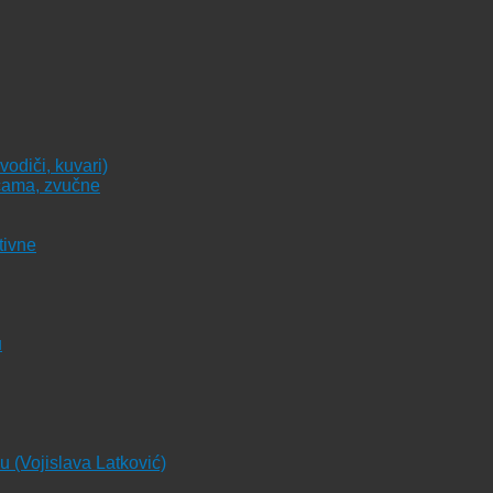
vodiči, kuvari)
icama, zvučne
tivne
u
ju (Vojislava Latković)