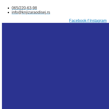
Skočite
065/220-63-98
na
info@knjizaraodisej.rs
sadržaj
Facebook-f
Instagram