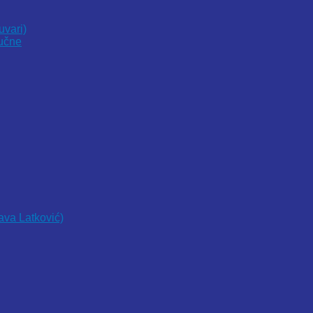
uvari)
vučne
lava Latković)