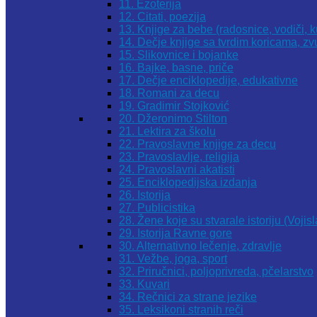
11. Ezoterija
12. Citati, poezija
13. Knjige za bebe (radosnice, vodiči, k
14. Dečje knjige sa tvrdim koricama, z
15. Slikovnice i bojanke
16. Bajke, basne, priče
17. Dečje enciklopedije, edukativne
18. Romani za decu
19. Gradimir Stojković
20. Džeronimo Stilton
21. Lektira za školu
22. Pravoslavne knjige za decu
23. Pravoslavlje, religija
24. Pravoslavni akatisti
25. Enciklopedijska izdanja
26. Istorija
27. Publicistika
28. Žene koje su stvarale istoriju (Vojis
29. Istorija Ravne gore
30. Alternativno lečenje, zdravlje
31. Vežbe, joga, sport
32. Priručnici, poljoprivreda, pčelarstvo
33. Kuvari
34. Rečnici za strane jezike
35. Leksikoni stranih reči