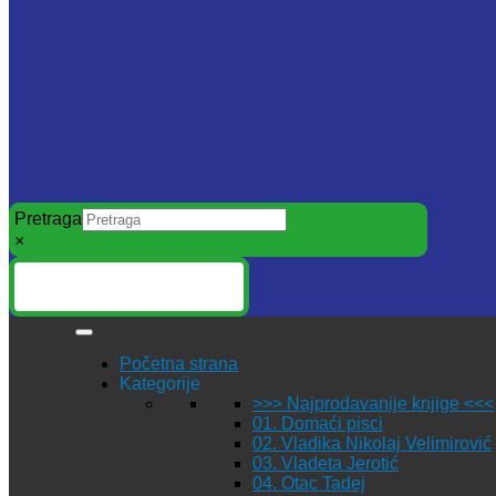
Pretraga
×
Početna strana
Kategorije
>>> Najprodavanije knjige <<<
01. Domaći pisci
02. Vladika Nikolaj Velimirović
03. Vladeta Jerotić
04. Otac Tadej