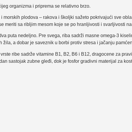
ijeg organizma i priprema se relativno brzo.
 i morskih plodova – rakova i školjki sažeto pokrivajući sve obla
meriti sa ribljim mesom koje se po hranljivosti i svarljivosti n
dva puta nedeljno. Pre svega, riba sadrži masne omega-3 kiselin
ih žila, a dobar je saveznik u borbi protiv stresa i jačanju pamćen
 vrste ribe sadrže vitamine B1, B2, B6 i B12, dragocene za prav
dan sastojak zubne gleđi, dok je fosfor gradivni materijal za kost