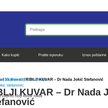
Kako kupiti
Pratite isporuku
Iznos poštarine
a
/
33. Kuvari
/ RIBLJI KUVAR – Dr Nada Jokić Stefanović
BLJI KUVAR – Dr Nada J
efanović