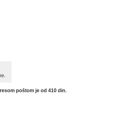
ne.
presom poštom je od 410 din.