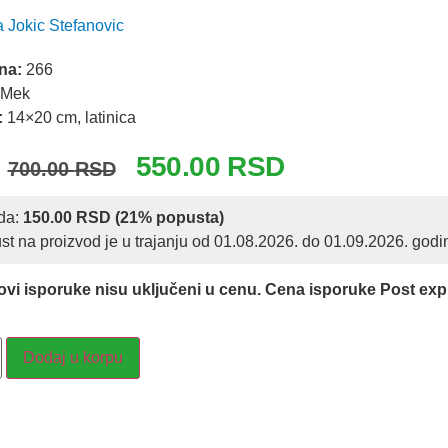
 Jokic Stefanovic
ana:
266
Mek
:
14×20 cm, latinica
550.00
RSD
700.00
RSD
da:
150.00
RSD
(21% popusta)
t na proizvod je u trajanju od 01.08.2026. do 01.09.2026. godi
ovi isporuke nisu uključeni u cenu. Cena isporuke Post ex
Dodaj u korpu