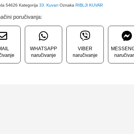
ikla
54626
Kategorija
33. Kuvari
Oznaka
RIBLJI KUVAR
ačini poručivanja:
MAIL
WHATSAPP
VIBER
MESSEN
čivanje
naručivanje
naručivanje
naručiva