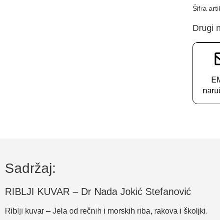
Šifra art
Drugi n
E
naru
Sadržaj:
RIBLJI KUVAR – Dr Nada Jokić Stefanović
Riblji kuvar – Jela od rečnih i morskih riba, rakova i školjki.