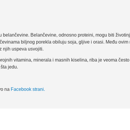
u belančevine. Belančevine, odnosno proteini, mogu biti životinjs
nčevinama biljnog porekla obiluju soja, gljive i orasi. Među ovi
 njih uspeva usvojiti.
rojnih vitamina, minerala i masnih kiselina, riba je veoma čest
šta jedu.
evo na
Facebook strani.