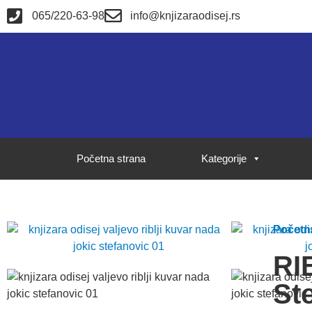
065/220-63-98
info@knjizaraodisej.rs
Početna strana
Kategorije
Početn
RI
St