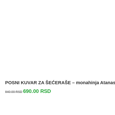
POSNI KUVAR ZA ŠEĆERAŠE – monahinja Atanasi
690.00
RSD
840.00
RSD