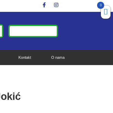
0
Kontakt
O nama
okić