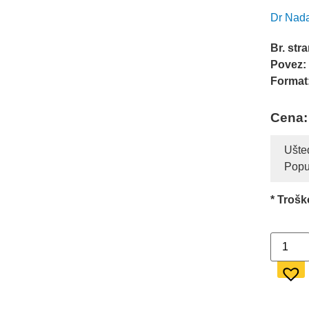
Dr Nada
Br. str
Povez:
Format
Cena:
Ušte
Popus
* Trošk