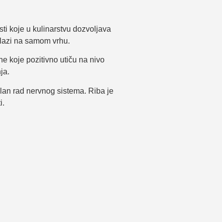
sti koje u kulinarstvu dozvoljava
alazi na samom vrhu.
e koje pozitivno utiču na nivo
ja.
ilan rad nervnog sistema. Riba je
i.