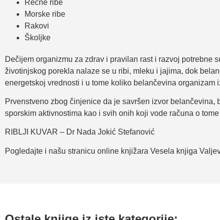
Rečne ribe
Morske ribe
Rakovi
Školjke
Dečijem organizmu za zdrav i pravilan rast i razvoj potrebne s
životinjskog porekla nalaze se u ribi, mleku i jajima, dok bela
energetskoj vrednosti i u tome koliko belančevina organizam iz
Prvenstveno zbog činjenice da je savršen izvor belančevina, b
sporskim aktivnostima kao i svih onih koji vode računa o tome 
RIBLJI KUVAR – Dr Nada Jokić Stefanović
Pogledajte i našu stranicu online knjižara Vesela knjiga Valj
Ostale knjige iz iste kategorije: