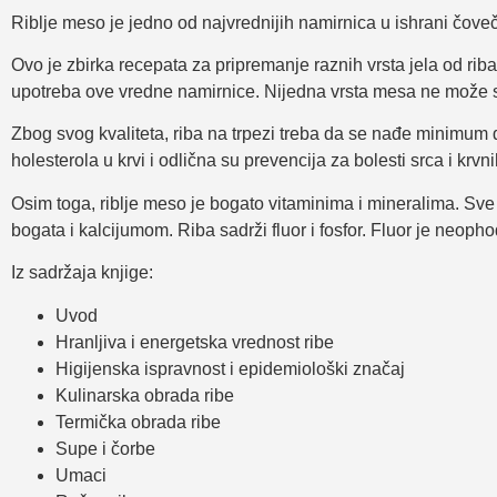
Riblje meso je jedno od najvrednijih namirnica u ishrani čoveč
Ovo je zbirka recepata za pripremanje raznih vrsta jela od riba
upotreba ove vredne namirnice. Nijedna vrsta mesa ne može se 
Zbog svog kvaliteta, riba na trpezi treba da se nađe minimum 
holesterola u krvi i odlična su prevencija za bolesti srca i krvn
Osim toga, riblje meso je bogato vitaminima i mineralima. Sve
bogata i kalcijumom. Riba sadrži fluor i fosfor. Fluor je neopho
Iz sadržaja knjige:
Uvod
Hranljiva i energetska vrednost ribe
Higijenska ispravnost i epidemiološki značaj
Kulinarska obrada ribe
Termička obrada ribe
Supe i čorbe
Umaci