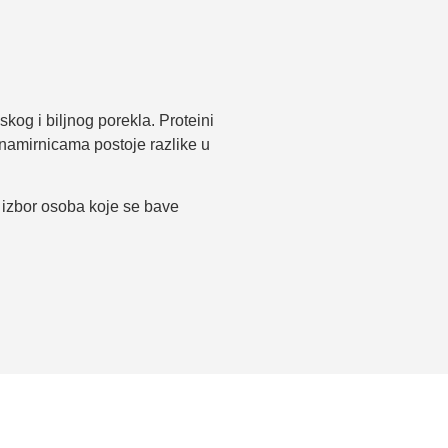
kog i biljnog porekla. Proteini
m namirnicama postoje razlike u
o izbor osoba koje se bave