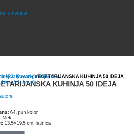
tura, umetnost
na
/
33. Kuvari
/ VEGETARIJANSKA KUHINJA 50 IDEJA
ETARIJANSKA KUHINJA 50 IDEJA
autora
rana:
64, pun kolor
:
Mek
t:
13,5×19,5 cm, latinica