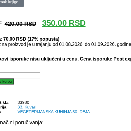
mak knjige
350.00
RSD
:
420.00
RSD
a:
70.00
RSD
(17% popusta)
 na proizvod je u trajanju od 01.08.2026. do 01.09.2026. godine
kovi isporuke nisu uključeni u cenu. Cena isporuke Post e
u korpu
tikla
33980
rija
33. Kuvari
a
VEGETERIJANSKA KUHINJA 50 IDEJA
načini poručivanja: