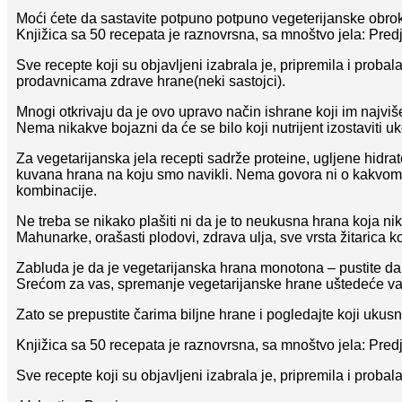
Moći ćete da sastavite potpuno potpuno vegeterijanske obrok
Knjižica sa 50 recepata je raznovrsna, sa mnoštvo jela: Predjel
Sve recepte koji su objavljeni izabrala je, pripremila i probal
prodavnicama zdrave hrane(neki sastojci).
Mnogi otkrivaju da je ovo upravo način ishrane koji im najviš
Nema nikakve bojazni da će se bilo koji nutrijent izostaviti u
Za vegetarijanska jela recepti sadrže proteine, ugljene hidra
kuvana hrana na koju smo navikli. Nema govora ni o kakvom 
kombinacije.
Ne treba se nikako plašiti ni da je to neukusna hrana koja 
Mahunarke, orašasti plodovi, zdrava ulja, sve vrsta žitarica k
Zabluda je da je vegetarijanska hrana monotona – pustite da 
Srećom za vas, spremanje vegetarijanske hrane uštedeće va
Zato se prepustite čarima biljne hrane i pogledajte koji ukusn
Knjižica sa 50 recepata je raznovrsna, sa mnoštvo jela: Predjel
Sve recepte koji su objavljeni izabrala je, pripremila i prob