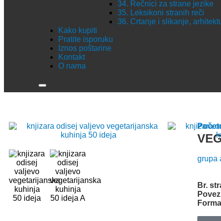
34. Rečnici za strane jezike
35. Leksikoni stranih reči
36. Crtanje i slikanje, arhitek
Kako kupiti
Pratite isporuku
Iznos poštarine
Kontakt
O nama
Počet
VEG
grupa 
Br. st
Povez
Forma