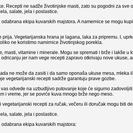
e. Recepti ne sadže životinjske masti, zato su pogodni za sve 
a, salate, jela i poslastice.
a odabrana ekipa kuvarskih majstora. A namernice se mogu kupiti i
e prija. Vegetarijanska hrana je lagana, laka za pripremu. I, u
koliko ne koristimo namirnice životinjskog porekla.
te, masti, vitamine i minerale. Mogu se spremati i brže i lakše u
odricanju jer nam vege recepti zapravo
otkrivaju nove ukuse, 
nikada ne može da zasiti i da samo oponaša ukuse mesa, mleka i
oje vegetarijanski recepti sadrže garantuju
prave gozbe.
vas odvede na uzbudljivo putovanje koje će sigurno zadovoljiti 
m i vreme, jer se povrće kuva mnogo brže nego meso.
i vegetarijanski recepti za ručak, večeru ili doručak mogu biti d
a, salate, jela i poslastice.
ala odabrana ekipa kuvarskih majstora: