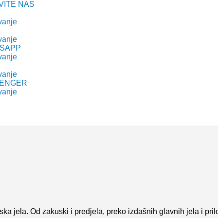
VITE NAS
vanje
vanje
SAPP
vanje
R
vanje
ENGER
vanje
ka jela. Od zakuski i predjela, preko izdašnih glavnih jela i pri