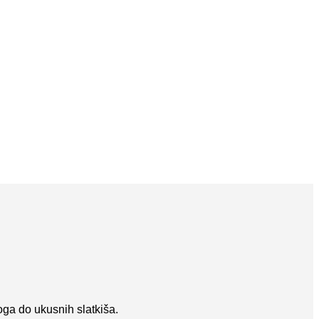
loga do ukusnih slatkiša.