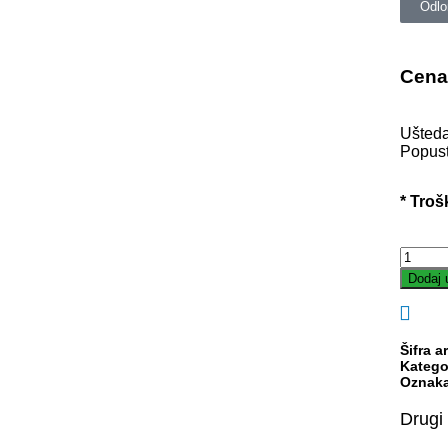
Odlo
Cena
Ušted
Popust
* Troš
Dodaj 
Šifra ar
Katego
Oznak
Drugi 