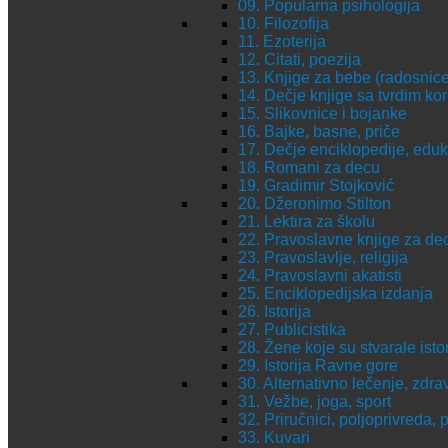
09. Popularna psihologija
10. Filozofija
11. Ezoterija
12. Citati, poezija
13. Knjige za bebe (radosnice,
14. Dečje knjige sa tvrdim ko
15. Slikovnice i bojanke
16. Bajke, basne, priče
17. Dečje enciklopedije, eduk
18. Romani za decu
19. Gradimir Stojković
20. Džeronimo Stilton
21. Lektira za školu
22. Pravoslavne knjige za de
23. Pravoslavlje, religija
24. Pravoslavni akatisti
25. Enciklopedijska izdanja
26. Istorija
27. Publicistika
28. Žene koje su stvarale istor
29. Istorija Ravne gore
30. Alternativno lečenje, zdrav
31. Vežbe, joga, sport
32. Priručnici, poljoprivreda, 
33. Kuvari