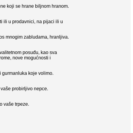
one koji se hrane biljnom hranom.
li u prodavnici, na pijaci ili u
prkos mnogim zabludama, hranljiva.
 kvalitetnom posuđu, kao sva
arome, nove mogućnosti i
li gurmanluka koje volimo.
vaše probirljivo nepce.
eo vaše trpeze.