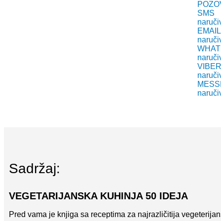
POZO
SMS
naruči
EMAIL
naruči
WHAT
naruči
VIBE
naruči
MESS
naruči
Sadržaj:
VEGETARIJANSKA KUHINJA 50 IDEJA
Pred vama je knjiga sa receptima za najrazličitija vegeterijans