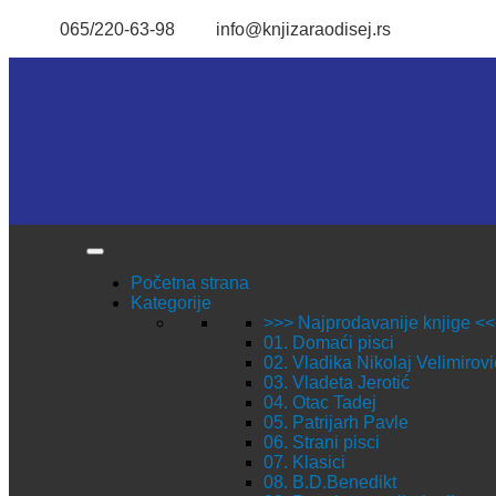
065/220-63-98
info@knjizaraodisej.rs
Početna strana
Kategorije
>>> Najprodavanije knjige <
01. Domaći pisci
02. Vladika Nikolaj Velimirovi
03. Vladeta Jerotić
04. Otac Tadej
05. Patrijarh Pavle
06. Strani pisci
07. Klasici
08. B.D.Benedikt