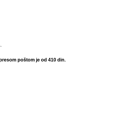
.
xpresom poštom je od 410 din.