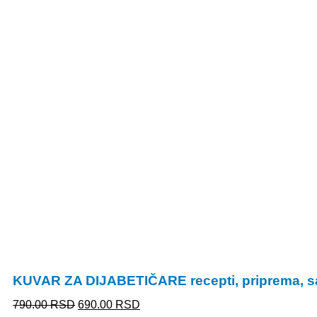
KUVAR ZA DIJABETIČARE recepti, priprema, s
790.00
RSD
690.00
RSD