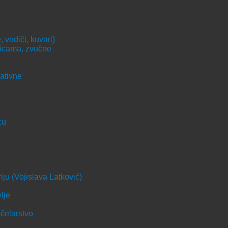
 vodiči, kuvari)
ricama, zvučne
ativne
cu
iju (Vojislava Latković)
lje
pčelarstvo