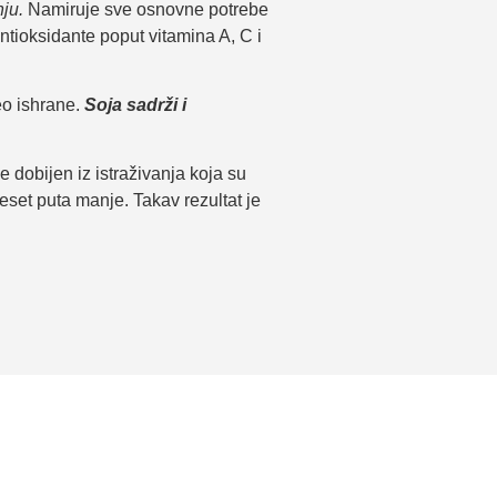
ju.
Namiruje sve osnovne potrebe
tioksidante poput vitamina A, C i
eo ishrane.
Soja sadrži i
 dobijen iz istraživanja koja su
eset puta manje. Takav rezultat je