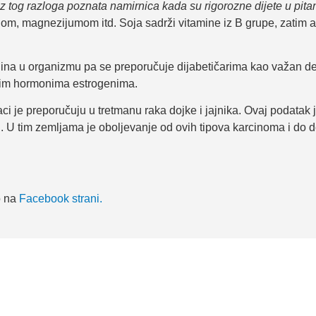
z tog razloga poznata namirnica kada su rigorozne dijete u pitan
, magnezijumom itd. Soja sadrži vitamine iz B grupe, zatim an
ulina u organizmu pa se preporučuje dijabetičarima kao važan d
olnim hormonima estrogenima.
je preporučuju u tretmanu raka dojke i jajnika. Ovaj podatak je
i. U tim zemljama je oboljevanje od ovih tipova karcinoma i do d
o na
Facebook strani.