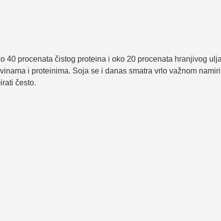
o 40 procenata čistog proteina i oko 20 procenata hranjivog ulj
inama i proteinima. Soja se i danas smatra vrlo važnom namiri
ati često.