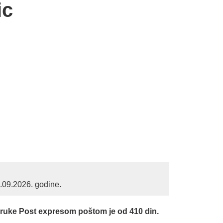
ic
1.09.2026. godine.
.
oruke Post expresom poštom je od 410 din.