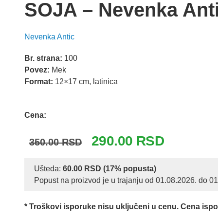
SOJA – Nevenka Ant
Nevenka Antic
Br. strana:
100
Povez:
Mek
Format:
12×17 cm, latinica
Odlomak knjige
Cena:
Originalna
Trenutna
290.00
RSD
350.00
RSD
cena
cena
je
je:
Ušteda:
60.00
RSD
(17% popusta)
Popust na proizvod je u trajanju od 01.08.2026. do 0
bila:
290.00 RSD
350.00 RSD.
* Troškovi isporuke nisu uključeni u cenu. Cena isp