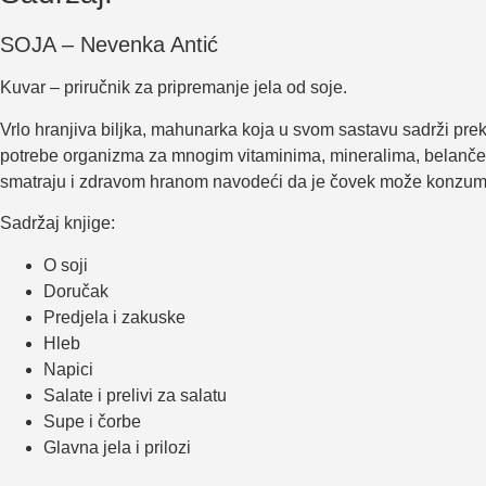
SOJA – Nevenka Antić
Kuvar – priručnik za pripremanje jela od soje.
Vrlo hranjiva biljka, mahunarka koja u svom sastavu sadrži prek
potrebe organizma za mnogim vitaminima, mineralima, belančev
smatraju i zdravom hranom navodeći da je čovek može konzumir
Sadržaj knjige:
O soji
Doručak
Predjela i zakuske
Hleb
Napici
Salate i prelivi za salatu
Supe i čorbe
Glavna jela i prilozi