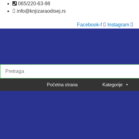
Skočite
065/220-63-98
na
info@knjizaraodisej.rs
sadržaj
Facebook-f
Instagram
Početna strana
Kategorije