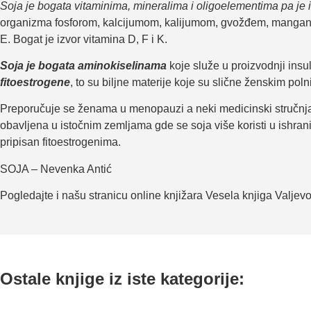
Soja je bogata vitaminima, mineralima i oligoelementima pa je i
organizma fosforom, kalcijumom, kalijumom, gvožđem, manganom
E. Bogat je izvor vitamina D, F i K.
Soja je bogata aminokiselinama
koje služe u proizvodnji ins
fitoestrogene
, to su biljne materije koje su slične ženskim p
Preporučuje se ženama u menopauzi a neki medicinski stručnjaci 
obavljena u istočnim zemljama gde se soja više koristi u ishran
pripisan fitoestrogenima.
SOJA – Nevenka Antić
Pogledajte i našu stranicu online knjižara Vesela knjiga Valjev
Ostale knjige iz iste kategorije: