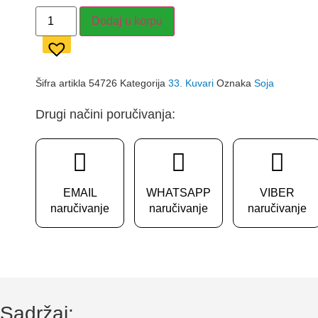
SOJA
Dodaj u korpu
-
Nevenka
Antic
količina
Šifra artikla
54726
Kategorija
33. Kuvari
Oznaka
Soja
Drugi načini poručivanja:
EMAIL
WHATSAPP
VIBER
naručivanje
naručivanje
naručivanje
Sadržaj: