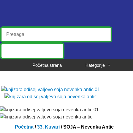
Početna strana
Kategorije
Početna
/
33. Kuvari
/ SOJA – Nevenka Antic