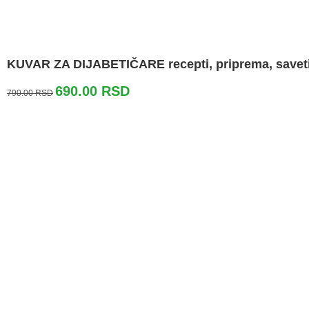
KUVAR ZA DIJABETIČARE recepti, priprema, savet
Originalna
Trenutna
690.00
RSD
790.00
RSD
cena
cena
je
je:
bila:
690.00 RSD.
790.00 RSD.