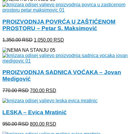
bila:
1,100.00 RSD.
1,310.00 RSD.
PROIZVODNJA POVRĆA U ZAŠTIĆENOM
PROSTORU – Petar S. Maksimović
Originalna
Trenutna
1,350.00
RSD
1,050.00
RSD
cena
cena
je
je:
bila:
1,050.00 RSD.
1,350.00 RSD.
PROIZVODNJA SADNICA VOĆAKA – Jovan
Medigović
Originalna
Trenutna
770.00
RSD
700.00
RSD
cena
cena
je
je:
bila:
700.00 RSD.
LESKA – Evica Mratinić
770.00 RSD.
Originalna
Trenutna
950.00
RSD
800.00
RSD
cena
cena