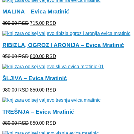
je
je:
bila:
800.00 RSD.
MALINA – Evica Mratinić
950.00 RSD.
Originalna
Trenutna
890.00
RSD
715.00
RSD
cena
cena
je
je:
bila:
715.00 RSD.
RIBIZLA, OGROZ I ARONIJA – Evica Mratinić
890.00 RSD.
Originalna
Trenutna
950.00
RSD
800.00
RSD
cena
cena
je
je:
bila:
800.00 RSD.
ŠLJIVA – Evica Mratinić
950.00 RSD.
Originalna
Trenutna
980.00
RSD
850.00
RSD
cena
cena
je
je:
bila:
850.00 RSD.
TREŠNJA – Evica Mratinić
980.00 RSD.
Originalna
Trenutna
980.00
RSD
850.00
RSD
cena
cena
je
je: