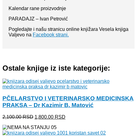
Kalendar rane proizvodnje
PARADAJZ – Ivan Petrović
Pogledajte i našu stranicu online knjižara Vesela knjiga
Valjevo na
Facebook strani.
Ostale knjige iz iste kategorije:
PČELARSTVO I VETERINARSKO MEDICINSKA
PRAKSA – Dr Kazimir B. Matović
Originalna
Trenutna
2,100.00
RSD
1,800.00
RSD
cena
cena
je
je:
bila:
1,800.00 RSD.