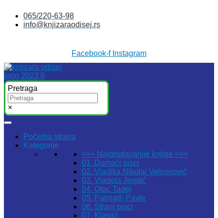
Skočite
065/220-63-98
na
info@knjizaraodisej.rs
sadržaj
Facebook-f
Instagram
Pretraga
×
Početna strana
Kategorije
>>> Najprodavanije knjige <<<
01. Domaći pisci
02. Vladika Nikolaj Velimirović
03. Vladeta Jerotić
04. Otac Tadej
05. Patrijarh Pavle
06. Strani pisci
07. Klasici