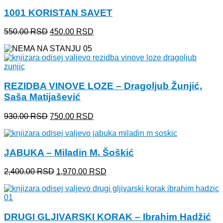
2,100.00 RSD.
1001 KORISTAN SAVET
Originalna
Trenutna
550.00
RSD
450.00
RSD
cena
cena
je
je:
bila:
450.00 RSD.
550.00 RSD.
REZIDBA VINOVE LOZE – Dragoljub Žunjić,
Saša Matijašević
Originalna
Trenutna
930.00
RSD
750.00
RSD
cena
cena
je
je:
bila:
750.00 RSD.
JABUKA – Miladin M. Šoškić
930.00 RSD.
Originalna
Trenutna
2,400.00
RSD
1,970.00
RSD
cena
cena
je
je:
bila:
1,970.00 RSD.
2,400.00 RSD.
DRUGI GLJIVARSKI KORAK – Ibrahim Hadžić