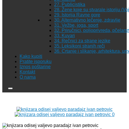
27. Publicistika
28. Žene koje su stvarale istoriju (Vo
29. Istorija Ravne gore
30. Alternativno lečenje, zdravlje
31. Vežbe, joga, sport
32. Priručnici, poljoprivreda, pčelars
33. Kuvari
34. Rečnici za strane jezike
35. Leksikoni stranih reči
36. Crtanje i slikanje, arhitektura, u
Kako kupiti
Pratite isporuku
Iznos poštarine
Kontakt
O nama