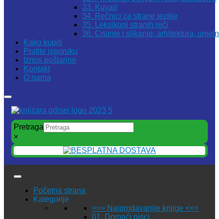
33. Kuvari
34. Rečnici za strane jezike
35. Leksikoni stranih reči
36. Crtanje i slikanje, arhitektura, umet
Kako kupiti
Pratite isporuku
Iznos poštarine
Kontakt
O nama
Pretraga
×
Početna strana
Kategorije
>>> Najprodavanije knjige <<<
01. Domaći pisci