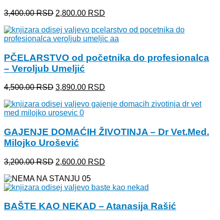
Originalna
Trenutna
3,400.00
RSD
2,800.00
RSD
cena
cena
je
je:
bila:
2,800.00 RSD.
3,400.00 RSD.
PČELARSTVO od početnika do profesionalca
– Veroljub Umeljić
Originalna
Trenutna
4,500.00
RSD
3,890.00
RSD
cena
cena
je
je:
bila:
3,890.00 RSD.
4,500.00 RSD.
GAJENJE DOMAĆIH ŽIVOTINJA – Dr Vet.Med.
Milojko Urošević
Originalna
Trenutna
3,200.00
RSD
2,600.00
RSD
cena
cena
je
je:
bila:
2,600.00 RSD.
3,200.00 RSD.
BAŠTE KAO NEKAD – Atanasija Rašić