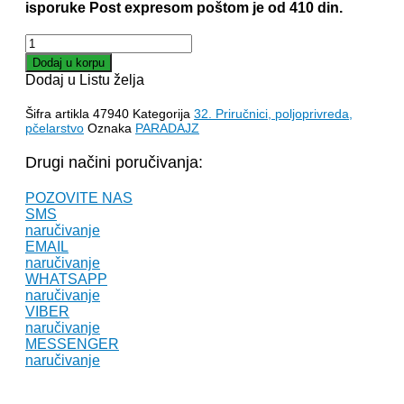
isporuke Post expresom poštom je od 410 din.
PARADAJZ
–
Dodaj u korpu
Ivan
Dodaj u Listu želja
Petrović
količina
Šifra artikla
47940
Kategorija
32. Priručnici, poljoprivreda,
pčelarstvo
Oznaka
PARADAJZ
Drugi načini poručivanja:
POZOVITE NAS
SMS
naručivanje
EMAIL
naručivanje
WHATSAPP
naručivanje
VIBER
naručivanje
MESSENGER
naručivanje