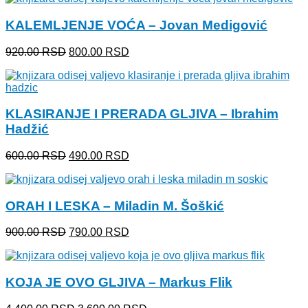
bila:
800.00 RSD.
KALEMLJENJE VOĆA – Jovan Medigović
900.00 RSD.
Originalna
Trenutna
920.00
RSD
800.00
RSD
cena
cena
je
je:
bila:
800.00 RSD.
920.00 RSD.
KLASIRANJE I PRERADA GLJIVA – Ibrahim
Hadžić
Originalna
Trenutna
600.00
RSD
490.00
RSD
cena
cena
je
je:
bila:
490.00 RSD.
ORAH I LESKA – Miladin M. Šoškić
600.00 RSD.
Originalna
Trenutna
900.00
RSD
790.00
RSD
cena
cena
je
je:
bila:
790.00 RSD.
KOJA JE OVO GLJIVA – Markus Flik
900.00 RSD.