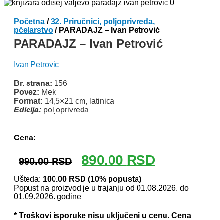
Početna
/
32. Priručnici, poljoprivreda,
pčelarstvo
/ PARADAJZ – Ivan Petrović
PARADAJZ – Ivan Petrović
Ivan Petrovic
Br. strana:
156
Povez:
Mek
Format:
14,5×21 cm, latinica
Edicija:
poljoprivreda
Odlomak knjige
Cena:
Originalna
Trenutna
890.00
RSD
990.00
RSD
cena
cena
je
je:
Ušteda:
100.00
RSD
(10% popusta)
Popust na proizvod je u trajanju od 01.08.2026. do
bila:
890.00 RSD.
01.09.2026. godine.
990.00 RSD.
* Troškovi isporuke nisu uključeni u cenu. Cena