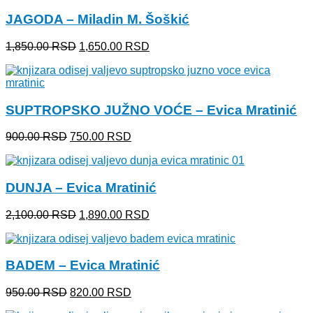
JAGODA – Miladin M. Šoškić
Originalna
Trenutna
1,850.00
RSD
1,650.00
RSD
cena
cena
je
je:
bila:
1,650.00 RSD.
1,850.00 RSD.
SUPTROPSKO JUŽNO VOĆE – Evica Mratinić
Originalna
Trenutna
900.00
RSD
750.00
RSD
cena
cena
je
je:
bila:
750.00 RSD.
DUNJA – Evica Mratinić
900.00 RSD.
Originalna
Trenutna
2,100.00
RSD
1,890.00
RSD
cena
cena
je
je:
bila:
1,890.00 RSD.
BADEM – Evica Mratinić
2,100.00 RSD.
Originalna
Trenutna
950.00
RSD
820.00
RSD
cena
cena