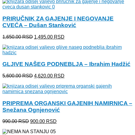
je
je:
bila:
820.00 RSD.
950.00 RSD.
PRIRUČNIK ZA GAJENJE I NEGOVANJE
CVEĆA – Dušan Stanković
Originalna
Trenutna
1,650.00
RSD
1,495.00
RSD
cena
cena
je
je:
bila:
1,495.00 RSD.
1,650.00 RSD.
GLJIVE NAŠEG PODNEBLJA – Ibrahim Hadžić
Originalna
Trenutna
5,600.00
RSD
4,620.00
RSD
cena
cena
je
je:
bila:
4,620.00 RSD.
5,600.00 RSD.
PRIPREMA ORGANSKI GAJENIH NAMIRNICA –
Snežana Ognjenović
Originalna
Trenutna
990.00
RSD
900.00
RSD
cena
cena
je
je: