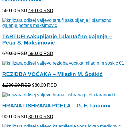
Originalna
Trenutna
560.00
RSD
440.00
RSD
cena
cena
je
je:
bila:
440.00 RSD.
560.00 RSD.
TARTUFI sakupljanje i plantažno gajenje –
Petar S. Maksimović
Originalna
Trenutna
670.00
RSD
590.00
RSD
cena
cena
je
je:
bila:
590.00 RSD.
REZIDBA VOĆAKA – Miladin M. Šoškić
670.00 RSD.
Originalna
Trenutna
1,200.00
RSD
980.00
RSD
cena
cena
je
je:
bila:
980.00 RSD.
HRANA I ISHRANA PČELA – G. F. Taranov
1,200.00 RSD.
Originalna
Trenutna
900.00
RSD
800.00
RSD
cena
cena
je
je: