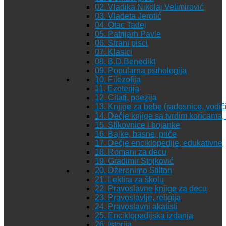
02. Vladika Nikolaj Velimirović
03. Vladeta Jerotić
04. Otac Tadej
05. Patrijarh Pavle
06. Strani pisci
07. Klasici
08. B.D.Benedikt
09. Popularna psihologija
10. Filozofija
11. Ezoterija
12. Citati, poezija
13. Knjige za bebe (radosnice, vodiči
14. Dečje knjige sa tvrdim koricama
15. Slikovnice i bojanke
16. Bajke, basne, priče
17. Dečje enciklopedije, edukativne
18. Romani za decu
19. Gradimir Stojković
20. Džeronimo Stilton
21. Lektira za školu
22. Pravoslavne knjige za decu
23. Pravoslavlje, religija
24. Pravoslavni akatisti
25. Enciklopedijska izdanja
26. Istorija