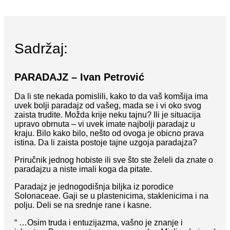
Sadržaj:
PARADAJZ – Ivan Petrović
Da li ste nekada pomislili, kako to da vaš komšija ima
uvek bolji paradajz od vašeg, mada se i vi oko svog
zaista trudite. Možda krije neku tajnu? Ili je situacija
upravo obrnuta – vi uvek imate najbolji paradajz u
kraju. Bilo kako bilo, nešto od ovoga je obicno prava
istina. Da li zaista postoje tajne uzgoja paradajza?
Priručnik jednog hobiste ili sve što ste želeli da znate o
paradajzu a niste imali koga da pitate.
Paradajz je jednogodišnja biljka iz porodice
Solonaceae. Gaji se u plastenicima, staklenicima i na
polju. Deli se na srednje rane i kasne.
“ …Osim truda i entuzijazma, vašno je znanje i