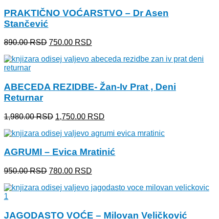
1,350.00 RSD.
PRAKTIČNO VOĆARSTVO – Dr Asen
Stančević
Originalna
Trenutna
890.00
RSD
750.00
RSD
cena
cena
je
je:
bila:
750.00 RSD.
890.00 RSD.
ABECEDA REZIDBE- Žan-Iv Prat , Deni
Returnar
Originalna
Trenutna
1,980.00
RSD
1,750.00
RSD
cena
cena
je
je:
bila:
1,750.00 RSD.
AGRUMI – Evica Mratinić
1,980.00 RSD.
Originalna
Trenutna
950.00
RSD
780.00
RSD
cena
cena
je
je:
bila:
780.00 RSD.
950.00 RSD.
JAGODASTO VOĆE – Milovan Veličković