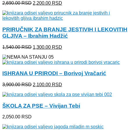
Originalna
Trenutna
2,690.00
RSD
2,200.00
RSD
cena
cena
je
je:
bila:
2,200.00 RSD.
2,690.00 RSD.
PRIRUČNIK ZA BRANJE JESTIVIH I LEKOVITIH
GLJIVA – Ibrahim Hadžić
Originalna
Trenutna
1,540.00
RSD
1,300.00
RSD
cena
cena
je
je:
bila:
1,300.00 RSD.
1,540.00 RSD.
ISHRANA U PRIRODI – Borivoj Vračarić
Originalna
Trenutna
3,900.00
RSD
2,100.00
RSD
cena
cena
je
je:
bila:
2,100.00 RSD.
ŠKOLA ZA PSE – Vivijan Tebi
3,900.00 RSD.
2,050.00
RSD