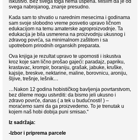
iskustvo. Bez svega toga nema uspeha. Mislim da je od
svega nabrojanog, znanje presudno.
Kada sam to shvatio u narednim mesecima i godinama
sam svoje slobodno vreme posvetio upravo ličnom
edukacijom na temu amaterske agroproizvodnje. Ta
edukacija je bila usmerena na proizvodnju ukusnog i
zdravog povrća, sa minimalnom zaštitom i sa
upotrebom prirodnih organskih preparata.
Ova knjiga je rezultat upravo te upornosti i iskustva
kroz koje sam lično prošao gajeći: paradajz, papriku,
krastavac, krompir, boraniju, grašak, jabuke, kruške,
kajsije, breskve, nektarine, maline, borovnicu, aroniju,
šljive, trešnje, lešnik…
…Nakon 12 godina hobističkog bavljenja povrtarstvom,
bez dileme mogu ustvrditi: da bismo jeli ukusno i
zdravo povrće, danas ( a tek u budućnosti! ) –
moraćemo sami da ga proizvedemo. To je trenutak u
kojem naš hobi dobija puni smisao.“
Iz sadržaja:
-Izbor i priprema parcele