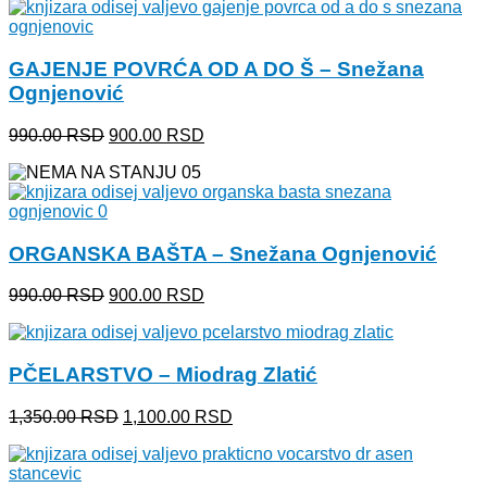
bila:
900.00 RSD.
990.00 RSD.
GAJENJE POVRĆA OD A DO Š – Snežana
Ognjenović
Originalna
Trenutna
990.00
RSD
900.00
RSD
cena
cena
je
je:
bila:
900.00 RSD.
990.00 RSD.
ORGANSKA BAŠTA – Snežana Ognjenović
Originalna
Trenutna
990.00
RSD
900.00
RSD
cena
cena
je
je:
bila:
900.00 RSD.
PČELARSTVO – Miodrag Zlatić
990.00 RSD.
Originalna
Trenutna
1,350.00
RSD
1,100.00
RSD
cena
cena
je
je:
bila:
1,100.00 RSD.