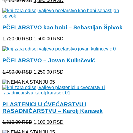
Originalna
Trenutna
4,400.00
RSD
3,690.00
RSD
cena
cena
je
je:
bila:
3,690.00 RSD.
4,400.00 RSD.
PČELARSTVO kao hobi – Sebastijan Špivok
Originalna
Trenutna
1,720.00
RSD
1,500.00
RSD
cena
cena
je
je:
bila:
1,500.00 RSD.
PČELARSTVO – Jovan Kulinčević
1,720.00 RSD.
Originalna
Trenutna
1,490.00
RSD
1,250.00
RSD
cena
cena
je
je:
bila:
1,250.00 RSD.
1,490.00 RSD.
PLASTENICI U ĆVEĆARSTVU I
RASADNIČARSTVU – Karolj Karasek
Originalna
Trenutna
1,310.00
RSD
1,100.00
RSD
cena
cena
je
je: